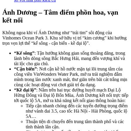
Ánh Dương – Tâm điểm phồn hoa, vạn
kết nối
Không ngoa khi ví Ánh Dương như “trái tim” sôi động của
Vinhomes Ocean Park 3. Khu sở hữu vị trí “kim cương” khi hưởng
trọn vẹn lợi thế “kế sông - cận biển - kề đại lộ”.
“Kế sông”
: Tận hưởng không gian sống thoáng đãng, trong
lành bên dòng sông Bắc Hưng Hải, mang đến vượng khí và
tài lộc cho gia chủ.
“Cận biển”
: Nơi cận kề hồ nước mặn tại lõi trung tâm của
công viên VinWonders Water Park, mở ra trải nghiệm đắm
mình trong làn nước xanh mát, thư giãn trên bãi cát trắng mịn
cùng các hoạt động vui chơi giải trí đa dạng.
“Kề đại lộ”
: Nằm trên hai trục đường huyết mạch Đại Lộ
Hừng Đông và Đại lộ Bốn Mùa, Ánh Dương kết nối trực tiếp
tới quốc lộ 5A, mở ra khả năng kết nối giao thông hoàn hảo:
Tiếp cận nhanh chóng đến các tuyến đường trọng điểm
như vành đai 3.5, cao tốc Hà Nội - Hải Phòng, quốc lộ
5A…
Thuận tiện di chuyển đến trung tâm thành phố và các
tỉnh thành lân cận.