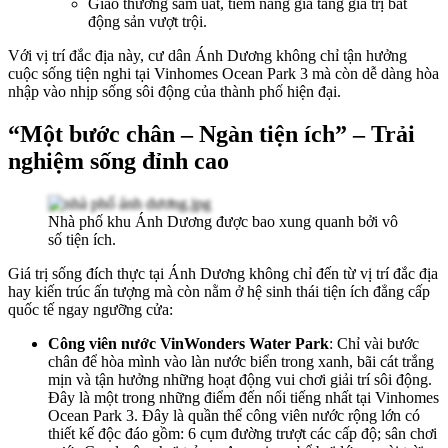
Giao thương sầm uất, tiềm năng gia tăng giá trị bất
động sản vượt trội.
Với vị trí đắc địa này, cư dân Ánh Dương không chỉ tận hưởng
cuộc sống tiện nghi tại Vinhomes Ocean Park 3 mà còn dễ dàng hòa
nhập vào nhịp sống sôi động của thành phố hiện đại.
“Một bước chân – Ngàn tiện ích” – Trải
nghiệm sống đỉnh cao
Nhà phố khu Ánh Dương được bao xung quanh bởi vô
số tiện ích.
Giá trị sống đích thực tại Ánh Dương không chỉ đến từ vị trí đắc địa
hay kiến trúc ấn tượng mà còn nằm ở hệ sinh thái tiện ích đẳng cấp
quốc tế ngay ngưỡng cửa:
Công viên nước VinWonders Water Park
: Chỉ vài bước
chân để hòa mình vào làn nước biển trong xanh, bãi cát trắng
mịn và tận hưởng những hoạt động vui chơi giải trí sôi động.
Đây là một trong những điểm đến nổi tiếng nhất tại Vinhomes
Ocean Park 3. Đây là quần thể công viên nước rộng lớn có
thiết kế độc đáo gồm: 6 cụm đường trượt các cấp độ; sân chơi