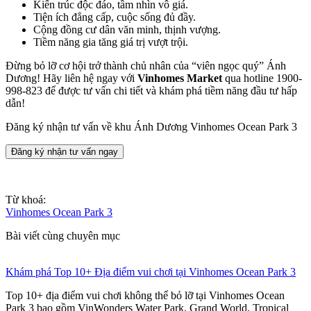
Kiến trúc độc đáo, tầm nhìn vô giá.
Tiện ích đẳng cấp, cuộc sống đủ đầy.
Cộng đồng cư dân văn minh, thịnh vượng.
Tiềm năng gia tăng giá trị vượt trội.
Đừng bỏ lỡ cơ hội trở thành chủ nhân của “viên ngọc quý” Ánh
Dương! Hãy liên hệ ngay với
Vinhomes Market
qua hotline 1900-
998-823 để được tư vấn chi tiết và khám phá tiềm năng đầu tư hấp
dẫn!
Đăng ký nhận tư vấn về khu Ánh Dương Vinhomes Ocean Park 3
Đăng ký nhận tư vấn ngay
Từ khoá:
Vinhomes Ocean Park 3
Bài viết cùng chuyên mục
Khám phá Top 10+ Địa điểm vui chơi tại Vinhomes Ocean Park 3
Top 10+ địa điểm vui chơi không thể bỏ lỡ tại Vinhomes Ocean
Park 3 bao gồm VinWonders Water Park, Grand World, Tropical