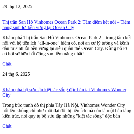
29 thg 12, 2025
Thị trấn San Hô Vinhomes Ocean Park 2: Tâm điểm kết nối – Tiềm
năng sinh lời bền vững tại Ocean City
Khám phá Thị trấn San Hô Vinhomes Ocean Park 2 – trung tâm kết
nối với hệ tiện ích "all-in-one" hiếm có, nơi an cư lý tưởng và kênh
đầu tư sinh lời bền vững tại siêu quần thể Ocean City. Đừng bỏ lỡ
cơ hội sở hữu bất động sản tiềm năng nhất!
Chất
24 thg 6, 2025
Khám phá bộ sưu tập kiệt tác sống độc bản tại Vinhomes Wonder
City
Trong bức tranh đô thị phía Tây Hà Nội, Vinhomes Wonder City
nổi lên không chỉ như một đại đô thị tiện ích mà còn là một bảo tàng
kiến trúc, nơi quy tụ bộ sưu tập những "kiệt tác sống" độc bản
Chất