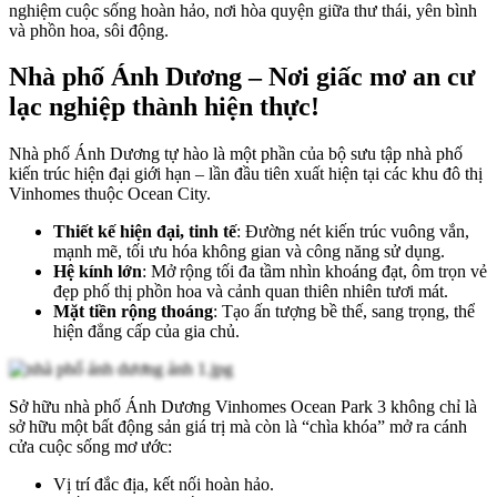
nghiệm cuộc sống hoàn hảo, nơi hòa quyện giữa thư thái, yên bình
và phồn hoa, sôi động.
Nhà phố Ánh Dương – Nơi giấc mơ an cư
lạc nghiệp thành hiện thực!
Nhà phố Ánh Dương tự hào là một phần của bộ sưu tập nhà phố
kiến trúc hiện đại giới hạn – lần đầu tiên xuất hiện tại các khu đô thị
Vinhomes thuộc Ocean City.
Thiết kế hiện đại, tinh tế
: Đường nét kiến trúc vuông vắn,
mạnh mẽ, tối ưu hóa không gian và công năng sử dụng.
Hệ kính lớn
: Mở rộng tối đa tầm nhìn khoáng đạt, ôm trọn vẻ
đẹp phố thị phồn hoa và cảnh quan thiên nhiên tươi mát.
Mặt tiền rộng thoáng
: Tạo ấn tượng bề thế, sang trọng, thể
hiện đẳng cấp của gia chủ.
Sở hữu nhà phố Ánh Dương Vinhomes Ocean Park 3 không chỉ là
sở hữu một bất động sản giá trị mà còn là “chìa khóa” mở ra cánh
cửa cuộc sống mơ ước:
Vị trí đắc địa, kết nối hoàn hảo.