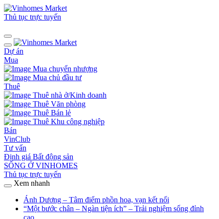
Thủ tục trực tuyến
Dự án
Mua
Mua chuyển nhượng
Mua chủ đầu tư
Thuê
Thuê nhà ở/Kinh doanh
Thuê Văn phòng
Thuê Bán lẻ
Thuê Khu công nghiệp
Bán
VinClub
Tư vấn
Định giá Bất động sản
SỐNG Ở VINHOMES
Thủ tục trực tuyến
Xem nhanh
Ánh Dương – Tâm điểm phồn hoa, vạn kết nối
“Một bước chân – Ngàn tiện ích” – Trải nghiệm sống đỉnh
cao