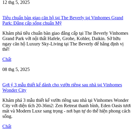
12 thg 5, 2025
Tiêu chuẩn bàn giao căn hộ tại The Beverly tại Vinhomes Grand
Park: Đẳng cấp sống chuẩn Mỹ
Khám phá tiêu chuẩn bàn giao đẳng cấp tại The Beverly Vinhomes
Grand Park với nội thất Hafele, Grohe, Kohler, Daikin. Sở hữu
ngay căn hộ Luxury Sky-Living tại The Beverly để hẳng định vị
thế!
Chất
08 thg 5, 2025
Gợi ý 3 mẫu thiết kế dành cho vườn riêng sau nhà tại Vinhomes
Wonder City
Khám phá 3 mẫu thiết kế vườn riêng sau nhà tại Vinhomes Wonder
City với diện tích 20-36m2: Zen Retreat thanh bình, Eden Oasis tươi
mát và Modern Luxe sang trọng - nơi bạn tự do thể hiện phong cách
sống.
Chất