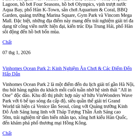
Lagoon, hồ bơi Four Seasons, hồ bơi Olympics, vịnh trượt nước
Aqua Bay, phố Hàn K-Town, sân chơi Aquarium & Coral, BBQ
Garden, quảng trường Marina Square, Gym Park và Vincom Mega
Mall. Đặc biệt, những địa điểm này mang đến trải nghiệm giải trí đa
dạng từ công viên nước hiện đại, kiến trúc Địa Trung Hải, phố Hàn
sôi động đến hồ bơi bốn mùa.
Chất
07 thg 1, 2026
Vinhomes Ocean Park 2: Kinh Nghiệm Ăn Chơi & Các Điểm Đến
Hấp Dẫn
Vinhomes Ocean Park 2 là một điểm đến du lịch giải trí gần Hà Nội,
thu hút hàng nghìn du khách mỗi cuối tuần nhờ hệ sinh thái "All in
One" độc đáo. Khu đô thị phức hợp này sở hữu VinWonders Wave
Park với 6 bể tạo sóng đa cấp độ, siêu quần thể giải trí Grand
World tái hiện cả Venice lẫn Seoul, cùng với Quảng trường Kinh
Đô Ánh Sáng lung linh với Tháp Tượng Thần Ánh Sáng cao
50m, trải nghiệm từ tắm biển nhân tạo, xông hơi kiểu Hàn Quốc,
đến khám phá phố thương mại Hồng Kông.
Chất