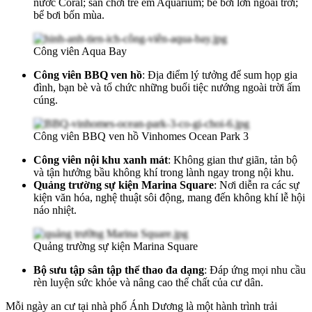
nước Coral; sân chơi trẻ em Aquarium; bể bơi lớn ngoài trời;
bể bơi bốn mùa.
Công viên Aqua Bay
Công viên BBQ ven hồ
: Địa điểm lý tưởng để sum họp gia
đình, bạn bè và tổ chức những buổi tiệc nướng ngoài trời ấm
cúng.
Công viên BBQ ven hồ Vinhomes Ocean Park 3
Công viên nội khu xanh mát
: Không gian thư giãn, tản bộ
và tận hưởng bầu không khí trong lành ngay trong nội khu.
Quảng trường sự kiện Marina Square
: Nơi diễn ra các sự
kiện văn hóa, nghệ thuật sôi động, mang đến không khí lễ hội
náo nhiệt.
Quảng trường sự kiện Marina Square
Bộ sưu tập sân tập thể thao đa dạng
: Đáp ứng mọi nhu cầu
rèn luyện sức khỏe và nâng cao thể chất của cư dân.
Mỗi ngày an cư tại nhà phố Ánh Dương là một hành trình trải