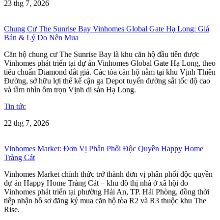
23 thg 7, 2026
Chung Cư The Sunrise Bay Vinhomes Global Gate Hạ Long: Giá
Bán & Lý Do Nên Mua
Căn hộ chung cư The Sunrise Bay là khu căn hộ đầu tiên được
Vinhomes phát triển tại dự án Vinhomes Global Gate Hạ Long, theo
tiêu chuẩn Diamond đắt giá. Các tòa căn hộ nằm tại khu Vịnh Thiên
Đường, sở hữu lợi thế kế cận ga Depot tuyến đường sắt tốc độ cao
và tầm nhìn ôm trọn Vịnh di sản Hạ Long.
Tin tức
22 thg 7, 2026
Vinhomes Market: Đơn Vị Phân Phối Độc Quyền Happy Home
Tràng Cát
Vinhomes Market chính thức trở thành đơn vị phân phối độc quyền
dự án Happy Home Tràng Cát – khu đô thị nhà ở xã hội do
Vinhomes phát triển tại phường Hải An, TP. Hải Phòng, đồng thời
tiếp nhận hồ sơ đăng ký mua căn hộ tòa R2 và R3 thuộc khu The
Rise.