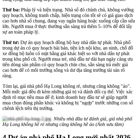
Thứ ba:
Pháp lý và hiện trạng. Nhà sổ đỏ chính chủ, không vướng
quy hoạch, không tranh chấp, hiện trạng còn tốt sẽ có giá giao dịch
cao hơn nhà sổ chung, đang vay ngân hàng hoặc xuống cấp cần sửa
lớn. Người mua ở thực thường sẵn sàng trả thêm 5–10% để đổi lấy
sự an toàn pháp lý.
Thứ tư:
Dự án quy hoạch đồng bộ hay nhà dân tự phát. Nhà phố
trong dự án có quy hoạch bài bản, tiện ích nội khu, an ninh, chỗ đỗ
xe đồng bộ luôn có mặt bằng giá khác biệt so với nhà dân tự phát
trong khu phố cũ. Người mua trẻ, nhà đầu tư dài hạn ngày càng ưu
tiên dòng sản phẩm có quy hoạch chỉn chu, sẵn sàng trả mức giá
cao hơn để có môi trường sống và dư địa tăng trưởng tài sản rõ
ràng.
Tóm lại, giá nhà phố Hạ Long không rẻ, nhưng cũng không "ảo".
Mỗi mức giá đều đi kèm những giá trị và đánh đổi cụ thể. Việc xác
định rõ mục tiêu mua để ở, kinh doanh hay đầu tư sẽ giúp người
mua chọn đúng phân khúc và không bị "ngợp" trước những con số
chênh lệch trên thị trường.
Nhiều nhà đầu tư đánh giá, giá nhà phố
Hạ Long không hề rẻ nhưng cũng không hề ảo (Ảnh sưu tầm)
4 Dự án nhà phố Hạ Long mới nhất 2026