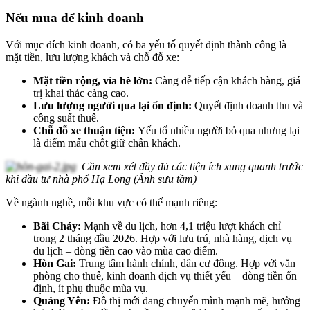
Nếu mua để kinh doanh
Với mục đích kinh doanh, có ba yếu tố quyết định thành công là
mặt tiền, lưu lượng khách và chỗ đỗ xe:
Mặt tiền rộng, vỉa hè lớn:
Càng dễ tiếp cận khách hàng, giá
trị khai thác càng cao.
Lưu lượng người qua lại ổn định:
Quyết định doanh thu và
công suất thuê.
Chỗ đỗ xe thuận tiện:
Yếu tố nhiều người bỏ qua nhưng lại
là điểm mấu chốt giữ chân khách.
Cần xem xét đầy đủ các tiện ích xung quanh trước
khi đầu tư nhà phố Hạ Long (Ảnh sưu tầm)
Về ngành nghề, mỗi khu vực có thế mạnh riêng:
Bãi Cháy:
Mạnh về du lịch, hơn 4,1 triệu lượt khách chỉ
trong 2 tháng đầu 2026. Hợp với lưu trú, nhà hàng, dịch vụ
du lịch – dòng tiền cao vào mùa cao điểm.
Hòn Gai:
Trung tâm hành chính, dân cư đông. Hợp với văn
phòng cho thuê, kinh doanh dịch vụ thiết yếu – dòng tiền ổn
định, ít phụ thuộc mùa vụ.
Quảng Yên:
Đô thị mới đang chuyển mình mạnh mẽ, hưởng