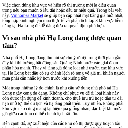
Việc chọn đúng khu vực và hiểu rõ thị trường mới là điều quan
trọng nếu bạn muốn ở lâu dài hoặc đầu tư hiệu quả. Trong bài viết
này,
Vinhomes Market
sẽ giúp bạn cập nhật mặt bằng giá mới nhất,
tổng hợp kinh nghiệm mua thực tế và phân tích top 3 khu vực tiềm
năng tại Hạ Long để dễ dàng đưa ra quyết định phù hợp.
Vì sao nhà phố Hạ Long đang được quan
tâm?
Nhà phố Hạ Long đang thu hút sự chú ý rõ rệt trong thời gian gần
đây khi thị trường bất động sản Quảng Ninh bước vào giai đoạn
phân hóa mạnh. Thay vì tăng giá đồng loạt như trước, các khu vực
tại Hạ Long bắt đầu có sự chênh lệch rõ ràng về giá trị, khiến người
mua phải cân nhắc kỹ hơn trước khi xuống tiền.
Một trong những lý do chính là nhu cầu sử dụng nhà phố tại Hạ
Long ngày càng đa dạng. Không chỉ phục vụ để ở, loại hình này
còn được tận dụng để kinh doanh, cho thuê lưu trú hoặc đầu tư dài
hạn nhờ lợi thế du lịch và hạ tầng phát triển. Tuy nhiên, không phải
khu vực nào cũng mang lại hiệu quả giống nhau, đặc biệt khi mức
giá giữa các khu có thể chênh lệch rất lớn.
Bên cạnh đó, sự xuất hiện của các khu đô thị được quy hoạch bài