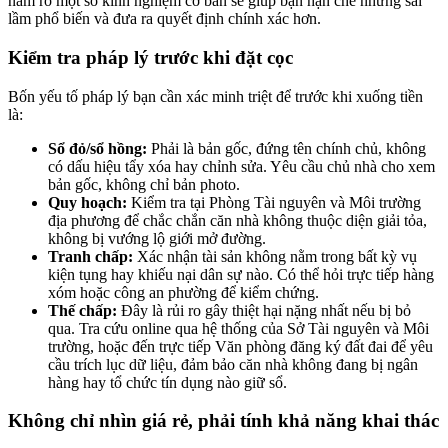
nắm rõ một số kinh nghiệm cơ bản sẽ giúp bạn hạn chế những sai
lầm phổ biến và đưa ra quyết định chính xác hơn.
Kiểm tra pháp lý trước khi đặt cọc
Bốn yếu tố pháp lý bạn cần xác minh triệt để trước khi xuống tiền
là:
Sổ đỏ/sổ hồng:
Phải là bản gốc, đứng tên chính chủ, không
có dấu hiệu tẩy xóa hay chỉnh sửa. Yêu cầu chủ nhà cho xem
bản gốc, không chỉ bản photo.
Quy hoạch:
Kiểm tra tại Phòng Tài nguyên và Môi trường
địa phương để chắc chắn căn nhà không thuộc diện giải tỏa,
không bị vướng lộ giới mở đường.
Tranh chấp:
Xác nhận tài sản không nằm trong bất kỳ vụ
kiện tụng hay khiếu nại dân sự nào. Có thể hỏi trực tiếp hàng
xóm hoặc công an phường để kiểm chứng.
Thế chấp:
Đây là rủi ro gây thiệt hại nặng nhất nếu bị bỏ
qua. Tra cứu online qua hệ thống của Sở Tài nguyên và Môi
trường, hoặc đến trực tiếp Văn phòng đăng ký đất đai để yêu
cầu trích lục dữ liệu, đảm bảo căn nhà không đang bị ngân
hàng hay tổ chức tín dụng nào giữ sổ.
Không chỉ nhìn giá rẻ, phải tính khả năng khai thác