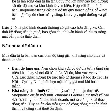
lợi từ làn sóng đầu tư hạ tầng quy mô lớn như cao tốc, đường
sắt tốc độ cao và khu kinh tế ven biển. Hợp với đầu tư dài
hạn, shophouse trong các đại đô thị quy hoạch đồng bộ – nơi
tích hợp đầy đủ chức năng sống, làm việc, nghỉ dưỡng và giải
trí.
Lưu ý:
Nhà phố kinh doanh thường có giá cao hơn đáng kể. Cần
tính kỹ dòng tiền thực tế, bao gồm chi phí vận hành và rủi ro trống
mặt bằng mùa thấp điểm.
Nếu mua để đầu tư
Mua đầu tư là bài toán của biên độ tăng giá, khả năng cho thuê và
thanh khoản:
Biên độ tăng giá:
Nên chọn khu vực có dư địa từ hạ tầng sắp
triển khai thay vì nơi đã bão hòa. Ví dụ, khu vực ven vịnh
Cửa Lục được hưởng lợi trực tiếp từ đường sắt tốc độ cao Hà
Nội – Quảng Ninh, hứa hẹn mặt bằng giá mới khi hoàn
thành.
Khả năng cho thuê:
Cần tính tỷ suất lợi nhuận thực tế.
Shophouse dự án mới như Vinhomes Global Gate thiết kế cao
4,5–5,5 tầng, tối ưu cho kinh doanh, mở ra cơ hội khai thác
dòng tiền. Tuy nhiên cần thời gian để cộng đồng cư dân hình
thành và công suất thuê ổn định.