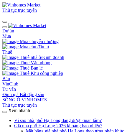
Thủ tục trực tuyến
Dự án
Mua
Mua chuyển nhượng
Mua chủ đầu tư
Thuê
Thuê nhà ở/Kinh doanh
Thuê Văn phòng
Thuê Bán lẻ
Thuê Khu công nghiệp
Bán
VinClub
Tư vấn
Định giá Bất động sản
SỐNG Ở VINHOMES
Thủ tục trực tuyến
Xem nhanh
Vì sao nhà phố Hạ Long đang được quan tâm?
Giá nhà phố Hạ Long 2026 khoảng bao nhiêu?
Mặt bằng giá nhà phố Hạ Long theo từng phân khúc