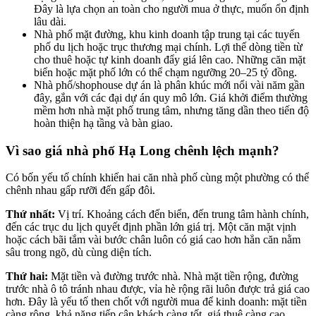
Đây là lựa chọn an toàn cho người mua ở thực, muốn ổn định
lâu dài.
Nhà phố mặt đường, khu kinh doanh tập trung tại các tuyến
phố du lịch hoặc trục thương mại chính. Lợi thế dòng tiền từ
cho thuê hoặc tự kinh doanh đẩy giá lên cao. Những căn mặt
biển hoặc mặt phố lớn có thể chạm ngưỡng 20–25 tỷ đồng.
Nhà phố/shophouse dự án là phân khúc mới nổi vài năm gần
đây, gắn với các đại dự án quy mô lớn. Giá khởi điểm thường
mềm hơn nhà mặt phố trung tâm, nhưng tăng dần theo tiến độ
hoàn thiện hạ tầng và bàn giao.
Vì sao giá nhà phố Hạ Long chênh lệch mạnh?
Có bốn yếu tố chính khiến hai căn nhà phố cùng một phường có thể
chênh nhau gấp rưỡi đến gấp đôi.
Thứ nhất:
Vị trí. Khoảng cách đến biển, đến trung tâm hành chính,
đến các trục du lịch quyết định phần lớn giá trị. Một căn mặt vịnh
hoặc cách bãi tắm vài bước chân luôn có giá cao hơn hẳn căn nằm
sâu trong ngõ, dù cùng diện tích.
Thứ hai:
Mặt tiền và đường trước nhà. Nhà mặt tiền rộng, đường
trước nhà ô tô tránh nhau được, vỉa hè rộng rãi luôn được trả giá cao
hơn. Đây là yếu tố then chốt với người mua để kinh doanh: mặt tiền
càng rộng, khả năng tiếp cận khách càng tốt, giá thuê càng cao.