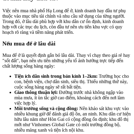
Việc nên mua nhà phố Hạ Long để ở, kinh doanh hay đầu tư phụ
thuộc vào mục tiêu tài chính và nhu cầu sử dụng của từng người.
Trong đó, ở lâu dài phù hợp với khu dân cư ổn định, kinh doanh
hợp với các trục du lịch, còn đầu tư nên ưu tiên khu vực có quy
hoạch rõ ràng và tiềm năng phát triển.
Nếu mua để ở lâu dài
Mua để ở là quyết định gắn bó lâu dài. Thay vì chạy theo giá rẻ hay
"sốt đất", bạn nên ưu tiên những yếu tố ảnh hưởng trực tiếp đến
chất lượng sống hàng ngày:
Tiện ích dân sinh trong bán kính 1–2km:
Trường học cho
con, bệnh viện, chợ dân sinh, siêu thị. Thiếu những thứ này,
cuộc sống hàng ngày sẽ rất bất tiện.
Giao thông thuận lợi:
Đường trước nhà không ngập vào
mùa mưa, ít ùn tắc giờ cao điểm, khoảng cách đến nơi làm
việc hợp lý.
Môi trường sống và cộng đồng:
Nên khảo sát khu vực vào
nhiều khung giờ để đánh giá độ ồn, an ninh. Khu dân cư hiện
hữu lâu năm như Hòn Gai có cộng đồng ổn định; khu đô thị
mới như Vinhomes Global Gate có môi trường đồng bộ,
nhiều mảng xanh và tiện ích nội khu.