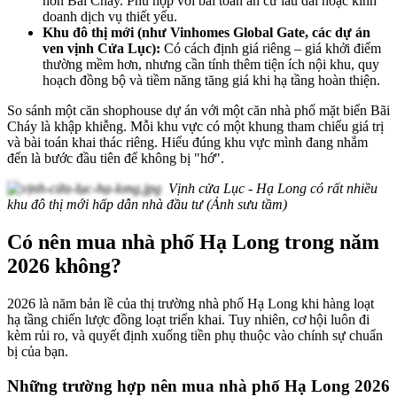
hơn Bãi Cháy. Phù hợp với bài toán an cư lâu dài hoặc kinh
doanh dịch vụ thiết yếu.
Khu đô thị mới (như Vinhomes Global Gate, các dự án
ven vịnh Cửa Lục):
Có cách định giá riêng – giá khởi điểm
thường mềm hơn, nhưng cần tính thêm tiện ích nội khu, quy
hoạch đồng bộ và tiềm năng tăng giá khi hạ tầng hoàn thiện.
So sánh một căn shophouse dự án với một căn nhà phố mặt biển Bãi
Cháy là khập khiễng. Mỗi khu vực có một khung tham chiếu giá trị
và bài toán khai thác riêng. Hiểu đúng khu vực mình đang nhắm
đến là bước đầu tiên để không bị "hớ".
Vịnh cửa Lục - Hạ Long có rất nhiều
khu đô thị mới hấp dẫn nhà đầu tư (Ảnh sưu tầm)
Có nên mua nhà phố Hạ Long trong năm
2026 không?
2026 là năm bản lề của thị trường nhà phố Hạ Long khi hàng loạt
hạ tầng chiến lược đồng loạt triển khai. Tuy nhiên, cơ hội luôn đi
kèm rủi ro, và quyết định xuống tiền phụ thuộc vào chính sự chuẩn
bị của bạn.
Những trường hợp nên mua nhà phố Hạ Long 2026