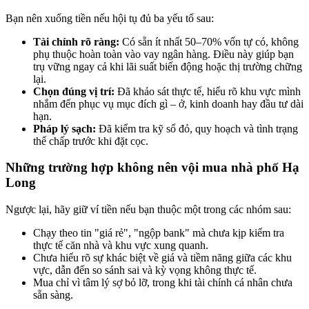
Bạn nên xuống tiền nếu hội tụ đủ ba yếu tố sau:
Tài chính rõ ràng:
Có sẵn ít nhất 50–70% vốn tự có, không
phụ thuộc hoàn toàn vào vay ngân hàng. Điều này giúp bạn
trụ vững ngay cả khi lãi suất biến động hoặc thị trường chững
lại.
Chọn đúng vị trí:
Đã khảo sát thực tế, hiểu rõ khu vực mình
nhắm đến phục vụ mục đích gì – ở, kinh doanh hay đầu tư dài
hạn.
Pháp lý sạch:
Đã kiểm tra kỹ sổ đỏ, quy hoạch và tình trạng
thế chấp trước khi đặt cọc.
Những trường hợp không nên vội mua nhà phố Hạ
Long
Ngược lại, hãy giữ ví tiền nếu bạn thuộc một trong các nhóm sau:
Chạy theo tin "giá rẻ", "ngộp bank" mà chưa kịp kiểm tra
thực tế căn nhà và khu vực xung quanh.
Chưa hiểu rõ sự khác biệt về giá và tiềm năng giữa các khu
vực, dẫn đến so sánh sai và kỳ vọng không thực tế.
Mua chỉ vì tâm lý sợ bỏ lỡ, trong khi tài chính cá nhân chưa
sẵn sàng.