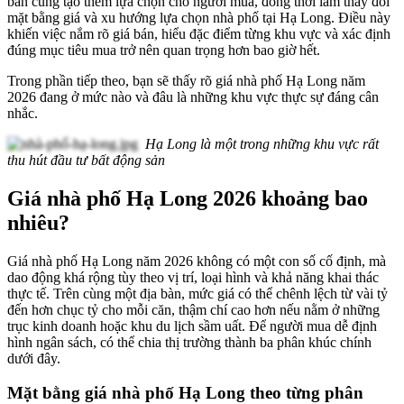
bản cũng tạo thêm lựa chọn cho người mua, đồng thời làm thay đổi
mặt bằng giá và xu hướng lựa chọn nhà phố tại Hạ Long. Điều này
khiến việc nắm rõ giá bán, hiểu đặc điểm từng khu vực và xác định
đúng mục tiêu mua trở nên quan trọng hơn bao giờ hết.
Trong phần tiếp theo, bạn sẽ thấy rõ giá nhà phố Hạ Long năm
2026 đang ở mức nào và đâu là những khu vực thực sự đáng cân
nhắc.
Hạ Long là một trong những khu vực rất
thu hút đầu tư bất động sản
Giá nhà phố Hạ Long 2026 khoảng bao
nhiêu?
Giá nhà phố Hạ Long năm 2026 không có một con số cố định, mà
dao động khá rộng tùy theo vị trí, loại hình và khả năng khai thác
thực tế. Trên cùng một địa bàn, mức giá có thể chênh lệch từ vài tỷ
đến hơn chục tỷ cho mỗi căn, thậm chí cao hơn nếu nằm ở những
trục kinh doanh hoặc khu du lịch sầm uất. Để người mua dễ định
hình ngân sách, có thể chia thị trường thành ba phân khúc chính
dưới đây.
Mặt bằng giá nhà phố Hạ Long theo từng phân