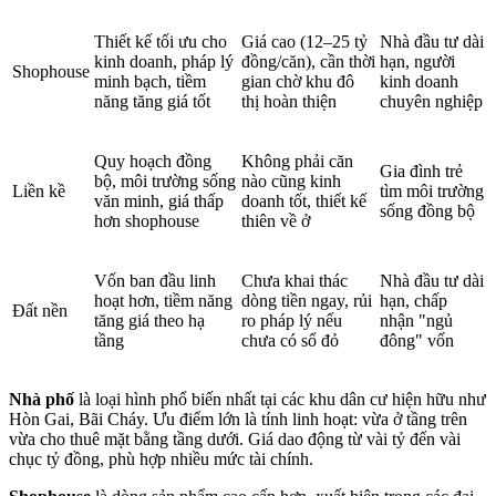
Thiết kế tối ưu cho
Giá cao (12–25 tỷ
Nhà đầu tư dài
kinh doanh, pháp lý
đồng/căn), cần thời
hạn, người
Shophouse
minh bạch, tiềm
gian chờ khu đô
kinh doanh
năng tăng giá tốt
thị hoàn thiện
chuyên nghiệp
Quy hoạch đồng
Không phải căn
Gia đình trẻ
bộ, môi trường sống
nào cũng kinh
Liền kề
tìm môi trường
văn minh, giá thấp
doanh tốt, thiết kế
sống đồng bộ
hơn shophouse
thiên về ở
Vốn ban đầu linh
Chưa khai thác
Nhà đầu tư dài
hoạt hơn, tiềm năng
dòng tiền ngay, rủi
hạn, chấp
Đất nền
tăng giá theo hạ
ro pháp lý nếu
nhận "ngủ
tầng
chưa có sổ đỏ
đông" vốn
Nhà phố
là loại hình phổ biến nhất tại các khu dân cư hiện hữu như
Hòn Gai, Bãi Cháy. Ưu điểm lớn là tính linh hoạt: vừa ở tầng trên
vừa cho thuê mặt bằng tầng dưới. Giá dao động từ vài tỷ đến vài
chục tỷ đồng, phù hợp nhiều mức tài chính.