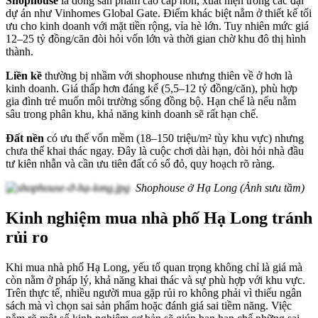
Shophouse
là dòng sản phẩm cao cấp hơn, xuất hiện trong các đại
dự án như Vinhomes Global Gate. Điểm khác biệt nằm ở thiết kế tối
ưu cho kinh doanh với mặt tiền rộng, vỉa hè lớn. Tuy nhiên mức giá
12–25 tỷ đồng/căn đòi hỏi vốn lớn và thời gian chờ khu đô thị hình
thành.
Liền kề
thường bị nhầm với shophouse nhưng thiên về ở hơn là
kinh doanh. Giá thấp hơn đáng kể (5,5–12 tỷ đồng/căn), phù hợp
gia đình trẻ muốn môi trường sống đồng bộ. Hạn chế là nếu nằm
sâu trong phân khu, khả năng kinh doanh sẽ rất hạn chế.
Đất nền
có ưu thế vốn mềm (18–150 triệu/m² tùy khu vực) nhưng
chưa thể khai thác ngay. Đây là cuộc chơi dài hạn, đòi hỏi nhà đầu
tư kiên nhẫn và cần ưu tiên đất có sổ đỏ, quy hoạch rõ ràng.
Shophouse ở Hạ Long (Ảnh sưu tầm)
Kinh nghiệm mua nhà phố Hạ Long tránh
rủi ro
Khi mua nhà phố Hạ Long, yếu tố quan trọng không chỉ là giá mà
còn nằm ở pháp lý, khả năng khai thác và sự phù hợp với khu vực.
Trên thực tế, nhiều người mua gặp rủi ro không phải vì thiếu ngân
sách mà vì chọn sai sản phẩm hoặc đánh giá sai tiềm năng. Việc