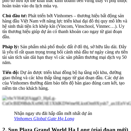
phố sở hữu lợi thế khai thác kinh doanh bền vững thay vì phụ thuộc
hoàn toàn vào du lịch mùa vụ.
Chủ đầu tư:
Phát triển bởi Vinhomes – thương hiệu bất động sản
hàng đầu Việt Nam với năng lực triển khai đại đô thị quy mô lớn và
hệ sinh thái tiện ích khép kín (Vincom, Vinschool, Vinmec…). Uy
tín thương hiệu giúp dự án có thanh khoản cao ngay từ giai đoạn
đầu.
Pháp lý:
Sản phẩm nhà phố thuộc đất ở đô thị, sở hữu lâu dài. Đây
là yếu tố rất quan trọng trong bối cảnh nhà đầu tư ngày càng ưu tiên
tài sản tích sản dài hạn thay vì các sản phẩm thương mại dịch vụ 50
năm.
Tiến độ:
Dự án được triển khai đồng bộ hạ tầng nội khu, đường
giao thông và các khu thấp tầng ngay từ giai đoạn đầu. Các dự án
của Vinhomes thường đảm bảo tiến độ bàn giao đúng cam kết, tạo
niềm tin cho khách hàng.
Nhận ngay ưu đãi hấp dẫn mới nhất dự án
Vinhomes Global Gate Hạ Long
2. Sun Plaza Grand World Hạ Long (giai đoạn mới)