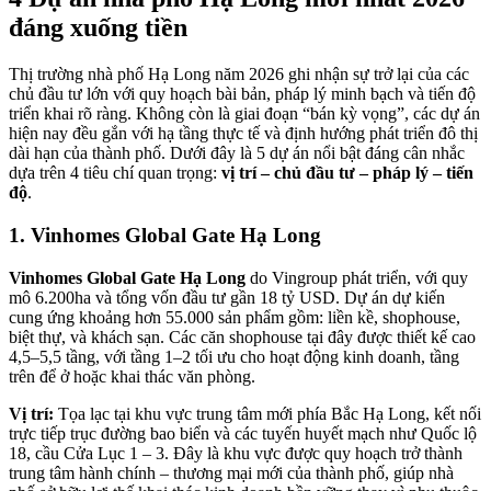
đáng xuống tiền
Thị trường nhà phố Hạ Long năm 2026 ghi nhận sự trở lại của các
chủ đầu tư lớn với quy hoạch bài bản, pháp lý minh bạch và tiến độ
triển khai rõ ràng. Không còn là giai đoạn “bán kỳ vọng”, các dự án
hiện nay đều gắn với hạ tầng thực tế và định hướng phát triển đô thị
dài hạn của thành phố. Dưới đây là 5 dự án nổi bật đáng cân nhắc
dựa trên 4 tiêu chí quan trọng:
vị trí – chủ đầu tư – pháp lý – tiến
độ
.
1. Vinhomes Global Gate Hạ Long
Vinhomes Global Gate Hạ Long
do Vingroup phát triển, với quy
mô 6.200ha và tổng vốn đầu tư gần 18 tỷ USD. Dự án dự kiến
cung ứng khoảng hơn 55.000 sản phẩm gồm: liền kề, shophouse,
biệt thự, và khách sạn. Các căn shophouse tại đây được thiết kế cao
4,5–5,5 tầng, với tầng 1–2 tối ưu cho hoạt động kinh doanh, tầng
trên để ở hoặc khai thác văn phòng.
Vị trí:
Tọa lạc tại khu vực trung tâm mới phía Bắc Hạ Long, kết nối
trực tiếp trục đường bao biển và các tuyến huyết mạch như Quốc lộ
18, cầu Cửa Lục 1 – 3. Đây là khu vực được quy hoạch trở thành
trung tâm hành chính – thương mại mới của thành phố, giúp nhà