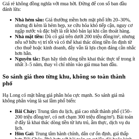
Giá rẻ không đồng nghĩa với mua hời. Đừng để con số ban đầu
đánh lừa:
Nhà hẻm sâu:
Giá thường mềm hơn mặt phố lớn 20–30%,
nhưng đi kèm là hẻm hẹp, xe cứu hỏa khó tiếp cận, nguy cơ
ngập nước và đặc biệt là rất khó bán lại khi cần thoát hàng.
Nhà mặt tiền:
Dù có giá trên dưới 200 triệu đồng/m², nhưng
nếu sở hữu vị trí tốt và có thể khai thác dòng tiền ổn định từ
cho thuê hoặc kinh doanh, đây vẫn là lựa chọn đáng cân nhắc
hơn hẳn.
Nguyên tắc:
Bạn hãy tính dòng tiền khai thác thực tế trong ít
nhất 3–5 năm, thay vì chỉ nhìn vào giá mua ban đầu.
So sánh giá theo từng khu, không so toàn thành
phố
Hạ Long có mặt bằng giá phân hóa cực mạnh. So sánh giá mà
không phân vùng là sai lầm phổ biến:
Bãi Cháy:
Trung tâm du lịch, giá cao nhất thành phố (150–
200 triệu đồng/m², có nơi chạm 300 triệu đồng/m²). Bài toán
ở đây là khai thác dòng tiền từ lưu trú, ẩm thực, dịch vụ du
lịch.
Hòn Gai:
Trung tâm hành chính, dân cư ổn định, giá thấp