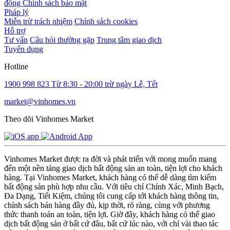
động
Chính sách bảo mật
Pháp lý
Miễn trừ trách nhiệm
Chính sách cookies
Hỗ trợ
Tư vấn
Câu hỏi thường gặp
Trung tâm giao dịch
Tuyển dụng
Hotline
1900 998 823
Từ 8:30 - 20:00 trừ ngày Lễ, Tết
market@vinhomes.vn
Theo dõi Vinhomes Market
Vinhomes Market được ra đời và phát triển với mong muốn mang
đến một nền tảng giao dịch bất động sản an toàn, tiện lợi cho khách
hàng. Tại Vinhomes Market, khách hàng có thể dễ dàng tìm kiếm
bất động sản phù hợp nhu cầu. Với tiêu chí Chính Xác, Minh Bạch,
Đa Dạng, Tiết Kiệm, chúng tôi cung cấp tới khách hàng thông tin,
chính sách bán hàng đầy đủ, kịp thời, rõ ràng, cùng với phương
thức thanh toán an toàn, tiện lợi. Giờ đây, khách hàng có thể giao
dịch bất động sản ở bất cứ đâu, bất cứ lúc nào, với chỉ vài thao tác