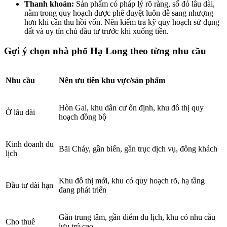
Thanh khoản:
Sản phẩm có pháp lý rõ ràng, sổ đỏ lâu dài,
nằm trong quy hoạch được phê duyệt luôn dễ sang nhượng
hơn khi cần thu hồi vốn. Nên kiểm tra kỹ quy hoạch sử dụng
đất và uy tín chủ đầu tư trước khi xuống tiền.
Gợi ý chọn nhà phố Hạ Long theo từng nhu cầu
Nhu cầu
Nên ưu tiên khu vực/sản phẩm
Hòn Gai, khu dân cư ổn định, khu đô thị quy
Ở lâu dài
hoạch đồng bộ
Kinh doanh du
Bãi Cháy, gần biển, gần trục dịch vụ, đông khách
lịch
Khu đô thị mới, khu có quy hoạch rõ, hạ tầng
Đầu tư dài hạn
đang phát triển
Gần trung tâm, gần điểm du lịch, khu có nhu cầu
Cho thuê
lưu trú cao