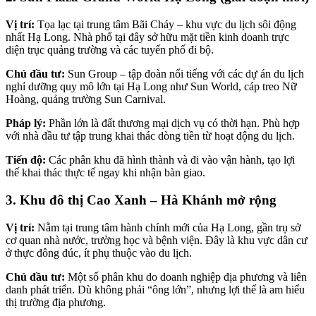
Vị trí:
Tọa lạc tại trung tâm Bãi Cháy – khu vực du lịch sôi động
nhất Hạ Long. Nhà phố tại đây sở hữu mặt tiền kinh doanh trực
diện trục quảng trường và các tuyến phố đi bộ.
Chủ đầu tư:
Sun Group – tập đoàn nổi tiếng với các dự án du lịch
nghỉ dưỡng quy mô lớn tại Hạ Long như Sun World, cáp treo Nữ
Hoàng, quảng trường Sun Carnival.
Pháp lý:
Phần lớn là đất thương mại dịch vụ có thời hạn. Phù hợp
với nhà đầu tư tập trung khai thác dòng tiền từ hoạt động du lịch.
Tiến độ:
Các phân khu đã hình thành và đi vào vận hành, tạo lợi
thế khai thác thực tế ngay khi nhận bàn giao.
3. Khu đô thị Cao Xanh – Hà Khánh mở rộng
Vị trí:
Nằm tại trung tâm hành chính mới của Hạ Long, gần trụ sở
cơ quan nhà nước, trường học và bệnh viện. Đây là khu vực dân cư
ở thực đông đúc, ít phụ thuộc vào du lịch.
Chủ đầu tư:
Một số phân khu do doanh nghiệp địa phương và liên
danh phát triển. Dù không phải “ông lớn”, nhưng lợi thế là am hiểu
thị trường địa phương.