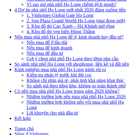
Vì sao giá nhà phố Hạ Long chênh lệch mạnh?
4 Dự án nhà phố Hạ Long mới nhất 2026 đáng xuống tiền
1. Vinhomes Global Gate Hạ Long
2. Sun Plaza Grand World Hạ Long (giai đoạn mới)
3. Khu đô thị Cao Xanh – Hà Khánh mở rộng
4. Khu đô thị ven biển Hùng Thắng
Nên mua nhà phố Hạ Long để ở, kinh doanh hay đầu tư?
Nếu mua để ở lâu dài
Nếu mua để kinh doanh
Nếu mua để đầu tư
Gợi ý chọn nhà phố Hạ Long theo từng nhu cầu
So sánh nhà phố Hạ Long với shophouse, liền kề và đất nền
Kinh nghiệm mua nhà phố Hạ Long tránh rủi ro
Kiểm tra pháp lý trước khi đặt cọc
Không chỉ nhìn giá rẻ, phải tính khả năng khai thác
So sánh giá theo từng khu, không so toàn thành phố
Có nên mua nhà phố Hạ Long trong năm 2026 không?
Những trường hợp nên mua nhà phố Hạ Long 2026
Những trường hợp không nên vội mua nhà phố Hạ
Long
Lời khuyên cho nhà đầu tư
Kết luận
Trang chủ
Sống ở Vinhomes