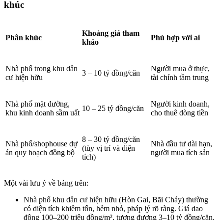
khúc
Khoảng giá tham
Phân khúc
Phù hợp với ai
khảo
Nhà phố trong khu dân
Người mua ở thực,
3 – 10 tỷ đồng/căn
cư hiện hữu
tài chính tầm trung
Nhà phố mặt đường,
Người kinh doanh,
10 – 25 tỷ đồng/căn
khu kinh doanh sầm uất
cho thuê dòng tiền
8 – 30 tỷ đồng/căn
Nhà phố/shophouse dự
Nhà đầu tư dài hạn,
(tùy vị trí và diện
án quy hoạch đồng bộ
người mua tích sản
tích)
Một vài lưu ý về bảng trên:
Nhà phố khu dân cư hiện hữu (Hòn Gai, Bãi Cháy) thường
có diện tích khiêm tốn, hẻm nhỏ, pháp lý rõ ràng. Giá dao
động 100–200 triệu đồng/m², tương đương 3–10 tỷ đồng/căn.