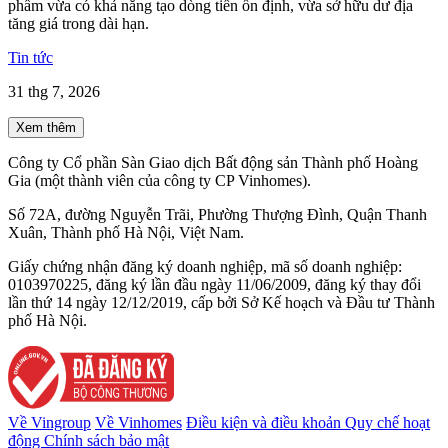
phẩm vừa có khả năng tạo dòng tiền ổn định, vừa sở hữu dư địa
tăng giá trong dài hạn.
Tin tức
31 thg 7, 2026
Xem thêm
Công ty Cổ phần Sàn Giao dịch Bất động sản Thành phố Hoàng
Gia (một thành viên của công ty CP Vinhomes).
Số 72A, đường Nguyễn Trãi, Phường Thượng Đình, Quận Thanh
Xuân, Thành phố Hà Nội, Việt Nam.
Giấy chứng nhận đăng ký doanh nghiệp, mã số doanh nghiệp:
0103970225, đăng ký lần đầu ngày 11/06/2009, đăng ký thay đổi
lần thứ 14 ngày 12/12/2019, cấp bởi Sở Kế hoạch và Đầu tư Thành
phố Hà Nội.
Về Vingroup
Về Vinhomes
Điều kiện và điều khoản
Quy chế hoạt
động
Chính sách bảo mật