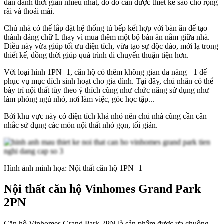
dân dành thời gian nhiều nhất, do đó cần được thiết kế sao cho rộng
rãi và thoải mái.
Chủ nhà có thể lắp đặt hệ thống tủ bếp kết hợp với bàn ăn để tạo
thành dáng chữ L thay vì mua thêm một bộ bàn ăn nằm giữa nhà.
Điều này vừa giúp tối ưu diện tích, vừa tạo sự độc đáo, mới lạ trong
thiết kế, đồng thời giúp quá trình di chuyển thuận tiện hơn.
Với loại hình 1PN+1, căn hộ có thêm không gian đa năng +1 để
phục vụ mục đích sinh hoạt cho gia đình. Tại đây, chủ nhân có thể
bày trí nội thất tùy theo ý thích cũng như chức năng sử dụng như
làm phòng ngủ nhỏ, nơi làm việc, góc học tập...
Bởi khu vực này có diện tích khá nhỏ nên chủ nhà cũng cần cân
nhắc sử dụng các món nội thất nhỏ gọn, tối giản.
Hình ảnh minh họa: Nội thất căn hộ 1PN+1
Nội thất căn hộ Vinhomes Grand Park
2PN
Căn hộ Vinhomes Grand Park 2PN là sản phẩm được ưa chuộng