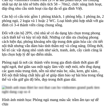
nhất tại dự án khi sở hữu diện tích 58 – 70m2, chức năng linh hoạt,
đáp ứng nhu cầu sinh hoạt của đại đa số gia đình Việt.
Căn hộ có cấu trúc gồm 1 phòng khách, 1 phòng bếp, 1 phòng ăn, 2
phòng ngủ, 2 logia và 1 hoặc 2 WC. Loại hình phù hợp nhất với gia
đình có 3-4 thành viên cùng chung sống.
Đối với căn hộ 2PN, chủ nhà sẽ có đa dạng lựa chọn trong phong
cách thiết kế và bày trí nội thất. Những cư dân ưa chuộng phong
cách hiện đại, phóng khoáng nên tập trung đơn giản hóa các chi tiết
nội thất nhưng vẫn đảm bảo tính thẩm mỹ và công năng. Đồng thời,
bố trí các vật dụng nhỏ xinh như sách, tranh, ảnh, cây cảnh cũng là
lựa chọn hợp lý để tạo điểm nhấn.
Phòng ngủ là nơi các thành viên trong gia đình dành thời gian để
nghỉ ngơi, thư giãn sau một ngày làm việc mệt mỏi, nên ứng dụng
các gam màu trung tính, nền nã như màu be, nâu, kem, ghi xám...
Đồ nội thất bằng chất liệu gỗ sẽ giúp đảm bảo sự hài hòa trong tổng
thể và vẫn giữ gìn độ bền, đẹp trong thời gian dài.
Hình ảnh minh họa: Phòng ngủ mang màu sắc trầm ấm tạo sự dễ
chịu