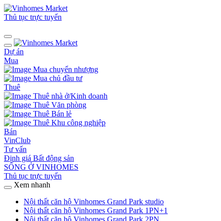
Thủ tục trực tuyến
Dự án
Mua
Mua chuyển nhượng
Mua chủ đầu tư
Thuê
Thuê nhà ở/Kinh doanh
Thuê Văn phòng
Thuê Bán lẻ
Thuê Khu công nghiệp
Bán
VinClub
Tư vấn
Định giá Bất động sản
SỐNG Ở VINHOMES
Thủ tục trực tuyến
Xem nhanh
Nội thất căn hộ Vinhomes Grand Park studio
Nội thất căn hộ Vinhomes Grand Park 1PN+1
Nội thất căn hộ Vinhomes Grand Park 2PN