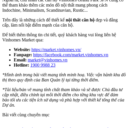
thể tham khảo thêm các món đồ nội thất mang phong cách
Indochine, Minimalism, Scandinavian, Rustic...
Trên đây là những cách để thiết kế
nội thất căn hộ
đẹp và đẳng
cấp, làm nổi bật điểm mạnh của căn hộ.
Để biết thêm thông tin chi tiết, quý khách hàng vui lòng liên hệ
Vinhomes Market qua:
Website:
https://market.vinhomes.vn/
Fanpage:
https://facebook.com/market.vinhomes.vn
Email:
market@vinhomes.vn
Hotline:
1900 9988 23
*Hình ảnh trong bài viết mang tính minh hoạ. Việc vận hành khu đô
thị theo quy định của Ban Quản lý tại từng thời điểm.
*Tài liệu/bản vẽ mang tính chất tham khảo và sẽ được Chủ đầu tư
cập nhật, điều chỉnh tại mỗi thời điểm cho từng khu vực để đảm
bảo tối ưu các tiện ích sử dụng và phù hợp với thiết kế tổng thể của
Dự án.
Bài viết cùng chuyên mục