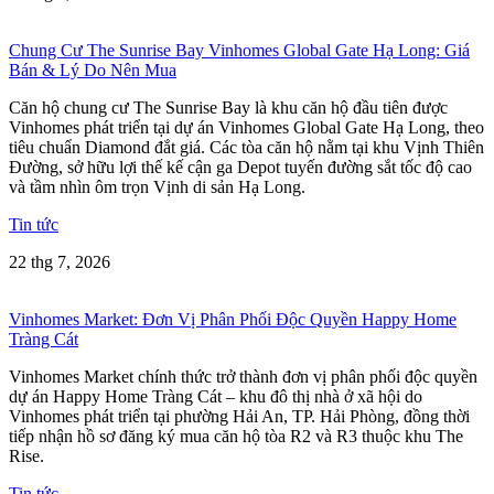
Chung Cư The Sunrise Bay Vinhomes Global Gate Hạ Long: Giá
Bán & Lý Do Nên Mua
Căn hộ chung cư The Sunrise Bay là khu căn hộ đầu tiên được
Vinhomes phát triển tại dự án Vinhomes Global Gate Hạ Long, theo
tiêu chuẩn Diamond đắt giá. Các tòa căn hộ nằm tại khu Vịnh Thiên
Đường, sở hữu lợi thế kế cận ga Depot tuyến đường sắt tốc độ cao
và tầm nhìn ôm trọn Vịnh di sản Hạ Long.
Tin tức
22 thg 7, 2026
Vinhomes Market: Đơn Vị Phân Phối Độc Quyền Happy Home
Tràng Cát
Vinhomes Market chính thức trở thành đơn vị phân phối độc quyền
dự án Happy Home Tràng Cát – khu đô thị nhà ở xã hội do
Vinhomes phát triển tại phường Hải An, TP. Hải Phòng, đồng thời
tiếp nhận hồ sơ đăng ký mua căn hộ tòa R2 và R3 thuộc khu The
Rise.
Tin tức