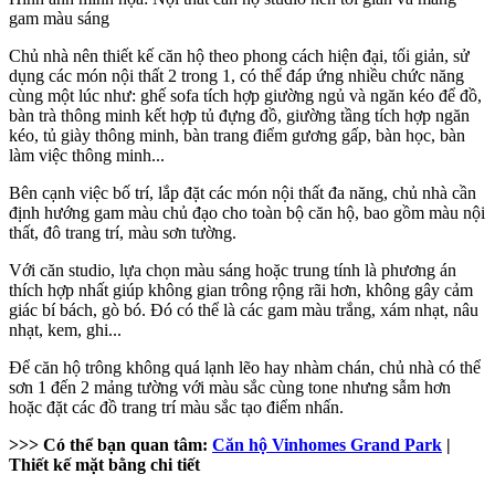
gam màu sáng
Chủ nhà nên thiết kế căn hộ theo phong cách hiện đại, tối giản, sử
dụng các món nội thất 2 trong 1, có thể đáp ứng nhiều chức năng
cùng một lúc như: ghế sofa tích hợp giường ngủ và ngăn kéo để đồ,
bàn trà thông minh kết hợp tủ đựng đồ, giường tầng tích hợp ngăn
kéo, tủ giày thông minh, bàn trang điểm gương gấp, bàn học, bàn
làm việc thông minh...
Bên cạnh việc bố trí, lắp đặt các món nội thất đa năng, chủ nhà cần
định hướng gam màu chủ đạo cho toàn bộ căn hộ, bao gồm màu nội
thất, đô trang trí, màu sơn tường.
Với căn studio, lựa chọn màu sáng hoặc trung tính là phương án
thích hợp nhất giúp không gian trông rộng rãi hơn, không gây cảm
giác bí bách, gò bó. Đó có thể là các gam màu trắng, xám nhạt, nâu
nhạt, kem, ghi...
Để căn hộ trông không quá lạnh lẽo hay nhàm chán, chủ nhà có thể
sơn 1 đến 2 mảng tường với màu sắc cùng tone nhưng sẫm hơn
hoặc đặt các đồ trang trí màu sắc tạo điểm nhấn.
>>> Có thể bạn quan tâm:
Căn hộ Vinhomes Grand Park
|
Thiết kế mặt bằng chi tiết