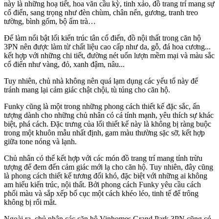
này là những hoạ tiết, hoa văn cầu kỳ, tinh xảo, đồ trang trí mang sự
cổ điển, sang trọng như đèn chùm, chân nến, gương, tranh treo
tường, bình gốm, bộ ấm trà…
Để làm nổi bật lối kiến trúc tân cổ điển, đồ nội thất trong căn hộ
3PN nên được làm từ chất liệu cao cấp như da, gỗ, đá hoa cương...
kết hợp với những chi tiết, đường nét uốn lượn mềm mại và màu sắc
cổ điển như vàng, đỏ, xanh đậm, nâu...
Tuy nhiên, chủ nhà không nên quá lạm dụng các yếu tố này để
tránh mang lại cảm giác chật chội, tù túng cho căn hộ.
Funky cũng là một trong những phong cách thiết kế đặc sắc, ấn
tượng dành cho những chủ nhân có cá tính mạnh, yêu thích sự khác
biệt, phá cách. Đặc trưng của lối thiết kế này là không bị ràng buộc
trong một khuôn mẫu nhất định, gam màu thường sặc sỡ, kết hợp
giữa tone nóng và lạnh.
Chủ nhân có thể kết hợp với các món đồ trang trí mang tính trừu
tượng để đem đến cảm giác mới lạ cho căn hộ. Tuy nhiên, đây cũng
là phong cách thiết kế tương đối khó, đặc biệt với những ai không
am hiểu kiến trúc, nội thất. Bởi phong cách Funky yêu cầu cách
phối màu và sắp xếp bố cục một cách khéo léo, tinh tế để trông
không bị rối mắt.
Ngoài ra, chủ nhân các căn hộ Vinhomes Grand Park 3PN cũng có