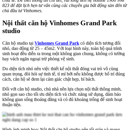
chia sẻ. Để biết thông tin chi tiết, vui lòng liên hệ hotline 1900 998
823 để đặt lịch hẹn tư vấn cùng các chuyên gia bất động sản đến từ
chủ đầu tư Vinhomes.
Nội thất căn hộ Vinhomes Grand Park
studio
Căn hộ studio tại
Vinhomes Grand Park
có diện tích tương đối
nhỏ, dao động từ 25 – 45m2. Với loại hình này, toàn bộ quá trình
sinh hoạt đều diễn ra trong một không gian chung, không có tường
hay vách ngăn ngoại trừ phòng vệ sinh.
Do diện tích nhỏ nên việc thiết kế nội thất đóng vai trò vô cùng
quan trọng, đòi hỏi sự tinh tế, tỉ mỉ bởi nếu không được bố trí đúng
cách, căn hộ sẽ đem lại cảm giác chật hẹp, bí bách.
Đối với căn hộ studio, chủ nhà nên lựa chọn nội thất thông minh,
nhỏ gọn sao cho tối ưu diện tích và chức năng sử dụng, đảm bảo
không gian sống thoáng đãng và có đủ khoảng trống để sinh hoạt
thuận tiện.
Hình ảnh minh họa: Nội thất căn hộ studio nên tối giản và mang