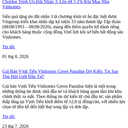
Chương Trình Ưu Đãi Nhân 3: Lên tới 5,1% Khi Mua Nhà
Vinhomes
Siêu quà tặng ưu đãi nhân 3 là chương trình tri ân đặc biệt được
Vingroup triển khai nhân dịp kỷ niệm 33 năm thành lập Tập đoàn
(08/08/1993 – 08/08/2026), mang đến thêm quyền lợi dành riêng
cho khách hàng thuộc cộng đồng VinClub khi sở hữu bất động sản
Vinhomes.
Tin tức
01 thg 8, 2026
Giá Bán Vịnh Tiên Vinhomes Green Paradise Dự Kiến: Tại Sao
Thu Hút Giới Đầu Tư?
Giá bán Vịnh Tiên Vinhomes Green Paradise hiện là một trong
những thông tin được nhà đầu tư và khách hàng quan tâm khi khu
chính thức ra mắt. Theo thông tin dự kiến từ chủ đầu tư, sản phẩm
thấp tầng tại Vịnh Tiên khởi điểm từ 12,8 tỷ đồng/căn, với nhiều lựa
chọn từ liền kề đến biệt thự song lập và đơn lập.
Tin tức
23 thg 7, 2026