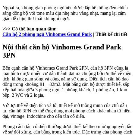
Ngoài ra, không gian phòng ngủ nên được lắp hệ thống đèn chiếu
sáng đồng bộ với tone màu dịu nhẹ như vàng nhạt, mang lại cảm
giác dễ chịu, thư thái khi nghỉ ngơi.
>>> Có thể bạn quan tâm:
Căn hộ 2 phòng ngủ Vinhomes Grand Park
| Thiết kế chi tiết
Nội thất căn hộ Vinhomes Grand Park
3PN
Bên cạnh căn hộ Vinhomes Grand Park 2PN, căn hộ 3PN cũng là
loại hình được nhiều cư dân thành đạt ưa chuộng bởi ưu thế về diện
tích, không gian sống và công năng sử dụng. Diện tích căn hộ dao
động trong khoảng 81 – 82m2. Mặt bằng căn hộ được thiết kế, sắp
xếp hài hòa giữa 3 phòng ngủ, 1 phòng khách, 1 phòng ăn, 1 khu
bếp, 2 WC và 2 logia.
Với lợi thế về diện tích và lối thiết kế mở thông minh của chủ đầu
tư, căn hộ 3PN có thể ứng dụng mọi phong cách khác nhau từ hiện
đại, vintage, Indochine cho đến tân cổ điển.
Phong cách tân cổ điển thường được thiết kế theo những nguyên tắc
về sự đối xứng, cân bằng trong kiến trúc. Đặc trưng của phong cách