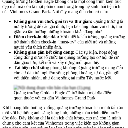
Quảng trường Golden Eagle không chỉ là một công trình kiến trúc
đẹp mắt mà còn là một phần quan trọng trong hệ sinh thái tiện ích
của Vinhomes Grand Park. Nơi đây mang đến cho cư dân:
Không gian vui chơi, giải trí và thư giãn:
Quảng trường là
nơi lý tưởng để các gia đình, bạn bè cùng nhau vui chơi, thư
giãn và tận hưởng những khoảnh khắc đáng nhớ.
Điểm check-in độc đáo:
Với thiết kế ấn tượng, quảng trường
trở thành điểm check-in “must-try” của giới trẻ và những
người yêu thích nhiếp ảnh.
Không gian gắn kết cộng đồng:
Các sự kiện, hoạt động
cộng đồng được tổ chức tại quảng trường tạo cơ hội để cư
dân giao lưu, kết nối và xây dựng mối quan hệ.
Tái hiện chất sốn
g phóng khoáng: Quảng trường mang đến
cho cư dân trải nghiệm sống phóng khoáng, tự do, gần gũi
với thiên nhiên, như đang sống tại miền Tây nước Mỹ.
Quảng trường Golden Eagle đã trở thành một địa điểm
quen thuộc với cư dân Vinhomes Grand Park.
Khi hoàng hôn buông xuống, quảng trường khoác lên mình tấm áo
mới với hệ thống ánh sáng lung linh, những màn trình diễn nước
độc đáo. Đây không chỉ là tiện ích chất lượng cao mà còn là minh
chứng cho cam kết của Vinhomes trong việc kiến tạo không gian