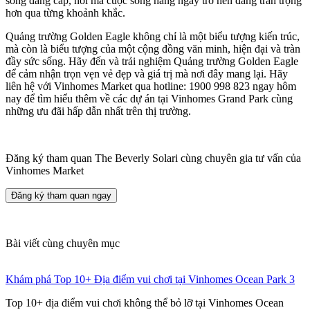
sống đẳng cấp, nơi mà cuộc sống hàng ngày trở nên đáng trân trọng
hơn qua từng khoảnh khắc.
Quảng trường Golden Eagle không chỉ là một biểu tượng kiến trúc,
mà còn là biểu tượng của một cộng đồng văn minh, hiện đại và tràn
đầy sức sống. Hãy đến và trải nghiệm Quảng trường Golden Eagle
để cảm nhận trọn vẹn vẻ đẹp và giá trị mà nơi đây mang lại. Hãy
liên hệ với Vinhomes Market qua hotline: 1900 998 823
ngay hôm
nay để tìm hiểu thêm về các dự án tại Vinhomes Grand Park cùng
những ưu đãi hấp dẫn nhất trên thị trường.
Đăng ký tham quan The Beverly Solari cùng chuyên gia tư vấn của
Vinhomes Market
Đăng ký tham quan ngay
Bài viết cùng chuyên mục
Khám phá Top 10+ Địa điểm vui chơi tại Vinhomes Ocean Park 3
Top 10+ địa điểm vui chơi không thể bỏ lỡ tại Vinhomes Ocean