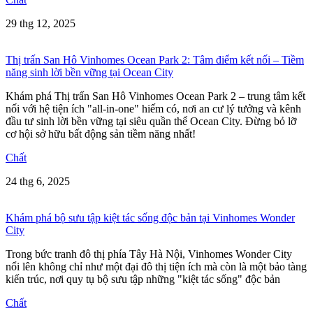
29 thg 12, 2025
Thị trấn San Hô Vinhomes Ocean Park 2: Tâm điểm kết nối – Tiềm
năng sinh lời bền vững tại Ocean City
Khám phá Thị trấn San Hô Vinhomes Ocean Park 2 – trung tâm kết
nối với hệ tiện ích "all-in-one" hiếm có, nơi an cư lý tưởng và kênh
đầu tư sinh lời bền vững tại siêu quần thể Ocean City. Đừng bỏ lỡ
cơ hội sở hữu bất động sản tiềm năng nhất!
Chất
24 thg 6, 2025
Khám phá bộ sưu tập kiệt tác sống độc bản tại Vinhomes Wonder
City
Trong bức tranh đô thị phía Tây Hà Nội, Vinhomes Wonder City
nổi lên không chỉ như một đại đô thị tiện ích mà còn là một bảo tàng
kiến trúc, nơi quy tụ bộ sưu tập những "kiệt tác sống" độc bản
Chất