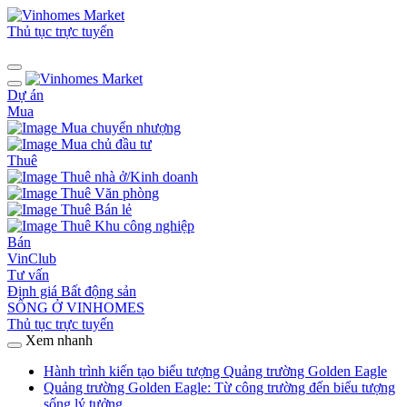
Thủ tục trực tuyến
Dự án
Mua
Mua chuyển nhượng
Mua chủ đầu tư
Thuê
Thuê nhà ở/Kinh doanh
Thuê Văn phòng
Thuê Bán lẻ
Thuê Khu công nghiệp
Bán
VinClub
Tư vấn
Định giá Bất động sản
SỐNG Ở VINHOMES
Thủ tục trực tuyến
Xem nhanh
Hành trình kiến tạo biểu tượng Quảng trường Golden Eagle
Quảng trường Golden Eagle: Từ công trường đến biểu tượng
sống lý tưởng