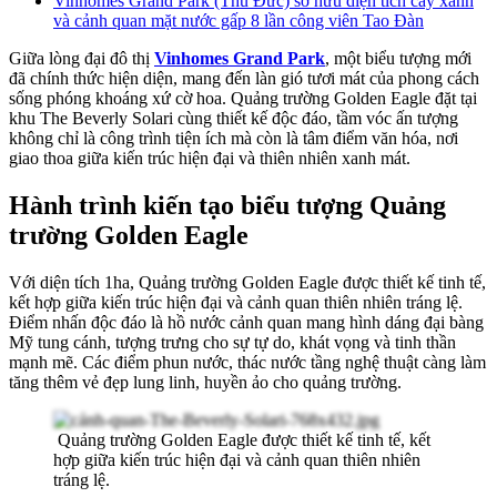
Vinhomes Grand Park (Thủ Đức) sở hữu diện tích cây xanh
và cảnh quan mặt nước gấp 8 lần công viên Tao Đàn
Giữa lòng đại đô thị
Vinhomes Grand Park
, một biểu tượng mới
đã chính thức hiện diện, mang đến làn gió tươi mát của phong cách
sống phóng khoáng xứ cờ hoa. Quảng trường Golden Eagle đặt tại
khu The Beverly Solari cùng thiết kế độc đáo, tầm vóc ấn tượng
không chỉ là công trình tiện ích mà còn là tâm điểm văn hóa, nơi
giao thoa giữa kiến trúc hiện đại và thiên nhiên xanh mát.
Hành trình kiến tạo biểu tượng Quảng
trường Golden Eagle
Với diện tích 1ha, Quảng trường Golden Eagle được thiết kế tinh tế,
kết hợp giữa kiến trúc hiện đại và cảnh quan thiên nhiên tráng lệ.
Điểm nhấn độc đáo là hồ nước cảnh quan mang hình dáng đại bàng
Mỹ tung cánh, tượng trưng cho sự tự do, khát vọng và tinh thần
mạnh mẽ. Các điểm phun nước, thác nước tầng nghệ thuật càng làm
tăng thêm vẻ đẹp lung linh, huyền ảo cho quảng trường.
Quảng trường Golden Eagle được thiết kế tinh tế, kết
hợp giữa kiến trúc hiện đại và cảnh quan thiên nhiên
tráng lệ.