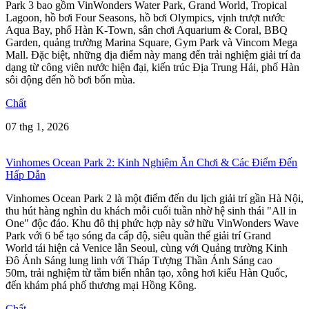
Park 3 bao gồm VinWonders Water Park, Grand World, Tropical
Lagoon, hồ bơi Four Seasons, hồ bơi Olympics, vịnh trượt nước
Aqua Bay, phố Hàn K-Town, sân chơi Aquarium & Coral, BBQ
Garden, quảng trường Marina Square, Gym Park và Vincom Mega
Mall. Đặc biệt, những địa điểm này mang đến trải nghiệm giải trí đa
dạng từ công viên nước hiện đại, kiến trúc Địa Trung Hải, phố Hàn
sôi động đến hồ bơi bốn mùa.
Chất
07 thg 1, 2026
Vinhomes Ocean Park 2: Kinh Nghiệm Ăn Chơi & Các Điểm Đến
Hấp Dẫn
Vinhomes Ocean Park 2 là một điểm đến du lịch giải trí gần Hà Nội,
thu hút hàng nghìn du khách mỗi cuối tuần nhờ hệ sinh thái "All in
One" độc đáo. Khu đô thị phức hợp này sở hữu VinWonders Wave
Park với 6 bể tạo sóng đa cấp độ, siêu quần thể giải trí Grand
World tái hiện cả Venice lẫn Seoul, cùng với Quảng trường Kinh
Đô Ánh Sáng lung linh với Tháp Tượng Thần Ánh Sáng cao
50m, trải nghiệm từ tắm biển nhân tạo, xông hơi kiểu Hàn Quốc,
đến khám phá phố thương mại Hồng Kông.
Chất