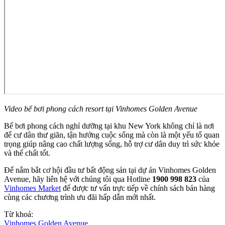
Video bể bơi phong cách resort tại Vinhomes Golden Avenue
Bể bơi phong cách nghỉ dưỡng tại khu New York không chỉ là nơi
để cư dân thư giãn, tận hưởng cuộc sống mà còn là một yếu tố quan
trọng giúp nâng cao chất lượng sống, hỗ trợ cư dân duy trì sức khỏe
và thể chất tốt.
Để nắm bắt cơ hội đầu tư bất động sản tại dự án Vinhomes Golden
Avenue, hãy liên hệ với chúng tôi qua Hotline
1900 998 823
của
Vinhomes Market
để được tư vấn trực tiếp về chính sách bán hàng
cùng các chương trình ưu đãi hấp dẫn mới nhất.
Từ khoá:
Vinhomes Golden Avenue