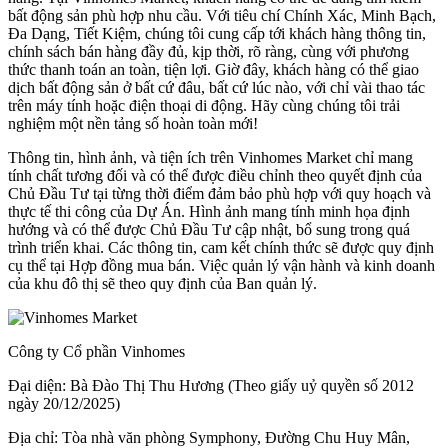
bất động sản phù hợp nhu cầu. Với tiêu chí Chính Xác, Minh Bạch,
Đa Dạng, Tiết Kiệm, chúng tôi cung cấp tới khách hàng thông tin,
chính sách bán hàng đầy đủ, kịp thời, rõ ràng, cùng với phương
thức thanh toán an toàn, tiện lợi. Giờ đây, khách hàng có thể giao
dịch bất động sản ở bất cứ đâu, bất cứ lúc nào, với chỉ vài thao tác
trên máy tính hoặc điện thoại di động. Hãy cùng chúng tôi trải
nghiệm một nền tảng số hoàn toàn mới!
Thông tin, hình ảnh, và tiện ích trên Vinhomes Market chỉ mang
tính chất tương đối và có thể được điều chỉnh theo quyết định của
Chủ Đầu Tư tại từng thời điểm đảm bảo phù hợp với quy hoạch và
thực tế thi công của Dự Án. Hình ảnh mang tính minh họa định
hướng và có thể được Chủ Đầu Tư cập nhật, bổ sung trong quá
trình triển khai. Các thông tin, cam kết chính thức sẽ được quy định
cụ thể tại Hợp đồng mua bán. Việc quản lý vận hành và kinh doanh
của khu đô thị sẽ theo quy định của Ban quản lý.
Công ty Cổ phần Vinhomes
Đại diện: Bà Đào Thị Thu Hương (Theo giấy uỷ quyền số 2012
ngày 20/12/2025)
Địa chỉ: Tòa nhà văn phòng Symphony, Đường Chu Huy Mân,