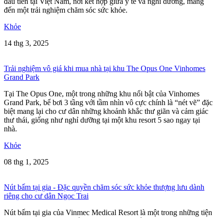
đầu tiên tại Việt Nam, nơi kết hợp giữa y tế và nghỉ dưỡng, mang
đến một trải nghiệm chăm sóc sức khỏe.
Khỏe
14 thg 3, 2025
Trải nghiệm vô giá khi mua nhà tại khu The Opus One Vinhomes
Grand Park
Tại The Opus One, một trong những khu nổi bật của Vinhomes
Grand Park, bể bơi 3 tầng với tầm nhìn vô cực chính là “nét vẽ” đặc
biệt mang lại cho cư dân những khoảnh khắc thư giãn và cảm giác
thư thái, giống như nghỉ dưỡng tại một khu resort 5 sao ngay tại
nhà.
Khỏe
08 thg 1, 2025
Nút bấm tại gia - Đặc quyền chăm sóc sức khỏe thượng lưu dành
riêng cho cư dân Ngọc Trai
Nút bấm tại gia của Vinmec Medical Resort là một trong những tiện