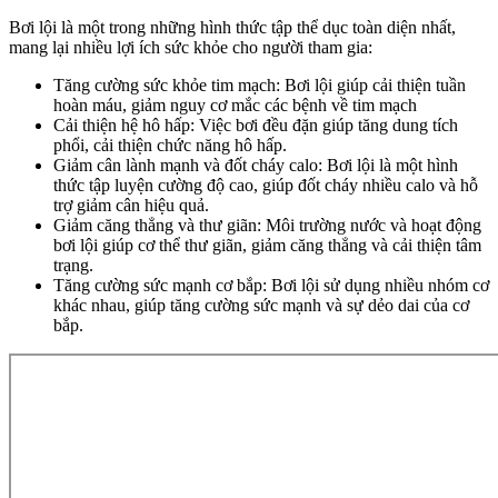
Bơi lội là một trong những hình thức tập thể dục toàn diện nhất,
mang lại nhiều lợi ích sức khỏe cho người tham gia:
Tăng cường sức khỏe tim mạch: Bơi lội giúp cải thiện tuần
hoàn máu, giảm nguy cơ mắc các bệnh về tim mạch
Cải thiện hệ hô hấp: Việc bơi đều đặn giúp tăng dung tích
phổi, cải thiện chức năng hô hấp.
Giảm cân lành mạnh và đốt cháy calo: Bơi lội là một hình
thức tập luyện cường độ cao, giúp đốt cháy nhiều calo và hỗ
trợ giảm cân hiệu quả.
Giảm căng thẳng và thư giãn: Môi trường nước và hoạt động
bơi lội giúp cơ thể thư giãn, giảm căng thẳng và cải thiện tâm
trạng.
Tăng cường sức mạnh cơ bắp: Bơi lội sử dụng nhiều nhóm cơ
khác nhau, giúp tăng cường sức mạnh và sự dẻo dai của cơ
bắp.