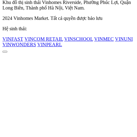
Khu đô thị sinh thái Vinhomes Riverside, Phường Phúc Lợi, Quận
Long Biên, Thành phố Hà Nội, Việt Nam.
2024 Vinhomes Market. Tất cả quyền được bảo lưu
Hệ sinh thái:
VINFAST
VINCOM RETAIL
VINSCHOOL
VINMEC
VINUNI
VINWONDERS
VINPEARL