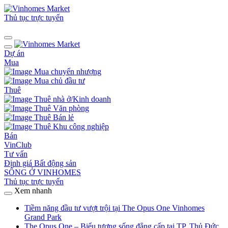
Thủ tục trực tuyến
Dự án
Mua
Mua chuyển nhượng
Mua chủ đầu tư
Thuê
Thuê nhà ở/Kinh doanh
Thuê Văn phòng
Thuê Bán lẻ
Thuê Khu công nghiệp
Bán
VinClub
Tư vấn
Định giá Bất động sản
SỐNG Ở VINHOMES
Thủ tục trực tuyến
Xem nhanh
Tiềm năng đầu tư vượt trội tại The Opus One Vinhomes
Grand Park
The Opus One – Biểu tượng sống đẳng cấp tại TP. Thủ Đức