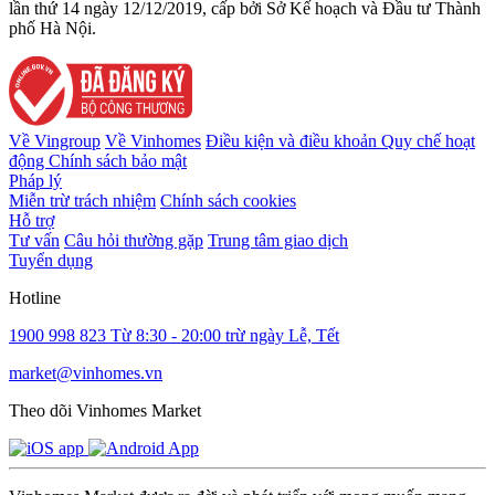
lần thứ 14 ngày 12/12/2019, cấp bởi Sở Kế hoạch và Đầu tư Thành
phố Hà Nội.
Về Vingroup
Về Vinhomes
Điều kiện và điều khoản
Quy chế hoạt
động
Chính sách bảo mật
Pháp lý
Miễn trừ trách nhiệm
Chính sách cookies
Hỗ trợ
Tư vấn
Câu hỏi thường gặp
Trung tâm giao dịch
Tuyển dụng
Hotline
1900 998 823
Từ 8:30 - 20:00 trừ ngày Lễ, Tết
market@vinhomes.vn
Theo dõi Vinhomes Market