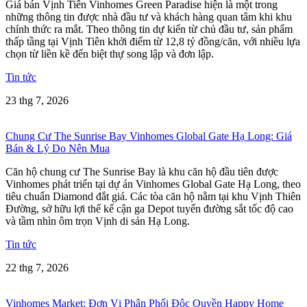
Giá bán Vịnh Tiên Vinhomes Green Paradise hiện là một trong
những thông tin được nhà đầu tư và khách hàng quan tâm khi khu
chính thức ra mắt. Theo thông tin dự kiến từ chủ đầu tư, sản phẩm
thấp tầng tại Vịnh Tiên khởi điểm từ 12,8 tỷ đồng/căn, với nhiều lựa
chọn từ liền kề đến biệt thự song lập và đơn lập.
Tin tức
23 thg 7, 2026
Chung Cư The Sunrise Bay Vinhomes Global Gate Hạ Long: Giá
Bán & Lý Do Nên Mua
Căn hộ chung cư The Sunrise Bay là khu căn hộ đầu tiên được
Vinhomes phát triển tại dự án Vinhomes Global Gate Hạ Long, theo
tiêu chuẩn Diamond đắt giá. Các tòa căn hộ nằm tại khu Vịnh Thiên
Đường, sở hữu lợi thế kế cận ga Depot tuyến đường sắt tốc độ cao
và tầm nhìn ôm trọn Vịnh di sản Hạ Long.
Tin tức
22 thg 7, 2026
Vinhomes Market: Đơn Vị Phân Phối Độc Quyền Happy Home