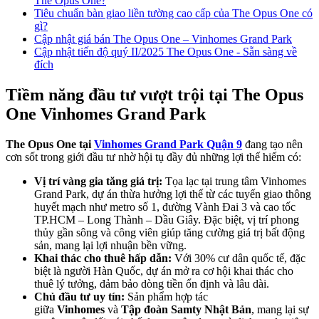
The Opus One?
Tiêu chuẩn bàn giao liền tường cao cấp của The Opus One có
gì?
Cập nhật giá bán The Opus One – Vinhomes Grand Park
Cập nhật tiến độ quý II/2025 The Opus One - Sẵn sàng về
đích
Tiềm năng đầu tư vượt trội tại The Opus
One Vinhomes Grand Park
The Opus One tại
Vinhomes Grand Park Quận 9
đang tạo nên
cơn sốt trong giới đầu tư nhờ hội tụ đầy đủ những lợi thế hiếm có:
Vị trí vàng gia tăng giá trị:
Tọa lạc tại trung tâm Vinhomes
Grand Park, dự án thừa hưởng lợi thế từ các tuyến giao thông
huyết mạch như metro số 1, đường Vành Đai 3 và cao tốc
TP.HCM – Long Thành – Dầu Giây. Đặc biệt, vị trí phong
thủy gần sông và công viên giúp tăng cường giá trị bất động
sản, mang lại lợi nhuận bền vững.
Khai thác cho thuê hấp dẫn:
Với 30% cư dân quốc tế, đặc
biệt là người Hàn Quốc, dự án mở ra cơ hội khai thác cho
thuê lý tưởng, đảm bảo dòng tiền ổn định và lâu dài.
Chủ đầu tư uy tín:
Sản phẩm hợp tác
giữa
Vinhomes
và
Tập đoàn Samty Nhật Bản
, mang lại sự