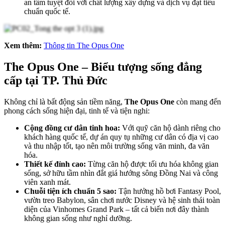
an tâm tuyệt đối với chất lượng xây dựng và dịch vụ đạt tiêu
chuẩn quốc tế.
Xem thêm:
Thông tin The Opus One
The Opus One – Biểu tượng sống đẳng
cấp tại TP. Thủ Đức
Không chỉ là bất động sản tiềm năng,
The Opus One
còn mang đến
phong cách sống hiện đại, tinh tế và tiện nghi:
Cộng đồng cư dân tinh hoa:
Với quỹ căn hộ dành riêng cho
khách hàng quốc tế, dự án quy tụ những cư dân có địa vị cao
và thu nhập tốt, tạo nên môi trường sống văn minh, đa văn
hóa.
Thiết kế đỉnh cao:
Từng căn hộ được tối ưu hóa không gian
sống, sở hữu tầm nhìn đắt giá hướng sông Đồng Nai và công
viên xanh mát.
Chuỗi tiện ích chuẩn 5 sao:
Tận hưởng hồ bơi Fantasy Pool,
vườn treo Babylon, sân chơi nước Disney và hệ sinh thái toàn
diện của Vinhomes Grand Park – tất cả biến nơi đây thành
không gian sống như nghỉ dưỡng.