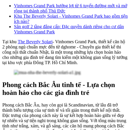
Vinhomes Grand Park hưởng lợi từ 6 tuyến đường mới và mở
rộng tại thành phố Thủ Đức
Khu The Beverly Solari - Vinhomes Grand Park bao gồm tiện
ích nào?
Sân golf 2 tầng đẳng cấp: Đặc quyền dành riêng cho cư dân
Vinhomes Grand Park
Tại khu
The Beverly Solari
- Vinhomes Grand Park, thiết kế căn hộ
2 phòng ngủ chuẩn mực đến từ dghome - Chuyên gia thiết kế thi
công nội thất chuẩn Nhật, là một trong những lựa chọn hoàn hảo
cho những gia đình trẻ đang tìm kiếm một không gian sống lý tưởng
tại khu vực phía Đông TP. Hồ Chí Minh.
Phong cách Bắc Âu tinh tế - Lựa chọn
hoàn hảo cho các gia đình trẻ
Phong cách Bắc Âu, hay còn gọi là Scandinavian, từ lâu đã trở
thành biểu tượng của sự tinh tế và tối giản trong thiết kế nội thất.
Đặc trưng của phong cách này là sự kết hợp hoàn hảo giữa vẻ đẹp
tự nhiên và sự tiện nghi trong không gian sống. Với tông màu trung
tính như trắng, xám, và gỗ sáng, các căn hộ mang phong cách Bắc