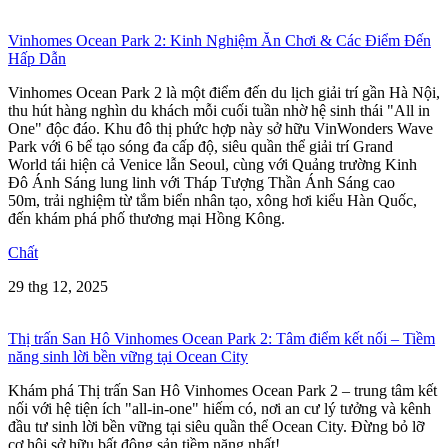
Vinhomes Ocean Park 2: Kinh Nghiệm Ăn Chơi & Các Điểm Đến
Hấp Dẫn
Vinhomes Ocean Park 2 là một điểm đến du lịch giải trí gần Hà Nội,
thu hút hàng nghìn du khách mỗi cuối tuần nhờ hệ sinh thái "All in
One" độc đáo. Khu đô thị phức hợp này sở hữu VinWonders Wave
Park với 6 bể tạo sóng đa cấp độ, siêu quần thể giải trí Grand
World tái hiện cả Venice lẫn Seoul, cùng với Quảng trường Kinh
Đô Ánh Sáng lung linh với Tháp Tượng Thần Ánh Sáng cao
50m, trải nghiệm từ tắm biển nhân tạo, xông hơi kiểu Hàn Quốc,
đến khám phá phố thương mại Hồng Kông.
Chất
29 thg 12, 2025
Thị trấn San Hô Vinhomes Ocean Park 2: Tâm điểm kết nối – Tiềm
năng sinh lời bền vững tại Ocean City
Khám phá Thị trấn San Hô Vinhomes Ocean Park 2 – trung tâm kết
nối với hệ tiện ích "all-in-one" hiếm có, nơi an cư lý tưởng và kênh
đầu tư sinh lời bền vững tại siêu quần thể Ocean City. Đừng bỏ lỡ
cơ hội sở hữu bất động sản tiềm năng nhất!