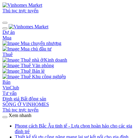
Thủ tục trực tuyến
Dự án
Mua
Mua chuyển nhượng
Mua chủ đầu tư
Thuê
Thuê nhà ở/Kinh doanh
Thuê Văn phòng
Thuê Bán lẻ
Thuê Khu công nghiệp
Bán
VinClub
Tư vấn
Định giá Bất động sản
SỐNG Ở VINHOMES
Thủ tục trực tuyến
Xem nhanh
Phong cách Bắc Âu tinh tế - Lựa chọn hoàn hảo cho các gia
đình trẻ
Thiết kế tối ưu công năng mang lại sự kết nối cho gia đình