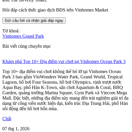
Hỏi đáp cách thức giao dịch BĐS trên Vinhomes Market
Gửi câu hỏi và nhận giải đáp ngay
Từ khoá:
Vinhomes Grand Park
Bài viết cùng chuyên mục
Khám phá Top 10+ Địa điểm vui chơi tại Vinhomes Ocean Park 3
Top 10+ địa điểm vui chơi không thể bỏ lỡ tại Vinhomes Ocean
Park 3 bao gồm VinWonders Water Park, Grand World, Tropical
Lagoon, hồ bơi Four Seasons, hồ bơi Olympics, vịnh trượt nước
Aqua Bay, phố Hàn K-Town, sân chơi Aquarium & Coral, BBQ
Garden, quảng trường Marina Square, Gym Park và Vincom Mega
Mall. Đặc biệt, những địa điểm này mang đến trải nghiệm giải trí đa
dạng từ công viên nước hiện đại, kiến trúc Địa Trung Hải, phố Hàn
sôi động đến hồ bơi bốn mùa.
Chất
07 thg 1, 2026