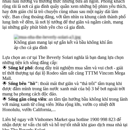
nhau nấu nướng và thưởng thức những bữa ăn ngon. Phòng khách
rộng rãi là nơi cả gia đình quây quần xem những bộ phim yêu thích,
hay đơn giản chỉ là trò chuyện cùng nhau sau một ngày dài làm
việc. Ban công thoáng đãng, với tầm nhìn ra khung cảnh thành phố
lung linh về đêm, là nơi lý tưởng để thư giãn và ngắm cảnh, mang
lại những giây phút bình yên cho cả gia đình.
Không gian mang lại sự gắn kết và bầu không khí ấm
áp cho cả gia đình
Lựa chọn an cư tại The Beverly Solari nghĩa là bạn đang lựa chọn
những tiện ích sống đẳng cấp:
🌟
Sống kế phố
: đong đầy trải nghiệm mua sắm và vui chơi - giải
trí thời thượng tại đại lộ Rodeo sầm uất cùng TTTM Vincom Mega
Mall.
🌟
Sống bên "hồ"
: thoải mái thư giãn và “thả trôi” tâm trạng khi
được đắm mình trong làn nước xanh mát của bộ 3 bể bơi ngoài trời
mang ba phong cách độc đáo.
🌟
Sống gần công viên
: an tâm tận hưởng bầu không khí trong lành
với mảng xanh từ công viên 36ha rộng lớn, vườn cọ nhiệt đới
Honolulu, vườn California,...
Liên hệ ngay với Vinhomes Market qua hotline 1900 998 823 để
nhận được tư vấn chi tiết và hỗ trợ tốt nhất khi giao dịch mua nhà tại
khu The Beverly Solari.