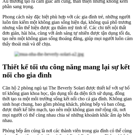
Âu thường tạo ra cảm giác ấm cúng, thân thiện nhưng không kém
phần sang trọng.
Phong cách này đặc biệt phù hợp với các gia đình trẻ, những người
luôn tìm kiếm một không gian sống hiện đại, không quá phô trương
nhưng vẫn thể hiện được gu thẩm mỹ tinh tế. Các chi tiết nội thất
đơn giản, hài hòa, cùng với ánh sáng tự nhiên được tận dụng tối đa,
tạo nên một không gian sống thoáng đãng, giúp mọi người luôn cảm
thấy thoải mái và dễ chịu.
Thiết kế tối ưu công năng mang lại sự kết
nối cho gia đình
Căn hộ 2 phòng ngủ tại The Beverly Solari được thiết kế với sự bố
trí không gian khoa học, tận dụng tối đa diện tích sử dụng, đồng
thời tạo ra một môi trường sống kết nối cho cả gia đình. Không gian
sinh hoạt chung, bao gồm phòng khách, phòng bếp và ban công,
được thiết kế liền mạch, tạo nên một không gian mở rộng rãi, nơi
mọi người có thể cùng nhau chia sẻ những khoảnh khắc ấm áp bên
nhau.
Phòng bếp ấm cúng là nơi các thành viên trong gia đình có thể cùng