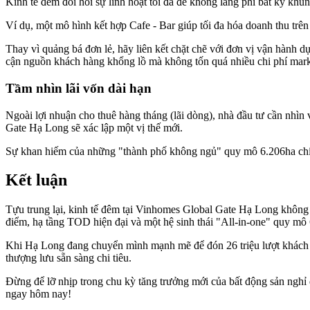
Kinh tế đêm đòi hỏi sự linh hoạt tối đa để không lãng phí bất kỳ khu
Ví dụ, một mô hình kết hợp Cafe - Bar giúp tối đa hóa doanh thu trê
Thay vì quảng bá đơn lẻ, hãy liên kết chặt chẽ với đơn vị vận hành dự
cận nguồn khách hàng khổng lồ mà không tốn quá nhiều chi phí marke
Tầm nhìn lãi vốn dài hạn
Ngoài lợi nhuận cho thuê hàng tháng (lãi dòng), nhà đầu tư cần nhìn v
Gate Hạ Long sẽ xác lập một vị thế mới.
Sự khan hiếm của những "thành phố không ngủ" quy mô 6.206ha chính
Kết luận
Tựu trung lại, kinh tế đêm tại Vinhomes Global Gate Hạ Long không c
điểm, hạ tầng TOD hiện đại và một hệ sinh thái "All-in-one" quy mô 
Khi Hạ Long đang chuyển mình mạnh mẽ để đón 26 triệu lượt khách và
thượng lưu sẵn sàng chi tiêu.
Đừng để lỡ nhịp trong chu kỳ tăng trưởng mới của bất động sản nghỉ
ngay hôm nay!