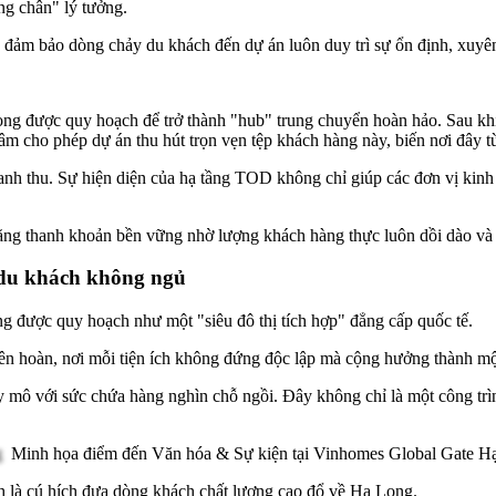
ừng chân" lý tưởng.
ảm bảo dòng chảy du khách đến dự án luôn duy trì sự ổn định, xuyên 
ng được quy hoạch để trở thành "hub" trung chuyển hoàn hảo. Sau khi
g tâm cho phép dự án thu hút trọn vẹn tệp khách hàng này, biến nơi đây
 doanh thu. Sự hiện diện của hạ tầng TOD không chỉ giúp các đơn vị kin
ăng thanh khoản bền vững nhờ lượng khách hàng thực luôn dồi dào và s
n du khách không ngủ
g được quy hoạch như một "siêu đô thị tích hợp" đẳng cấp quốc tế.
 liên hoàn, nơi mỗi tiện ích không đứng độc lập mà cộng hưởng thành 
mô với sức chứa hàng nghìn chỗ ngồi. Đây không chỉ là một công trình
Minh họa điểm đến Văn hóa & Sự kiện tại Vinhomes Global Gate H
h là cú hích đưa dòng khách chất lượng cao đổ về Hạ Long.