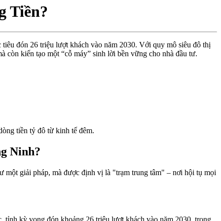
g Tiền?
tiêu đón 26 triệu lượt khách vào năm 2030. Với quy mô siêu đô thị
 mà còn kiến tạo một “cỗ máy” sinh lời bền vững cho nhà đầu tư.
òng tiền tỷ đô từ kinh tế đêm.
ng Ninh?
 một giải pháp, mà được định vị là "trạm trung tâm" – nơi hội tụ mọi
ợc, tỉnh kỳ vọng đón khoảng 26 triệu lượt khách vào năm 2030
, trong