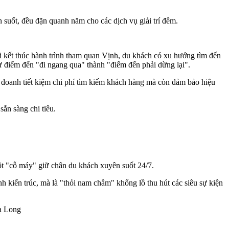
suốt, đều đặn quanh năm cho các dịch vụ giải trí đêm.
 kết thúc hành trình tham quan Vịnh, du khách có xu hướng tìm đến
 từ điểm đến "đi ngang qua" thành "điểm đến phải dừng lại".
h doanh tiết kiệm chi phí tìm kiếm khách hàng mà còn đảm bảo hiệu
ẵn sàng chi tiêu.
một "cỗ máy" giữ chân du khách xuyên suốt 24/7.
 kiến trúc, mà là "thỏi nam châm" khổng lồ thu hút các siêu sự kiện
ạ Long