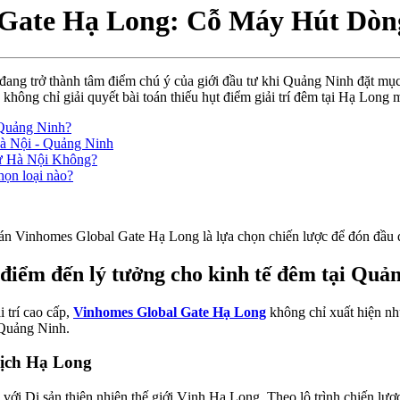
Gate Hạ Long: Cỗ Máy Hút Dòn
ang trở thành tâm điểm chú ý của giới đầu tư khi Quảng Ninh đặt mục 
 không chỉ giải quyết bài toán thiếu hụt điểm giải trí đêm tại Hạ Long
Quảng Ninh?
à Nội - Quảng Ninh
ư Hà Nội Không?
ọn loại nào?
dự án Vinhomes Global Gate Hạ Long là lựa chọn chiến lược để đón đầu d
 điểm đến lý tưởng cho kinh tế đêm tại Quả
 trí cao cấp,
Vinhomes Global Gate Hạ Long
không chỉ xuất hiện như
 Quảng Ninh.
lịch Hạ Long
 với Di sản thiên nhiên thế giới Vịnh Hạ Long. Theo lộ trình chiến lư