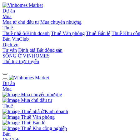
Dự án
Mua
Mua từ chủ đầu tư
Mua chuyển nhượng
Thuê
Thuê nhà ở/Kinh doanh
Thuê Văn phòng
Thuê Bán lẻ
Thuê Khu côn
Bán
VinClub
Dịch vụ
Tư vấn
Định giá Bất động sản
SỐNG Ở VINHOMES
Thủ tục trực tuyến
Dự án
Mua
Mua chuyển nhượng
Mua chủ đầu tư
Thuê
Thuê nhà ở/Kinh doanh
Thuê Văn phòng
Thuê Bán lẻ
Thuê Khu công nghiệp
Bán
VinClub