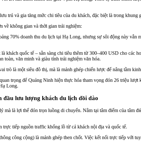
n lưu trú và gia tăng mức chi tiêu của du khách, đặc biệt là trong khung
n về không gian và thời gian trải nghiệm:
ảng 70% doanh thu du lịch tại Hạ Long, nhưng sự sôi động này vẫn ma
biệt là khách quốc tế – sẵn sàng chi tiêu thêm từ 300–400 USD cho các 
n toàn, văn minh và giàu tính trải nghiệm văn hóa.
i trò là một siêu đô thị, mà là mảnh ghép chiến lược để nâng tầm kin
quan trọng để Quảng Ninh hiện thực hóa tham vọng đón 26 triệu lượt 
 Hạ Long.
n đầu lưu lượng khách du lịch dồi dào
lý mà là lợi thế đón trọn luồng di chuyển. Nằm tại tâm điểm của tâm đ
 trực tiếp nguồn traffic khổng lồ từ cả khách nội địa và quốc tế.
thông công cộng) là mảnh ghép then chốt. Việc kết nối trực tiếp với t