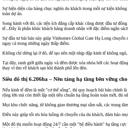
Sự hiện diện của hàng chục nghìn du khách trong mỗi sự kiện không c
toàn dự án.
Song hành với đó, các tiện ích đẳng cấp khác cũng được đầu tư đồ
tế...Đây là phân khúc khách hàng doanh nhân với đặc điểm ngân sách l
Sự đầu tư bài bản này giúp Vinhomes Global Gate Hạ Long chuyển mì
ngay cả trong những ngày thấp điểm.
Không chỉ dừng lại ở đó, để tạo nên một nhịp đập kinh tế không ngủ, 
Tại đây, ranh giới giữa ngày và đêm được xóa nhòa bởi các hoạt động 
thay vì tìm về khách sạn khi thành phố lên đèn.
Siêu đô thị 6.206ha – Nền tảng hạ tầng bền vững cho
Nếu kinh tế đêm là một "cơ thể sống", thì quy hoạch bài bản chính 
rộng lớn mà còn thiết lập một tiêu chuẩn hạ tầng hoàn toàn mới, đủ 
Mọi khu chức năng, từ không gian thương mại sầm uất, các trung tâm
Điều này giúp tối ưu hóa luồng di chuyển của du khách, đảm bảo mọi 
Một đô thị muốn hoạt động 24/7 cần một "hệ điều hành" hạ tầng cực k