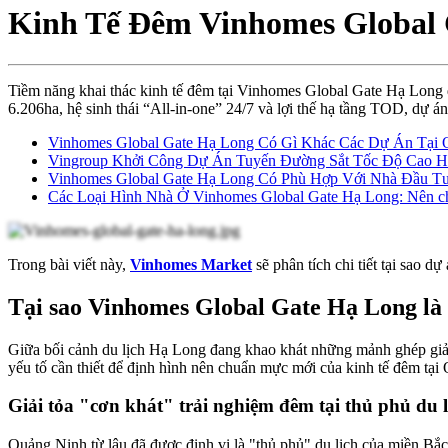
Kinh Tế Đêm Vinhomes Global 
Tiềm năng khai thác kinh tế đêm tại Vinhomes Global Gate Hạ Long đ
6.206ha, hệ sinh thái “All-in-one” 24/7 và lợi thế hạ tầng TOD, dự án
Vinhomes Global Gate Hạ Long Có Gì Khác Các Dự Án Tại 
Vingroup Khởi Công Dự Án Tuyến Đường Sắt Tốc Độ Cao H
Vinhomes Global Gate Hạ Long Có Phù Hợp Với Nhà Đầu T
Các Loại Hình Nhà Ở Vinhomes Global Gate Hạ Long: Nên ch
Trong bài viết này,
Vinhomes Market
sẽ phân tích chi tiết tại sao 
Tại sao Vinhomes
Global
Gate Hạ Long
là
Giữa bối cảnh du lịch Hạ Long đang khao khát những mảnh ghép giải
yếu tố cần thiết để định hình nên chuẩn mực mới của kinh tế đêm tại
Giải tỏa "cơn khát" trải nghiệm đêm tại thủ phủ du 
Quảng Ninh từ lâu đã được định vị là "thủ phủ" du lịch của miền Bắc