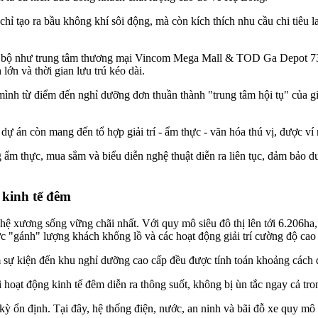
hỉ tạo ra bầu không khí sôi động, mà còn kích thích nhu cầu chi tiêu 
ng bộ như trung tâm thương mại Vincom Mega Mall & TOD Ga Depot 73
ớn và thời gian lưu trú kéo dài.
nh từ điểm đến nghỉ dưỡng đơn thuần thành "trung tâm hội tụ" của gi
dự án còn mang đến tổ hợp giải trí - ẩm thực - văn hóa thú vị, được ví
ẩm thực, mua sắm và biểu diễn nghệ thuật diễn ra liên tục, đảm bảo du
 kinh tế đêm
là hệ xương sống vững chãi nhất. Với quy mô siêu đô thị lên tới 6.20
sức "gánh" lượng khách khổng lồ và các hoạt động giải trí cường độ cao
 sự kiện đến khu nghỉ dưỡng cao cấp đều được tính toán khoảng cách d
hoạt động kinh tế đêm diễn ra thông suốt, không bị ùn tắc ngay cả tr
ỳ ổn định. Tại đây, hệ thống điện, nước, an ninh và bãi đỗ xe quy mô 