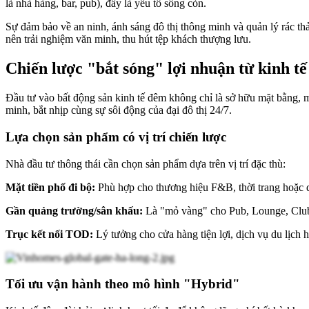
là nhà hàng, bar, pub), đây là yếu tố sống còn.
Sự đảm bảo về an ninh, ánh sáng đô thị thông minh và quản lý rác t
nên trải nghiệm văn minh, thu hút tệp khách thượng lưu.
Chiến lược "bắt sóng" lợi nhuận từ kinh 
Đầu tư vào bất động sản kinh tế đêm không chỉ là sở hữu mặt bằng, 
minh, bắt nhịp cùng sự sôi động của đại đô thị 24/7.
Lựa chọn sản phẩm có vị trí chiến lược
Nhà đầu tư thông thái cần chọn sản phẩm dựa trên vị trí đặc thù:
Mặt tiền phố đi bộ:
Phù hợp cho thương hiệu F&B, thời trang hoặc d
Gần quảng trường/sân khấu:
Là "mỏ vàng" cho Pub, Lounge, Club h
Trục kết nối TOD:
Lý tưởng cho cửa hàng tiện lợi, dịch vụ du lịch 
Tối ưu vận hành theo mô hình "Hybrid"