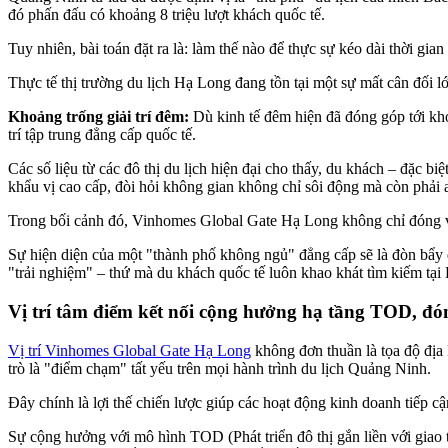
đó phấn đấu có khoảng 8 triệu lượt khách quốc tế.
Tuy nhiên, bài toán đặt ra là: làm thế nào để thực sự kéo dài thời gia
Thực tế thị trường du lịch Hạ Long đang tồn tại một sự mất cân đối lớ
Khoảng trống giải trí đêm:
Dù kinh tế đêm hiện đã đóng góp tới kho
trí tập trung đẳng cấp quốc tế.
Các số liệu từ các đô thị du lịch hiện đại cho thấy, du khách – đặc 
khẩu vị cao cấp, đòi hỏi không gian không chỉ sôi động mà còn phải a
Trong bối cảnh đó, Vinhomes Global Gate Hạ Long không chỉ đóng va
Sự hiện diện của một "thành phố không ngủ" đẳng cấp sẽ là đòn bẩy 
"trải nghiệm" – thứ mà du khách quốc tế luôn khao khát tìm kiếm tại
Vị trí tâm điểm kết nối cộng hưởng hạ tầng TOD, đó
Vị trí Vinhomes Global Gate Hạ Long
không đơn thuần là tọa độ địa 
trò là "điểm chạm" tất yếu trên mọi hành trình du lịch Quảng Ninh.
Đây chính là lợi thế chiến lược giúp các hoạt động kinh doanh tiếp cận
Sự cộng hưởng với mô hình TOD (Phát triển đô thị gắn liền với giao 