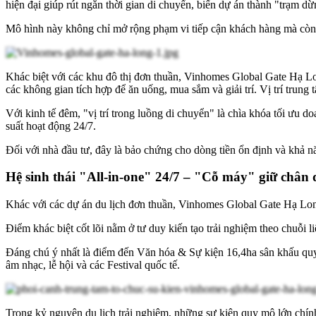
hiện đại giúp rút ngắn thời gian di chuyển, biến dự án thành "trạm d
Mô hình này không chỉ mở rộng phạm vi tiếp cận khách hàng mà còn đ
Khác biệt với các khu đô thị đơn thuần, Vinhomes Global Gate Hạ Lo
các không gian tích hợp để ăn uống, mua sắm và giải trí. Vị trí trun
Với kinh tế đêm, "vị trí trong luồng di chuyển" là chìa khóa tối ưu
suất hoạt động 24/7.
Đối với nhà đầu tư, đây là bảo chứng cho dòng tiền ổn định và khả n
Hệ sinh thái "All-in-one" 24/7 – "Cỗ máy" giữ châ
Khác với các dự án du lịch đơn thuần, Vinhomes Global Gate Hạ Lon
Điểm khác biệt cốt lõi nằm ở tư duy kiến tạo trải nghiệm theo chuỗi
Đáng chú ý nhất là điểm đến Văn hóa & Sự kiện 16,4ha sân khấu quy 
âm nhạc, lễ hội và các Festival quốc tế.
Trong kỷ nguyên du lịch trải nghiệm, những sự kiện quy mô lớn chín