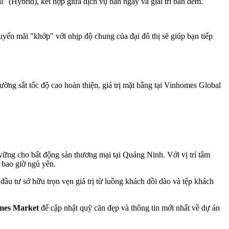
" (Hybrid), kết hợp giữa dịch vụ ban ngày và giải trí ban đêm.
huyến mãi "khớp" với nhịp độ chung của đại đô thị sẽ giúp bạn tiếp
đường sắt tốc độ cao hoàn thiện, giá trị mặt bằng tại Vinhomes Global
vững cho bất động sản thương mại tại Quảng Ninh. Với vị trí tâm
 bao giờ ngủ yên.
u tư sở hữu trọn vẹn giá trị từ luồng khách dồi dào và tệp khách
mes Market
để cập nhật quỹ căn đẹp và thông tin mới nhất về dự án