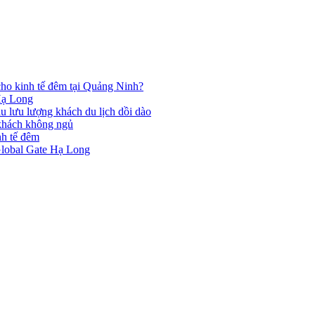
cho kinh tế đêm tại Quảng Ninh?
 Hạ Long
u lưu lượng khách du lịch dồi dào
 khách không ngủ
nh tế đêm
 Global Gate Hạ Long