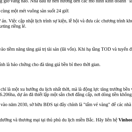
ng giờ vàng nào. Nhà đầu tư nên hướng đến các mô hình kinh doanh "lai
n cùng một mét vuông sàn suốt 24 giờ.
 án. Việc cập nhật lịch trình sự kiện, lễ hội và đưa các chương trình k
ting riêng lẻ.
ào tiềm năng tăng giá trị tài sản (lãi vốn). Khi hạ tầng TOD và tuyến 
 là bảo chứng cho đà tăng giá bền bỉ theo thời gian.
hỉ là một xu hướng du lịch nhất thời, mà là động lực tăng trưởng bền 
6.206ha, dự án đã thiết lập một sân chơi đẳng cấp, nơi dòng tiền không
o năm 2030, sở hữu BĐS tại đây chính là "tấm vé vàng" để các nhà đầ
 dưỡng và thương mại tại thủ phủ du lịch miền Bắc. Hãy liên hệ
Vinho