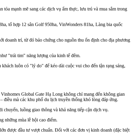
lan tỏa mạnh mẽ sang các dịch vụ ẩm thực, lưu trú và mua sắm trong
ha, tổ hợp 12 sân Golf 950ha, VinWonders 81ha, Làng bia quốc
ới doanh trí, từ đó bảo chứng cho nguồn thu ổn định cho địa phương
 như "trái tim" năng lượng của kinh tế đêm.
 khách luôn có "lý do" để kéo dài cuộc vui cho đến tận rạng sáng,
6ha, Vinhomes Global Gate Hạ Long không chỉ mang đến không gian
 – điều mà các khu phố du lịch truyền thống khó lòng đáp ứng.
i chuyển, luồng giao thông và khả năng tiếp cận dịch vụ.
ong những mùa lễ hội cao điểm.
lớn được đầu tư vượt chuẩn. Đối với các đơn vị kinh doanh (đặc biệt