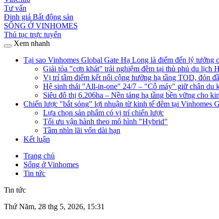
Tư vấn
Định giá Bất động sản
SỐNG Ở VINHOMES
Thủ tục trực tuyến
Xem nhanh
Tại sao Vinhomes Global Gate Hạ Long là điểm đến lý tưởng 
Giải tỏa "cơn khát" trải nghiệm đêm tại thủ phủ du lịch
Vị trí tâm điểm kết nối cộng hưởng hạ tầng TOD, đón đầ
Hệ sinh thái "All-in-one" 24/7 – "Cỗ máy" giữ chân du
Siêu đô thị 6.206ha – Nền tảng hạ tầng bền vững cho ki
Chiến lược "bắt sóng" lợi nhuận từ kinh tế đêm tại Vinhomes
Lựa chọn sản phẩm có vị trí chiến lược
Tối ưu vận hành theo mô hình "Hybrid"
Tầm nhìn lãi vốn dài hạn
Kết luận
Trang chủ
Sống ở Vinhomes
Tin tức
Tin tức
Thứ Năm, 28 thg 5, 2026, 15:31