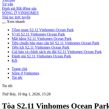
Tư vấn
Định giá Bất động sản
SỐNG Ở VINHOMES
Thủ tục trực tuyến
Xem nhanh
Tổng quan S2.11 Vinhomes Ocean Park
Vị trí S2.11 Vinhomes Ocean Park
Mặt bằng S2.11 Vinhomes Ocean Park
Tiêu chuẩn bàn giao căn hộ S2.11 Vinhomes Ocean Park
Tiện ích S2.11 Vinhomes Ocean Park
Giá bán và chính sách ưu đãi S2.11 Vinhomes Ocean Park
Đánh giá S2.11 Vinhomes Ocean Park
Kết
Trang chủ
Sống ở Vinhomes
Tin tức
Tin tức
Thứ Bảy, 10 thg 1, 2026, 15:28
Tòa S2.11 Vinhomes Ocean Park