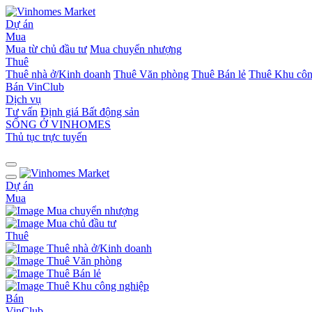
Dự án
Mua
Mua từ chủ đầu tư
Mua chuyển nhượng
Thuê
Thuê nhà ở/Kinh doanh
Thuê Văn phòng
Thuê Bán lẻ
Thuê Khu côn
Bán
VinClub
Dịch vụ
Tư vấn
Định giá Bất động sản
SỐNG Ở VINHOMES
Thủ tục trực tuyến
Dự án
Mua
Mua chuyển nhượng
Mua chủ đầu tư
Thuê
Thuê nhà ở/Kinh doanh
Thuê Văn phòng
Thuê Bán lẻ
Thuê Khu công nghiệp
Bán
VinClub