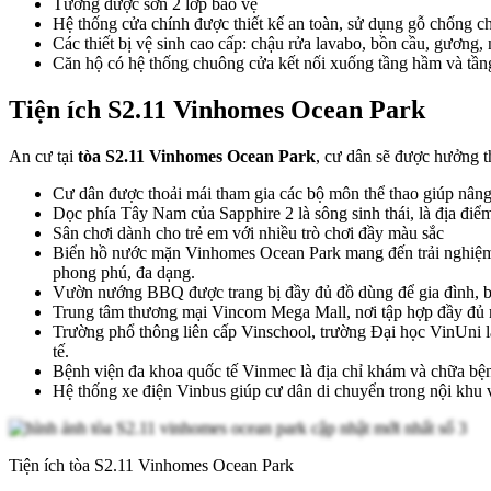
Tường được sơn 2 lớp bảo vệ
Hệ thống cửa chính được thiết kế an toàn, sử dụng gỗ chống ch
Các thiết bị vệ sinh cao cấp: chậu rửa lavabo, bồn cầu, gương
Căn hộ có hệ thống chuông cửa kết nối xuống tầng hầm và tần
Tiện ích S2.11 Vinhomes Ocean Park
An cư tại
tòa S2.11 Vinhomes Ocean Park
, cư dân sẽ được hưởng th
Cư dân được thoải mái tham gia các bộ môn thể thao giúp nâng ca
Dọc phía Tây Nam của Sapphire 2 là sông sinh thái, là địa điể
Sân chơi dành cho trẻ em với nhiều trò chơi đầy màu sắc
Biển hồ nước mặn Vinhomes Ocean Park mang đến trải nghiệm nh
phong phú, đa dạng.
Vườn nướng BBQ được trang bị đầy đủ đồ dùng để gia đình, bạn
Trung tâm thương mại Vincom Mega Mall, nơi tập hợp đầy đủ mọi
Trường phổ thông liên cấp Vinschool, trường Đại học VinUni l
tế.
Bệnh viện đa khoa quốc tế Vinmec là địa chỉ khám và chữa bệnh u
Hệ thống xe điện Vinbus giúp cư dân di chuyển trong nội khu 
Tiện ích tòa S2.11 Vinhomes Ocean Park