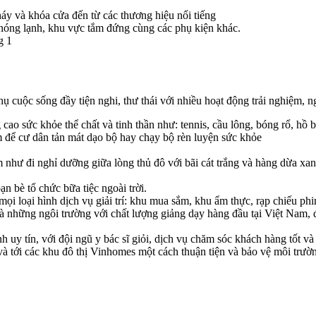
áy và khóa cửa đến từ các thương hiệu nổi tiếng
, nóng lạnh, khu vực tắm đứng cùng các phụ kiện khác.
g 1
ụ cuộc sống đầy tiện nghi, thư thái với nhiều hoạt động trải nghiệm, n
o sức khỏe thể chất và tinh thần như: tennis, cầu lông, bóng rổ, hồ bơi
m để cư dân tản mát dạo bộ hay chạy bộ rèn luyện sức khỏe
ư đi nghỉ dưỡng giữa lòng thủ đô với bãi cát trắng và hàng dừa xanh
 bè tổ chức bữa tiệc ngoài trời.
 loại hình dịch vụ giải trí: khu mua sắm, khu ẩm thực, rạp chiếu phim,
à những ngôi trường với chất lượng giảng dạy hàng đầu tại Việt Nam, 
y tín, với đội ngũ y bác sĩ giỏi, dịch vụ chăm sóc khách hàng tốt và cá
và tới các khu đô thị Vinhomes một cách thuận tiện và bảo vệ môi trườ