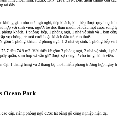
a thành nhiều loại hình: studio, 1PN, 2PN, 3PN. Đặc điểm chung của c
ng tại đây.
các không gian như nơi ngủ nghỉ, tiếp khách, khu bếp được quy hoạch l
 phù hợp với sinh viên, người trẻ độc thân muốn bắt đầu một cuộc sống t
 1 phòng khách, 1 phòng bếp, 1 phòng ngủ, 1 nhà vệ sinh và 1 ban cô
cặp vợ chồng trẻ mới cưới hoặc khách đầu tư, cho thuê.
PN gồm 1 phòng khách, 2 phòng ngủ, 1-2 nhà vệ sinh, 1 phòng bếp và 
từ 73.7 đến 74.9 m2. Với thiết kế gồm 3 phòng ngủ, 2 nhà vệ sinh, 1 p
 quây quần, sum họp và vẫn giữ được sự riêng tư cho từng thành viên.
ện đại, 1 thang hàng và 2 thang bộ thoát hiểm phòng trường hợp nguy 
es Ocean Park
 cao cấp, riêng phòng ngủ được lát bằng gỗ công nghiệp hiện đại