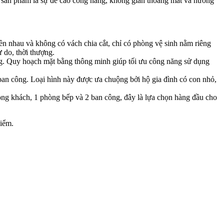
ác sản phẩm là sự đề cao công năng, không gian thoáng mát và hưởng
iền nhau và không có vách chia cắt, chỉ có phòng vệ sinh nằm riêng
ự do, thời thượng.
ng. Quy hoạch mặt bằng thông minh giúp tối ưu công năng sử dụng
ban công. Loại hình này được ưa chuộng bởi hộ gia đình có con nhỏ,
hòng khách, 1 phòng bếp và 2 ban công, đây là lựa chọn hàng đầu cho
hiểm.