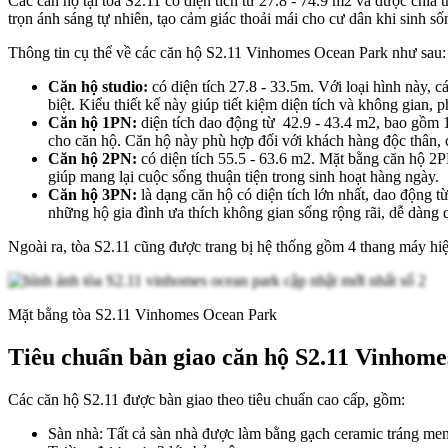
Các căn hộ tại tòa S2.11 có diện tích từ 27.8 - 74.9 m2 và được chi
trọn ánh sáng tự nhiên, tạo cảm giác thoải mái cho cư dân khi sinh số
Thông tin cụ thể về các căn hộ S2.11 Vinhomes Ocean Park như sau:
Căn hộ studio:
có diện tích 27.8 - 33.5m. Với loại hình này, 
biệt. Kiểu thiết kế này giúp tiết kiệm diện tích và không gian,
Căn hộ 1PN:
diện tích dao động từ 42.9 - 43.4 m2, bao gồm
cho căn hộ. Căn hộ này phù hợp đối với khách hàng độc thân, 
Căn hộ 2PN:
có diện tích 55.5 - 63.6 m2. Mặt bằng căn hộ 2
giúp mang lại cuộc sống thuận tiện trong sinh hoạt hàng ngày.
Căn hộ 3PN:
là dạng căn hộ có diện tích lớn nhất, dao động 
những hộ gia đình ưa thích không gian sống rộng rãi, dễ dàng
Ngoài ra, tòa S2.11 cũng được trang bị hệ thống gồm 4 thang máy hi
Mặt bằng tòa S2.11 Vinhomes Ocean Park
Tiêu chuẩn bàn giao căn hộ S2.11 Vinhom
Các căn hộ S2.11 được bàn giao theo tiêu chuẩn cao cấp, gồm:
Sàn nhà: Tất cả sàn nhà được làm bằng gạch ceramic tráng men