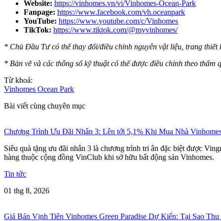
Website:
https://vinhomes.vn/vi/Vinhomes-Ocean-Park
Fanpage:
https://www.facebook.com/vh.oceanpark
YouTube:
https://www.youtube.com/c/Vinhomes
TikTok:
https://www.tiktok.com/@myvinhomes/
* Chủ Đầu Tư có thể thay đổi/điều chỉnh nguyên vật liệu, trang thiế
* Bản vẽ và các thông số kỹ thuật có thể được điều chỉnh theo thẩ
Từ khoá:
Vinhomes Ocean Park
Bài viết cùng chuyên mục
Chương Trình Ưu Đãi Nhân 3: Lên tới 5,1% Khi Mua Nhà Vinhome
Siêu quà tặng ưu đãi nhân 3 là chương trình tri ân đặc biệt được Vi
hàng thuộc cộng đồng VinClub khi sở hữu bất động sản Vinhomes.
Tin tức
01 thg 8, 2026
Giá Bán Vịnh Tiên Vinhomes Green Paradise Dự Kiến: Tại Sao Thu