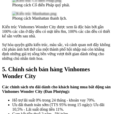
Phong cách Cổ điển Pháp quý phái.
Phong cách Manhattan thanh lịch.
Kiến trúc Vinhomes Wonder City được xem là độc bản bởi gần
100% các căn ở đây đều có mặt tiền 8m, 100% các căn đều có thiết
kế sân vườn sau nhà.
Sự hòa quyện giữa kiến trúc, màu sắc, và cảnh quan nơi đây không
chỉ phản ánh hơi thở của một thành phố hội nhập mà còn khẳng
định những giá trị sống bền vững vượt thời gian dành riêng cho
những chủ nhân tinh hoa.
5. Chính sách bán hàng Vinhomes
Wonder City
Các chính sách ưu đãi dành cho khách hàng mua bất động sản
Vinhomes Wonder City (Đan Phượng):
Hỗ trợ lãi suất 0% trong 24 tháng - khoản vay 70%.
Ưu đãi thanh toán sớm (TTS 95% trong 15 ngày): Ưu đãi
10,5% - Lãi suất dòng tiền 11%.
Cam kết tiền thuê 2 năm - 5%/năm.