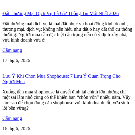
Đất Thương Mại Dịch Vụ Là Gì? Thông Tin Mới Nhất 2026
Đất thương mại dịch vụ là loại đất phục vụ hoạt động kinh doanh,
thương mại, dịch vụ; không nên hiểu như đất ở hay đất thổ cư thông
thường. Người mua cần đặc biệt cẩn trọng nếu có ý định xây nhà,
vừa kinh doanh vừa ở.
Cẩm nang
17 thg 6, 2026
Lưu Ý Khi Chọn Mua Shophouse: 7 Lưu Ý Quan Trọng Cho
Người Mua
Xuống tiền mua shophouse là quyết định tài chính lớn nhưng chỉ
một sai lầm nhỏ cũng có thể khiến bạn “chôn vốn” nhiều năm. Vậy
làm sao để chọn đúng căn shophouse vừa kinh doanh tốt, vừa sinh
lời bền vững?
Cẩm nang
16 thg 6, 2026