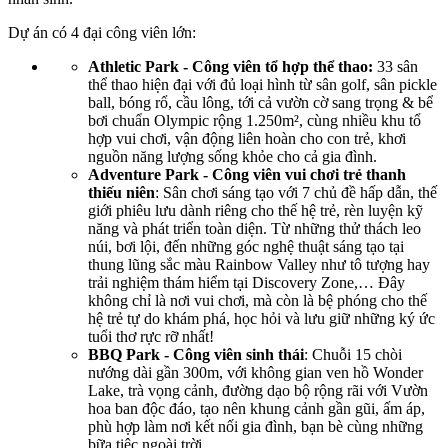
Dự án có 4 đại công viên lớn:
Athletic Park - Công viên tổ hợp thể thao:
33 sân
thể thao hiện đại với đủ loại hình từ sân golf, sân pickle
ball, bóng rổ, cầu lông, tới cả vườn cờ sang trọng & bể
bơi chuẩn Olympic rộng 1.250m², cùng nhiều khu tổ
hợp vui chơi, vận động liên hoàn cho con trẻ, khơi
nguồn năng lượng sống khỏe cho cả gia đình.
Adventure Park - Công viên vui chơi trẻ thanh
thiếu niên
: Sân chơi sáng tạo với 7 chủ đề hấp dẫn, thế
giới phiêu lưu dành riêng cho thế hệ trẻ, rèn luyện kỹ
năng và phát triển toàn diện. Từ những thử thách leo
núi, bơi lội, đến những góc nghệ thuật sáng tạo tại
thung lũng sắc màu Rainbow Valley như tô tượng hay
trải nghiệm thám hiểm tại Discovery Zone,… Đây
không chỉ là nơi vui chơi, mà còn là bệ phóng cho thế
hệ trẻ tự do khám phá, học hỏi và lưu giữ những ký ức
tuổi thơ rực rỡ nhất!
BBQ Park - Công viên sinh thái
: Chuỗi 15 chòi
nướng dài gần 300m, với không gian ven hồ Wonder
Lake, trà vọng cảnh, đường dạo bộ rộng rãi với Vườn
hoa ban độc đáo, tạo nên khung cảnh gần gũi, ấm áp,
phù hợp làm nơi kết nối gia đình, bạn bè cùng những
bữa tiệc ngoài trời.