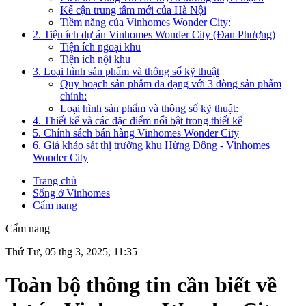
Kế cận trung tâm mới của Hà Nội
Tiềm năng của Vinhomes Wonder City:
2. Tiện ích dự án Vinhomes Wonder City (Đan Phượng)
Tiện ích ngoại khu
Tiện ích nội khu
3. Loại hình sản phẩm và thông số kỹ thuật
Quy hoạch sản phẩm đa dạng với 3 dòng sản phẩm
chính:
Loại hình sản phẩm và thông số kỹ thuật:
4. Thiết kế và các đặc điểm nổi bật trong thiết kế
5. Chính sách bán hàng Vinhomes Wonder City
6. Giá khảo sát thị trường khu Hừng Đông - Vinhomes
Wonder City
Trang chủ
Sống ở Vinhomes
Cẩm nang
Cẩm nang
Thứ Tư, 05 thg 3, 2025, 11:35
Toàn bộ thông tin cần biết về