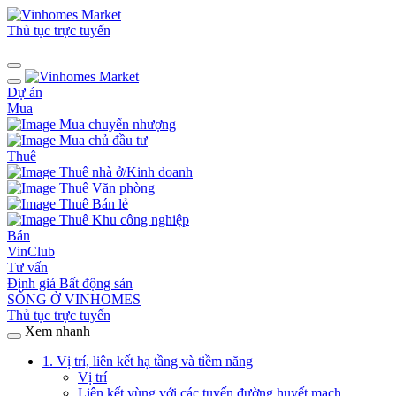
Thủ tục trực tuyến
Dự án
Mua
Mua chuyển nhượng
Mua chủ đầu tư
Thuê
Thuê nhà ở/Kinh doanh
Thuê Văn phòng
Thuê Bán lẻ
Thuê Khu công nghiệp
Bán
VinClub
Tư vấn
Định giá Bất động sản
SỐNG Ở VINHOMES
Thủ tục trực tuyến
Xem nhanh
1. Vị trí, liên kết hạ tầng và tiềm năng
Vị trí
Liên kết vùng với các tuyến đường huyết mạch