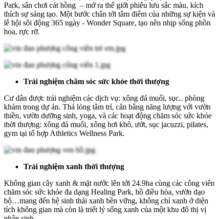
Park, sân chơi cát hồng – mở ra thế giới phiêu lưu sắc màu, kích
thích sự sáng tạo. Một bước chân tới tâm điểm của những sự kiện và
lễ hội sôi động 365 ngày - Wonder Square, tạo nên nhịp sống phồn
hoa, rực rỡ.
Trải nghiệm chăm sóc sức khỏe thời thượng
Cư dân được trải nghiệm các dịch vụ: xông đá muối, sục.. phòng
khám trong dự án. Thả lỏng tâm trí, cân bằng năng lượng với vườn
thiền, vườn dưỡng sinh, yoga, và các hoạt động chăm sóc sức khỏe
thời thượng: xông đá muối, xông hơi khô, ướt, sục jacuzzi, pilates,
gym tại tổ hợp Athletics Wellness Park.
Trải nghiệm xanh thời thượng
Không gian cây xanh & mặt nước lên tới 24.9ha cùng các công viên
chăm sóc sức khỏe đa dạng Healing Park, hồ điều hòa, vườn dạo
bộ…mang đến hệ sinh thái xanh bền vững, không chỉ xanh ở diện
tích không gian mà còn là triết lý sống xanh của một khu đô thị vị
nhân sinh.