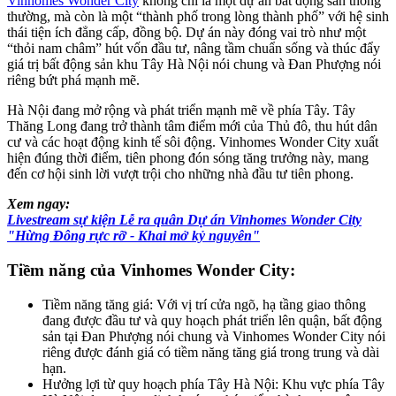
Vinhomes Wonder City
không chỉ là một dự án bất động sản thông
thường, mà còn là một “thành phố trong lòng thành phố” với hệ sinh
thái tiện ích đẳng cấp, đồng bộ. Dự án này đóng vai trò như một
“thỏi nam châm” hút vốn đầu tư, nâng tầm chuẩn sống và thúc đẩy
giá trị bất động sản khu Tây Hà Nội nói chung và Đan Phượng nói
riêng bứt phá mạnh mẽ.
Hà Nội đang mở rộng và phát triển mạnh mẽ về phía Tây. Tây
Thăng Long đang trở thành tâm điểm mới của Thủ đô, thu hút dân
cư và các hoạt động kinh tế sôi động. Vinhomes Wonder City xuất
hiện đúng thời điểm, tiên phong đón sóng tăng trưởng này, mang
đến cơ hội sinh lời vượt trội cho những nhà đầu tư tiên phong.
Xem ngay:
Livestream sự kiện Lễ ra quân Dự án Vinhomes Wonder City
"Hừng Đông rực rỡ - Khai mở kỷ nguyên"
Tiềm năng của Vinhomes Wonder City:
Tiềm năng tăng giá: Với vị trí cửa ngõ, hạ tầng giao thông
đang được đầu tư và quy hoạch phát triển lên quận, bất động
sản tại Đan Phượng nói chung và Vinhomes Wonder City nói
riêng được đánh giá có tiềm năng tăng giá trong trung và dài
hạn.
Hưởng lợi từ quy hoạch phía Tây Hà Nội: Khu vực phía Tây