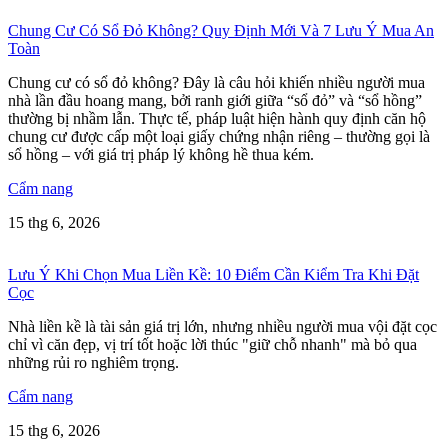
Chung Cư Có Sổ Đỏ Không? Quy Định Mới Và 7 Lưu Ý Mua An
Toàn
Chung cư có sổ đỏ không? Đây là câu hỏi khiến nhiều người mua
nhà lần đầu hoang mang, bởi ranh giới giữa “sổ đỏ” và “sổ hồng”
thường bị nhầm lẫn. Thực tế, pháp luật hiện hành quy định căn hộ
chung cư được cấp một loại giấy chứng nhận riêng – thường gọi là
sổ hồng – với giá trị pháp lý không hề thua kém.
Cẩm nang
15 thg 6, 2026
Lưu Ý Khi Chọn Mua Liền Kề: 10 Điểm Cần Kiểm Tra Khi Đặt
Cọc
Nhà liền kề là tài sản giá trị lớn, nhưng nhiều người mua vội đặt cọc
chỉ vì căn đẹp, vị trí tốt hoặc lời thúc "giữ chỗ nhanh" mà bỏ qua
những rủi ro nghiêm trọng.
Cẩm nang
15 thg 6, 2026