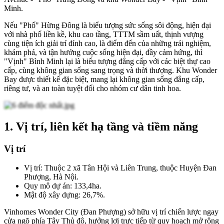
Minh.
Nếu "Phố" Hừng Đông là biểu tượng sức sống sôi động, hiện đại
với nhà phố liền kề, khu cao tầng, TTTM sầm uất, thịnh vượng
cùng tiện ích giải trí đỉnh cao, là điểm đến của những trải nghiệm,
khám phá, và tận hưởng cuộc sống hiện đại, đầy cảm hứng, thì
"Vịnh" Bình Minh lại là biểu tượng đẳng cấp với các biệt thự cao
cấp, cùng không gian sống sang trọng và thời thượng. Khu Wonder
Bay được thiết kế đặc biệt, mang lại không gian sống đẳng cấp,
riêng tư, và an toàn tuyệt đối cho nhóm cư dân tinh hoa.
1. Vị trí, liên kết hạ tầng và tiềm năng
Vị trí
Vị trí: Thuộc 2 xã Tân Hội và Liên Trung, thuộc Huyện Đan
Phượng, Hà Nội.
Quy mô dự án:
133,4ha.
Mật độ xây dựng: 26,7%.
Vinhomes Wonder City (Đan Phượng) sở hữu vị trí chiến lược ngay
cửa ngõ phía Tây Thủ đô, hưởng lợi trực tiếp từ quy hoạch mở rộng