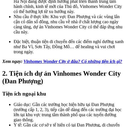
Hà Nội đang được định hướng phát triển thành trung tâm
hành chính, kinh tế mới của Thủ đô, Vinhomes Wonder City
có thể hưởng lợi từ xu hướng này.
Nhu cầu ở thực lớn: Khu vực Đan Phượng và các vùng lân
cận có dân số đông, nhu cầu về nhà ở chất lượng cao ngày
càng tăng, dự án Vinhomes Wonder City có thể đáp ứng nhu
cầu này.
Đặc biệt, thuận tiện di chuyển đến các điểm nghỉ dưỡng xanh
như Ba Vì, Sơn Tây, Đồng Mô… để healing và vui chơi
trong ngày.
Xem ngay:
Vinhomes Wonder City ở đâu? Có những tiện ích gì?
2. Tiện ích dự án Vinhomes Wonder City
(Đan Phượng)
Tiện ích ngoại khu
Giáo dục: Gần các trường học hiện hữu tại Đan Phượng
(trường cấp 1, 2, 3), tiếp cận dễ dàng đến các trường đại học
lớn tại khu vực trung tâm thành phố qua các tuyến đường
giao thông.
Y tế: Gần các cơ sở y tế hiện có tại Đan Phượng, di chuyển