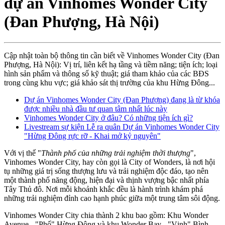
dự án Vinhomes Wonder City
(Đan Phượng, Hà Nội)
Cập nhật toàn bộ thông tin cần biết về Vinhomes Wonder City (Đan
Phượng, Hà Nội): Vị trí, liên kết hạ tầng và tiềm năng; tiện ích; loại
hình sản phẩm và thông số kỹ thuật; giá tham khảo của các BĐS
trong cùng khu vực; giá khảo sát thị trường của khu Hừng Đông...
Dự án Vinhomes Wonder City (Đan Phượng) đang là từ khóa
được nhiều nhà đầu tư quan tâm nhất lúc này
Vinhomes Wonder City ở đâu? Có những tiện ích gì?
Livestream sự kiện Lễ ra quân Dự án Vinhomes Wonder City
"Hừng Đông rực rỡ - Khai mở kỷ nguyên"
Với vị thế "
Thành phố của những trải nghiệm thời thượng
",
Vinhomes Wonder City, hay còn gọi là City of Wonders, là nơi hội
tụ những giá trị sống thượng lưu và trải nghiệm độc đáo, tạo nên
một thành phố năng động, hiện đại và thịnh vượng bậc nhất phía
Tây Thủ đô. Nơi mỗi khoảnh khắc đều là hành trình khám phá
những trải nghiệm đỉnh cao hạnh phúc giữa một trung tâm sôi động.
Vinhomes Wonder City chia thành 2 khu bao gồm: Khu Wonder
Avenue - "Phố" Hừng Đông và khu Wonder Bay - "Vịnh" Bình