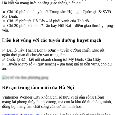
Hà Nội và mạng lưới hạ tầng giao thông hiện đại.
🔹 Chỉ 10 phút di chuyển tới Trung tâm Hội nghị Quốc gia & SVĐ
Mỹ Đình.
🔹 Chỉ 15 phút tới Hồ Tây – lá phổi xanh của Thủ đô.
🔹 Chỉ 20 phút kết nối tới sân bay Nội Bài – điểm giao thương trọng
yếu.
Liên kết vùng với các tuyến đường huyết mạch
✅ Đại lộ Tây Thăng Long (60m) – tuyến đường chiến lược rút
ngắn thời gian di chuyển vào trung tâm.
✅ Quốc lộ 32 – kết nối nhanh chóng tới Mỹ Đình, Cầu Giấy.
✅ Tuyến Metro số 4 (quy hoạch) – gia tăng giá trị bền vững cho dự
án.
Kế cận trung tâm mới của Hà Nội
Vinhomes Wonder City không chỉ sở hữu vị trí gần sông Hồng
mang lại phong thủy thịnh vượng, mà còn là khu đô thị thông minh,
đồng bộ, nâng tầm chất sống của cư dân tinh hoa.