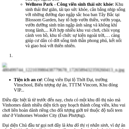
Wellness Park - Công viên sinh thái sức khỏe
: Khu
sinh thái thư giãn, tái tạo sức khỏe, cân bằng nhịp sống
với những đường dạo ngập sắc hoa ban Tây Bắc tại
Blossom Garden, hay tổ hợp vườn thiền, vườn yoga,
vườn dưỡng sinh tràn ngập ánh sáng và không khí
trong lành,... Kết hợp nhiều khu vui chơi, chòi vọng
cảnh ven hồ, khu tổ chức sự kiện ngoài trời,… càng
giúp cư dân có đời sống tinh thần phong phú, kết nối
và giao hoà với thiên nhiên.
Tiện ích an cư
: Công viên Đại lộ Thời Đại, trường
Vinschool, Biểu tượng dự án, TTTM Vincom, Khu đóng
VIP...
Điều đặc biệt là từ trước đến nay, chưa có một khu đô thị nào mà
Vinhomes dành nhiều diện tích quy hoạch thành công viên, khu vui
chơi liên hoàn dành riêng cho đối tượng giới trẻ thuộc độ tuổi teen
như ở Vinhomes Wonder City (Đan Phượng).
Đại diện Chủ đầu tư gọi nơi đây là
khu đô thị vị nhân sinh
, vì dự án