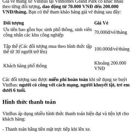
Giá vé tháng xe VinBus tại Vinhomes Grand Park có khác nhau
theo từng đối tượng
, dao động từ 70.000 VNĐ đến 200.000
VNĐ/tháng.
Bạn có thể tham khảo bảng giá vé tháng sau đây:
Đối tượng
Giá Vé
Ưu tiên bao gồm học sinh phổ thông, sinh viên
70.000đ/vé/tháng
công nhân các khu công nghiệp
Tập thể (Các đối tượng mua theo hình thức tập
100.000đ/vé/tháng
thể từ 30 người trở lên)
Khoảng 200.000
Khách hàng phổ thông
VNĐ
Các đối tượng sau được
miễn phí hoàn toàn
khi sử dụng xe buýt
VinBus:
người có công với cách mạng, người khuyết tật, trẻ em
dưới 6 tuổi.
Hình thức thanh toán
VinBus áp dụng nhiều hình thức thanh toán hiện đại và tiện lợi cho
khách hàng:
- Thanh toán bằng tiền mặt trực tiếp khi lên xe.