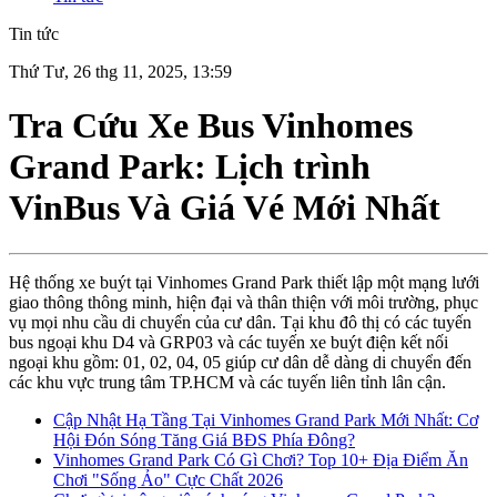
Tin tức
Thứ Tư, 26 thg 11, 2025, 13:59
Tra Cứu Xe Bus Vinhomes
Grand Park: Lịch trình
VinBus Và Giá Vé Mới Nhất
Hệ thống xe buýt tại Vinhomes Grand Park thiết lập một mạng lưới
giao thông thông minh, hiện đại và thân thiện với môi trường, phục
vụ mọi nhu cầu di chuyển của cư dân. Tại khu đô thị có các tuyến
bus ngoại khu D4 và GRP03 và các tuyến xe buýt điện kết nối
ngoại khu gồm: 01, 02, 04, 05 giúp cư dân dễ dàng di chuyển đến
các khu vực trung tâm TP.HCM và các tuyến liên tỉnh lân cận.
Cập Nhật Hạ Tầng Tại Vinhomes Grand Park Mới Nhất: Cơ
Hội Đón Sóng Tăng Giá BĐS Phía Đông?
Vinhomes Grand Park Có Gì Chơi? Top 10+ Địa Điểm Ăn
Chơi "Sống Ảo" Cực Chất 2026