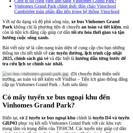
Chơi gì tại công viên ánh sáng Vinhomes Grand Park?
Vinhomes Grand Park chính thức đón chào Vinschool
Cambridge toàn phần đầu tiên trong hệ thống Vinschool
Với sự đa dạng và độ phủ sóng này,
xe bus Vinhomes Grand
Park
không chỉ là phương tiện di chuyển
an toàn và tiết kiệm
, mà
còn là tiện ích đẳng cấp giúp cư dân
tối ưu hóa thời gian và tận
hưởng cuộc sống xanh.
Bài viết này sẽ là cẩm nang toàn diện sẽ cung cấp cho bạn những
thông tin chi tiết nhất về
các tuyến đường, lịch trình cập nhật
2025, chính sách giá vé
và đặc biệt là
hướng dẫn từng bước để
tra cứu lịch xe chính xác nhất.
(Di chuyển thân thiện môi
trường, an toàn và tiết kiệm với VinBus – Tiện ích giao thông đẳng
cấp tại Vinhomes Grand Park - Ảnh sưu tầm)
Có mấy tuyến xe bus ngoại khu đến
Vinhomes Grand Park?
Hiện tại,
có 2 tuyến xe bus ngoại khu
chính là
tuyến D4 và tuyến
GRP03
phục vụ kết nối Vinhomes Grand Park với các khu vực
trung tâm và trọng điểm của TP.HCM. Các tuyến này giúp cư dân