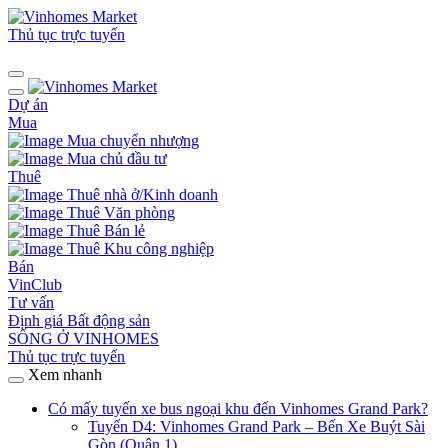
Thủ tục trực tuyến
Dự án
Mua
Mua chuyển nhượng
Mua chủ đầu tư
Thuê
Thuê nhà ở/Kinh doanh
Thuê Văn phòng
Thuê Bán lẻ
Thuê Khu công nghiệp
Bán
VinClub
Tư vấn
Định giá Bất động sản
SỐNG Ở VINHOMES
Thủ tục trực tuyến
Xem nhanh
Có mấy tuyến xe bus ngoại khu đến Vinhomes Grand Park?
Tuyến D4: Vinhomes Grand Park – Bến Xe Buýt Sài
Gòn (Quận 1)