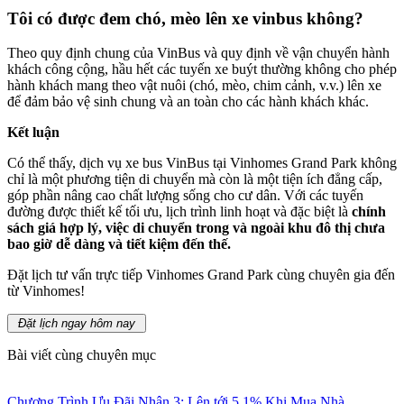
Tôi có được đem chó, mèo lên xe vinbus không?
Theo quy định chung của VinBus và quy định về vận chuyển hành
khách công cộng, hầu hết các tuyến xe buýt thường không cho phép
hành khách mang theo vật nuôi (chó, mèo, chim cảnh, v.v.) lên xe
để đảm bảo vệ sinh chung và an toàn cho các hành khách khác.
Kết luận
Có thể thấy, dịch vụ xe bus VinBus tại Vinhomes Grand Park không
chỉ là một phương tiện di chuyển mà còn là một tiện ích đẳng cấp,
góp phần nâng cao chất lượng sống cho cư dân. Với các tuyến
đường được thiết kế tối ưu, lịch trình linh hoạt và đặc biệt là
chính
sách giá hợp lý, việc di chuyển trong và ngoài khu đô thị chưa
bao giờ dễ dàng và tiết kiệm đến thế.
Đặt lịch tư vấn trực tiếp Vinhomes Grand Park cùng chuyên gia đến
từ Vinhomes!
Đặt lịch ngay hôm nay
Bài viết cùng chuyên mục
Chương Trình Ưu Đãi Nhân 3: Lên tới 5,1% Khi Mua Nhà