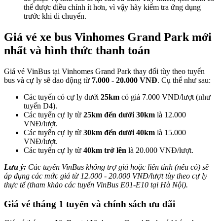
thể được điều chỉnh ít hơn, vì vậy hãy kiểm tra ứng dụng
trước khi di chuyển.
Giá vé xe bus Vinhomes Grand Park mới
nhất và hình thức thanh toán
Giá vé VinBus tại Vinhomes Grand Park thay đổi tùy theo tuyến
bus và cự ly sẽ dao động từ
7.000 - 20.000 VNĐ
. Cụ thể như sau:
Các tuyến có cự ly dưới
25km
có giá 7.000 VNĐ/lượt (như
tuyến D4).
Các tuyến cự ly từ
25km đến dưới 30km
là 12.000
VNĐ/lượt.
Các tuyến cự ly từ
30km đến dưới 40km
là 15.000
VNĐ/lượt.
Các tuyến cự ly từ
40km trở lên
là 20.000 VNĐ/lượt.
Lưu ý:
Các tuyến VinBus không trợ giá hoặc liên tỉnh (nếu có) sẽ
áp dụng các mức giá từ 12.000 - 20.000 VNĐ/lượt tùy theo cự ly
thực tế (tham khảo các tuyến VinBus E01-E10 tại Hà Nội).
Giá vé tháng 1 tuyến và chính sách ưu đãi