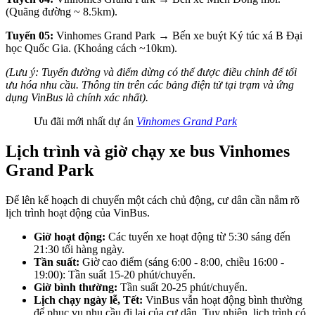
(Quãng đường ~ 8.5km).
Tuyến 05:
Vinhomes Grand Park → Bến xe buýt Ký túc xá B Đại
học Quốc Gia. (Khoảng cách ~10km).
(Lưu ý: Tuyến đường và điểm dừng có thể được điều chỉnh để tối
ưu hóa nhu cầu. Thông tin trên các bảng điện tử tại trạm và ứng
dụng VinBus là chính xác nhất).
Ưu đãi mới nhất dự án
Vinhomes Grand Park
Lịch trình và giờ chạy xe bus Vinhomes
Grand Park
Để lên kế hoạch di chuyển một cách chủ động, cư dân cần nắm rõ
lịch trình hoạt động của VinBus.
Giờ hoạt động:
Các tuyến xe hoạt động từ 5:30 sáng đến
21:30 tối hàng ngày.
Tần suất:
Giờ cao điểm (sáng 6:00 - 8:00, chiều 16:00 -
19:00): Tần suất 15-20 phút/chuyến.
Giờ bình thường:
Tần suất 20-25 phút/chuyến.
Lịch chạy ngày lễ, Tết:
VinBus vẫn hoạt động bình thường
để phục vụ nhu cầu đi lại của cư dân. Tuy nhiên, lịch trình có