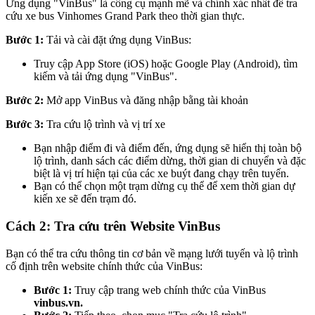
Ứng dụng "VinBus" là công cụ mạnh mẽ và chính xác nhất để tra
cứu xe bus Vinhomes Grand Park theo thời gian thực.
Bước 1:
Tải và cài đặt ứng dụng VinBus:
Truy cập App Store (iOS) hoặc Google Play (Android), tìm
kiếm và tải ứng dụng "VinBus".
Bước 2:
Mở app VinBus và đăng nhập bằng tài khoản
Bước 3:
Tra cứu lộ trình và vị trí xe
Bạn nhập điểm đi và điểm đến, ứng dụng sẽ hiển thị toàn bộ
lộ trình, danh sách các điểm dừng, thời gian di chuyển và đặc
biệt là vị trí hiện tại của các xe buýt đang chạy trên tuyến.
Bạn có thể chọn một trạm dừng cụ thể để xem thời gian dự
kiến xe sẽ đến trạm đó.
Cách 2: Tra cứu trên Website VinBus
Bạn có thể tra cứu thông tin cơ bản về mạng lưới tuyến và lộ trình
cố định trên website chính thức của VinBus:
Bước 1:
Truy cập trang web chính thức của VinBus
vinbus.vn.