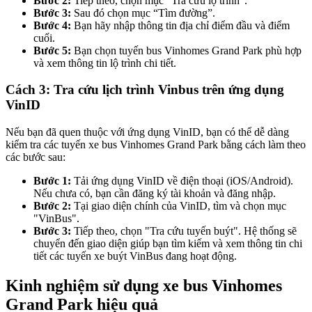
Bước 2:
Tiếp theo, chọn mục "Tra cứu lộ trình".
Bước 3:
Sau đó chọn mục “Tìm đường”.
Bước 4:
Bạn hãy nhập thông tin địa chỉ điểm đầu và điểm
cuối.
Bước 5:
Bạn chọn tuyến bus Vinhomes Grand Park phù hợp
và xem thông tin lộ trình chi tiết.
Cách 3: Tra cứu lịch trình Vinbus trên ứng dụng
VinID
Nếu bạn đã quen thuộc với ứng dụng VinID, bạn có thể dễ dàng
kiểm tra các tuyến xe bus Vinhomes Grand Park bằng cách làm theo
các bước sau:
Bước 1:
Tải ứng dụng VinID về điện thoại (iOS/Android).
Nếu chưa có, bạn cần đăng ký tài khoản và đăng nhập.
Bước 2:
Tại giao diện chính của VinID, tìm và chọn mục
"VinBus".
Bước 3:
Tiếp theo, chọn "Tra cứu tuyến buýt". Hệ thống sẽ
chuyển đến giao diện giúp bạn tìm kiếm và xem thông tin chi
tiết các tuyến xe buýt VinBus đang hoạt động.
Kinh nghiệm sử dụng xe bus Vinhomes
Grand Park hiệu quả