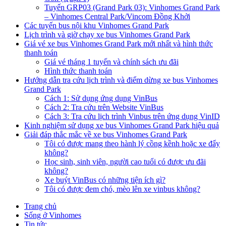
Tuyến GRP03 (Grand Park 03): Vinhomes Grand Park
– Vinhomes Central Park/Vincom Đồng Khởi
Các tuyến bus nội khu Vinhomes Grand Park
Lịch trình và giờ chạy xe bus Vinhomes Grand Park
Giá vé xe bus Vinhomes Grand Park mới nhất và hình thức
thanh toán
Giá vé tháng 1 tuyến và chính sách ưu đãi
Hình thức thanh toán
Hướng dẫn tra cứu lịch trình và điểm dừng xe bus Vinhomes
Grand Park
Cách 1: Sử dụng ứng dụng VinBus
Cách 2: Tra cứu trên Website VinBus
Cách 3: Tra cứu lịch trình Vinbus trên ứng dụng VinID
Kinh nghiệm sử dụng xe bus Vinhomes Grand Park hiệu quả
Giải đáp thắc mắc về xe bus Vinhomes Grand Park
Tôi có được mang theo hành lý cồng kềnh hoặc xe đẩy
không?
Học sinh, sinh viên, người cao tuổi có được ưu đãi
không?
Xe buýt VinBus có những tiện ích gì?
Tôi có được đem chó, mèo lên xe vinbus không?
Trang chủ
Sống ở Vinhomes
Tin tức