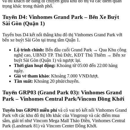
và du khách dễ dàng di chuyển giữa khu đô thị và các điểm quan
trọng khác trong thành phố.
Tuyến D4: Vinhomes Grand Park – Bến Xe Buýt
Sài Gòn (Quận 1)
Tuyến bus D4 kết nối thẳng khu đô thị Vinhomes Grand Park với
bến xe buýt Sài Gòn tại trung tâm Quận 1.
Lộ trình chính:
Bến đầu cuối Grand Park → Qua Khu công
nghệ cao, UBND TP. Thủ Đức, KĐT Thủ Thiêm → Bến xe
buýt Sài Gòn (Quận 1) và ngược lại.
Thời gian hoạt động:
Khoảng từ 05:00 đến 22:00 hàng
ngày.
Giá vé tham khảo
: Khoảng 7.000 VNĐ/lượt.
Tần suất:
Khoảng 20 phút/chuyến.
Tuyến GRP03 (Grand Park 03): Vinhomes Grand
Park – Vinhomes Central Park/Vincom Đồng Khởi
Tuyến bus GRP03 miễn phí
và có vai trò kết nối Vinhomes Grand
Park với các khu đô thị lớn khác của Vingroup và các điểm mua
sắm, giải trí như Vincom Mega Mall Thảo Điền, Vinhomes Central
Park (Landmark 81) và Vincom Center Đồng Khởi.