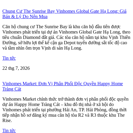
Chung Cư The Sunrise Bay Vinhomes Global Gate Hạ Long: Giá
Bán & Lý Do Nên Mua
Căn hộ chung cư The Sunrise Bay là khu căn hộ đầu tiên được
Vinhomes phát triển tại dự án Vinhomes Global Gate Hạ Long, theo
tiêu chuẩn Diamond đắt giá. Các tòa căn hộ nằm tại khu Vịnh Thiên
Đường, sở hữu lợi thế kế cận ga Depot tuyến đường sắt tốc độ cao
và tầm nhìn ôm trọn Vịnh di sản Hạ Long.
Tin tức
22 thg 7, 2026
Vinhomes Market: Đơn Vị Phân Phối Độc Quyền Happy Home
Tràng Cát
Vinhomes Market chính thức trở thành đơn vị phân phối độc quyền
dự án Happy Home Tràng Cát – khu đô thị nhà ở xã hội do
Vinhomes phát triển tại phường Hải An, TP. Hải Phòng, đồng thời
tiếp nhận hồ sơ đăng ký mua căn hộ tòa R2 và R3 thuộc khu The
Rise.
Tin tức