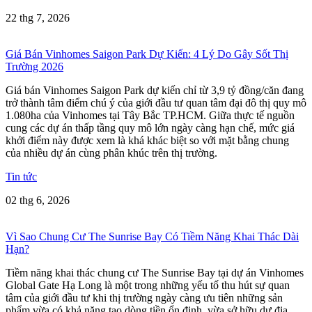
22 thg 7, 2026
Giá Bán Vinhomes Saigon Park Dự Kiến: 4 Lý Do Gây Sốt Thị
Trường 2026
Giá bán Vinhomes Saigon Park dự kiến chỉ từ 3,9 tỷ đồng/căn đang
trở thành tâm điểm chú ý của giới đầu tư quan tâm đại đô thị quy mô
1.080ha của Vinhomes tại Tây Bắc TP.HCM. Giữa thực tế nguồn
cung các dự án thấp tầng quy mô lớn ngày càng hạn chế, mức giá
khởi điểm này được xem là khá khác biệt so với mặt bằng chung
của nhiều dự án cùng phân khúc trên thị trường.
Tin tức
02 thg 6, 2026
Vì Sao Chung Cư The Sunrise Bay Có Tiềm Năng Khai Thác Dài
Hạn?
Tiềm năng khai thác chung cư The Sunrise Bay tại dự án Vinhomes
Global Gate Hạ Long là một trong những yếu tố thu hút sự quan
tâm của giới đầu tư khi thị trường ngày càng ưu tiên những sản
phẩm vừa có khả năng tạo dòng tiền ổn định, vừa sở hữu dư địa