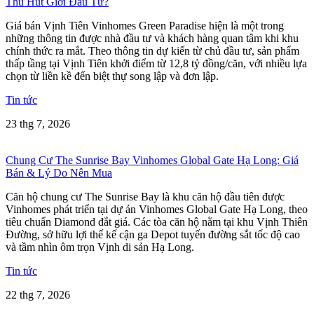
Thu Hút Giới Đầu Tư?
Giá bán Vịnh Tiên Vinhomes Green Paradise hiện là một trong
những thông tin được nhà đầu tư và khách hàng quan tâm khi khu
chính thức ra mắt. Theo thông tin dự kiến từ chủ đầu tư, sản phẩm
thấp tầng tại Vịnh Tiên khởi điểm từ 12,8 tỷ đồng/căn, với nhiều lựa
chọn từ liền kề đến biệt thự song lập và đơn lập.
Tin tức
23 thg 7, 2026
Chung Cư The Sunrise Bay Vinhomes Global Gate Hạ Long: Giá
Bán & Lý Do Nên Mua
Căn hộ chung cư The Sunrise Bay là khu căn hộ đầu tiên được
Vinhomes phát triển tại dự án Vinhomes Global Gate Hạ Long, theo
tiêu chuẩn Diamond đắt giá. Các tòa căn hộ nằm tại khu Vịnh Thiên
Đường, sở hữu lợi thế kế cận ga Depot tuyến đường sắt tốc độ cao
và tầm nhìn ôm trọn Vịnh di sản Hạ Long.
Tin tức
22 thg 7, 2026