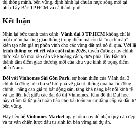
thị thông minh, bền vững, định hình lại chuẩn mực sống mới tại
phía Tây Bắc TP.HCM và cả thành phố.
Kết luận
Nhìn lại bức tranh toàn cảnh,
Vành đai 3 TP.HCM
không chỉ là
một dự án hạ tầng giao thông trọng điểm mà còn là “mạch máu”
kiến tạo nên giá trị phồn vinh cho các vùng đất mà nó đi qua.
Với lộ
trình thông xe rõ rệt vào cuối năm 2026
, tuyến đường này chính
thức xóa bỏ mọi rào cản về khoảng cách, đưa phía Tây Bắc trở
thành tâm điểm giao thương mới của khu vực kinh tế trọng điểm
phía Nam.
Đối với Vinhomes Sài Gòn Park
, sự hoàn thiện của Vành đai 3
chính là động lực cho sự bứt phá về giá trị, thông qua ba tác động
chính - nâng cao giá trị bất động sản, tăng khả năng kết nối kinh tế
và tạo liên kết giữa các đại đô thị Vinhomes. Khu đô thị Đại học
này chính là lời giải hoàn hảo cho bài toán an cư đẳng cấp và đầu tư
bền vững.
Hãy liên hệ
Vinhomes Market
ngay hôm nay để nhận quỹ căn đẹp
và tư vấn chiến lược đầu tư sinh lời bền vững tại dự án.