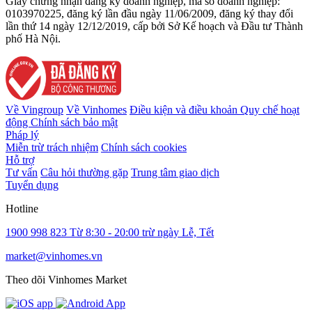
Giấy chứng nhận đăng ký doanh nghiệp, mã số doanh nghiệp:
0103970225, đăng ký lần đầu ngày 11/06/2009, đăng ký thay đổi
lần thứ 14 ngày 12/12/2019, cấp bởi Sở Kế hoạch và Đầu tư Thành
phố Hà Nội.
Về Vingroup
Về Vinhomes
Điều kiện và điều khoản
Quy chế hoạt
động
Chính sách bảo mật
Pháp lý
Miễn trừ trách nhiệm
Chính sách cookies
Hỗ trợ
Tư vấn
Câu hỏi thường gặp
Trung tâm giao dịch
Tuyển dụng
Hotline
1900 998 823
Từ 8:30 - 20:00 trừ ngày Lễ, Tết
market@vinhomes.vn
Theo dõi Vinhomes Market