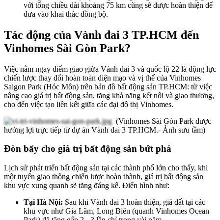
với tổng chiều dài khoảng 75 km cũng sẽ được hoàn thiện để
đưa vào khai thác đồng bộ.
Tác động của Vành đai 3 TP.HCM đến
Vinhomes Sài Gòn Park?
Việc nằm ngay điểm giao giữa Vành đai 3 và quốc lộ 22 là động lực
chiến lược thay đổi hoàn toàn diện mạo và vị thế của Vinhomes
Saigon Park (Hóc Môn) trên bản đồ bất động sản TP.HCM: từ việc
nâng cao giá trị bất động sản, tăng khả năng kết nối và giao thương,
cho đến việc tạo liên kết giữa các đại đô thị Vinhomes.
(Vinhomes Sài Gòn Park được
hưởng lợi trực tiếp từ dự án Vành đai 3 TP.HCM.- Ảnh sưu tầm)
Đòn bẩy cho giá trị bất động sản bứt phá
Lịch sử phát triển bất động sản tại các thành phố lớn cho thấy, khi
một tuyến giao thông chiến lược hoàn thành, giá trị bất động sản
khu vực xung quanh sẽ tăng đáng kể. Điển hình như:
Tại Hà Nội:
Sau khi Vành đai 3 hoàn thiện, giá đất tại các
khu vực như Gia Lâm, Long Biên (quanh Vinhomes Ocean
Park) đã tăng gấp 2 - 3 lần chỉ trong vài năm.