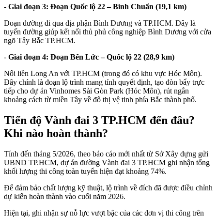
-
Giai đoạn 3: Đoạn Quốc lộ 22 – Bình Chuẩn (19,1 km)
Đoạn đường đi qua địa phận Bình Dương và TP.HCM. Đây là
tuyến đường giúp kết nối thủ phủ công nghiệp Bình Dương với cửa
ngõ Tây Bắc TP.HCM.
-
Giai đoạn 4: Đoạn Bến Lức – Quốc lộ 22 (28,9 km)
Nối liền Long An với TP.HCM (trong đó có khu vực Hóc Môn).
Đây chính là đoạn lộ trình mang tính quyết định, tạo đòn bẩy trực
tiếp cho dự án Vinhomes Sài Gòn Park (Hóc Môn), rút ngắn
khoảng cách từ miền Tây về đô thị vệ tinh phía Bắc thành phố.
Tiến độ Vành đai 3 TP.HCM đến đâu?
Khi nào hoàn thành?
Tính đến tháng 5/2026, theo báo cáo mới nhất từ Sở Xây dựng gửi
UBND TP.HCM, dự án đường Vành đai 3 TP.HCM ghi nhận tổng
khối lượng thi công toàn tuyến hiện đạt khoảng 74%.
Để đảm bảo chất lượng kỹ thuật, lộ trình về đích đã được điều chỉnh
dự kiến hoàn thành vào cuối năm 2026.
Hiện tại, ghi nhận sự nỗ lực vượt bậc của các đơn vị thi công trên