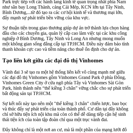
Park trực tiếp với các hành lang kinh tế quan trọng nhất phía Nam
như sân bay Long Thành, cảng Cái Mép, KCN lớn tại Tây Ninh,
Bình Dương,...từ đó tạo ra các cơ hội kinh tế và thương mại lớn,
đẩy mạnh sự phát triển bền vững của khu vực.
Sự thuận tiện trong giao thương giúp dự án trở thành lựa chọn hàng
đầu cho các chuyên gia, quản lý cấp cao làm việc tại các khu công
nghiệp ở Bình Dương, Tây Ninh và Long An nhưng mong muốn
một không gian sống đẳng cấp tại TP.HCM. Điều này đảm bảo tính
thanh khoản cực cao và tiềm năng cho thuê ổn định cho dự án.
Tạo liên kết giữa các đại đô thị Vinhomes
Vành đai 3 sẽ tạo ra một hệ thống liên kết vô cùng mạnh mẽ giữa
các đại đô thị Vinhomes gồm Vinhomes Grand Park ở phía Đông,
Vinhomes Green City ở cửa ngõ phía Tây và Vinhomes Sài Gòn
Park, hình thành nên “thế kiềng 3 chân” vững chắc cho sự phát triển
bất động sản tại TP.HCM.
Sự kết nối này tạo nên một "thế kiềng 3 chân" chiến lược, bao bọc
và thúc đẩy sự phát triển của toàn thành phố. Cư dân tại đây không
chỉ sở hữu tiện ích nội khu mà còn có thể dễ dàng tiếp cận hệ sinh
thái tiện ích của toàn tập đoàn chỉ qua một trục vành đai.
Đây không chỉ là một nơi an cư, mà là một phần của mạng lưới đô