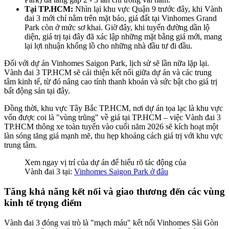
Tại TP.HCM:
Nhìn lại khu vực Quận 9 trước đây, khi Vành
đai 3 mới chỉ nằm trên mặt báo, giá đất tại Vinhomes Grand
Park còn ở mức sơ khai. Giờ đây, khi tuyến đường dần lộ
diện, giá trị tại đây đã xác lập những mặt bằng giá mới, mang
lại lợi nhuận khổng lồ cho những nhà đầu tư đi đầu.
Đối với dự án Vinhomes Saigon Park, lịch sử sẽ lần nữa lặp lại.
Vành đai 3 TP.HCM sẽ cải thiện kết nối giữa dự án và các trung
tâm kinh tế, từ đó nâng cao tính thanh khoản và sức bật cho giá trị
bất động sản tại đây.
Đồng thời, khu vực Tây Bắc TP.HCM, nơi dự án tọa lạc là khu vực
vốn được coi là "vùng trũng" về giá tại TP.HCM – việc Vành đai 3
TP.HCM thông xe toàn tuyến vào cuối năm 2026 sẽ kích hoạt một
làn sóng tăng giá mạnh mẽ, thu hẹp khoảng cách giá trị với khu vực
trung tâm.
Xem ngay vị trí của dự án để hiểu rõ tác động của
Vành đai 3 tại:
Vinhomes Saigon Park ở đâu
Tăng khả năng kết nối và giao thương đến các vùng
kinh tế trọng điểm
Vành đai 3 đóng vai trò là "mạch máu" kết nối Vinhomes Sài Gòn