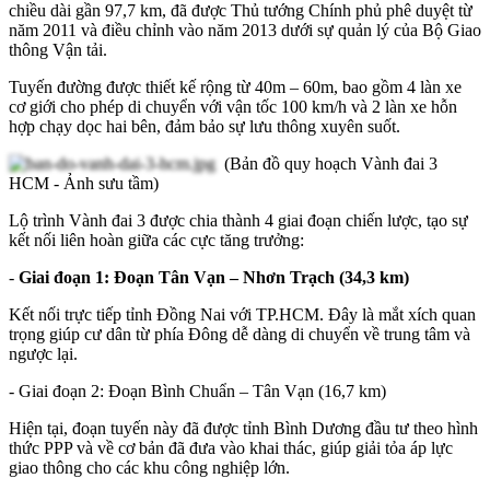
chiều dài gần 97,7 km, đã được Thủ tướng Chính phủ phê duyệt từ
năm 2011 và điều chỉnh vào năm 2013 dưới sự quản lý của Bộ Giao
thông Vận tải.
Tuyến đường được thiết kế rộng từ 40m – 60m, bao gồm 4 làn xe
cơ giới cho phép di chuyển với vận tốc 100 km/h và 2 làn xe hỗn
hợp chạy dọc hai bên, đảm bảo sự lưu thông xuyên suốt.
(Bản đồ quy hoạch Vành đai 3
HCM - Ảnh sưu tầm)
Lộ trình Vành đai 3 được chia thành 4 giai đoạn chiến lược, tạo sự
kết nối liên hoàn giữa các cực tăng trưởng:
-
Giai đoạn 1: Đoạn Tân Vạn – Nhơn Trạch (34,3 km)
Kết nối trực tiếp tỉnh Đồng Nai với TP.HCM. Đây là mắt xích quan
trọng giúp cư dân từ phía Đông dễ dàng di chuyển về trung tâm và
ngược lại.
- Giai đoạn 2: Đoạn Bình Chuẩn – Tân Vạn (16,7 km)
Hiện tại, đoạn tuyến này đã được tỉnh Bình Dương đầu tư theo hình
thức PPP và về cơ bản đã đưa vào khai thác, giúp giải tỏa áp lực
giao thông cho các khu công nghiệp lớn.