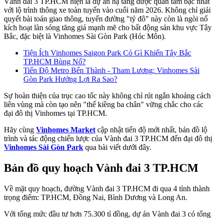
Vành đai 3 TP.HCM hiện là dự án hạ tầng được quan tâm bậc nhất
với lộ trình thông xe toàn tuyến vào cuối năm 2026. Không chỉ giải
quyết bài toán giao thông, tuyến đường "tỷ đô" này còn là ngòi nổ
kích hoạt làn sóng tăng giá mạnh mẽ cho bất động sản khu vực Tây
Bắc, đặc biệt là Vinhomes Sài Gòn Park (Hóc Môn).
Tiện Ích Vinhomes Saigon Park Có Gì Khiến Tây Bắc
TP.HCM Bùng Nổ?
Tiến Độ Metro Bến Thành - Tham Lương: Vinhomes Sài
Gòn Park Hưởng Lợi Ra Sao?
Sự hoàn thiện của trục cao tốc này không chỉ rút ngắn khoảng cách
liên vùng mà còn tạo nên "thế kiềng ba chân" vững chắc cho các
đại đô thị Vinhomes tại TP.HCM.
Hãy cùng
Vinhomes Market
cập nhật tiến độ mới nhất, bản đồ lộ
trình và tác động chiến lược của Vành đai 3 TP.HCM đến đại đô thị
Vinhomes Sài Gòn Park
qua bài viết dưới đây.
Bản đồ quy hoạch Vành đai 3 TP.HCM
Về mặt quy hoạch, đường Vành đai 3 TP.HCM đi qua 4 tỉnh thành
trọng điểm: TP.HCM, Đồng Nai, Bình Dương và Long An.
Với tổng mức đầu tư hơn 75.300 tỉ đồng, dự án Vành đai 3 có tổng