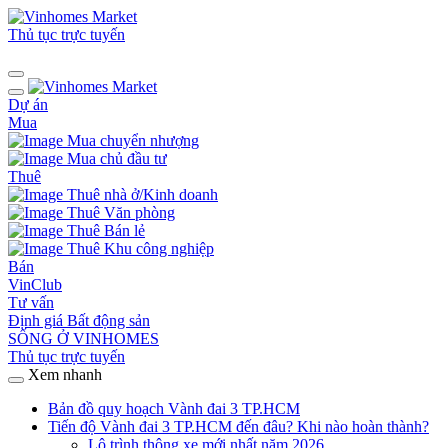
Thủ tục trực tuyến
Dự án
Mua
Mua chuyển nhượng
Mua chủ đầu tư
Thuê
Thuê nhà ở/Kinh doanh
Thuê Văn phòng
Thuê Bán lẻ
Thuê Khu công nghiệp
Bán
VinClub
Tư vấn
Định giá Bất động sản
SỐNG Ở VINHOMES
Thủ tục trực tuyến
Xem nhanh
Bản đồ quy hoạch Vành đai 3 TP.HCM
Tiến độ Vành đai 3 TP.HCM đến đâu? Khi nào hoàn thành?
Lộ trình thông xe mới nhất năm 2026