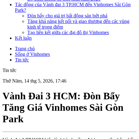
Tác động của Vành đai 3 TP.HCM đến Vinhomes Sài Gòn
Park?
Đòn bẩy cho giá trị bất động sản bứt phá
Tăng khả năng kết nối và giao thương đến các vùng
kinh tế trọng điểm
Tạo liên kết giữa các đại đô thị Vinhomes
Kết luận
Trang chủ
Sống ở Vinhomes
Tin tức
Tin tức
Thứ Năm, 14 thg 5, 2026, 17:46
Vành Đai 3 HCM: Đòn Bẩy
Tăng Giá Vinhomes Sài Gòn
Park