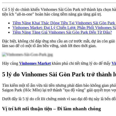
Có 5 lý do chính khiến Vinhomes Sài Gòn Park trở thành lựa chọn hàng 
tiện ích "all-in-one" hoàn hảo cùng tiềm năng gia tăng giá trị.
Tiềm Năng Khai Thác Dòng Tiền Tại Vinhomes Sài Gòn Park
Vinhomes Market: Đại Lý Chiến Lược Phân Phối Vinhomes S
Tiềm Năng Tăng Giá Vinhomes Sài Gòn Park Đến Từ Đâu?
Đặc biệt, không chỉ đáp ứng nhu cầu an cư trước mắt, dự án còn giải 
làm sao để có một tổ ấm bền vững, sinh lời theo thời gian.
Hãy cùng
Vinhomes Market
khám phá chi tiết từng lý do để thấy
Vi
5 lý do Vinhomes Sài Gòn Park trở thành l
Tìm kiếm một tổ ấm vừa túi tiền nhưng phải đảm bảo không gian phát 
Saigon Park (Hóc Môn) lại trở thành "tọa độ vàng" giải quyết trọn vẹ
Dưới đây là 5 lý do cốt lõi chứng minh vì sao đại đô thị này là bến đỗ
Vị trí kết nối thuận tiện – Đi làm nhanh chóng