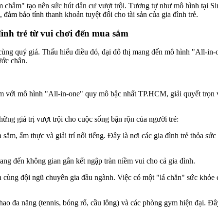
nam châm" tạo nên sức hút dân cư vượt trội. Tương tự như mô hình tại 
 đảm bảo tính thanh khoản tuyệt đối cho tài sản của gia đình trẻ.
 đình trẻ từ vui chơi đến mua sắm
ô cùng quý giá. Thấu hiểu điều đó, đại đô thị mang đến mô hình "All-in-
bước chân.
 với mô hình "All-in-one" quy mô bậc nhất TP.HCM, giải quyết trọn vẹ
hững giá trị vượt trội cho cuộc sống bận rộn của người trẻ:
ắm, ẩm thực và giải trí nổi tiếng. Đây là nơi các gia đình trẻ thỏa 
mang đến không gian gắn kết ngập tràn niềm vui cho cả gia đình.
tân cùng đội ngũ chuyên gia đầu ngành. Việc có một "lá chắn" sức khỏe 
hao đa năng (tennis, bóng rổ, cầu lông) và các phòng gym hiện đại. Đây