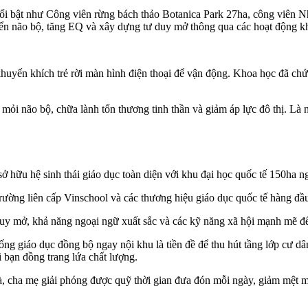
i bật như Công viên rừng bách thảo Botanica Park 27ha, công viên Nh
riển não bộ, tăng EQ và xây dựng tư duy mở thông qua các hoạt động k
huyến khích trẻ rời màn hình điện thoại để vận động. Khoa học đã chứng
 não bộ, chữa lành tổn thương tinh thần và giảm áp lực đô thị. Là nơi
hữu hệ sinh thái giáo dục toàn diện với khu đại học quốc tế 150ha n
rường liên cấp Vinschool và các thương hiệu giáo dục quốc tế hàng đầu 
duy mở, khả năng ngoại ngữ xuất sắc và các kỹ năng xã hội mạnh mẽ để 
hống giáo dục đồng bộ ngay nội khu là tiền đề để thu hút tầng lớp cư dâ
 bạn đồng trang lứa chất lượng.
 cha mẹ giải phóng được quỹ thời gian đưa đón mỗi ngày, giảm mệt mỏi