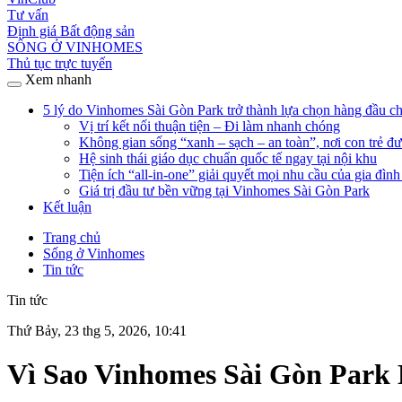
Tư vấn
Định giá Bất động sản
SỐNG Ở VINHOMES
Thủ tục trực tuyến
Xem nhanh
5 lý do Vinhomes Sài Gòn Park trở thành lựa chọn hàng đầu cho
Vị trí kết nối thuận tiện – Đi làm nhanh chóng
Không gian sống “xanh – sạch – an toàn”, nơi con trẻ đ
Hệ sinh thái giáo dục chuẩn quốc tế ngay tại nội khu
Tiện ích “all-in-one” giải quyết mọi nhu cầu của gia đìn
Giá trị đầu tư bền vững tại Vinhomes Sài Gòn Park
Kết luận
Trang chủ
Sống ở Vinhomes
Tin tức
Tin tức
Thứ Bảy, 23 thg 5, 2026, 10:41
Vì Sao Vinhomes Sài Gòn Park