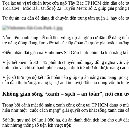
Tọa lạc tại vị trí chiến lược cửa ngõ Tây Bắc TP.HCM đón đầu các t
TP.HCM - Mộc Bài, Quốc lộ 22, Tuyến Metro số 2, giúp giải phóng hoà
Từ dự án, cư dân dễ dàng di chuyển đến trung tâm quận 1, hay các t
Nằm trên hành lang kết nối liên vùng, dự án giúp cư dân dễ dàng ti
trẻ năng động đang làm việc tại các tập đoàn đa quốc gia hoặc thường 
Điểm nhấn đắt giá của Vinhomes Sài Gòn Park chính là khả năng kết 
Việc tiết kiệm từ 30 – 45 phút di chuyển mỗi ngày đồng nghĩa với vi
tinh thần và chỉ số hạnh phúc của gia đình trẻ nhờ đó được nâng cao r
Việc sở hữu tọa độ kết nối hoàn hảo giúp dự án nâng cao năng lực cạnh
dẫn đầu thị trường, mang lại sự an tâm tuyệt đối cho dòng vốn tích lũ
Không gian sống “xanh – sạch – an toàn”, nơi con t
Trong bối cảnh mật độ mảng xanh công cộng tại TP.HCM đang ở mức 
hiện như một "cuộc cách mạng" giải quyết cơn khát sống xanh của các
Sở hữu quy mô kỷ lục 1.080 ha, dự án dành diện tích lớn cho quỹ đất 
nhờ những thông số tiện ích vượt trội: