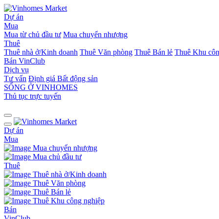
Dự án
Mua
Mua từ chủ đầu tư
Mua chuyển nhượng
Thuê
Thuê nhà ở/Kinh doanh
Thuê Văn phòng
Thuê Bán lẻ
Thuê Khu côn
Bán
VinClub
Dịch vụ
Tư vấn
Định giá Bất động sản
SỐNG Ở VINHOMES
Thủ tục trực tuyến
Dự án
Mua
Mua chuyển nhượng
Mua chủ đầu tư
Thuê
Thuê nhà ở/Kinh doanh
Thuê Văn phòng
Thuê Bán lẻ
Thuê Khu công nghiệp
Bán
VinClub