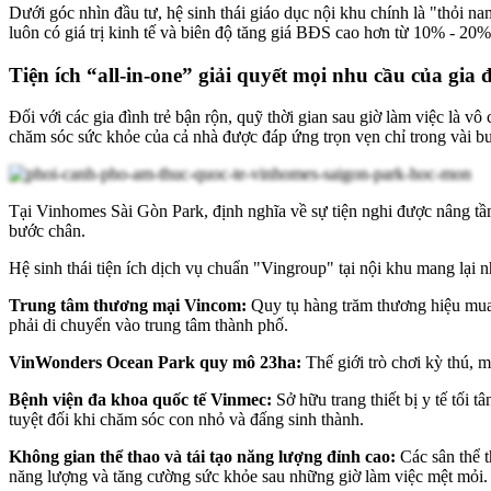
Dưới góc nhìn đầu tư, hệ sinh thái giáo dục nội khu chính là "thỏi 
luôn có giá trị kinh tế và biên độ tăng giá BĐS cao hơn từ 10% - 20%,
Tiện ích “all-in-one” giải quyết mọi nhu cầu của gia
Đối với các gia đình trẻ bận rộn, quỹ thời gian sau giờ làm việc là v
chăm sóc sức khỏe của cả nhà được đáp ứng trọn vẹn chỉ trong vài 
Tại Vinhomes Sài Gòn Park, định nghĩa về sự tiện nghi được nâng tầm
bước chân.
Hệ sinh thái tiện ích dịch vụ chuẩn "Vingroup" tại nội khu mang lại n
Trung tâm thương mại Vincom:
Quy tụ hàng trăm thương hiệu mua s
phải di chuyển vào trung tâm thành phố.
VinWonders Ocean Park quy mô 23ha:
Thế giới trò chơi kỳ thú, 
Bệnh viện đa khoa quốc tế Vinmec:
Sở hữu trang thiết bị y tế tối 
tuyệt đối khi chăm sóc con nhỏ và đấng sinh thành.
Không gian thể thao và tái tạo năng lượng đỉnh cao:
Các sân thể t
năng lượng và tăng cường sức khỏe sau những giờ làm việc mệt mỏi.