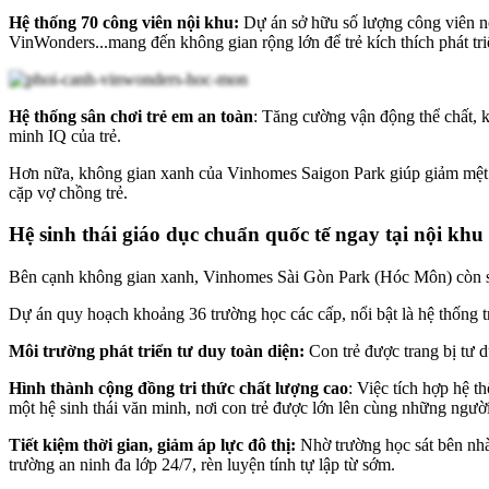
Hệ thống 70 công viên nội khu:
Dự án sở hữu số lượng công viên nổ
VinWonders...mang đến không gian rộng lớn để trẻ kích thích phát t
Hệ thống sân chơi trẻ em an toàn
: Tăng cường vận động thể chất, k
minh IQ của trẻ.
Hơn nữa, không gian xanh của Vinhomes Saigon Park giúp giảm mệt mỏi
cặp vợ chồng trẻ.
Hệ sinh thái giáo dục chuẩn quốc tế ngay tại nội khu
Bên cạnh không gian xanh, Vinhomes Sài Gòn Park (Hóc Môn) còn sở 
Dự án quy hoạch khoảng 36 trường học các cấp, nổi bật là hệ thống t
Môi trường phát triển tư duy toàn diện:
Con trẻ được trang bị tư 
Hình thành cộng đồng tri thức chất lượng cao
: Việc tích hợp hệ t
một hệ sinh thái văn minh, nơi con trẻ được lớn lên cùng những người
Tiết kiệm thời gian, giảm áp lực đô thị:
Nhờ trường học sát bên nhà,
trường an ninh đa lớp 24/7, rèn luyện tính tự lập từ sớm.