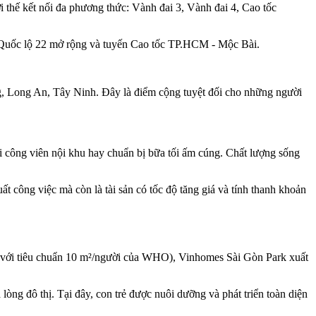
 thế kết nối đa phương thức: Vành đai 3, Vành đai 4, Cao tốc
ến Quốc lộ 22 mở rộng và tuyến Cao tốc TP.HCM - Mộc Bài.
ng, Long An, Tây Ninh. Đây là điểm cộng tuyệt đối cho những người
ới công viên nội khu hay chuẩn bị bữa tối ấm cúng. Chất lượng sống
ất công việc mà còn là tài sản có tốc độ tăng giá và tính thanh khoản
 với tiêu chuẩn 10 m²/người của WHO), Vinhomes Sài Gòn Park xuất
òng đô thị. Tại đây, con trẻ được nuôi dưỡng và phát triển toàn diện