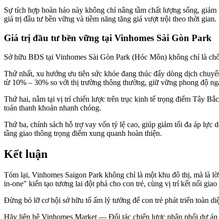
Sự tích hợp hoàn hảo này không chỉ nâng tầm chất lượng sống, giảm m
giá trị đầu tư bền vững và tiềm năng tăng giá vượt trội theo thời gian.
Giá trị đầu tư bền vững tại Vinhomes Sài Gòn Park
Sở hữu BĐS tại Vinhomes Sài Gòn Park (Hóc Môn) không chỉ là chốn a
Thứ nhất, xu hướng ưu tiên sức khỏe đang thúc đẩy dòng dịch chuyển c
từ 10% – 30% so với thị trường thông thường, giữ vững phong độ nga
Thứ hai, nằm tại vị trí chiến lược trên trục kinh tế trọng điểm Tây
toán thanh khoản nhanh chóng.
Thứ ba, chính sách hỗ trợ vay vốn tỷ lệ cao, giúp giảm tối đa áp lực 
tầng giao thông trọng điểm xung quanh hoàn thiện.
Kết luận
Tóm lại, Vinhomes Saigon Park không chỉ là một khu đô thị, mà là lời 
in-one" kiến tạo tương lai đột phá cho con trẻ, cùng vị trí kết nối 
Đừng bỏ lỡ cơ hội sở hữu tổ ấm lý tưởng để con trẻ phát triển toàn diệ
Hãy liên hệ Vinhomes Market — Đối tác chiến lược phân phối dự án 