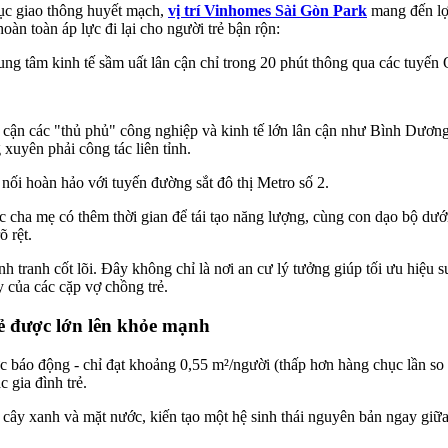
rục giao thông huyết mạch,
vị trí Vinhomes Sài Gòn Park
mang đến lợi
n toàn áp lực đi lại cho người trẻ bận rộn:
rung tâm kinh tế sầm uất lân cận chỉ trong 20 phút thông qua các tuy
ếp cận các "thủ phủ" công nghiệp và kinh tế lớn lân cận như Bình Dươ
xuyên phải công tác liên tỉnh.
nối hoàn hảo với tuyến đường sắt đô thị Metro số 2.
ệc cha mẹ có thêm thời gian để tái tạo năng lượng, cùng con dạo bộ dư
õ rệt.
 tranh cốt lõi. Đây không chỉ là nơi an cư lý tưởng giúp tối ưu hiệu su
y của các cặp vợ chồng trẻ.
rẻ được lớn lên khỏe mạnh
báo động - chỉ đạt khoảng 0,55 m²/người (thấp hơn hàng chục lần so
 gia đình trẻ.
cây xanh và mặt nước, kiến tạo một hệ sinh thái nguyên bản ngay giữa l