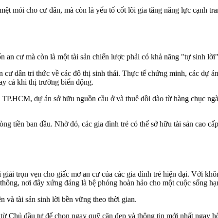
ệt mỏi cho cư dân, mà còn là yếu tố cốt lõi gia tăng năng lực cạnh t
n cư mà còn là một tài sản chiến lược phải có khả năng "tự sinh lời" 
ư dân tri thức về các đô thị sinh thái. Thực tế chứng minh, các dự án
y cả khi thị trường biến động.
 Bắc TP.HCM, dự án sở hữu nguồn cầu ở và thuê dồi dào từ hàng chục ng
dòng tiền ban đầu. Nhờ đó, các gia đình trẻ có thể sở hữu tài sản cao c
giải trọn vẹn cho giấc mơ an cư của các gia đình trẻ hiện đại. Với khôn
giao thông, nơi đây xứng đáng là bệ phóng hoàn hảo cho một cuộc sống 
n và tài sản sinh lời bền vững theo thời gian.
từ Chủ đầu tư để chọn ngay quỹ căn đẹp và thông tin mới nhất ngay 