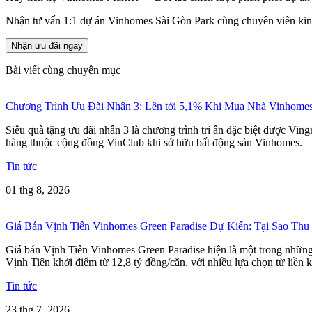
Nhận tư vấn 1:1 dự án Vinhomes Sài Gòn Park cùng chuyên viên ki
Nhận ưu đãi ngay
Bài viết cùng chuyên mục
Chương Trình Ưu Đãi Nhân 3: Lên tới 5,1% Khi Mua Nhà Vinhome
Siêu quà tặng ưu đãi nhân 3 là chương trình tri ân đặc biệt được Vi
hàng thuộc cộng đồng VinClub khi sở hữu bất động sản Vinhomes.
Tin tức
01 thg 8, 2026
Giá Bán Vịnh Tiên Vinhomes Green Paradise Dự Kiến: Tại Sao Thu
Giá bán Vịnh Tiên Vinhomes Green Paradise hiện là một trong những t
Vịnh Tiên khởi điểm từ 12,8 tỷ đồng/căn, với nhiều lựa chọn từ liền k
Tin tức
23 thg 7, 2026