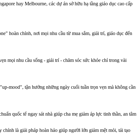
Singapore hay Melbourne, các dự án sở hữu hạ tầng giáo dục cao cấp
one" hoàn chỉnh, nơi mọi nhu cầu từ mua sắm, giải trí, giáo dục đến
n mọi nhu cầu sống - giải trí - chăm sóc sức khỏe chỉ trong vài
sức "up-mood", tận hưởng những ngày cuối tuần trọn vẹn mà không cần
chuẩn quốc tế ngay sát nhà giúp cha mẹ giảm áp lực tinh thần, an tâm
 chính là giải pháp hoàn hảo giúp người lớn giảm mệt mỏi, tái tạo