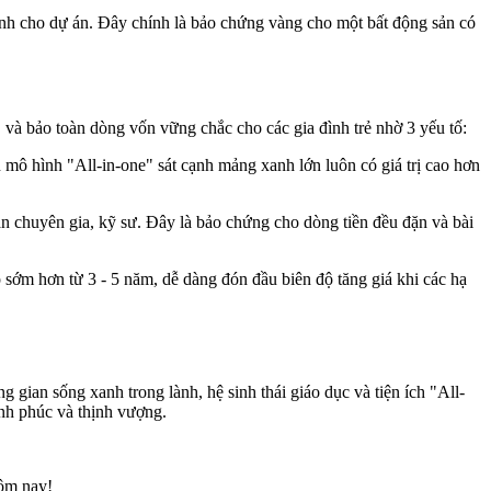
ranh cho dự án. Đây chính là bảo chứng vàng cho một bất động sản có
và bảo toàn dòng vốn vững chắc cho các gia đình trẻ nhờ 3 yếu tố:
 mô hình "All-in-one" sát cạnh mảng xanh lớn luôn có giá trị cao hơn
àn chuyên gia, kỹ sư. Đây là bảo chứng cho dòng tiền đều đặn và bài
ấp sớm hơn từ 3 - 5 năm, dễ dàng đón đầu biên độ tăng giá khi các hạ
g gian sống xanh trong lành, hệ sinh thái giáo dục và tiện ích "All-
hạnh phúc và thịnh vượng.
hôm nay!