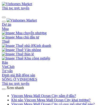
Thủ tục trực tuyến
Dự án
Mua
Mua chuyển nhượng
Mua chủ đầu tư
Thuê
Thuê nhà ở/Kinh doanh
Thuê Văn phòng
Thuê Bán lẻ
Thuê Khu công nghiệp
Bán
VinClub
Tư vấn
Định giá Bất động sản
SỐNG Ở VINHOMES
Thủ tục trực tuyến
Xem nhanh
Vincom Mega Mall Ocean City nằm ở đâu?
Khi nào Vincom Mega Mall Ocean City khai trương?
Vincom Mega Mall Ocean City có quy mô như thế nào?