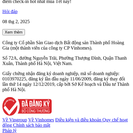
điểm check-in hot nhất mùa Tết này!
Hỏi đáp
08 thg 2, 2025
Xem thêm
Công ty Cổ phần Sàn Giao dịch Bất động sản Thành phố Hoàng
Gia (một thành viên của công ty CP Vinhomes).
Số 72A, đường Nguyễn Trãi, Phường Thượng Đình, Quận Thanh
Xuân, Thành phố Hà Nội, Việt Nam.
Giấy chứng nhận đăng ký doanh nghiệp, mã số doanh nghiệp:
0103970225, đăng ký lần đầu ngày 11/06/2009, đăng ký thay đổi
lần thứ 14 ngày 12/12/2019, cấp bởi Sở Kế hoạch và Đầu tư Thành
phố Hà Nội.
Về Vingroup
Về Vinhomes
Điều kiện và điều khoản
Quy chế hoạt
động
Chính sách bảo mật
Pháp lý