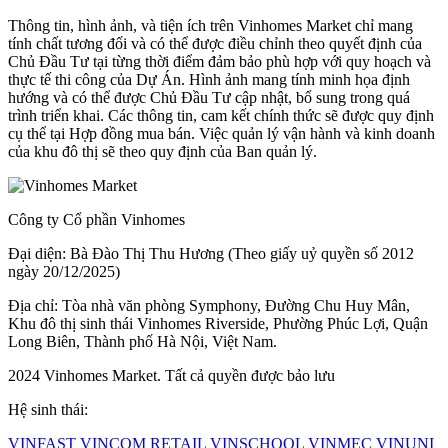
Thông tin, hình ảnh, và tiện ích trên Vinhomes Market chỉ mang
tính chất tương đối và có thể được điều chỉnh theo quyết định của
Chủ Đầu Tư tại từng thời điểm đảm bảo phù hợp với quy hoạch và
thực tế thi công của Dự Án. Hình ảnh mang tính minh họa định
hướng và có thể được Chủ Đầu Tư cập nhật, bổ sung trong quá
trình triển khai. Các thông tin, cam kết chính thức sẽ được quy định
cụ thể tại Hợp đồng mua bán. Việc quản lý vận hành và kinh doanh
của khu đô thị sẽ theo quy định của Ban quản lý.
Công ty Cổ phần Vinhomes
Đại diện: Bà Đào Thị Thu Hương (Theo giấy uỷ quyền số 2012
ngày 20/12/2025)
Địa chỉ: Tòa nhà văn phòng Symphony, Đường Chu Huy Mân,
Khu đô thị sinh thái Vinhomes Riverside, Phường Phúc Lợi, Quận
Long Biên, Thành phố Hà Nội, Việt Nam.
2024 Vinhomes Market. Tất cả quyền được bảo lưu
Hệ sinh thái:
VINFAST
VINCOM RETAIL
VINSCHOOL
VINMEC
VINUNI