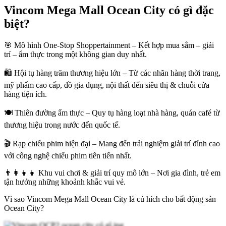
Vincom Mega Mall Ocean City có gì đặc
biệt?
🎯 Mô hình One-Stop Shoppertainment – Kết hợp mua sắm – giải
trí – ẩm thực trong một không gian duy nhất.
🛍 Hội tụ hàng trăm thương hiệu lớn – Từ các nhãn hàng thời trang,
mỹ phẩm cao cấp, đồ gia dụng, nội thất đến siêu thị & chuỗi cửa
hàng tiện ích.
🍽 Thiên đường ẩm thực – Quy tụ hàng loạt nhà hàng, quán café từ
thương hiệu trong nước đến quốc tế.
🎬 Rạp chiếu phim hiện đại – Mang đến trải nghiệm giải trí đỉnh cao
với công nghệ chiếu phim tiên tiến nhất.
👨‍👩‍👧‍👦 Khu vui chơi & giải trí quy mô lớn – Nơi gia đình, trẻ em
tận hưởng những khoảnh khắc vui vẻ.
Vì sao Vincom Mega Mall Ocean City là cú hích cho bất động sản
Ocean City?