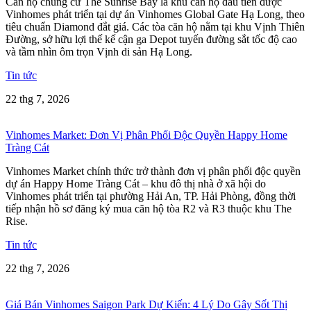
Căn hộ chung cư The Sunrise Bay là khu căn hộ đầu tiên được
Vinhomes phát triển tại dự án Vinhomes Global Gate Hạ Long, theo
tiêu chuẩn Diamond đắt giá. Các tòa căn hộ nằm tại khu Vịnh Thiên
Đường, sở hữu lợi thế kế cận ga Depot tuyến đường sắt tốc độ cao
và tầm nhìn ôm trọn Vịnh di sản Hạ Long.
Tin tức
22 thg 7, 2026
Vinhomes Market: Đơn Vị Phân Phối Độc Quyền Happy Home
Tràng Cát
Vinhomes Market chính thức trở thành đơn vị phân phối độc quyền
dự án Happy Home Tràng Cát – khu đô thị nhà ở xã hội do
Vinhomes phát triển tại phường Hải An, TP. Hải Phòng, đồng thời
tiếp nhận hồ sơ đăng ký mua căn hộ tòa R2 và R3 thuộc khu The
Rise.
Tin tức
22 thg 7, 2026
Giá Bán Vinhomes Saigon Park Dự Kiến: 4 Lý Do Gây Sốt Thị