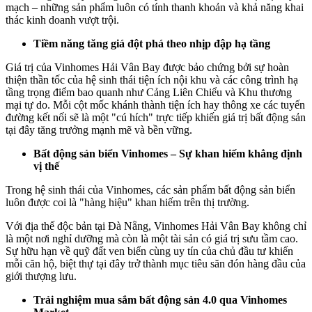
mạch – những sản phẩm luôn có tính thanh khoản và khả năng khai
thác kinh doanh vượt trội.
Tiềm năng tăng giá đột phá theo nhịp đập hạ tầng
Giá trị của Vinhomes Hải Vân Bay được bảo chứng bởi sự hoàn
thiện thần tốc của hệ sinh thái tiện ích nội khu và các công trình hạ
tầng trọng điểm bao quanh như Cảng Liên Chiểu và Khu thương
mại tự do. Mỗi cột mốc khánh thành tiện ích hay thông xe các tuyến
đường kết nối sẽ là một "cú hích" trực tiếp khiến giá trị bất động sản
tại đây tăng trưởng mạnh mẽ và bền vững.
Bất động sản biển Vinhomes – Sự khan hiếm khẳng định
vị thế
Trong hệ sinh thái của Vinhomes, các sản phẩm bất động sản biển
luôn được coi là "hàng hiệu" khan hiếm trên thị trường.
Với địa thế độc bản tại Đà Nẵng, Vinhomes Hải Vân Bay không chỉ
là một nơi nghỉ dưỡng mà còn là một tài sản có giá trị sưu tầm cao.
Sự hữu hạn về quỹ đất ven biển cùng uy tín của chủ đầu tư khiến
mỗi căn hộ, biệt thự tại đây trở thành mục tiêu săn đón hàng đầu của
giới thượng lưu.
Trải nghiệm mua sắm bất động sản 4.0 qua Vinhomes