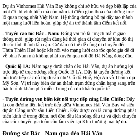
Dự án Vinhomes Hải Vân Bay không chỉ sở hữu vẻ đẹp biệt lập của
một đô thị vịnh biển mà còn nằm tại điểm giao thoa của những trục
lộ quan trọng nhất Việt Nam. Hệ thống đường bộ tại đây tạo thành
một mạng lưới liên hoàn, giúp dự án trở thành tâm điểm kết nối.
-
Tuyến cao tốc Bắc - Nam:
Đóng vai trò là "mạch máu" giao
thông mới, giúp rút ngắn đáng kể thời gian di chuyển từ khu đô thị
đi các tỉnh thành lân cận. Cư dân có thể dễ dàng di chuyển đến
Thừa Thiên Huế hoặc kết nối vào mạng lưới cao tốc quốc gia để đi
về phía Nam mà không phải xuyên qua nội đô Đà Nẵng đông đúc.
-
Quốc lộ 1A:
Nằm ngay dưới chân đèo Hải Vân, dự án hưởng lợi
trực tiếp từ trục xương sống Quốc lộ 1A. Đây là tuyến đường kết
nối trực tiếp các đô thị di sản như Cố đô Huế, Hội An và Thánh địa
Mỹ Sơn. Vị trí này biến dự án thành trạm dừng chân hạng sang trên
hành trình khám phá miền Trung của du khách quốc tế.
-
Tuyến đường ven biển kết nối trực tiếp cảng Liên Chiểu:
Đây
là con đường liên kết trực tiếp giữa Vinhomes Hải Vân Bay và siêu
dự án Cảng nước sâu Liên Chiểu. Đây được coi là cung đường phát
triển kinh tế trọng điểm, nơi đón đầu làn sóng đầu tư và dịch chuyển
của các chuyên gia toàn cầu làm việc tại Khu thương mại tự do.
Đường sắt Bắc - Nam qua đèo Hải Vân