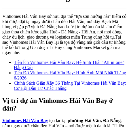
Vinhomes Hải Vân Bay sở hữu địa thế "tựa sơn hướng hải" hiếm có
khi được đặt tại ngay dưới chân đèo Hải Vân, nơi dãy Bạch Mã
hùng vĩ gặp gỡ vịnh Đà Nẵng bao la. Vị trí dự án còn là tâm điểm
giao thoa chiến lược giữa Huế - Đà Nẵng - Hội An, nơi mọi dòng
chảy du lịch, giao thương và logistics miền Trung cùng hội tụ.Tại
sao Vinhomes Hải Vân Bay lại là tọa độ vàng mà giới đầu tư không
thể bỏ lỡ trong Giai đoạn 1? Hãy cùng Vinhomes Market giải mã
ngay nhé.
Tiện Ích Vinhomes Hải Vân Bay: Hệ Sinh Thái "All-in-one"
Đẳng Cấp
Tiến Độ Vinhomes Hải Vân Bay: Hình Ảnh Mới Nhất Tháng
6/2026
Chính Sách Giãn Xây 36 Tháng Tại Vinhomes Hải Vân Bay:
Cơ Hội Đầu Tư Chắc Thắng
Vị trí dự án Vinhomes Hải Vân Bay ở
đâu?
Vinhomes Hải Vân Bay
tọa lạc tại
phường Hải Vân, Đà Nẵng
,
nằm ngay dưới chân đèo Hải Vân – nơi được mệnh danh là "Thiên