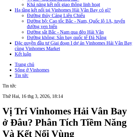
Khả năng kết nối giao thông linh hoạt
Hạ tầng kết nối tại Vinhomes Hải Vân Bay có gì?
Đường thủy Cảng Liên Chiểu
Đường bộ: Cao tốc Bắc - Nam, Quốc lộ 1A, tuyến
đường ven biển
Đường sắt Bắc - Nam qua đèo Hải Vân
Đường không: Sân bay quốc tế Đà Nẵng
Đặc quyền đầu tư Giai đoạn I dự án Vinhomes Hải Vân Bay
cùng Vinhomes Market
Kết luận
Trang chủ
Sống ở Vinhomes
Tin tức
Tin tức
Thứ Hai, 16 thg 3, 2026, 18:14
Vị Trí Vinhomes Hải Vân Bay
ở Đâu? Phân Tích Tiềm Năng
Và Kết Nối Vùng