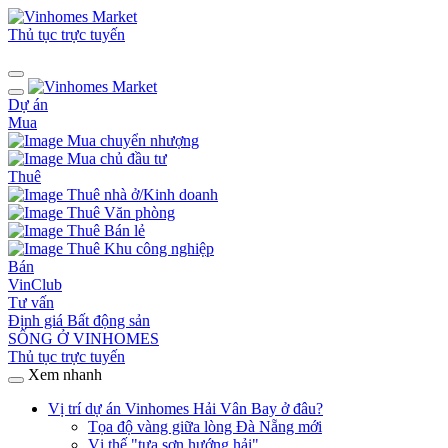
Thủ tục trực tuyến
Dự án
Mua
Mua chuyển nhượng
Mua chủ đầu tư
Thuê
Thuê nhà ở/Kinh doanh
Thuê Văn phòng
Thuê Bán lẻ
Thuê Khu công nghiệp
Bán
VinClub
Tư vấn
Định giá Bất động sản
SỐNG Ở VINHOMES
Thủ tục trực tuyến
Xem nhanh
Vị trí dự án Vinhomes Hải Vân Bay ở đâu?
Tọa độ vàng giữa lòng Đà Nẵng mới
Vị thế "tựa sơn hướng hải"