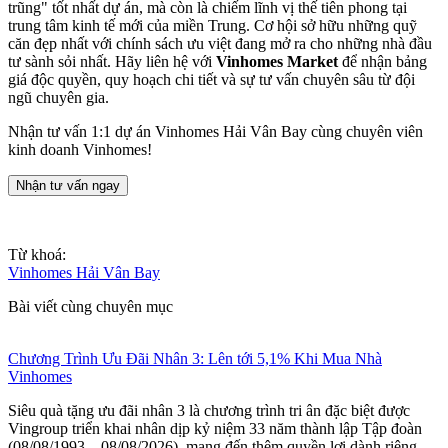
trũng" tốt nhất dự án, mà còn là chiếm lĩnh vị thế tiên phong tại
trung tâm kinh tế mới của miền Trung. Cơ hội sở hữu những quỹ
căn đẹp nhất với chính sách ưu việt đang mở ra cho những nhà đầu
tư sành sỏi nhất. Hãy liên hệ với
Vinhomes Market
để nhận bảng
giá độc quyền, quy hoạch chi tiết và sự tư vấn chuyên sâu từ đội
ngũ chuyên gia.
Nhận tư vấn 1:1 dự án Vinhomes Hải Vân Bay cùng chuyên viên
kinh doanh Vinhomes!
Nhận tư vấn ngay
Từ khoá:
Vinhomes Hải Vân Bay
Bài viết cùng chuyên mục
Chương Trình Ưu Đãi Nhân 3: Lên tới 5,1% Khi Mua Nhà
Vinhomes
Siêu quà tặng ưu đãi nhân 3 là chương trình tri ân đặc biệt được
Vingroup triển khai nhân dịp kỷ niệm 33 năm thành lập Tập đoàn
(08/08/1993 – 08/08/2026), mang đến thêm quyền lợi dành riêng