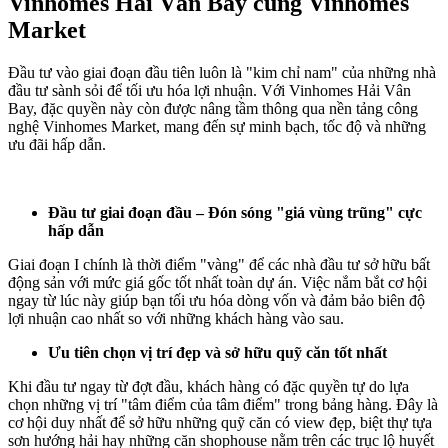
Vinhomes Hải Vân Bay cùng Vinhomes
Market
Đầu tư vào giai đoạn đầu tiên luôn là "kim chỉ nam" của những nhà
đầu tư sành sỏi để tối ưu hóa lợi nhuận. Với Vinhomes Hải Vân
Bay, đặc quyền này còn được nâng tầm thông qua nền tảng công
nghệ Vinhomes Market, mang đến sự minh bạch, tốc độ và những
ưu đãi hấp dẫn.
Đầu tư giai đoạn đầu – Đón sóng "giá vùng trũng" cực
hấp dẫn
Giai đoạn I chính là thời điểm "vàng" để các nhà đầu tư sở hữu bất
động sản với mức giá gốc tốt nhất toàn dự án. Việc nắm bắt cơ hội
ngay từ lúc này giúp bạn tối ưu hóa dòng vốn và đảm bảo biên độ
lợi nhuận cao nhất so với những khách hàng vào sau.
Ưu tiên chọn vị trí đẹp và sở hữu quỹ căn tốt nhất
Khi đầu tư ngay từ đợt đầu, khách hàng có đặc quyền tự do lựa
chọn những vị trí "tâm điểm của tâm điểm" trong bảng hàng. Đây là
cơ hội duy nhất để sở hữu những quỹ căn có view đẹp, biệt thự tựa
sơn hướng hải hay những căn shophouse nằm trên các trục lộ huyết