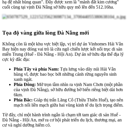
hạ đệ nhất hùng quan". Đây được xem là "mảnh đất kim cương"
cuối cùng tại vịnh Đà Nẵng sở hữu quy mô lên đến 512.16ha.
Tọa độ vàng giữa lòng Đà Nẵng mới
Không còn là một khu vực biệt lập, vị trí dự án Vinhomes Hải Vân
Bay hiện nay đóng vai trò là cửa ngõ chiến lược kết nối trục di sản
miền Trung (Huế - Đà Nẵng - Hội An). Dự án sở hữu địa thế địa lý
cực kỳ đắc địa:
Phía Tây và phía Nam:
Tựa lưng vào dãy núi Hải Vân
hùng vĩ, được bao bọc bởi những cánh rừng nguyên sinh
xanh ngát.
Phía Đông:
Mở trọn tầm nhìn ra vịnh Nam Chơn (một phần
của vịnh Đà Nẵng), sở hữu đường bờ biển riêng biệt dài hơn
6km.
Phía Bắc:
Giáp thị trấn Lăng Cô (Thừa Thiên Huế), tạo nên
mạch nối liền mạch giữa hai vùng kinh tế du lịch trọng điểm.
Từ đây, chỉ một hành trình ngắn là chạm tới tam giác di sản Huế -
Đà Nẵng - Hội An, mở ra cơ hội phát triển du lịch, thương mại, an
cư và nghỉ dưỡng hiếm có.