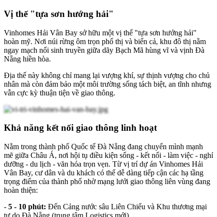
Vị thế "tựa sơn hướng hải"
Vinhomes Hải Vân Bay sở hữu một vị thế "tựa sơn hướng hải"
hoàn mỹ. Nơi núi rừng ôm trọn phố thị và biển cả, khu đô thị nằm
ngay mạch nối sinh truyền giữa dãy Bạch Mã hùng vĩ và vịnh Đà
Nẵng hiền hòa.
Địa thế này không chỉ mang lại vượng khí, sự thịnh vượng cho chủ
nhân mà còn đảm bảo một môi trường sống tách biệt, an tĩnh nhưng
vẫn cực kỳ thuận tiện về giao thông.
Khả năng kết nối giao thông linh hoạt
Nằm trong thành phố Quốc tế Đà Nẵng đang chuyển mình mạnh
mẽ giữa Châu Á, nơi hội tụ điều kiện sống - kết nối - làm việc - nghỉ
dưỡng - du lịch - văn hóa trọn vẹn. Từ vị trí dự án Vinhomes Hải
Vân Bay, cư dân và du khách có thể dễ dàng tiếp cận các hạ tầng
trọng điểm của thành phố nhờ mạng lưới giao thông liên vùng đang
hoàn thiện:
-
5 - 10 phút:
Đến Cảng nước sâu Liên Chiểu và Khu thương mại
tự do Đà Nẵng (trung tâm Logistics mới).