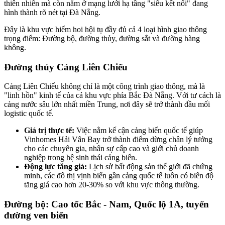
thiên nhiên mà còn nằm ở mạng lưới hạ tầng "siêu kết nối" đang
hình thành rõ nét tại Đà Nẵng.
Đây là khu vực hiếm hoi hội tụ đầy đủ cả 4 loại hình giao thông
trọng điểm: Đường bộ, đường thủy, đường sắt và đường hàng
không.
Đường thủy Cảng Liên Chiểu
Cảng Liên Chiểu không chỉ là một công trình giao thông, mà là
"linh hồn" kinh tế của cả khu vực phía Bắc Đà Nẵng. Với tư cách là
cảng nước sâu lớn nhất miền Trung, nơi đây sẽ trở thành đầu mối
logistic quốc tế.
Giá trị thực tế:
Việc nằm kế cận cảng biển quốc tế giúp
Vinhomes Hải Vân Bay trở thành điểm dừng chân lý tưởng
cho các chuyên gia, nhân sự cấp cao và giới chủ doanh
nghiệp trong hệ sinh thái cảng biển.
Động lực tăng giá:
Lịch sử bất động sản thế giới đã chứng
minh, các đô thị vịnh biển gần cảng quốc tế luôn có biên độ
tăng giá cao hơn 20-30% so với khu vực thông thường.
Đường bộ: Cao tốc Bắc - Nam, Quốc lộ 1A, tuyến
đường ven biển