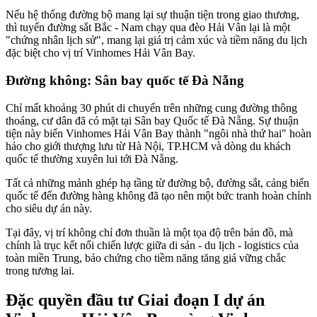
Nếu hệ thống đường bộ mang lại sự thuận tiện trong giao thương,
thì tuyến đường sắt Bắc - Nam chạy qua đèo Hải Vân lại là một
"chứng nhân lịch sử", mang lại giá trị cảm xúc và tiềm năng du lịch
đặc biệt cho vị trí Vinhomes Hải Vân Bay.
Đường không: Sân bay quốc tế Đà Nẵng
Chỉ mất khoảng 30 phút di chuyển trên những cung đường thông
thoáng, cư dân đã có mặt tại Sân bay Quốc tế Đà Nẵng. Sự thuận
tiện này biến Vinhomes Hải Vân Bay thành "ngôi nhà thứ hai" hoàn
hảo cho giới thượng lưu từ Hà Nội, TP.HCM và dòng du khách
quốc tế thường xuyên lui tới Đà Nẵng.
Tất cả những mảnh ghép hạ tầng từ đường bộ, đường sắt, cảng biển
quốc tế đến đường hàng không đã tạo nên một bức tranh hoàn chỉnh
cho siêu dự án này.
Tại đây, vị trí không chỉ đơn thuần là một tọa độ trên bản đồ, mà
chính là trục kết nối chiến lược giữa di sản - du lịch - logistics của
toàn miền Trung, bảo chứng cho tiềm năng tăng giá vững chắc
trong tương lai.
Đặc quyền đầu tư Giai đoạn I dự án