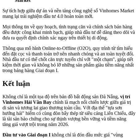
Market
Sự tích hợp giữa dự án và nền tảng công nghệ số Vinhomes Market
mang lại trải nghiệm đầu tư 4.0 hoàn toàn mới.
Mọi thông tin về quy hoạch, tình trạng căn và chính sách bán hàng
đều được công khai minh bạch, giúp nhà đầu tư dễ dàng theo dõi và
đưa ra quyết định chính xác ngay trên thiết bị di động.
Thông qua mô hình Online-to-Offline (O2O), quy trình từ tìm hiểu
đến đặt cọc và thanh toán trở nên nhanh chóng và an toàn tuyệt đối.
Nhà đầu tư có thể chốt căn trực tuyến chỉ với "một chạm", giúp tiết
kiệm thời gian và không bỏ lỡ những sản phẩm giàu tiềm năng nhất
trong bảng hàng Giai đoạn I.
Kết luận
Không chỉ là một tọa độ trên bản đồ bất động sản Đà Nẵng,
vị trí
Vinhomes Hải Vân Bay
chính là mạch nối chiến lược giữa giá trị
di sản và tương lai giao thương toàn cầu. Với địa thế "tựa sơn
hướng hải" hiếm có cùng đòn bẩy thép từ siêu cảng Liên Chiểu, đây
là tài sản bảo chứng cho sự thịnh vượng bền vững và tiềm năng
tăng giá vượt trội trong năm 2026.
Đầu tư vào Giai đoạn I
không chỉ là đón đầu mức giá "vùng