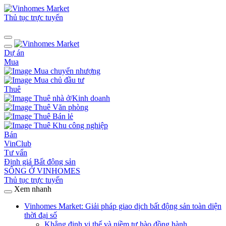
Thủ tục trực tuyến
Dự án
Mua
Mua chuyển nhượng
Mua chủ đầu tư
Thuê
Thuê nhà ở/Kinh doanh
Thuê Văn phòng
Thuê Bán lẻ
Thuê Khu công nghiệp
Bán
VinClub
Tư vấn
Định giá Bất động sản
SỐNG Ở VINHOMES
Thủ tục trực tuyến
Xem nhanh
Vinhomes Market: Giải pháp giao dịch bất động sản toàn diện
thời đại số
Khẳng định vị thế và niềm tự hào đồng hành