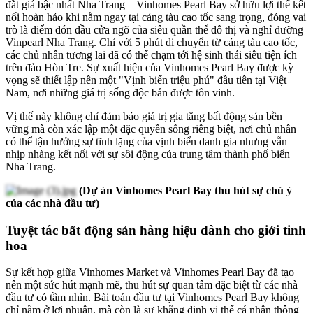
đắt giá bậc nhất Nha Trang – Vinhomes Pearl Bay sở hữu lợi thế kết
nối hoàn hảo khi nằm ngay tại cảng tàu cao tốc sang trọng, đóng vai
trò là điểm đón đầu cửa ngõ của siêu quần thể đô thị và nghỉ dưỡng
Vinpearl Nha Trang. Chỉ với 5 phút di chuyển từ cảng tàu cao tốc,
các chủ nhân tương lai đã có thể chạm tới hệ sinh thái siêu tiện ích
trên đảo Hòn Tre. Sự xuất hiện của Vinhomes Pearl Bay được kỳ
vọng sẽ thiết lập nên một "Vịnh biển triệu phú" đầu tiên tại Việt
Nam, nơi những giá trị sống độc bản được tôn vinh.
Vị thế này không chỉ đảm bảo giá trị gia tăng bất động sản bền
vững mà còn xác lập một đặc quyền sống riêng biệt, nơi chủ nhân
có thể tận hưởng sự tĩnh lặng của vịnh biển danh gia nhưng vẫn
nhịp nhàng kết nối với sự sôi động của trung tâm thành phố biển
Nha Trang.
(Dự án Vinhomes Pearl Bay thu hút sự chú ý
của các nhà đầu tư)
Tuyệt tác bất động sản hàng hiệu dành cho giới tinh
hoa
Sự kết hợp giữa Vinhomes Market và Vinhomes Pearl Bay đã tạo
nên một sức hút mạnh mẽ, thu hút sự quan tâm đặc biệt từ các nhà
đầu tư có tầm nhìn. Bài toán đầu tư tại Vinhomes Pearl Bay không
chỉ nằm ở lợi nhuận, mà còn là sự khẳng định vị thế cá nhân thông