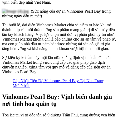
vịnh biển đẹp nhất Việt Nam.
(Sức nóng của dự án Vinhomes Pearl Bay trong
những ngày đầu ra mắt)
Tại buổi lễ, đại diện Vinhomes Market chia sẻ niềm tự hào khi trở
thành nhịp cầu nối đưa những sản phẩm mang giá trị di sản này đến
tận tay khách hàng. Việc lựa chọn một đơn vị phân phối uy tín như
Vinhomes Market không chỉ là bảo chứng cho sự an tâm về pháp lý,
mà còn giúp nhà đầu tư nắm bắt được những tài sản có giá trị gia
tăng bền vững và khả năng thanh khoản vượt trội theo thời gian.
Sự kiện ký kết lần này một lần nữa khẳng định vị thế dẫn đầu của
Vinhomes Market trong việc cung cấp các giải pháp giao dịch
chuyên nghiệp, xứng tầm với quy mô và đẳng cấp của siêu dự án
Vinhomes Pearl Bay.
Cập Nhật Tiến Độ Vinhomes Pearl Bay Tại Nha Trang
Mới Nhất
Vinhomes Pearl Bay: Vịnh biển danh gia
nơi tinh hoa quần tụ
Tọa lạc tại vị trí độc tôn số 9 đường Trần Phú, cung đường ven biển