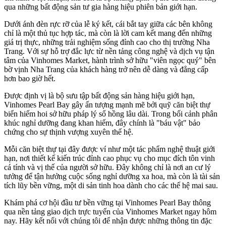
qua những bất động sản tư gia hàng hiệu phiên bản giới hạn.
Dưới ánh đèn rực rỡ của lễ ký kết, cái bắt tay giữa các bên không
chỉ là một thủ tục hợp tác, mà còn là lời cam kết mang đến những
giá trị thực, những trải nghiệm sống đỉnh cao cho thị trường Nha
Trang. Với sự hỗ trợ đắc lực từ nền tảng công nghệ và dịch vụ tận
tâm của Vinhomes Market, hành trình sở hữu "viên ngọc quý" bên
bờ vịnh Nha Trang của khách hàng trở nên dễ dàng và đẳng cấp
hơn bao giờ hết.
Được định vị là bộ sưu tập bất động sản hàng hiệu giới hạn,
Vinhomes Pearl Bay gây ấn tượng mạnh mẽ bởi quỹ căn biệt thự
biển hiếm hoi sở hữu pháp lý sổ hồng lâu dài. Trong bối cảnh phân
khúc nghỉ dưỡng đang khan hiếm, đây chính là "báu vật" bảo
chứng cho sự thịnh vượng xuyên thế hệ.
Mỗi căn biệt thự tại đây được ví như một tác phẩm nghệ thuật giới
hạn, nơi thiết kế kiến trúc đỉnh cao phục vụ cho mục đích tôn vinh
cá tính và vị thế của người sở hữu. Đây không chỉ là nơi an cư lý
tưởng để tận hưởng cuộc sống nghỉ dưỡng xa hoa, mà còn là tài sản
tích lũy bền vững, một di sản tinh hoa dành cho các thế hệ mai sau.
Khám phá cơ hội đầu tư bền vững tại Vinhomes Pearl Bay thông
qua nền tảng giao dịch trực tuyến của Vinhomes Market ngay hôm
nay. Hãy kết nối với chúng tôi để nhận được những thông tin đặc