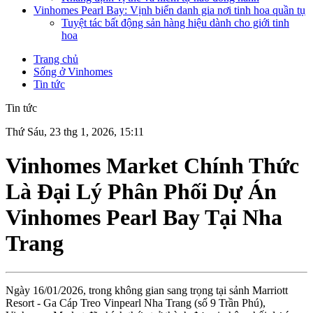
Vinhomes Pearl Bay: Vịnh biển danh gia nơi tinh hoa quần tụ
Tuyệt tác bất động sản hàng hiệu dành cho giới tinh
hoa
Trang chủ
Sống ở Vinhomes
Tin tức
Tin tức
Thứ Sáu, 23 thg 1, 2026, 15:11
Vinhomes Market Chính Thức
Là Đại Lý Phân Phối Dự Án
Vinhomes Pearl Bay Tại Nha
Trang
Ngày 16/01/2026, trong không gian sang trọng tại sảnh Marriott
Resort - Ga Cáp Treo Vinpearl Nha Trang (số 9 Trần Phú),