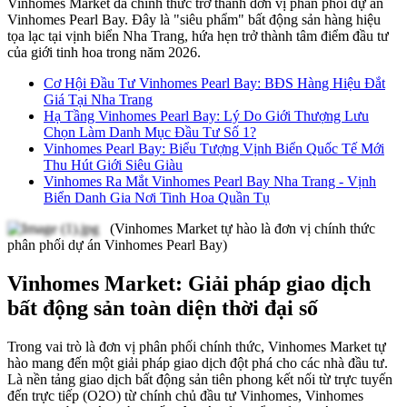
Vinhomes Market đã chính thức trở thành đơn vị phân phối dự án
Vinhomes Pearl Bay. Đây là "siêu phẩm" bất động sản hàng hiệu
tọa lạc tại vịnh biển Nha Trang, hứa hẹn trở thành tâm điểm đầu tư
của giới tinh hoa trong năm 2026.
Cơ Hội Đầu Tư Vinhomes Pearl Bay: BĐS Hàng Hiệu Đắt
Giá Tại Nha Trang
Hạ Tầng Vinhomes Pearl Bay: Lý Do Giới Thượng Lưu
Chọn Làm Danh Mục Đầu Tư Số 1?
Vinhomes Pearl Bay: Biểu Tượng Vịnh Biển Quốc Tế Mới
Thu Hút Giới Siêu Giàu
Vinhomes Ra Mắt Vinhomes Pearl Bay Nha Trang - Vịnh
Biển Danh Gia Nơi Tinh Hoa Quần Tụ
(Vinhomes Market tự hào là đơn vị chính thức
phân phối dự án Vinhomes Pearl Bay)
Vinhomes Market: Giải pháp giao dịch
bất động sản toàn diện thời đại số
Trong vai trò là đơn vị phân phối chính thức, Vinhomes Market tự
hào mang đến một giải pháp giao dịch đột phá cho các nhà đầu tư.
Là nền tảng giao dịch bất động sản tiên phong kết nối từ trực tuyến
đến trực tiếp (O2O) từ chính chủ đầu tư Vinhomes, Vinhomes