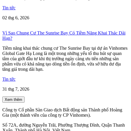
Tin tức
02 thg 6, 2026
Vì Sao Chung Cư The Sunrise Bay Có Tiềm Năng Khai Thác Dài
Hạn?
Tiềm năng khai thác chung cư The Sunrise Bay tại dự án Vinhomes
Global Gate Hạ Long là một trong những yếu tố thu hút sự quan
tâm của giới đầu tư khi thị trường ngày càng ưu tiên những sản
phẩm vừa có khả năng tạo dòng tiền ổn định, vừa sở hữu dư địa
tăng giá trong dài hạn.
Tin tức
31 thg 7, 2026
Xem thêm
Công ty Cổ phần Sàn Giao dịch Bất động sản Thành phố Hoàng
Gia (một thành viên của công ty CP Vinhomes).
Số 72A, đường Nguyễn Trãi, Phường Thượng Đình, Quận Thanh
Xuân, Thành phố Hà Nội, Việt Nam.