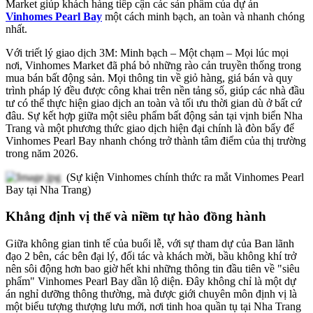
Market giúp khách hàng tiếp cận các sản phẩm của dự án
Vinhomes Pearl Bay
một cách minh bạch, an toàn và nhanh chóng
nhất.
Với triết lý giao dịch 3M: Minh bạch – Một chạm – Mọi lúc mọi
nơi, Vinhomes Market đã phá bỏ những rào cản truyền thống trong
mua bán bất động sản. Mọi thông tin về giỏ hàng, giá bán và quy
trình pháp lý đều được công khai trên nền tảng số, giúp các nhà đầu
tư có thể thực hiện giao dịch an toàn và tối ưu thời gian dù ở bất cứ
đâu. Sự kết hợp giữa một siêu phẩm bất động sản tại vịnh biển Nha
Trang và một phương thức giao dịch hiện đại chính là đòn bẩy để
Vinhomes Pearl Bay nhanh chóng trở thành tâm điểm của thị trường
trong năm 2026.
(Sự kiện Vinhomes chính thức ra mắt Vinhomes Pearl
Bay tại Nha Trang)
Khẳng định vị thế và niềm tự hào đồng hành
Giữa không gian tinh tế của buổi lễ, với sự tham dự của Ban lãnh
đạo 2 bên, các bên đại lý, đối tác và khách mời, bầu không khí trở
nên sôi động hơn bao giờ hết khi những thông tin đầu tiên về "siêu
phẩm" Vinhomes Pearl Bay dần lộ diện. Đây không chỉ là một dự
án nghỉ dưỡng thông thường, mà được giới chuyên môn định vị là
một biểu tượng thượng lưu mới, nơi tinh hoa quần tụ tại Nha Trang