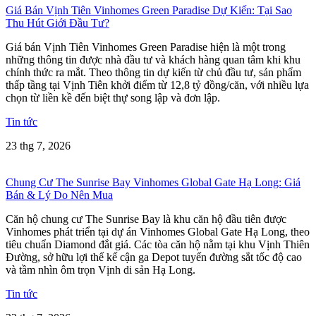
Giá Bán Vịnh Tiên Vinhomes Green Paradise Dự Kiến: Tại Sao
Thu Hút Giới Đầu Tư?
Giá bán Vịnh Tiên Vinhomes Green Paradise hiện là một trong
những thông tin được nhà đầu tư và khách hàng quan tâm khi khu
chính thức ra mắt. Theo thông tin dự kiến từ chủ đầu tư, sản phẩm
thấp tầng tại Vịnh Tiên khởi điểm từ 12,8 tỷ đồng/căn, với nhiều lựa
chọn từ liền kề đến biệt thự song lập và đơn lập.
Tin tức
23 thg 7, 2026
Chung Cư The Sunrise Bay Vinhomes Global Gate Hạ Long: Giá
Bán & Lý Do Nên Mua
Căn hộ chung cư The Sunrise Bay là khu căn hộ đầu tiên được
Vinhomes phát triển tại dự án Vinhomes Global Gate Hạ Long, theo
tiêu chuẩn Diamond đắt giá. Các tòa căn hộ nằm tại khu Vịnh Thiên
Đường, sở hữu lợi thế kế cận ga Depot tuyến đường sắt tốc độ cao
và tầm nhìn ôm trọn Vịnh di sản Hạ Long.
Tin tức