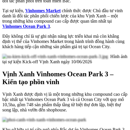
đối tác phân phối trên toàn miền Bắc.
Tại sự kiện,
Vinhomes Market
chính thức được Chủ đầu tư vinh
danh là đối tác phân phối chiến lược của khu Vịnh Xanh – một
trong những khu compound cao cấp được quan tâm nhất tại
Vinhomes Ocean Park 3
.
Đây không chỉ là sự ghi nhận năng lực triển khai mà còn khẳng
định vị thế của Vinhomes Market trong hành trình đồng hành cùng
khách hàng tiếp cận những sản phẩm giá trị tại Ocean City.
Hình ảnh
tại sự kiện Kick-off Vịnh Xanh ngày 10/06/2026
Vịnh Xanh Vinhomes Ocean Park 3 –
Kiến tạo phồn vinh
Vịnh Xanh được định vị là một trong những khu compound cao cấp
bậc nhất tại Vinhomes Ocean Park 3 và cả Ocean City với quy mô
10,5ha, gồm 748 sản phẩm thấp tầng từ biệt thự đơn lập, biệt thự
song lập, nhà vườn đến shophouse.
Khu sở hữu vị trí cửa ngõ phía Bắc dự án Vinhomes Ocean Park 3,