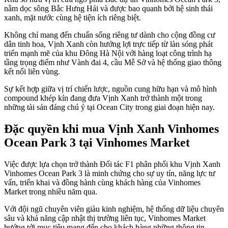
nằm dọc sông Bắc Hưng Hải và được bao quanh bởi hệ sinh thái
xanh, mặt nước cùng hệ tiện ích riêng biệt.
Không chỉ mang đến chuẩn sống riêng tư dành cho cộng đồng cư
dân tinh hoa, Vịnh Xanh còn hưởng lợi trực tiếp từ làn sóng phát
triển mạnh mẽ của khu Đông Hà Nội với hàng loạt công trình hạ
tầng trọng điểm như Vành đai 4, cầu Mễ Sở và hệ thống giao thông
kết nối liên vùng.
Sự kết hợp giữa vị trí chiến lược, nguồn cung hữu hạn và mô hình
compound khép kín đang đưa Vịnh Xanh trở thành một trong
những tài sản đáng chú ý tại Ocean City trong giai đoạn hiện nay.
Đặc quyền khi mua Vịnh Xanh Vinhomes
Ocean Park 3 tại Vinhomes Market
Việc được lựa chọn trở thành Đối tác F1 phân phối khu Vịnh Xanh
Vinhomes Ocean Park 3 là minh chứng cho sự uy tín, năng lực tư
vấn, triển khai và đồng hành cùng khách hàng của Vinhomes
Market trong nhiều năm qua.
Với đội ngũ chuyên viên giàu kinh nghiệm, hệ thống dữ liệu chuyên
sâu và khả năng cập nhật thị trường liên tục, Vinhomes Market
hướng tới mục tiêu mang đến cho khách hàng những thông tin