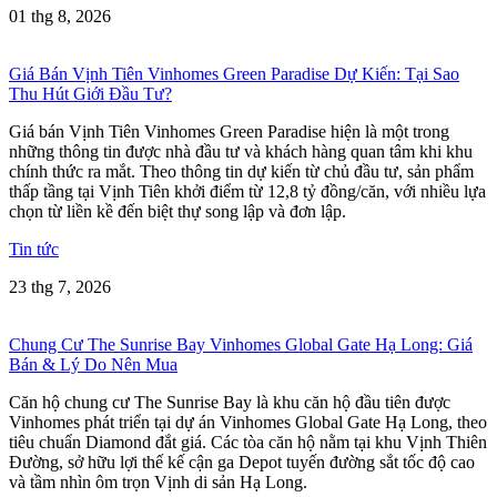
01 thg 8, 2026
Giá Bán Vịnh Tiên Vinhomes Green Paradise Dự Kiến: Tại Sao
Thu Hút Giới Đầu Tư?
Giá bán Vịnh Tiên Vinhomes Green Paradise hiện là một trong
những thông tin được nhà đầu tư và khách hàng quan tâm khi khu
chính thức ra mắt. Theo thông tin dự kiến từ chủ đầu tư, sản phẩm
thấp tầng tại Vịnh Tiên khởi điểm từ 12,8 tỷ đồng/căn, với nhiều lựa
chọn từ liền kề đến biệt thự song lập và đơn lập.
Tin tức
23 thg 7, 2026
Chung Cư The Sunrise Bay Vinhomes Global Gate Hạ Long: Giá
Bán & Lý Do Nên Mua
Căn hộ chung cư The Sunrise Bay là khu căn hộ đầu tiên được
Vinhomes phát triển tại dự án Vinhomes Global Gate Hạ Long, theo
tiêu chuẩn Diamond đắt giá. Các tòa căn hộ nằm tại khu Vịnh Thiên
Đường, sở hữu lợi thế kế cận ga Depot tuyến đường sắt tốc độ cao
và tầm nhìn ôm trọn Vịnh di sản Hạ Long.