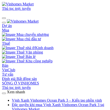
Thủ tục trực tuyến
Dự án
Mua
Mua chuyển nhượng
Mua chủ đầu tư
Thuê
Thuê nhà ở/Kinh doanh
Thuê Văn phòng
Thuê Bán lẻ
Thuê Khu công nghiệp
Bán
VinClub
Tư vấn
Định giá Bất động sản
SỐNG Ở VINHOMES
Thủ tục trực tuyến
Xem nhanh
Vịnh Xanh Vinhomes Ocean Park 3 – Kiến tạo phồn vinh
Đặc quyền khi mua Vịnh Xanh Vinhomes Ocean Park 3 tại
Vinhomes Market