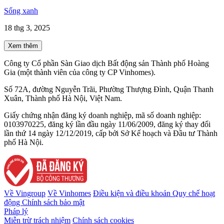
Sống xanh
18 thg 3, 2025
Xem thêm
Công ty Cổ phần Sàn Giao dịch Bất động sản Thành phố Hoàng
Gia (một thành viên của công ty CP Vinhomes).
Số 72A, đường Nguyễn Trãi, Phường Thượng Đình, Quận Thanh
Xuân, Thành phố Hà Nội, Việt Nam.
Giấy chứng nhận đăng ký doanh nghiệp, mã số doanh nghiệp:
0103970225, đăng ký lần đầu ngày 11/06/2009, đăng ký thay đổi
lần thứ 14 ngày 12/12/2019, cấp bởi Sở Kế hoạch và Đầu tư Thành
phố Hà Nội.
Về Vingroup
Về Vinhomes
Điều kiện và điều khoản
Quy chế hoạt
động
Chính sách bảo mật
Pháp lý
Miễn trừ trách nhiệm
Chính sách cookies