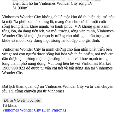
Diện tích hồ tại Vinhomes Wonder City rộng tới
51.000m²
Vinhomes Wonder City không chỉ là một khu đô thị hiện đại mà còn
là một "lá phổi xanh" khổng lồ, mang đến cho cư dân một cuộc
sống trong lành, khỏe mạnh, và hạnh phúc. Với không gian xanh
rộng lớn, đa dạng tiện ích, và môi trường sống văn minh, Vinhomes
Wonder City là một lựa chọn lý tưởng cho những ai trân trọng sức
khỏe và muốn xây dựng một tương lai tốt đẹp cho gia đình.
Vinhomes Wonder City là minh chứng cho tầm nhìn phát triển bền
vững: nơi con người được sống hài hòa với thiên nhiên, nơi mỗi cư
dân được tận hưởng một cuộc sống bình an và khỏe mạnh trong
lòng thành phố năng động.
Vui lòng liên hệ với Vinhomes Market
1900 998 823 để được tư vấn chi tiết về bất động sản tại Vinhomes
Wonder City.
Đặt lịch tham quan dự án Vinhomes Wonder City và tư vấn chuyên
sâu 1:1 cùng chuyên gia từ Vinhomes!
Đặt lịch tư vấn trực tiếp
Từ khoá:
Vinhomes Wonder City (Đan Phượng)