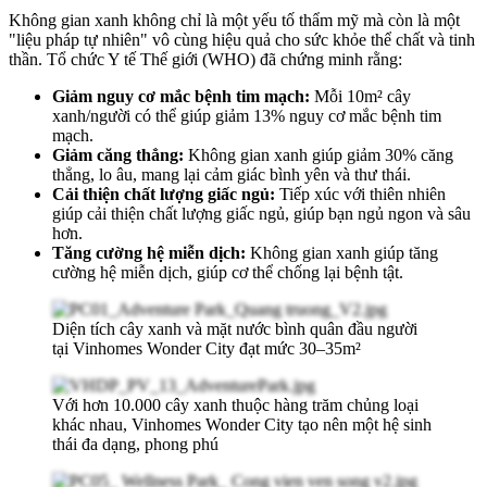
Không gian xanh không chỉ là một yếu tố thẩm mỹ mà còn là một
"liệu pháp tự nhiên" vô cùng hiệu quả cho sức khỏe thể chất và tinh
thần. Tổ chức Y tế Thế giới (WHO) đã chứng minh rằng:
Giảm nguy cơ mắc bệnh tim mạch:
Mỗi 10m² cây
xanh/người có thể giúp giảm 13% nguy cơ mắc bệnh tim
mạch.
Giảm căng thẳng:
Không gian xanh giúp giảm 30% căng
thẳng, lo âu, mang lại cảm giác bình yên và thư thái.
Cải thiện chất lượng giấc ngủ:
Tiếp xúc với thiên nhiên
giúp cải thiện chất lượng giấc ngủ, giúp bạn ngủ ngon và sâu
hơn.
Tăng cường hệ miễn dịch:
Không gian xanh giúp tăng
cường hệ miễn dịch, giúp cơ thể chống lại bệnh tật.
Diện tích cây xanh và mặt nước bình quân đầu người
tại Vinhomes Wonder City đạt mức 30–35m²
Với hơn 10.000 cây xanh thuộc hàng trăm chủng loại
khác nhau, Vinhomes Wonder City tạo nên một hệ sinh
thái đa dạng, phong phú