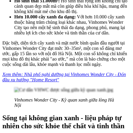
Hồ sinh thái 51.000m²:
Hồ sinh thái rộng lớn không chỉ tạo
cảnh quan đẹp mắt mà còn giúp điều hòa khí hậu, mang đến
không khí mát mẻ cho khu đô thị.
Hơn 10.000 cây xanh đa dạng:
Với hơn 10.000 cây xanh
thuộc hàng trăm chủng loại khác nhau, Vinhomes Wonder
City tạo nên một hệ sinh thái đa dạng, phong phú, mang lại
nhiều lợi ích cho sức khỏe và tinh thần của cư dân.
Đặc biệt, diện tích cây xanh và mặt nước bình quân đầu người tại
Vinhomes Wonder City đạt mức 30–35m², một con số đáng mơ
ước, gấp 15 lần so với nội đô Hà Nội. Một con số không chỉ khiến
mọi khu đô thị khác phải "ao ước," mà còn là bảo chứng cho một
cuộc sống dài lâu, khỏe mạnh và thanh lọc mỗi ngày.
Xem thêm:
Nhà phố nghỉ dưỡng tại Vinhomes Wonder City - Đón
đầu xu hướng "Home Resort"
Vinhomes Wonder City - Kỳ quan xanh giữa lòng Hà
Nội
Sống tại không gian xanh - liệu pháp tự
nhiên cho sức khỏe thể chất và tinh thần