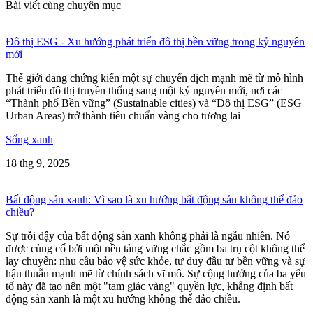
Bài viết cùng chuyên mục
Đô thị ESG - Xu hướng phát triển đô thị bền vững trong kỷ nguyên
mới
Thế giới đang chứng kiến một sự chuyển dịch mạnh mẽ từ mô hình
phát triển đô thị truyền thống sang một kỷ nguyên mới, nơi các
“Thành phố Bền vững” (Sustainable cities) và “Đô thị ESG” (ESG
Urban Areas) trở thành tiêu chuẩn vàng cho tương lai
Sống xanh
18 thg 9, 2025
Bất động sản xanh: Vì sao là xu hướng bất động sản không thể đảo
chiều?
Sự trỗi dậy của bất động sản xanh không phải là ngẫu nhiên. Nó
được củng cố bởi một nền tảng vững chắc gồm ba trụ cột không thể
lay chuyển: nhu cầu bảo vệ sức khỏe, tư duy đầu tư bền vững và sự
hậu thuẫn mạnh mẽ từ chính sách vĩ mô. Sự cộng hưởng của ba yếu
tố này đã tạo nên một "tam giác vàng" quyền lực, khẳng định bất
động sản xanh là một xu hướng không thể đảo chiều.