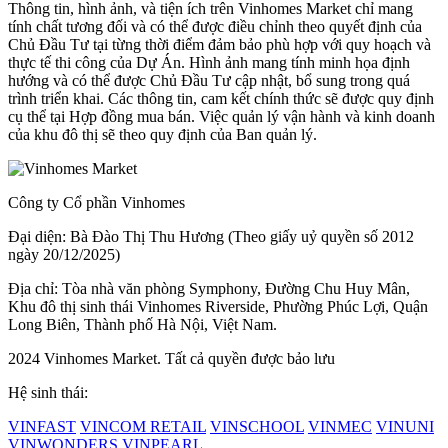
Thông tin, hình ảnh, và tiện ích trên Vinhomes Market chỉ mang
tính chất tương đối và có thể được điều chỉnh theo quyết định của
Chủ Đầu Tư tại từng thời điểm đảm bảo phù hợp với quy hoạch và
thực tế thi công của Dự Án. Hình ảnh mang tính minh họa định
hướng và có thể được Chủ Đầu Tư cập nhật, bổ sung trong quá
trình triển khai. Các thông tin, cam kết chính thức sẽ được quy định
cụ thể tại Hợp đồng mua bán. Việc quản lý vận hành và kinh doanh
của khu đô thị sẽ theo quy định của Ban quản lý.
Công ty Cổ phần Vinhomes
Đại diện: Bà Đào Thị Thu Hương (Theo giấy uỷ quyền số 2012
ngày 20/12/2025)
Địa chỉ: Tòa nhà văn phòng Symphony, Đường Chu Huy Mân,
Khu đô thị sinh thái Vinhomes Riverside, Phường Phúc Lợi, Quận
Long Biên, Thành phố Hà Nội, Việt Nam.
2024 Vinhomes Market. Tất cả quyền được bảo lưu
Hệ sinh thái:
VINFAST
VINCOM RETAIL
VINSCHOOL
VINMEC
VINUNI
VINWONDERS
VINPEARL