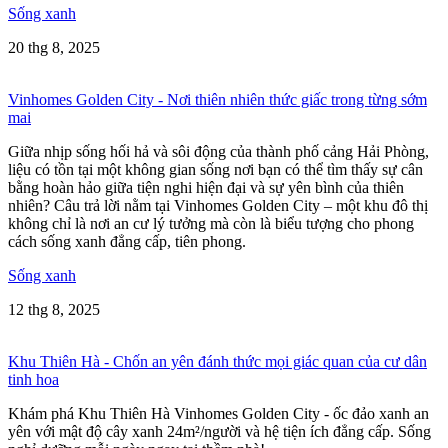
Sống xanh
20 thg 8, 2025
Vinhomes Golden City - Nơi thiên nhiên thức giấc trong từng sớm
mai
Giữa nhịp sống hối hả và sôi động của thành phố cảng Hải Phòng,
liệu có tồn tại một không gian sống nơi bạn có thể tìm thấy sự cân
bằng hoàn hảo giữa tiện nghi hiện đại và sự yên bình của thiên
nhiên? Câu trả lời nằm tại Vinhomes Golden City – một khu đô thị
không chỉ là nơi an cư lý tưởng mà còn là biểu tượng cho phong
cách sống xanh đẳng cấp, tiên phong.
Sống xanh
12 thg 8, 2025
Khu Thiên Hà - Chốn an yên đánh thức mọi giác quan của cư dân
tinh hoa
Khám phá Khu Thiên Hà Vinhomes Golden City - ốc đảo xanh an
yên với mật độ cây xanh 24m²/người và hệ tiện ích đẳng cấp. Sống