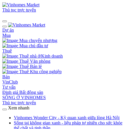
Thủ tục trực tuyến
Dự án
Mua
Mua chuyển nhượng
Mua chủ đầu tư
Thuê
Thuê nhà ở/Kinh doanh
Thuê Văn phòng
Thuê Bán lẻ
Thuê Khu công nghiệp
Bán
VinClub
Tư vấn
Định giá Bất động sản
SỐNG Ở VINHOMES
Thủ tục trực tuyến
Xem nhanh
Vinhomes Wonder City - Kỳ quan xanh giữa lòng Hà Nội
Sống tại không gian xanh - liệu pháp tự nhiên cho sức khỏe
thể chất và tinh thần