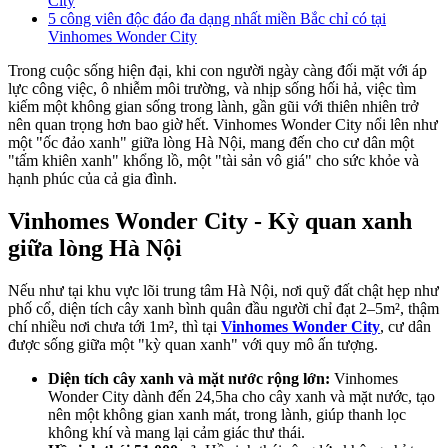
City
5 công viên độc đáo đa dạng nhất miền Bắc chỉ có tại
Vinhomes Wonder City
Trong cuộc sống hiện đại, khi con người ngày càng đối mặt với áp
lực công việc, ô nhiễm môi trường, và nhịp sống hối hả, việc tìm
kiếm một không gian sống trong lành, gần gũi với thiên nhiên trở
nên quan trọng hơn bao giờ hết. Vinhomes Wonder City nổi lên như
một "ốc đảo xanh" giữa lòng Hà Nội, mang đến cho cư dân một
"tấm khiên xanh" khổng lồ, một "tài sản vô giá" cho sức khỏe và
hạnh phúc của cả gia đình.
Vinhomes Wonder City - Kỳ quan xanh
giữa lòng Hà Nội
Nếu như tại khu vực lõi trung tâm Hà Nội, nơi quỹ đất chật hẹp như
phố cổ, diện tích cây xanh bình quân đầu người chỉ đạt 2–5m², thậm
chí nhiều nơi chưa tới 1m², thì tại
Vinhomes Wonder City
, cư dân
được sống giữa một "kỳ quan xanh" với quy mô ấn tượng.
Diện tích cây xanh và mặt nước rộng lớn:
Vinhomes
Wonder City dành đến 24,5ha cho cây xanh và mặt nước, tạo
nên một không gian xanh mát, trong lành, giúp thanh lọc
không khí và mang lại cảm giác thư thái.