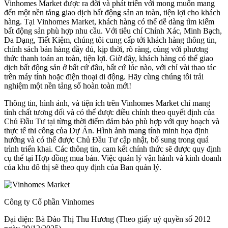
Vinhomes Market được ra đời và phát triển với mong muốn mang
đến một nền tảng giao dịch bất động sản an toàn, tiện lợi cho khách
hàng. Tại Vinhomes Market, khách hàng có thể dễ dàng tìm kiếm
bất động sản phù hợp nhu cầu. Với tiêu chí Chính Xác, Minh Bạch,
Đa Dạng, Tiết Kiệm, chúng tôi cung cấp tới khách hàng thông tin,
chính sách bán hàng đầy đủ, kịp thời, rõ ràng, cùng với phương
thức thanh toán an toàn, tiện lợi. Giờ đây, khách hàng có thể giao
dịch bất động sản ở bất cứ đâu, bất cứ lúc nào, với chỉ vài thao tác
trên máy tính hoặc điện thoại di động. Hãy cùng chúng tôi trải
nghiệm một nền tảng số hoàn toàn mới!
Thông tin, hình ảnh, và tiện ích trên Vinhomes Market chỉ mang
tính chất tương đối và có thể được điều chỉnh theo quyết định của
Chủ Đầu Tư tại từng thời điểm đảm bảo phù hợp với quy hoạch và
thực tế thi công của Dự Án. Hình ảnh mang tính minh họa định
hướng và có thể được Chủ Đầu Tư cập nhật, bổ sung trong quá
trình triển khai. Các thông tin, cam kết chính thức sẽ được quy định
cụ thể tại Hợp đồng mua bán. Việc quản lý vận hành và kinh doanh
của khu đô thị sẽ theo quy định của Ban quản lý.
Công ty Cổ phần Vinhomes
Đại diện: Bà Đào Thị Thu Hương (Theo giấy uỷ quyền số 2012