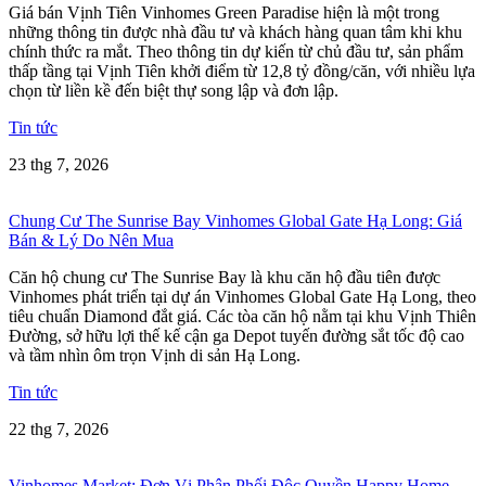
Giá bán Vịnh Tiên Vinhomes Green Paradise hiện là một trong
những thông tin được nhà đầu tư và khách hàng quan tâm khi khu
chính thức ra mắt. Theo thông tin dự kiến từ chủ đầu tư, sản phẩm
thấp tầng tại Vịnh Tiên khởi điểm từ 12,8 tỷ đồng/căn, với nhiều lựa
chọn từ liền kề đến biệt thự song lập và đơn lập.
Tin tức
23 thg 7, 2026
Chung Cư The Sunrise Bay Vinhomes Global Gate Hạ Long: Giá
Bán & Lý Do Nên Mua
Căn hộ chung cư The Sunrise Bay là khu căn hộ đầu tiên được
Vinhomes phát triển tại dự án Vinhomes Global Gate Hạ Long, theo
tiêu chuẩn Diamond đắt giá. Các tòa căn hộ nằm tại khu Vịnh Thiên
Đường, sở hữu lợi thế kế cận ga Depot tuyến đường sắt tốc độ cao
và tầm nhìn ôm trọn Vịnh di sản Hạ Long.
Tin tức
22 thg 7, 2026
Vinhomes Market: Đơn Vị Phân Phối Độc Quyền Happy Home