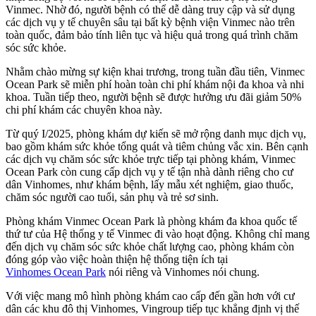
Vinmec. Nhờ đó, người bệnh có thể dễ dàng truy cập và sử dụng
các dịch vụ y tế chuyên sâu tại bất kỳ bệnh viện Vinmec nào trên
toàn quốc, đảm bảo tính liên tục và hiệu quả trong quá trình chăm
sóc sức khỏe.
Nhằm chào mừng sự kiện khai trương, trong tuần đầu tiên, Vinmec
Ocean Park sẽ miễn phí hoàn toàn chi phí khám nội đa khoa và nhi
khoa. Tuần tiếp theo, người bệnh sẽ được hưởng ưu đãi giảm 50%
chi phí khám các chuyên khoa này.
Từ quý I/2025, phòng khám dự kiến sẽ mở rộng danh mục dịch vụ,
bao gồm khám sức khỏe tổng quát và tiêm chủng vắc xin. Bên cạnh
các dịch vụ chăm sóc sức khỏe trực tiếp tại phòng khám, Vinmec
Ocean Park còn cung cấp dịch vụ y tế tận nhà dành riêng cho cư
dân Vinhomes, như khám bệnh, lấy mẫu xét nghiệm, giao thuốc,
chăm sóc người cao tuổi, sản phụ và trẻ sơ sinh.
Phòng khám Vinmec Ocean Park là phòng khám đa khoa quốc tế
thứ tư của Hệ thống y tế Vinmec đi vào hoạt động. Không chỉ mang
đến dịch vụ chăm sóc sức khỏe chất lượng cao, phòng khám còn
đóng góp vào việc hoàn thiện hệ thống tiện ích tại
Vinhomes Ocean Park
nói riêng và Vinhomes nói chung.
Với việc mang mô hình phòng khám cao cấp đến gần hơn với cư
dân các khu đô thị Vinhomes, Vingroup tiếp tục khẳng định vị thế