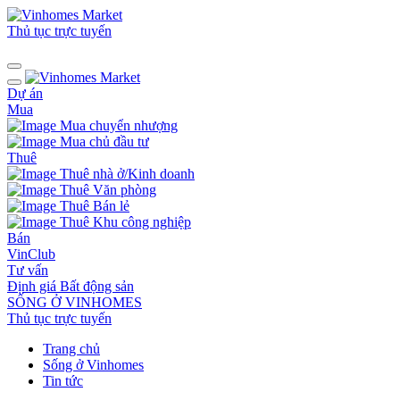
Thủ tục trực tuyến
Dự án
Mua
Mua chuyển nhượng
Mua chủ đầu tư
Thuê
Thuê nhà ở/Kinh doanh
Thuê Văn phòng
Thuê Bán lẻ
Thuê Khu công nghiệp
Bán
VinClub
Tư vấn
Định giá Bất động sản
SỐNG Ở VINHOMES
Thủ tục trực tuyến
Trang chủ
Sống ở Vinhomes
Tin tức