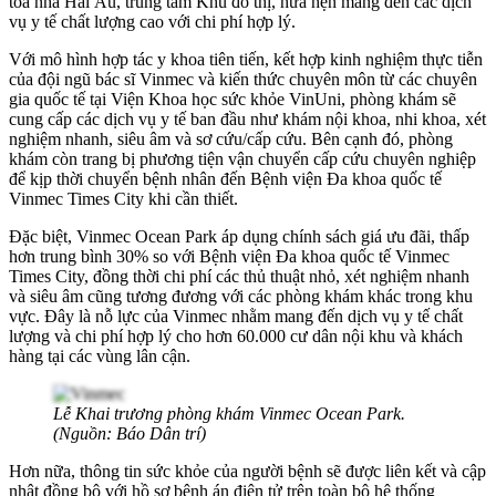
tòa nhà Hải Âu, trung tâm Khu đô thị, hứa hẹn mang đến các dịch
vụ y tế chất lượng cao với chi phí hợp lý.
Với mô hình hợp tác y khoa tiên tiến, kết hợp kinh nghiệm thực tiễn
của đội ngũ bác sĩ Vinmec và kiến thức chuyên môn từ các chuyên
gia quốc tế tại Viện Khoa học sức khỏe VinUni, phòng khám sẽ
cung cấp các dịch vụ y tế ban đầu như khám nội khoa, nhi khoa, xét
nghiệm nhanh, siêu âm và sơ cứu/cấp cứu. Bên cạnh đó, phòng
khám còn trang bị phương tiện vận chuyển cấp cứu chuyên nghiệp
để kịp thời chuyển bệnh nhân đến Bệnh viện Đa khoa quốc tế
Vinmec Times City khi cần thiết.
Đặc biệt, Vinmec Ocean Park áp dụng chính sách giá ưu đãi, thấp
hơn trung bình 30% so với Bệnh viện Đa khoa quốc tế Vinmec
Times City, đồng thời chi phí các thủ thuật nhỏ, xét nghiệm nhanh
và siêu âm cũng tương đương với các phòng khám khác trong khu
vực. Đây là nỗ lực của Vinmec nhằm mang đến dịch vụ y tế chất
lượng và chi phí hợp lý cho hơn 60.000 cư dân nội khu và khách
hàng tại các vùng lân cận.
Lễ Khai trương phòng khám Vinmec Ocean Park.
(Nguồn: Báo Dân trí)
Hơn nữa, thông tin sức khỏe của người bệnh sẽ được liên kết và cập
nhật đồng bộ với hồ sơ bệnh án điện tử trên toàn bộ hệ thống