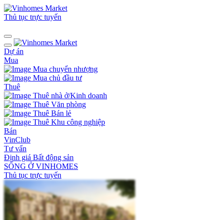
Thủ tục trực tuyến
Dự án
Mua
Mua chuyển nhượng
Mua chủ đầu tư
Thuê
Thuê nhà ở/Kinh doanh
Thuê Văn phòng
Thuê Bán lẻ
Thuê Khu công nghiệp
Bán
VinClub
Tư vấn
Định giá Bất động sản
SỐNG Ở VINHOMES
Thủ tục trực tuyến