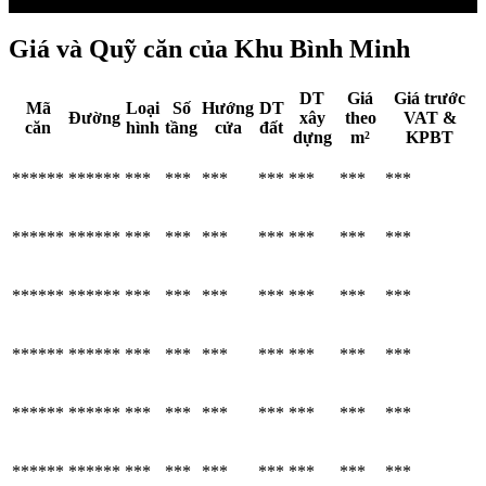
Giá và Quỹ căn của Khu Bình Minh
DT
Giá
Giá trước
Mã
Loại
Số
Hướng
DT
Đường
xây
theo
VAT &
căn
hình
tầng
cửa
đất
dựng
m²
KPBT
******
******
***
***
***
***
***
***
***
******
******
***
***
***
***
***
***
***
******
******
***
***
***
***
***
***
***
******
******
***
***
***
***
***
***
***
******
******
***
***
***
***
***
***
***
******
******
***
***
***
***
***
***
***