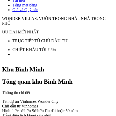
Tài liệu
Tổng mặt bằng
Giá và Quỹ căn
WONDER VILLAS: VƯỜN TRONG NHÀ - NHÀ TRONG
PHỐ
ƯU ĐÃI MỚI NHẤT
TRỰC TIẾP TỪ CHỦ ĐẦU TƯ
CHIẾT KHẤU TỚI 7.5%
Khu Bình Minh
Tổng quan khu Bình Minh
Thông tin chi tiết
Tên dự án
Vinhomes Wonder City
Chủ đầu tư
Vinhomes
Hình thức sở hữu
Sở hữu lâu dài hoặc 50 năm
Tổng diện tích
Đang cập nhật