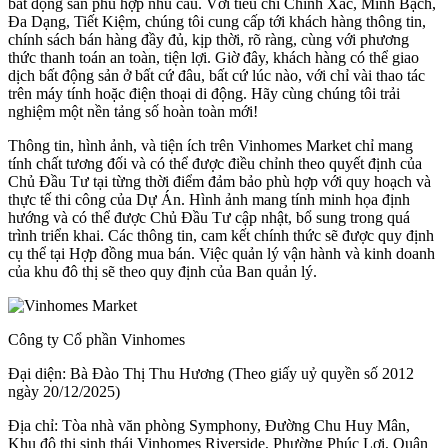
bất động sản phù hợp nhu cầu. Với tiêu chí Chính Xác, Minh Bạch,
Đa Dạng, Tiết Kiệm, chúng tôi cung cấp tới khách hàng thông tin,
chính sách bán hàng đầy đủ, kịp thời, rõ ràng, cùng với phương
thức thanh toán an toàn, tiện lợi. Giờ đây, khách hàng có thể giao
dịch bất động sản ở bất cứ đâu, bất cứ lúc nào, với chỉ vài thao tác
trên máy tính hoặc điện thoại di động. Hãy cùng chúng tôi trải
nghiệm một nền tảng số hoàn toàn mới!
Thông tin, hình ảnh, và tiện ích trên Vinhomes Market chỉ mang
tính chất tương đối và có thể được điều chỉnh theo quyết định của
Chủ Đầu Tư tại từng thời điểm đảm bảo phù hợp với quy hoạch và
thực tế thi công của Dự Án. Hình ảnh mang tính minh họa định
hướng và có thể được Chủ Đầu Tư cập nhật, bổ sung trong quá
trình triển khai. Các thông tin, cam kết chính thức sẽ được quy định
cụ thể tại Hợp đồng mua bán. Việc quản lý vận hành và kinh doanh
của khu đô thị sẽ theo quy định của Ban quản lý.
Công ty Cổ phần Vinhomes
Đại diện: Bà Đào Thị Thu Hương (Theo giấy uỷ quyền số 2012
ngày 20/12/2025)
Địa chỉ: Tòa nhà văn phòng Symphony, Đường Chu Huy Mân,
Khu đô thị sinh thái Vinhomes Riverside, Phường Phúc Lợi, Quận