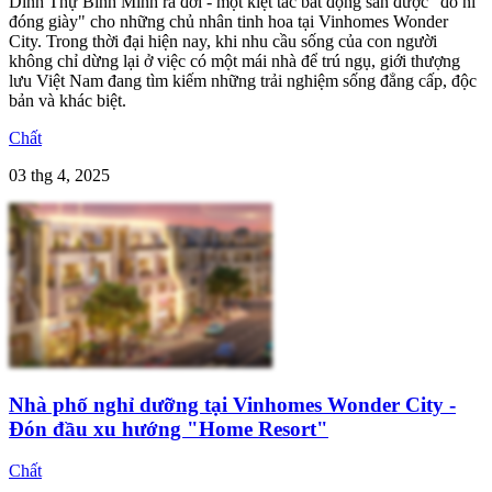
Dinh Thự Bình Minh ra đời - một kiệt tác bất động sản được "đo ni
đóng giày" cho những chủ nhân tinh hoa tại Vinhomes Wonder
City. Trong thời đại hiện nay, khi nhu cầu sống của con người
không chỉ dừng lại ở việc có một mái nhà để trú ngụ, giới thượng
lưu Việt Nam đang tìm kiếm những trải nghiệm sống đẳng cấp, độc
bản và khác biệt.
Chất
03 thg 4, 2025
Nhà phố nghỉ dưỡng tại Vinhomes Wonder City -
Đón đầu xu hướng "Home Resort"
Chất