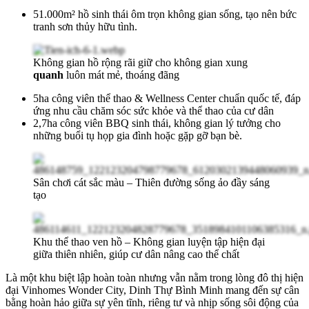
51.000m² hồ sinh thái ôm trọn không gian sống, tạo nên bức
tranh sơn thủy hữu tình.
Không gian hồ rộng rãi giữ cho không gian xung
quanh
luôn mát mẻ, thoáng đãng
5ha công viên thể thao & Wellness Center chuẩn quốc tế, đáp
ứng nhu cầu chăm sóc sức khỏe và thể thao của cư dân
2,7ha công viên BBQ sinh thái, không gian lý tưởng cho
những buổi tụ họp gia đình hoặc gặp gỡ bạn bè.
Sân chơi cát sắc màu – Thiên đường sống ảo đầy sáng
tạo
Khu thể thao ven hồ – Không gian luyện tập hiện đại
giữa thiên nhiên, giúp cư dân nâng cao thể chất
Là một khu biệt lập hoàn toàn nhưng vẫn nằm trong lòng đô thị hiện
đại Vinhomes Wonder City, Dinh Thự Bình Minh mang đến sự cân
bằng hoàn hảo giữa sự yên tĩnh, riêng tư và nhịp sống sôi động của