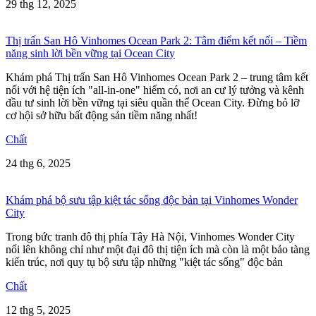
29 thg 12, 2025
Thị trấn San Hô Vinhomes Ocean Park 2: Tâm điểm kết nối – Tiềm
năng sinh lời bền vững tại Ocean City
Khám phá Thị trấn San Hô Vinhomes Ocean Park 2 – trung tâm kết
nối với hệ tiện ích "all-in-one" hiếm có, nơi an cư lý tưởng và kênh
đầu tư sinh lời bền vững tại siêu quần thể Ocean City. Đừng bỏ lỡ
cơ hội sở hữu bất động sản tiềm năng nhất!
Chất
24 thg 6, 2025
Khám phá bộ sưu tập kiệt tác sống độc bản tại Vinhomes Wonder
City
Trong bức tranh đô thị phía Tây Hà Nội, Vinhomes Wonder City
nổi lên không chỉ như một đại đô thị tiện ích mà còn là một bảo tàng
kiến trúc, nơi quy tụ bộ sưu tập những "kiệt tác sống" độc bản
Chất
12 thg 5, 2025