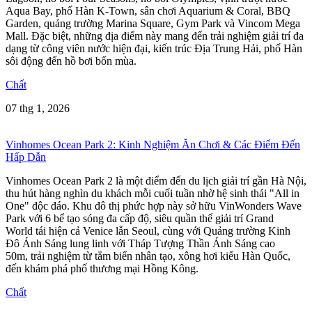
Aqua Bay, phố Hàn K-Town, sân chơi Aquarium & Coral, BBQ
Garden, quảng trường Marina Square, Gym Park và Vincom Mega
Mall. Đặc biệt, những địa điểm này mang đến trải nghiệm giải trí đa
dạng từ công viên nước hiện đại, kiến trúc Địa Trung Hải, phố Hàn
sôi động đến hồ bơi bốn mùa.
Chất
07 thg 1, 2026
Vinhomes Ocean Park 2: Kinh Nghiệm Ăn Chơi & Các Điểm Đến
Hấp Dẫn
Vinhomes Ocean Park 2 là một điểm đến du lịch giải trí gần Hà Nội,
thu hút hàng nghìn du khách mỗi cuối tuần nhờ hệ sinh thái "All in
One" độc đáo. Khu đô thị phức hợp này sở hữu VinWonders Wave
Park với 6 bể tạo sóng đa cấp độ, siêu quần thể giải trí Grand
World tái hiện cả Venice lẫn Seoul, cùng với Quảng trường Kinh
Đô Ánh Sáng lung linh với Tháp Tượng Thần Ánh Sáng cao
50m, trải nghiệm từ tắm biển nhân tạo, xông hơi kiểu Hàn Quốc,
đến khám phá phố thương mại Hồng Kông.
Chất