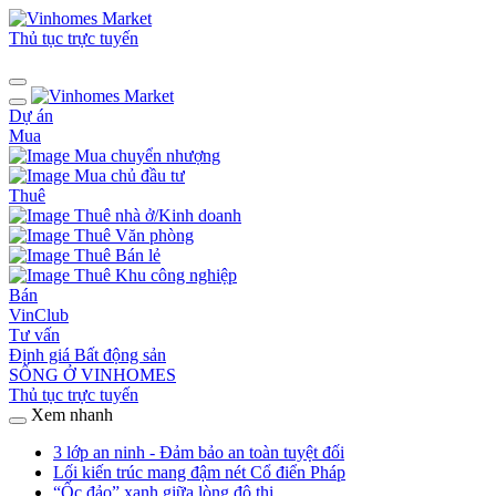
Thủ tục trực tuyến
Dự án
Mua
Mua chuyển nhượng
Mua chủ đầu tư
Thuê
Thuê nhà ở/Kinh doanh
Thuê Văn phòng
Thuê Bán lẻ
Thuê Khu công nghiệp
Bán
VinClub
Tư vấn
Định giá Bất động sản
SỐNG Ở VINHOMES
Thủ tục trực tuyến
Xem nhanh
3 lớp an ninh - Đảm bảo an toàn tuyệt đối
Lối kiến trúc mang đậm nét Cổ điển Pháp
“Ốc đảo” xanh giữa lòng đô thị