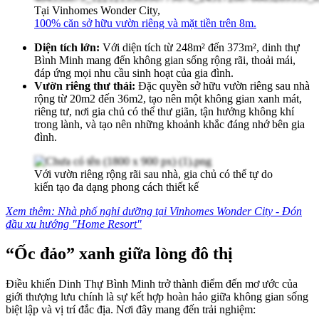
Tại Vinhomes Wonder City,
100% căn sở hữu vườn riêng và mặt tiền trên 8m.
Diện tích lớn:
Với diện tích từ 248m² đến 373m², dinh thự
Bình Minh mang đến không gian sống rộng rãi, thoải mái,
đáp ứng mọi nhu cầu sinh hoạt của gia đình.
Vườn riêng thư thái:
Đặc quyền sở hữu vườn riêng sau nhà
rộng từ 20m2 đến 36m2, tạo nên một không gian xanh mát,
riêng tư, nơi gia chủ có thể thư giãn, tận hưởng không khí
trong lành, và tạo nên những khoảnh khắc đáng nhớ bên gia
đình.
Với vườn riêng rộng rãi sau nhà, gia chủ có thể tự do
kiến tạo đa dạng phong cách thiết kế
Xem thêm: Nhà phố nghỉ dưỡng tại Vinhomes Wonder City - Đón
đầu xu hướng "Home Resort"
“Ốc đảo” xanh giữa lòng đô thị
Điều khiến Dinh Thự Bình Minh trở thành điểm đến mơ ước của
giới thượng lưu chính là sự kết hợp hoàn hảo giữa không gian sống
biệt lập và vị trí đắc địa. Nơi đây mang đến trải nghiệm: