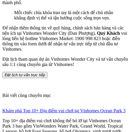
thành phố.
Mỗi chiếc chìa khóa trao tay là một cách để chủ nhân
khẳng định vị thế và tận hưởng cuộc sống trọn vẹn.
Để nhận thêm thông tin về quỹ hàng, chính sách bán hàng và các
tiện ích tại Vinhomes Wonder City (Đan Phượng),
Quý Khách
vui
lòng liên hệ hotline Vinhomes Market: 1900 998 823 hoặc điền
thông tin vào form dưới để nhận tư vấn trực tiếp từ chủ đầu tư
Vinhomes.
Đặt lịch tham quan dự án Vinhomes Wonder City và tư vấn chuyên
sâu 1:1 cùng chuyên gia từ Vinhomes!
Đặt lịch tư vấn trực tiếp
Bài viết cùng chuyên mục
Khám phá Top 10+ Địa điểm vui chơi tại Vinhomes Ocean Park 3
Top 10+ địa điểm vui chơi không thể bỏ lỡ tại Vinhomes Ocean
Park 3 bao gồm VinWonders Water Park, Grand World, Tropical
Lagoon, hồ bơi Four Seasons, hồ bơi Olympics, vịnh trượt nước