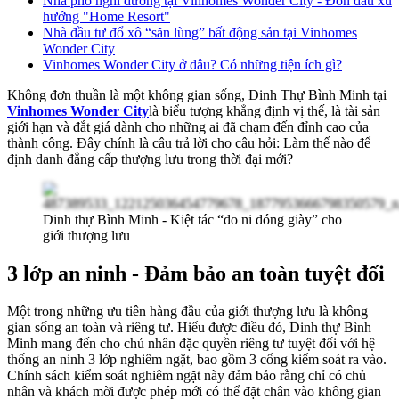
Nhà phố nghỉ dưỡng tại Vinhomes Wonder City - Đón đầu xu
hướng "Home Resort"
Nhà đầu tư đổ xô “săn lùng” bất động sản tại Vinhomes
Wonder City
Vinhomes Wonder City ở đâu? Có những tiện ích gì?
Không đơn thuần là một không gian sống, Dinh Thự Bình Minh tại
Vinhomes Wonder City
là biểu tượng khẳng định vị thế, là tài sản
giới hạn và đắt giá dành cho những ai đã chạm đến đỉnh cao của
thành công. Đây chính là câu trả lời cho câu hỏi: Làm thế nào để
định danh đẳng cấp thượng lưu trong thời đại mới?
Dinh thự Bình Minh - Kiệt tác “đo ni đóng giày” cho
giới thượng lưu
3 lớp an ninh - Đảm bảo an toàn tuyệt đối
Một trong những ưu tiên hàng đầu của giới thượng lưu là không
gian sống an toàn và riêng tư. Hiểu được điều đó, Dinh thự Bình
Minh mang đến cho chủ nhân đặc quyền riêng tư tuyệt đối với hệ
thống an ninh 3 lớp nghiêm ngặt, bao gồm 3 cổng kiểm soát ra vào.
Chính sách kiểm soát nghiêm ngặt này đảm bảo rằng chỉ có chủ
nhân và khách mời được phép mới có thể đặt chân vào không gian