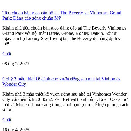
Tiêu chuẩn bàn giao căn hộ tại The Beverly tại Vinhomes Grand
Park: Đẳng cấp sống chuẩn Mỹ
Khám phá tiêu chuẩn bàn giao đẳng cấp tại The Beverly Vinhomes
Grand Park với nội thất Hafele, Grohe, Kohler, Daikin. Sở hữu
ngay căn hộ Luxury Sky-Living tại The Beverly để hẳng định vị
thế!
Chất
08 thg 5, 2025
Gợi ý 3 mẫu thiết kế dành cho vườn riêng sau nhà tại Vinhomes
Wonder City
Khám phá 3 mẫu thiết kế vườn riêng sau nhà tại Vinhomes Wonder
City với diện tích 20-36m2: Zen Retreat thanh bình, Eden Oasis tươi
mát và Modern Luxe sang trọng - nơi bạn tự do thể hiện phong cách
sống.
Chất
16 thg 4, 2025