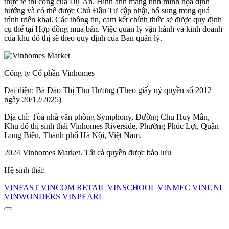
thực tế thi công của Dự Án. Hình ảnh mang tính minh họa định
hướng và có thể được Chủ Đầu Tư cập nhật, bổ sung trong quá
trình triển khai. Các thông tin, cam kết chính thức sẽ được quy định
cụ thể tại Hợp đồng mua bán. Việc quản lý vận hành và kinh doanh
của khu đô thị sẽ theo quy định của Ban quản lý.
Công ty Cổ phần Vinhomes
Đại diện: Bà Đào Thị Thu Hương (Theo giấy uỷ quyền số 2012
ngày 20/12/2025)
Địa chỉ: Tòa nhà văn phòng Symphony, Đường Chu Huy Mân,
Khu đô thị sinh thái Vinhomes Riverside, Phường Phúc Lợi, Quận
Long Biên, Thành phố Hà Nội, Việt Nam.
2024 Vinhomes Market. Tất cả quyền được bảo lưu
Hệ sinh thái:
VINFAST
VINCOM RETAIL
VINSCHOOL
VINMEC
VINUNI
VINWONDERS
VINPEARL