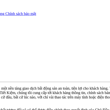
ộng
Chính sách bảo mật
ột nền tảng giao dịch bất động sản an toàn, tiện lợi cho khách hàng
ết Kiệm, chúng tôi cung cấp tới khách hàng thông tin, chính sách bán 
t cứ đâu, bất cứ lúc nào, với chỉ vài thao tác trên máy tính hoặc điện 
 chất tương đối và có thể được điều chỉnh theo quyết định của Chủ Đầu