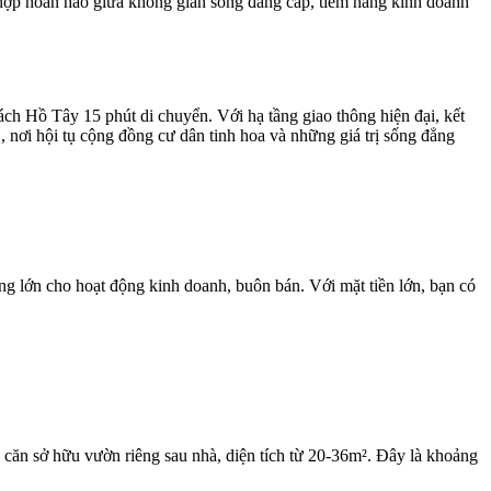
hợp hoàn hảo giữa không gian sống đẳng cấp, tiềm năng kinh doanh
ách Hồ Tây 15 phút di chuyển. Với hạ tầng giao thông hiện đại, kết
 nơi hội tụ cộng đồng cư dân tinh hoa và những giá trị sống đẳng
ng lớn cho hoạt động kinh doanh, buôn bán. Với mặt tiền lớn, bạn có
ăn sở hữu vườn riêng sau nhà, diện tích từ 20-36m². Đây là khoảng