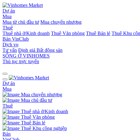
Dự án
Mua
Mua từ chủ đầu tư
Mua chuyển nhượng
Thuê
Thuê nhà ở/Kinh doanh
Thuê Văn phòng
Thuê Bán lẻ
Thuê Khu côn
Bán
VinClub
Dịch vụ
Tư vấn
Định giá Bất động sản
SỐNG Ở VINHOMES
Thủ tục trực tuyến
Dự án
Mua
Mua chuyển nhượng
Mua chủ đầu tư
Thuê
Thuê nhà ở/Kinh doanh
Thuê Văn phòng
Thuê Bán lẻ
Thuê Khu công nghiệp
Bán
VinClub