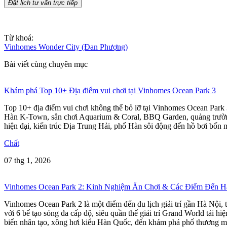
Đặt lịch tư vấn trực tiếp
Từ khoá:
Vinhomes Wonder City (Đan Phượng)
Bài viết cùng chuyên mục
Khám phá Top 10+ Địa điểm vui chơi tại Vinhomes Ocean Park 3
Top 10+ địa điểm vui chơi không thể bỏ lỡ tại Vinhomes Ocean Park
Hàn K-Town, sân chơi Aquarium & Coral, BBQ Garden, quảng trường 
hiện đại, kiến trúc Địa Trung Hải, phố Hàn sôi động đến hồ bơi bốn 
Chất
07 thg 1, 2026
Vinhomes Ocean Park 2: Kinh Nghiệm Ăn Chơi & Các Điểm Đến 
Vinhomes Ocean Park 2 là một điểm đến du lịch giải trí gần Hà Nội,
với 6 bể tạo sóng đa cấp độ, siêu quần thể giải trí Grand World tá
biển nhân tạo, xông hơi kiểu Hàn Quốc, đến khám phá phố thương 