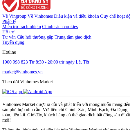
Về Vingroup
Về Vinhomes
Điều kiện và điều khoản
Quy chế hoạt đ
Pháp lý
Miễn trừ trách nhiệm
Chính sách cookies
Hỗ trợ
Tư vấn
Câu hỏi thường gặp
Trung tâm giao dịch
Tuyển dụng
Hotline
1900 998 823
Từ 8:30 - 20:00 trừ ngày Lễ, Tết
market@vinhomes.vn
Theo dõi Vinhomes Market
Vinhomes Market được ra đời và phát triển với mong muốn mang đến m
sản phù hợp nhu cầu. Với tiêu chí Chính Xác, Minh Bạch, Đa Dạng, Ti
toàn, tiện lợi. Giờ đây, khách hàng có thể giao dịch bất động sản ở bấ
mới!
Thông tin, hình ảnh, và tiện ích trên Vinhomes Market chỉ mang tính