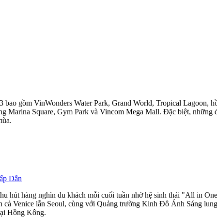
 3 bao gồm VinWonders Water Park, Grand World, Tropical Lagoon, hồ
Marina Square, Gym Park và Vincom Mega Mall. Đặc biệt, những địa 
mùa.
Hấp Dẫn
 thu hút hàng nghìn du khách mỗi cuối tuần nhờ hệ sinh thái "All in
i hiện cả Venice lẫn Seoul, cùng với Quảng trường Kinh Đô Ánh Sáng l
mại Hồng Kông.