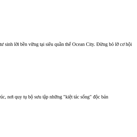
ư sinh lời bền vững tại siêu quần thể Ocean City. Đừng bỏ lỡ cơ hội
úc, nơi quy tụ bộ sưu tập những "kiệt tác sống" độc bản