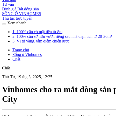
Tư vấn
Định giá Bất động sản
SỐNG Ở VINHOMES
Thủ tục trực tuyến
Xem nhanh
1. 100% căn có mặt tiền từ 8m
2. 100% căn sở hữu vườn riêng sau nhà diện tích từ 20-36m²
3. Vị trí vàng, tâm điểm chiến lược
Trang chủ
Sống ở Vinhomes
Chất
Chất
Thứ Tư, 19 thg 3, 2025, 12:25
Vinhomes cho ra mắt dòng sản 
City