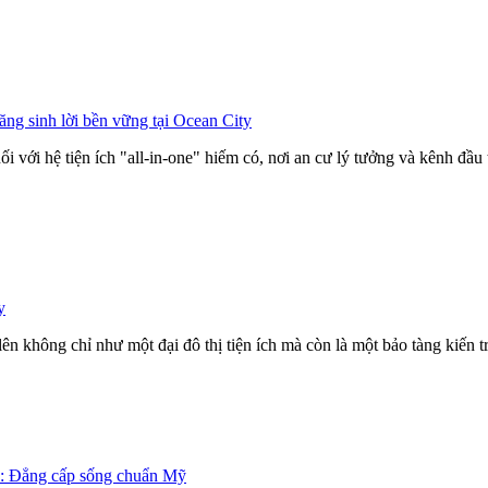
ng sinh lời bền vững tại Ocean City
ới hệ tiện ích "all-in-one" hiếm có, nơi an cư lý tưởng và kênh đầu t
y
 không chỉ như một đại đô thị tiện ích mà còn là một bảo tàng kiến tr
rk: Đẳng cấp sống chuẩn Mỹ