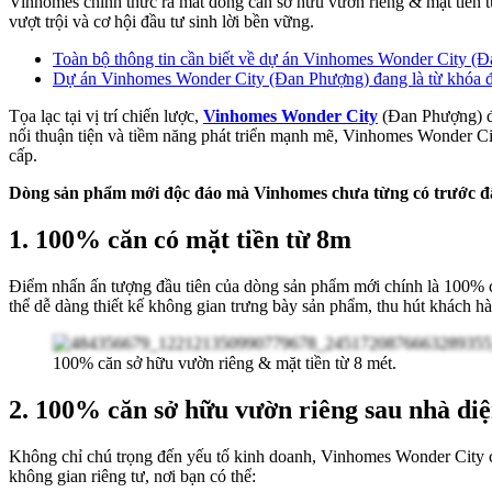
Vinhomes chính thức ra mắt dòng căn sở hữu vườn riêng & mặt tiền 
vượt trội và cơ hội đầu tư sinh lời bền vững.
Toàn bộ thông tin cần biết về dự án Vinhomes Wonder City (
Dự án Vinhomes Wonder City (Đan Phượng) đang là từ khóa đư
Tọa lạc tại vị trí chiến lược,
Vinhomes Wonder City
(Đan Phượng) đượ
nối thuận tiện và tiềm năng phát triển mạnh mẽ, Vinhomes Wonder Cit
cấp.
Dòng sản phẩm mới độc đáo mà Vinhomes chưa từng có trước đ
1.
100% căn có mặt tiền từ 8m
Điểm nhấn ấn tượng đầu tiên của dòng sản phẩm mới chính là 100% các
thể dễ dàng thiết kế không gian trưng bày sản phẩm, thu hút khách hà
100% căn sở hữu vườn riêng & mặt tiền từ 8 mét.
2. 100% căn sở hữu vườn riêng sau nhà diệ
Không chỉ chú trọng đến yếu tố kinh doanh, Vinhomes Wonder City c
không gian riêng tư, nơi bạn có thể: