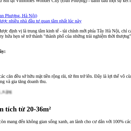
từ 8m tại Vinhomes Wonder City (Đan Phượng) - đánh dấu một sự kết 
Đan Phượng, Hà Nội)
ợc nhiều nhà đầu tư quan tâm nhất lúc này
c định vị là trung tâm kinh tế - tài chính mới phía Tây Hà Nội, chỉ c
y hứa hẹn sẽ trở thành "thành phố của những trải nghiệm thời thượng",
ây:
 căn đều sở hữu mặt tiền rộng rãi, từ 8m trở lên. Đây là lợi thế vô cù
ng và gia tăng doanh thu.
n tích từ 20-36m²
òn mang đến không gian sống xanh, an lành cho cư dân với 100% các c