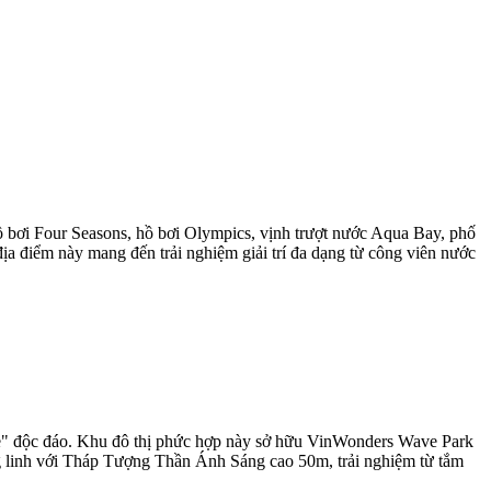
 bơi Four Seasons, hồ bơi Olympics, vịnh trượt nước Aqua Bay, phố
điểm này mang đến trải nghiệm giải trí đa dạng từ công viên nước
 One" độc đáo. Khu đô thị phức hợp này sở hữu VinWonders Wave Park
ung linh với Tháp Tượng Thần Ánh Sáng cao 50m, trải nghiệm từ tắm