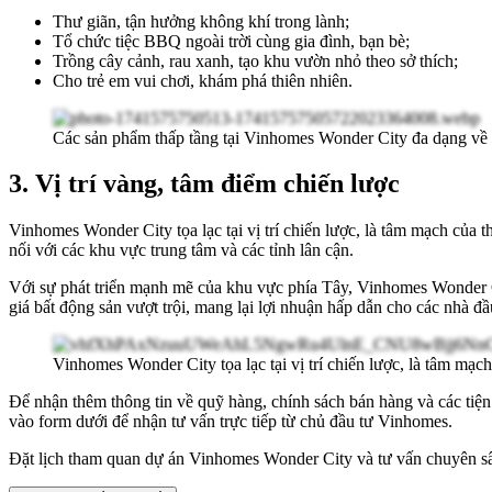
Thư giãn, tận hưởng không khí trong lành;
Tổ chức tiệc BBQ ngoài trời cùng gia đình, bạn bè;
Trồng cây cảnh, rau xanh, tạo khu vườn nhỏ theo sở thích;
Cho trẻ em vui chơi, khám phá thiên nhiên.
Các sản phẩm thấp tầng tại Vinhomes Wonder City đa dạng về k
3. Vị trí vàng, tâm điểm chiến lược
Vinhomes Wonder City tọa lạc tại vị trí chiến lược, là tâm mạch của 
nối với các khu vực trung tâm và các tỉnh lân cận.
Với sự phát triển mạnh mẽ của khu vực phía Tây, Vinhomes Wonder Ci
giá bất động sản vượt trội, mang lại lợi nhuận hấp dẫn cho các nhà đầ
Vinhomes Wonder City tọa lạc tại vị trí chiến lược, là tâm mạch
Để nhận thêm thông tin về quỹ hàng, chính sách bán hàng và các tiệ
vào form dưới để nhận tư vấn trực tiếp từ chủ đầu tư Vinhomes.
Đặt lịch tham quan dự án Vinhomes Wonder City và tư vấn chuyên s