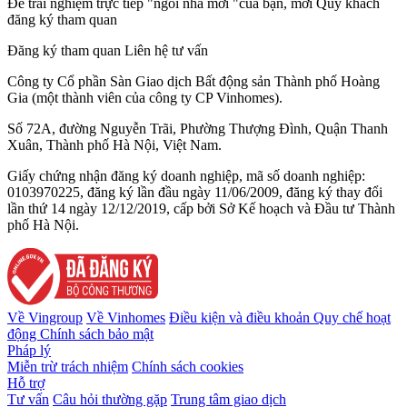
Để trải nghiệm trực tiếp "ngôi nhà mới "của bạn, mời Quý khách
đăng ký tham quan
Đăng ký tham quan
Liên hệ tư vấn
Công ty Cổ phần Sàn Giao dịch Bất động sản Thành phố Hoàng
Gia (một thành viên của công ty CP Vinhomes).
Số 72A, đường Nguyễn Trãi, Phường Thượng Đình, Quận Thanh
Xuân, Thành phố Hà Nội, Việt Nam.
Giấy chứng nhận đăng ký doanh nghiệp, mã số doanh nghiệp:
0103970225, đăng ký lần đầu ngày 11/06/2009, đăng ký thay đổi
lần thứ 14 ngày 12/12/2019, cấp bởi Sở Kế hoạch và Đầu tư Thành
phố Hà Nội.
Về Vingroup
Về Vinhomes
Điều kiện và điều khoản
Quy chế hoạt
động
Chính sách bảo mật
Pháp lý
Miễn trừ trách nhiệm
Chính sách cookies
Hỗ trợ
Tư vấn
Câu hỏi thường gặp
Trung tâm giao dịch