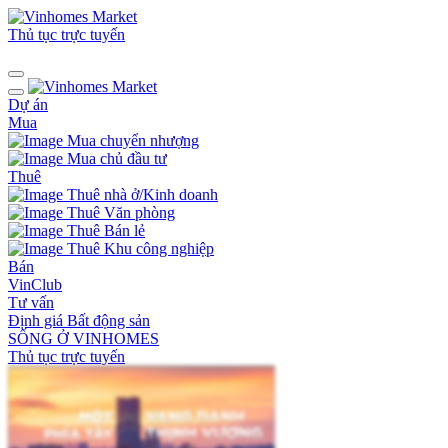
Thủ tục trực tuyến
Dự án
Mua
Mua chuyển nhượng
Mua chủ đầu tư
Thuê
Thuê nhà ở/Kinh doanh
Thuê Văn phòng
Thuê Bán lẻ
Thuê Khu công nghiệp
Bán
VinClub
Tư vấn
Định giá Bất động sản
SỐNG Ở VINHOMES
Thủ tục trực tuyến