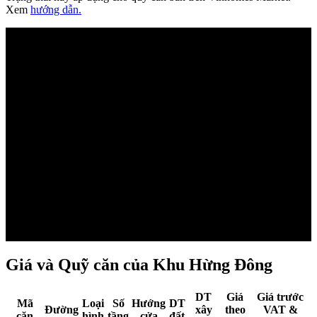
Xem
hướng dẫn.
Đang
tải mặt
bằng...
Giá và Quỹ căn của Khu Hừng Đông
DT
Giá
Giá trước
Mã
Loại
Số
Hướng
DT
Đường
xây
theo
VAT &
căn
hình
tầng
cửa
đất