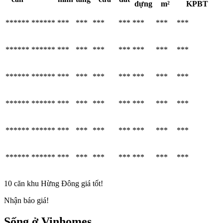
dựng
m²
KPBT
******
******
***
***
***
***
***
***
***
******
******
***
***
***
***
***
***
***
******
******
***
***
***
***
***
***
***
******
******
***
***
***
***
***
***
***
******
******
***
***
***
***
***
***
***
******
******
***
***
***
***
***
***
***
10 căn khu Hừng Đông giá tốt!
Nhận báo giá!
Sống ở Vinhomes