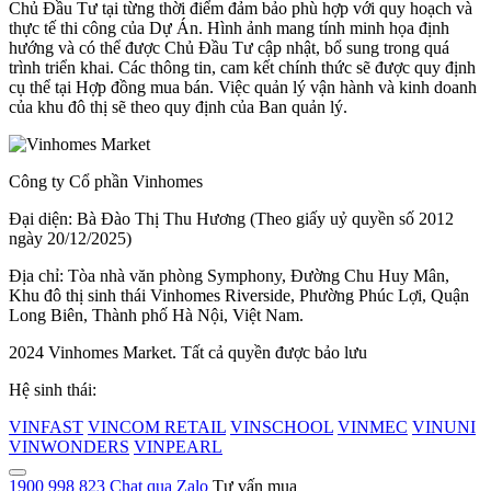
Chủ Đầu Tư tại từng thời điểm đảm bảo phù hợp với quy hoạch và
thực tế thi công của Dự Án. Hình ảnh mang tính minh họa định
hướng và có thể được Chủ Đầu Tư cập nhật, bổ sung trong quá
trình triển khai. Các thông tin, cam kết chính thức sẽ được quy định
cụ thể tại Hợp đồng mua bán. Việc quản lý vận hành và kinh doanh
của khu đô thị sẽ theo quy định của Ban quản lý.
Công ty Cổ phần Vinhomes
Đại diện: Bà Đào Thị Thu Hương (Theo giấy uỷ quyền số 2012
ngày 20/12/2025)
Địa chỉ: Tòa nhà văn phòng Symphony, Đường Chu Huy Mân,
Khu đô thị sinh thái Vinhomes Riverside, Phường Phúc Lợi, Quận
Long Biên, Thành phố Hà Nội, Việt Nam.
2024 Vinhomes Market. Tất cả quyền được bảo lưu
Hệ sinh thái:
VINFAST
VINCOM RETAIL
VINSCHOOL
VINMEC
VINUNI
VINWONDERS
VINPEARL
1900 998 823
Chat qua Zalo
Tư vấn mua