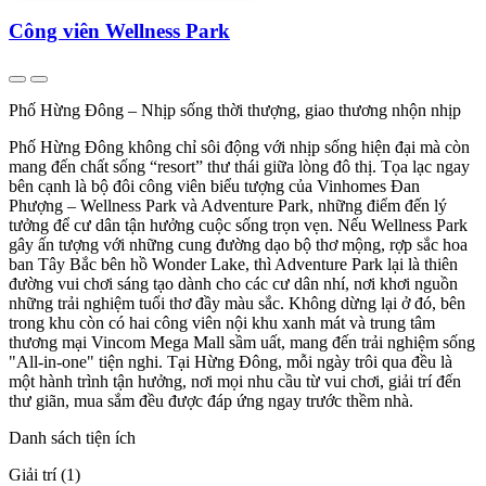
Công viên Wellness Park
Phố Hừng Đông – Nhịp sống thời thượng, giao thương nhộn nhịp
Phố Hừng Đông không chỉ sôi động với nhịp sống hiện đại mà còn
mang đến chất sống “resort” thư thái giữa lòng đô thị. Tọa lạc ngay
bên cạnh là bộ đôi công viên biểu tượng của Vinhomes Đan
Phượng – Wellness Park và Adventure Park, những điểm đến lý
tưởng để cư dân tận hưởng cuộc sống trọn vẹn. Nếu Wellness Park
gây ấn tượng với những cung đường dạo bộ thơ mộng, rợp sắc hoa
ban Tây Bắc bên hồ Wonder Lake, thì Adventure Park lại là thiên
đường vui chơi sáng tạo dành cho các cư dân nhí, nơi khơi nguồn
những trải nghiệm tuổi thơ đầy màu sắc. Không dừng lại ở đó, bên
trong khu còn có hai công viên nội khu xanh mát và trung tâm
thương mại Vincom Mega Mall sầm uất, mang đến trải nghiệm sống
"All-in-one" tiện nghi. Tại Hừng Đông, mỗi ngày trôi qua đều là
một hành trình tận hưởng, nơi mọi nhu cầu từ vui chơi, giải trí đến
thư giãn, mua sắm đều được đáp ứng ngay trước thềm nhà.
Danh sách tiện ích
Giải trí (1)