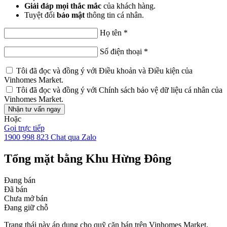
Giải đáp mọi thắc mắc
của khách hàng.
Tuyệt đối
bảo mật
thông tin cá nhân.
Họ tên
*
Số điện thoại
*
Tôi đã đọc và đồng ý với
Điều khoản và Điều kiện
của
Vinhomes Market.
Tôi đã đọc và đồng ý với
Chính sách bảo vệ dữ liệu cá nhân
của
Vinhomes Market.
Nhận tư vấn ngay
Hoặc
Gọi trực tiếp
1900 998 823
Chat qua Zalo
Tổng mặt bằng Khu Hừng Đông
Đang bán
Đã bán
Chưa mở bán
Đang giữ chỗ
Trạng thái này áp dụng cho quỹ căn bán trên Vinhomes Market.