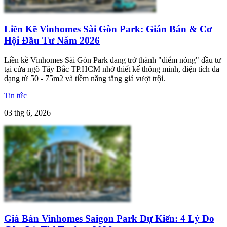
Liền Kề Vinhomes Sài Gòn Park: Gián Bán & Cơ
Hội Đầu Tư Năm 2026
Liền kề Vinhomes Sài Gòn Park đang trở thành "điểm nóng" đầu tư
tại cửa ngõ Tây Bắc TP.HCM nhờ thiết kế thông minh, diện tích đa
dạng từ 50 - 75m2 và tiềm năng tăng giá vượt trội.
Tin tức
03 thg 6, 2026
Giá Bán Vinhomes Saigon Park Dự Kiến: 4 Lý Do