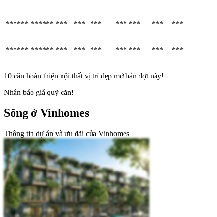
******
******
***
***
***
***
***
***
***
******
******
***
***
***
***
***
***
***
10 căn hoàn thiện nội thất vị trí đẹp mở bán đợt này!
Nhận báo giá quỹ căn!
Sống ở Vinhomes
Thông tin dự án và ưu đãi của Vinhomes