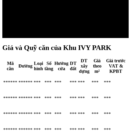
Giá và Quỹ căn của Khu IVY PARK
DT
Giá
Giá trước
Mã
Loại
Số
Hướng
DT
Đường
xây
theo
VAT &
căn
hình
tầng
cửa
đất
dựng
m²
KPBT
******
******
***
***
***
***
***
***
***
******
******
***
***
***
***
***
***
***
******
******
***
***
***
***
***
***
***
******
******
***
***
***
***
***
***
***