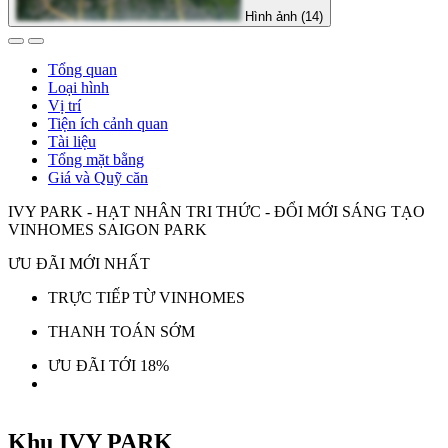
Hình ảnh (14)
Tổng quan
Loại hình
Vị trí
Tiện ích cảnh quan
Tài liệu
Tổng mặt bằng
Giá và Quỹ căn
IVY PARK - HẠT NHÂN TRI THỨC - ĐỔI MỚI SÁNG TẠO
VINHOMES SAIGON PARK
ƯU ĐÃI MỚI NHẤT
TRỰC TIẾP TỪ VINHOMES
THANH TOÁN SỚM
ƯU ĐÃI TỚI 18%
Khu IVY PARK