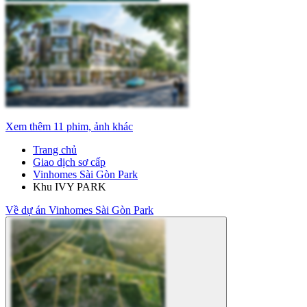
Xem thêm 11 phim, ảnh khác
Trang chủ
Giao dịch sơ cấp
Vinhomes Sài Gòn Park
Khu IVY PARK
Về dự án Vinhomes Sài Gòn Park