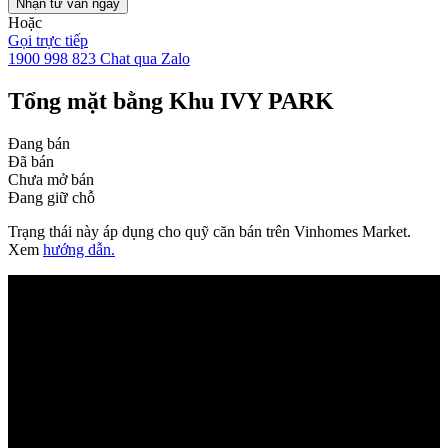
Nhận tư vấn ngay
Hoặc
Gọi trực tiếp
1900 998 823
Chat qua Zalo
Tổng mặt bằng Khu IVY PARK
Đang bán
Đã bán
Chưa mở bán
Đang giữ chỗ
Trạng thái này áp dụng cho quỹ căn bán trên Vinhomes Market.
Xem
hướng dẫn.
Đang
tải mặt
bằng...