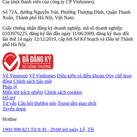
Gia (một thành viên của công ty CP Vinhomes).
Số 72A, đường Nguyễn Trãi, Phường Thượng Đình, Quận Thanh
Xuân, Thành phố Hà Nội, Việt Nam.
Giấy chứng nhận đăng ký doanh nghiệp, mã số doanh nghiệp:
0103970225, đăng ký lần đầu ngày 11/06/2009, đăng ký thay đổi
lần thứ 14 ngày 12/12/2019, cấp bởi Sở Kế hoạch và Đầu tư Thành
phố Hà Nội.
Về Vingroup
Về Vinhomes
Điều kiện và điều khoản
Quy chế hoạt
động
Chính sách bảo mật
Pháp lý
Miễn trừ trách nhiệm
Chính sách cookies
Hỗ trợ
Tư vấn
Câu hỏi thường gặp
Trung tâm giao dịch
Tuyển dụng
Hotline
1900 998 823
Từ 8:30 - 20:00 trừ ngày Lễ, Tết