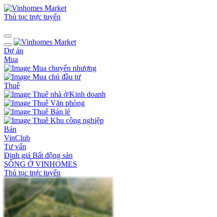
Thủ tục trực tuyến
Dự án
Mua
Mua chuyển nhượng
Mua chủ đầu tư
Thuê
Thuê nhà ở/Kinh doanh
Thuê Văn phòng
Thuê Bán lẻ
Thuê Khu công nghiệp
Bán
VinClub
Tư vấn
Định giá Bất động sản
SỐNG Ở VINHOMES
Thủ tục trực tuyến