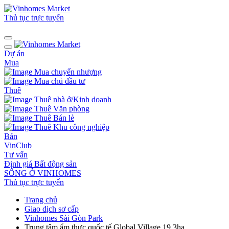
Thủ tục trực tuyến
Dự án
Mua
Mua chuyển nhượng
Mua chủ đầu tư
Thuê
Thuê nhà ở/Kinh doanh
Thuê Văn phòng
Thuê Bán lẻ
Thuê Khu công nghiệp
Bán
VinClub
Tư vấn
Định giá Bất động sản
SỐNG Ở VINHOMES
Thủ tục trực tuyến
Trang chủ
Giao dịch sơ cấp
Vinhomes Sài Gòn Park
Trung tâm ẩm thực quốc tế Global Village 19.3ha