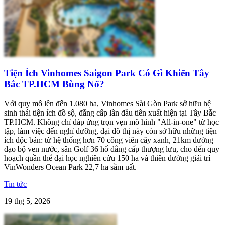
Tiện Ích Vinhomes Saigon Park Có Gì Khiến Tây
Bắc TP.HCM Bùng Nổ?
Với quy mô lên đến 1.080 ha, Vinhomes Sài Gòn Park sở hữu hệ
sinh thái tiện ích đồ sộ, đẳng cấp lần đầu tiên xuất hiện tại Tây Bắc
TP.HCM. Không chỉ đáp ứng trọn vẹn mô hình "All-in-one" từ học
tập, làm việc đến nghỉ dưỡng, đại đô thị này còn sở hữu những tiện
ích độc bản: từ hệ thống hơn 70 công viên cây xanh, 21km đường
dạo bộ ven nước, sân Golf 36 hố đẳng cấp thượng lưu, cho đến quy
hoạch quần thể đại học nghiên cứu 150 ha và thiên đường giải trí
VinWonders Ocean Park 22,7 ha sầm uất.
Tin tức
19 thg 5, 2026