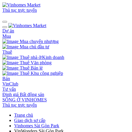
Thủ tục trực tuyến
Dự án
Mua
Mua chuyển nhượng
Mua chủ đầu tư
Thuê
Thuê nhà ở/Kinh doanh
Thuê Văn phòng
Thuê Bán lẻ
Thuê Khu công nghiệp
Bán
VinClub
Tư vấn
Định giá Bất động sản
SỐNG Ở VINHOMES
Thủ tục trực tuyến
Trang chủ
Giao dịch sơ cấp
Vinhomes Sài Gòn Park
VinWonders Sài Gòn Park