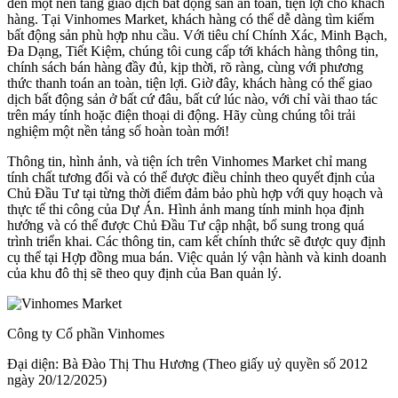
đến một nền tảng giao dịch bất động sản an toàn, tiện lợi cho khách
hàng. Tại Vinhomes Market, khách hàng có thể dễ dàng tìm kiếm
bất động sản phù hợp nhu cầu. Với tiêu chí Chính Xác, Minh Bạch,
Đa Dạng, Tiết Kiệm, chúng tôi cung cấp tới khách hàng thông tin,
chính sách bán hàng đầy đủ, kịp thời, rõ ràng, cùng với phương
thức thanh toán an toàn, tiện lợi. Giờ đây, khách hàng có thể giao
dịch bất động sản ở bất cứ đâu, bất cứ lúc nào, với chỉ vài thao tác
trên máy tính hoặc điện thoại di động. Hãy cùng chúng tôi trải
nghiệm một nền tảng số hoàn toàn mới!
Thông tin, hình ảnh, và tiện ích trên Vinhomes Market chỉ mang
tính chất tương đối và có thể được điều chỉnh theo quyết định của
Chủ Đầu Tư tại từng thời điểm đảm bảo phù hợp với quy hoạch và
thực tế thi công của Dự Án. Hình ảnh mang tính minh họa định
hướng và có thể được Chủ Đầu Tư cập nhật, bổ sung trong quá
trình triển khai. Các thông tin, cam kết chính thức sẽ được quy định
cụ thể tại Hợp đồng mua bán. Việc quản lý vận hành và kinh doanh
của khu đô thị sẽ theo quy định của Ban quản lý.
Công ty Cổ phần Vinhomes
Đại diện: Bà Đào Thị Thu Hương (Theo giấy uỷ quyền số 2012
ngày 20/12/2025)