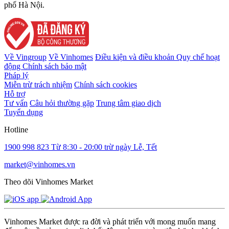
phố Hà Nội.
Về Vingroup
Về Vinhomes
Điều kiện và điều khoản
Quy chế hoạt
động
Chính sách bảo mật
Pháp lý
Miễn trừ trách nhiệm
Chính sách cookies
Hỗ trợ
Tư vấn
Câu hỏi thường gặp
Trung tâm giao dịch
Tuyển dụng
Hotline
1900 998 823
Từ 8:30 - 20:00 trừ ngày Lễ, Tết
market@vinhomes.vn
Theo dõi Vinhomes Market
Vinhomes Market được ra đời và phát triển với mong muốn mang