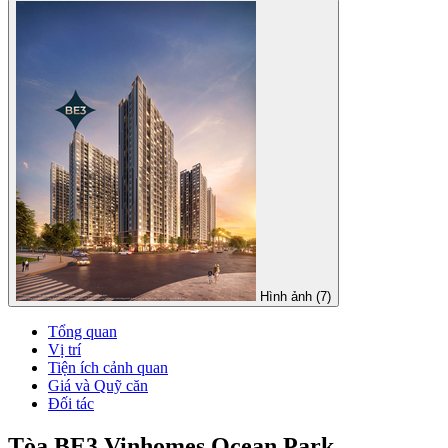
Hình ảnh (7)
Tổng quan
Vị trí
Tiện ích cảnh quan
Giá và Quỹ căn
Đối tác
Tòa BE3 Vinhomes Ocean Park