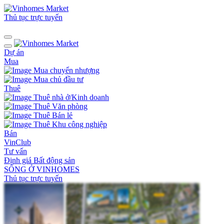
Thủ tục trực tuyến
Dự án
Mua
Mua chuyển nhượng
Mua chủ đầu tư
Thuê
Thuê nhà ở/Kinh doanh
Thuê Văn phòng
Thuê Bán lẻ
Thuê Khu công nghiệp
Bán
VinClub
Tư vấn
Định giá Bất động sản
SỐNG Ở VINHOMES
Thủ tục trực tuyến