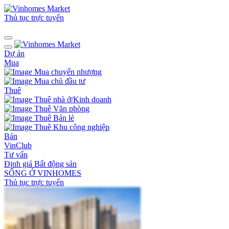
Thủ tục trực tuyến
Dự án
Mua
Mua chuyển nhượng
Mua chủ đầu tư
Thuê
Thuê nhà ở/Kinh doanh
Thuê Văn phòng
Thuê Bán lẻ
Thuê Khu công nghiệp
Bán
VinClub
Tư vấn
Định giá Bất động sản
SỐNG Ở VINHOMES
Thủ tục trực tuyến