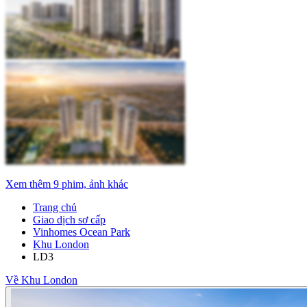
Xem thêm 9 phim, ảnh khác
Trang chủ
Giao dịch sơ cấp
Vinhomes Ocean Park
Khu London
LD3
Về Khu London