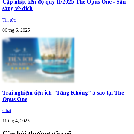
Cập nhật tiến độ quý II/2025 The Opus One - Sẵn
sàng về đích
Tin tức
06 thg 6, 2025
Trải nghiệm tiện ích “Tầng Không” 5 sao tại The
Opus One
Chất
11 thg 4, 2025
Câu hỏi thường gặp về