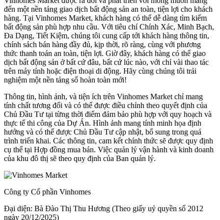
Vinhomes Market được ra đời và phát triển với mong muốn mang
đến một nền tảng giao dịch bất động sản an toàn, tiện lợi cho khách
hàng. Tại Vinhomes Market, khách hàng có thể dễ dàng tìm kiếm
bất động sản phù hợp nhu cầu. Với tiêu chí Chính Xác, Minh Bạch,
Đa Dạng, Tiết Kiệm, chúng tôi cung cấp tới khách hàng thông tin,
chính sách bán hàng đầy đủ, kịp thời, rõ ràng, cùng với phương
thức thanh toán an toàn, tiện lợi. Giờ đây, khách hàng có thể giao
dịch bất động sản ở bất cứ đâu, bất cứ lúc nào, với chỉ vài thao tác
trên máy tính hoặc điện thoại di động. Hãy cùng chúng tôi trải
nghiệm một nền tảng số hoàn toàn mới!
Thông tin, hình ảnh, và tiện ích trên Vinhomes Market chỉ mang
tính chất tương đối và có thể được điều chỉnh theo quyết định của
Chủ Đầu Tư tại từng thời điểm đảm bảo phù hợp với quy hoạch và
thực tế thi công của Dự Án. Hình ảnh mang tính minh họa định
hướng và có thể được Chủ Đầu Tư cập nhật, bổ sung trong quá
trình triển khai. Các thông tin, cam kết chính thức sẽ được quy định
cụ thể tại Hợp đồng mua bán. Việc quản lý vận hành và kinh doanh
của khu đô thị sẽ theo quy định của Ban quản lý.
Công ty Cổ phần Vinhomes
Đại diện: Bà Đào Thị Thu Hương (Theo giấy uỷ quyền số 2012
ngày 20/12/2025)