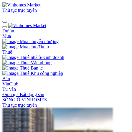
Thủ tục trực tuyến
Dự án
Mua
Mua chuyển nhượng
Mua chủ đầu tư
Thuê
Thuê nhà ở/Kinh doanh
Thuê Văn phòng
Thuê Bán lẻ
Thuê Khu công nghiệp
Bán
VinClub
Tư vấn
Định giá Bất động sản
SỐNG Ở VINHOMES
Thủ tục trực tuyến