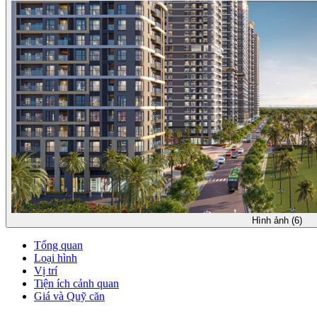
Hình ảnh (6)
Tổng quan
Loại hình
Vị trí
Tiện ích cảnh quan
Giá và Quỹ căn