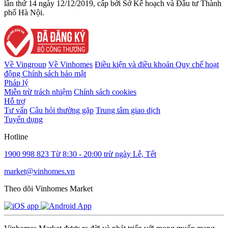
lần thứ 14 ngày 12/12/2019, cấp bởi Sở Kế hoạch và Đầu tư Thành
phố Hà Nội.
Về Vingroup
Về Vinhomes
Điều kiện và điều khoản
Quy chế hoạt
động
Chính sách bảo mật
Pháp lý
Miễn trừ trách nhiệm
Chính sách cookies
Hỗ trợ
Tư vấn
Câu hỏi thường gặp
Trung tâm giao dịch
Tuyển dụng
Hotline
1900 998 823
Từ 8:30 - 20:00 trừ ngày Lễ, Tết
market@vinhomes.vn
Theo dõi Vinhomes Market