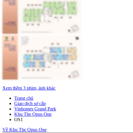
Xem thêm 3 phim, ảnh khác
Trang chủ
Giao dịch sơ cấp
Vinhomes Grand Park
Khu The Opus One
OS1
Về Khu The Opus One