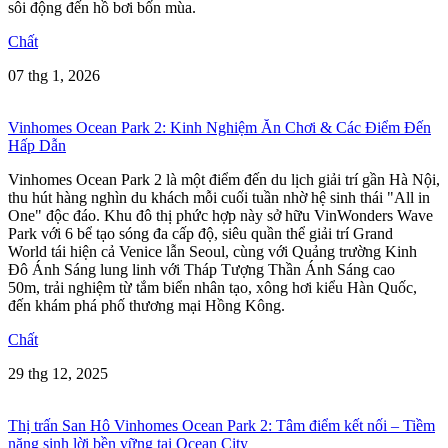
sôi động đến hồ bơi bốn mùa.
Chất
07 thg 1, 2026
Vinhomes Ocean Park 2: Kinh Nghiệm Ăn Chơi & Các Điểm Đến
Hấp Dẫn
Vinhomes Ocean Park 2 là một điểm đến du lịch giải trí gần Hà Nội,
thu hút hàng nghìn du khách mỗi cuối tuần nhờ hệ sinh thái "All in
One" độc đáo. Khu đô thị phức hợp này sở hữu VinWonders Wave
Park với 6 bể tạo sóng đa cấp độ, siêu quần thể giải trí Grand
World tái hiện cả Venice lẫn Seoul, cùng với Quảng trường Kinh
Đô Ánh Sáng lung linh với Tháp Tượng Thần Ánh Sáng cao
50m, trải nghiệm từ tắm biển nhân tạo, xông hơi kiểu Hàn Quốc,
đến khám phá phố thương mại Hồng Kông.
Chất
29 thg 12, 2025
Thị trấn San Hô Vinhomes Ocean Park 2: Tâm điểm kết nối – Tiềm
năng sinh lời bền vững tại Ocean City