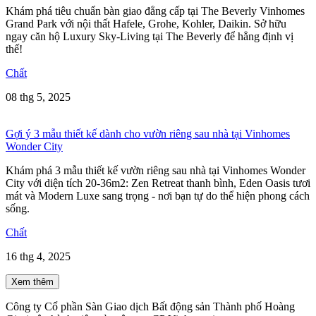
Khám phá tiêu chuẩn bàn giao đẳng cấp tại The Beverly Vinhomes
Grand Park với nội thất Hafele, Grohe, Kohler, Daikin. Sở hữu
ngay căn hộ Luxury Sky-Living tại The Beverly để hẳng định vị
thế!
Chất
08 thg 5, 2025
Gợi ý 3 mẫu thiết kế dành cho vườn riêng sau nhà tại Vinhomes
Wonder City
Khám phá 3 mẫu thiết kế vườn riêng sau nhà tại Vinhomes Wonder
City với diện tích 20-36m2: Zen Retreat thanh bình, Eden Oasis tươi
mát và Modern Luxe sang trọng - nơi bạn tự do thể hiện phong cách
sống.
Chất
16 thg 4, 2025
Xem thêm
Công ty Cổ phần Sàn Giao dịch Bất động sản Thành phố Hoàng