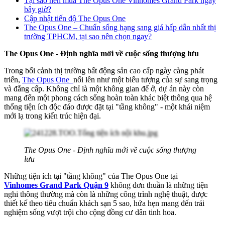
Tại sao nên mua The Opus One Vinhomes Grand Park ngay
bây giờ?
Cập nhật tiến độ The Opus One
The Opus One – Chuẩn sống hạng sang giá hấp dẫn nhất thị
trường TPHCM, tại sao nên chọn ngay?
The Opus One - Định nghĩa mới về cuộc sống thượng lưu
Trong bối cảnh thị trường bất động sản cao cấp ngày càng phát
triển,
The Opus One
nổi lên như một biểu tượng của sự sang trọng
và đẳng cấp. Không chỉ là một không gian để ở, dự án này còn
mang đến một phong cách sống hoàn toàn khác biệt thông qua hệ
thống tiện ích độc đáo được đặt tại "tầng không" - một khái niệm
mới lạ trong kiến trúc hiện đại.
The Opus One - Định nghĩa mới về cuộc sống thượng
lưu
Những tiện ích tại "tầng không" của The Opus One tại
Vinhomes Grand Park Quận 9
không đơn thuần là những tiện
nghi thông thường mà còn là những công trình nghệ thuật, được
thiết kế theo tiêu chuẩn khách sạn 5 sao, hứa hẹn mang đến trải
nghiệm sống vượt trội cho cộng đồng cư dân tinh hoa.