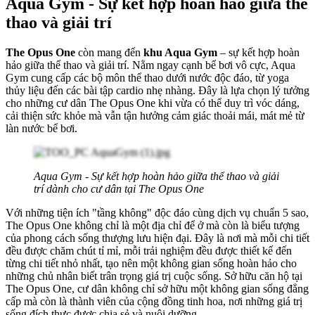
Aqua Gym - Sự kết hợp hoàn hảo giữa thể
thao và giải trí
The Opus One
còn mang đến
khu Aqua Gym
– sự kết hợp hoàn
hảo giữa thể thao và giải trí. Nằm ngay cạnh bể bơi vô cực, Aqua
Gym cung cấp các bộ môn thể thao dưới nước độc đáo, từ yoga
thủy liệu đến các bài tập cardio nhẹ nhàng. Đây là lựa chọn lý tưởng
cho những cư dân The Opus One khi vừa có thể duy trì vóc dáng,
cải thiện sức khỏe mà vẫn tận hưởng cảm giác thoải mái, mát mẻ từ
làn nước bể bơi.
Aqua Gym - Sự kết hợp hoàn hảo giữa thể thao và giải
trí dành cho cư dân tại The Opus One
Với những tiện ích "tầng không" độc đáo cùng dịch vụ chuẩn 5 sao,
The Opus One không chỉ là một địa chỉ để ở mà còn là biểu tượng
của phong cách sống thượng lưu hiện đại. Đây là nơi mà mỗi chi tiết
đều được chăm chút tỉ mỉ, mỗi trải nghiệm đều được thiết kế đến
từng chi tiết nhỏ nhất, tạo nên một không gian sống hoàn hảo cho
những chủ nhân biết trân trọng giá trị cuộc sống. Sở hữu căn hộ tại
The Opus One, cư dân không chỉ sở hữu một không gian sống đẳng
cấp mà còn là thành viên của cộng đồng tinh hoa, nơi những giá trị
sống đích thực được chia sẻ và nuôi dưỡng.