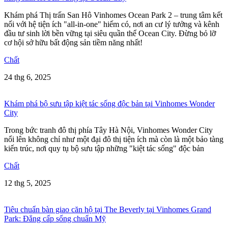
Khám phá Thị trấn San Hô Vinhomes Ocean Park 2 – trung tâm kết
nối với hệ tiện ích "all-in-one" hiếm có, nơi an cư lý tưởng và kênh
đầu tư sinh lời bền vững tại siêu quần thể Ocean City. Đừng bỏ lỡ
cơ hội sở hữu bất động sản tiềm năng nhất!
Chất
24 thg 6, 2025
Khám phá bộ sưu tập kiệt tác sống độc bản tại Vinhomes Wonder
City
Trong bức tranh đô thị phía Tây Hà Nội, Vinhomes Wonder City
nổi lên không chỉ như một đại đô thị tiện ích mà còn là một bảo tàng
kiến trúc, nơi quy tụ bộ sưu tập những "kiệt tác sống" độc bản
Chất
12 thg 5, 2025
Tiêu chuẩn bàn giao căn hộ tại The Beverly tại Vinhomes Grand
Park: Đẳng cấp sống chuẩn Mỹ