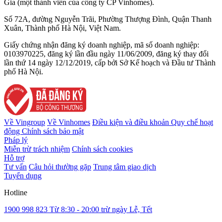
Gia (một thành viên của công ty CP Vinhomes).
Số 72A, đường Nguyễn Trãi, Phường Thượng Đình, Quận Thanh
Xuân, Thành phố Hà Nội, Việt Nam.
Giấy chứng nhận đăng ký doanh nghiệp, mã số doanh nghiệp:
0103970225, đăng ký lần đầu ngày 11/06/2009, đăng ký thay đổi
lần thứ 14 ngày 12/12/2019, cấp bởi Sở Kế hoạch và Đầu tư Thành
phố Hà Nội.
Về Vingroup
Về Vinhomes
Điều kiện và điều khoản
Quy chế hoạt
động
Chính sách bảo mật
Pháp lý
Miễn trừ trách nhiệm
Chính sách cookies
Hỗ trợ
Tư vấn
Câu hỏi thường gặp
Trung tâm giao dịch
Tuyển dụng
Hotline
1900 998 823
Từ 8:30 - 20:00 trừ ngày Lễ, Tết