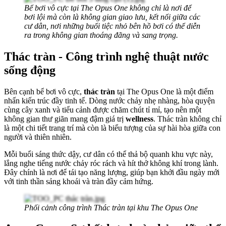
Bể bơi vô cực tại The Opus One không chỉ là nơi để
bơi lội mà còn là không gian giao lưu, kết nối giữa các
cư dân, nơi những buổi tiệc nhỏ bên hồ bơi có thể diễn
ra trong không gian thoáng đãng và sang trọng.
Thác tràn - Công trình nghệ thuật nước
sống động
Bên cạnh bể bơi vô cực,
thác tràn
tại The Opus One là một điểm
nhấn kiến trúc đầy tinh tế. Dòng nước chảy nhẹ nhàng, hòa quyện
cùng cây xanh và tiểu cảnh được chăm chút tỉ mỉ, tạo nên một
không gian thư giãn mang đậm giá trị
wellness
. Thác tràn không chỉ
là một chi tiết trang trí mà còn là biểu tượng của sự hài hòa giữa con
người và thiên nhiên.
Mỗi buổi sáng thức dậy, cư dân có thể thả bộ quanh khu vực này,
lắng nghe tiếng nước chảy róc rách và hít thở không khí trong lành.
Đây chính là nơi để tái tạo năng lượng, giúp bạn khởi đầu ngày mới
với tinh thần sảng khoái và tràn đầy cảm hứng.
Phối cảnh công trình Thác tràn tại khu The Opus One