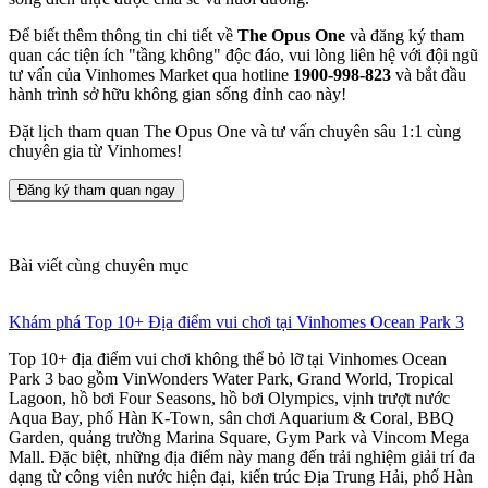
Để biết thêm thông tin chi tiết về
The Opus One
và đăng ký tham
quan các tiện ích "tầng không" độc đáo, vui lòng liên hệ với đội ngũ
tư vấn của Vinhomes Market qua hotline
1900-998-823
và bắt đầu
hành trình sở hữu không gian sống đỉnh cao này!
Đặt lịch tham quan The Opus One và tư vấn chuyên sâu 1:1 cùng
chuyên gia từ Vinhomes!
Đăng ký tham quan ngay
Bài viết cùng chuyên mục
Khám phá Top 10+ Địa điểm vui chơi tại Vinhomes Ocean Park 3
Top 10+ địa điểm vui chơi không thể bỏ lỡ tại Vinhomes Ocean
Park 3 bao gồm VinWonders Water Park, Grand World, Tropical
Lagoon, hồ bơi Four Seasons, hồ bơi Olympics, vịnh trượt nước
Aqua Bay, phố Hàn K-Town, sân chơi Aquarium & Coral, BBQ
Garden, quảng trường Marina Square, Gym Park và Vincom Mega
Mall. Đặc biệt, những địa điểm này mang đến trải nghiệm giải trí đa
dạng từ công viên nước hiện đại, kiến trúc Địa Trung Hải, phố Hàn