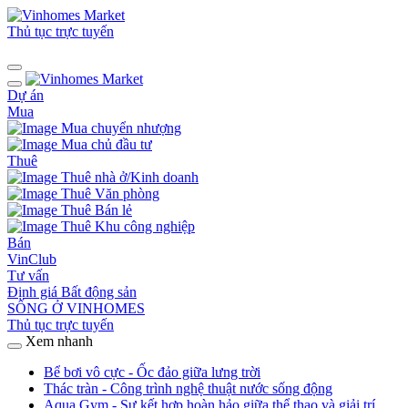
Thủ tục trực tuyến
Dự án
Mua
Mua chuyển nhượng
Mua chủ đầu tư
Thuê
Thuê nhà ở/Kinh doanh
Thuê Văn phòng
Thuê Bán lẻ
Thuê Khu công nghiệp
Bán
VinClub
Tư vấn
Định giá Bất động sản
SỐNG Ở VINHOMES
Thủ tục trực tuyến
Xem nhanh
Bể bơi vô cực - Ốc đảo giữa lưng trời
Thác tràn - Công trình nghệ thuật nước sống động
Aqua Gym - Sự kết hợp hoàn hảo giữa thể thao và giải trí