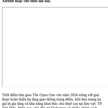
Airbnb hoặc cho thuê lâu dài.
Thời điểm bàn giao The Opus One vào năm 2026 trùng với giai
đoạn hoàn thiện hạ tầng giao thông trọng điểm, hứa hẹn mang lại
giá trị gia tăng và khả năng khai thác cho thuê cao tại khu vực TP.
Thủ Đức. Hiện nay, chủ đầu tư Vinhomes có nhiều chính sách