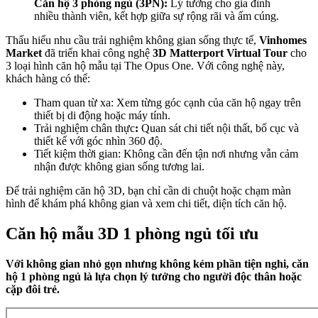
Căn hộ 3 phòng ngủ (3PN):
Lý tưởng cho gia đình
nhiều thành viên, kết hợp giữa sự rộng rãi và ấm cúng.
Thấu hiểu nhu cầu trải nghiệm không gian sống thực tế,
Vinhomes
Market
đã triển khai công nghệ
3D Matterport Virtual Tour
cho
3 loại hình căn hộ mẫu tại The Opus One. Với công nghệ này,
khách hàng có thể:
Tham quan từ xa: Xem từng góc cạnh của căn hộ ngay trên
thiết bị di động hoặc máy tính.
Trải nghiệm chân thực
:
Quan sát chi tiết nội thất, bố cục và
thiết kế với góc nhìn 360 độ.
Tiết kiệm thời gian: Không cần đến tận nơi nhưng vẫn cảm
nhận được không gian sống tương lai.
Để trải nghiệm căn hộ 3D, bạn chỉ cần di chuột hoặc chạm màn
hình để khám phá không gian và xem chi tiết, diện tích căn hộ.
Căn hộ mẫu 3D 1 phòng ngủ tối ưu
Với không gian nhỏ gọn nhưng không kém phần tiện nghi, căn
hộ 1 phòng ngủ là lựa chọn lý tưởng cho người độc thân hoặc
cặp đôi trẻ.