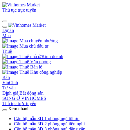
Thủ tục trực tuyến
Dự án
Mua
Mua chuyển nhượng
Mua chủ đầu tư
Thuê
Thuê nhà ở/Kinh doanh
Thuê Văn phòng
Thuê Bán lẻ
Thuê Khu công nghiệp
Bán
VinClub
Tư vấn
Định giá Bất động sản
SỐNG Ở VINHOMES
Thủ tục trực tuyến
Xem nhanh
Căn hộ mẫu 3D 1 phòng ngủ tối ưu
Căn hộ mẫu 3D 2 phòng ngủ tiện nghi
Căn hộ mẫu 3D 3 phòng ngủ đẳng cấp