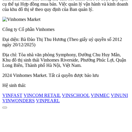
cụ thể tại Hợp đồng mua bán. Việc quản lý vận hành và kinh doanh
của khu đô thị sẽ theo quy định của Ban quản lý.
Công ty Cổ phần Vinhomes
Đại diện: Bà Đào Thị Thu Hương (Theo giấy uỷ quyền số 2012
ngày 20/12/2025)
Địa chỉ: Tòa nhà văn phòng Symphony, Đường Chu Huy Mân,
Khu đô thị sinh thái Vinhomes Riverside, Phường Phúc Lợi, Quận
Long Biên, Thành phố Hà Nội, Việt Nam.
2024 Vinhomes Market. Tất cả quyền được bảo lưu
Hệ sinh thái:
VINFAST
VINCOM RETAIL
VINSCHOOL
VINMEC
VINUNI
VINWONDERS
VINPEARL