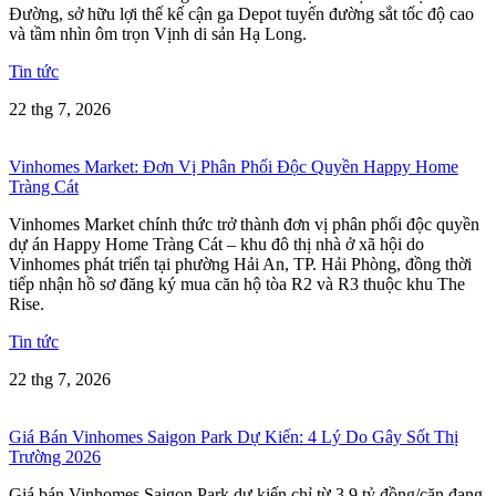
Đường, sở hữu lợi thế kế cận ga Depot tuyến đường sắt tốc độ cao
và tầm nhìn ôm trọn Vịnh di sản Hạ Long.
Tin tức
22 thg 7, 2026
Vinhomes Market: Đơn Vị Phân Phối Độc Quyền Happy Home
Tràng Cát
Vinhomes Market chính thức trở thành đơn vị phân phối độc quyền
dự án Happy Home Tràng Cát – khu đô thị nhà ở xã hội do
Vinhomes phát triển tại phường Hải An, TP. Hải Phòng, đồng thời
tiếp nhận hồ sơ đăng ký mua căn hộ tòa R2 và R3 thuộc khu The
Rise.
Tin tức
22 thg 7, 2026
Giá Bán Vinhomes Saigon Park Dự Kiến: 4 Lý Do Gây Sốt Thị
Trường 2026
Giá bán Vinhomes Saigon Park dự kiến chỉ từ 3,9 tỷ đồng/căn đang