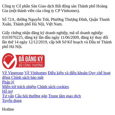
Công ty Cổ phần Sàn Giao dịch Bất động sản Thành phố Hoàng
Gia (một thành viên của công ty CP Vinhomes).
Số 72A, đường Nguyễn Trãi, Phường Thượng Đình, Quận Thanh
Xuân, Thành phố Hà Nội, Việt Nam.
Giấy chứng nhận đăng ký doanh nghiệp, mã số doanh nghiệp:
0103970225, đăng ký lần đầu ngày 11/06/2009, đăng ký thay đổi
lần thứ 14 ngày 12/12/2019, cấp bởi Sở Kế hoạch và Đầu tư Thành
phố Hà Nội.
Về Vingroup
Về Vinhomes
Điều kiện và điều khoản
Quy chế hoạt
động
Chính sách bảo mật
Pháp lý
Miễn trừ trách nhiệm
Chính sách cookies
Hỗ trợ
Tư vấn
Câu hỏi thường gặp
Trung tâm giao dịch
Tuyển dụng
Hotline