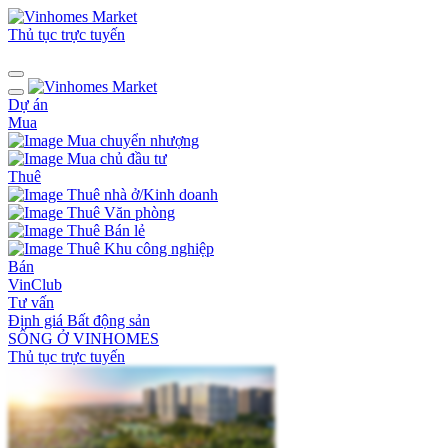
Thủ tục trực tuyến
Dự án
Mua
Mua chuyển nhượng
Mua chủ đầu tư
Thuê
Thuê nhà ở/Kinh doanh
Thuê Văn phòng
Thuê Bán lẻ
Thuê Khu công nghiệp
Bán
VinClub
Tư vấn
Định giá Bất động sản
SỐNG Ở VINHOMES
Thủ tục trực tuyến