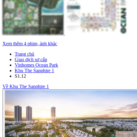
Xem thêm 4 phim, ảnh khác
Trang chủ
Giao dịch sơ cấp
Vinhomes Ocean Park
Khu The Sapphire 1
S1.12
Về Khu The Sapphire 1