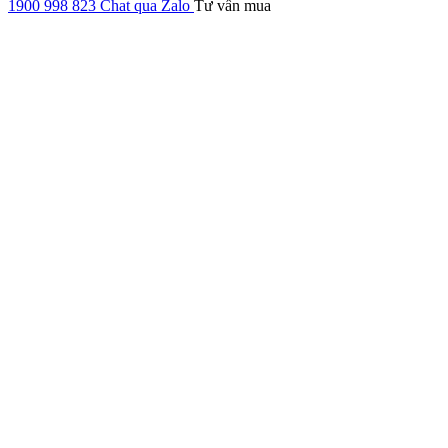
1900 998 823
Chat qua Zalo
Tư vấn mua