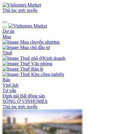
Thủ tục trực tuyến
Dự án
Mua
Mua chuyển nhượng
Mua chủ đầu tư
Thuê
Thuê nhà ở/Kinh doanh
Thuê Văn phòng
Thuê Bán lẻ
Thuê Khu công nghiệp
Bán
VinClub
Tư vấn
Định giá Bất động sản
SỐNG Ở VINHOMES
Thủ tục trực tuyến