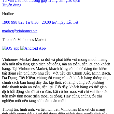
Tư vấn
Câu hỏi thường gặp
Trung tâm giao dịch
Tuyển dụng
Hotline
1900 998 823
Từ 8:30 - 20:00 trừ ngày Lễ, Tết
market@vinhomes.vn
Theo dõi Vinhomes Market
Vinhomes Market được ra đời và phát triển với mong muốn mang
đến một nền tảng giao dịch bất động sản an toàn, tiện lợi cho khách
hàng. Tại Vinhomes Market, khách hàng có thể dễ dàng tìm kiếm
bất động sản phù hợp nhu cầu. Với tiêu chí Chính Xác, Minh Bạch,
Đa Dạng, Tiết Kiệm, chúng tôi cung cấp tới khách hàng thông tin,
chính sách bán hàng đầy đủ, kịp thời, rõ ràng, cùng với phương
thức thanh toán an toàn, tiện lợi. Giờ đây, khách hàng có thể giao
dịch bất động sản ở bất cứ đâu, bất cứ lúc nào, với chỉ vài thao tác
trên máy tính hoặc điện thoại di động. Hãy cùng chúng tôi trải
nghiệm một nền tảng số hoàn toàn mới!
Thông tin, hình ảnh, và tiện ích trên Vinhomes Market chỉ mang
tính chất tương đối và có thể được điều chỉnh theo quyết định của