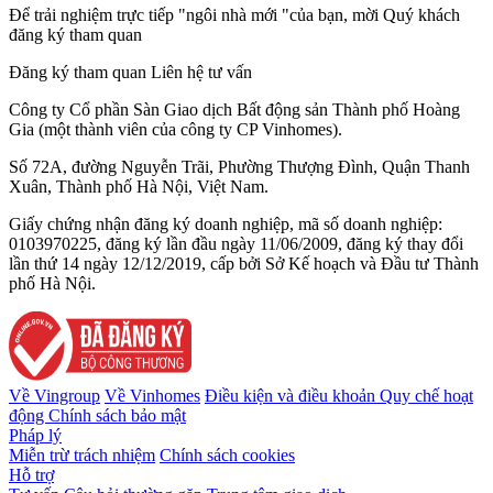
Để trải nghiệm trực tiếp "ngôi nhà mới "của bạn, mời Quý khách
đăng ký tham quan
Đăng ký tham quan
Liên hệ tư vấn
Công ty Cổ phần Sàn Giao dịch Bất động sản Thành phố Hoàng
Gia (một thành viên của công ty CP Vinhomes).
Số 72A, đường Nguyễn Trãi, Phường Thượng Đình, Quận Thanh
Xuân, Thành phố Hà Nội, Việt Nam.
Giấy chứng nhận đăng ký doanh nghiệp, mã số doanh nghiệp:
0103970225, đăng ký lần đầu ngày 11/06/2009, đăng ký thay đổi
lần thứ 14 ngày 12/12/2019, cấp bởi Sở Kế hoạch và Đầu tư Thành
phố Hà Nội.
Về Vingroup
Về Vinhomes
Điều kiện và điều khoản
Quy chế hoạt
động
Chính sách bảo mật
Pháp lý
Miễn trừ trách nhiệm
Chính sách cookies
Hỗ trợ