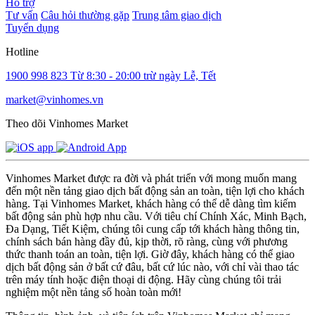
Hỗ trợ
Tư vấn
Câu hỏi thường gặp
Trung tâm giao dịch
Tuyển dụng
Hotline
1900 998 823
Từ 8:30 - 20:00 trừ ngày Lễ, Tết
market@vinhomes.vn
Theo dõi Vinhomes Market
Vinhomes Market được ra đời và phát triển với mong muốn mang
đến một nền tảng giao dịch bất động sản an toàn, tiện lợi cho khách
hàng. Tại Vinhomes Market, khách hàng có thể dễ dàng tìm kiếm
bất động sản phù hợp nhu cầu. Với tiêu chí Chính Xác, Minh Bạch,
Đa Dạng, Tiết Kiệm, chúng tôi cung cấp tới khách hàng thông tin,
chính sách bán hàng đầy đủ, kịp thời, rõ ràng, cùng với phương
thức thanh toán an toàn, tiện lợi. Giờ đây, khách hàng có thể giao
dịch bất động sản ở bất cứ đâu, bất cứ lúc nào, với chỉ vài thao tác
trên máy tính hoặc điện thoại di động. Hãy cùng chúng tôi trải
nghiệm một nền tảng số hoàn toàn mới!