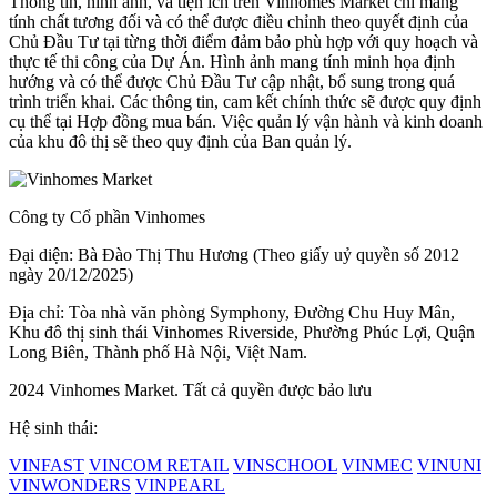
Thông tin, hình ảnh, và tiện ích trên Vinhomes Market chỉ mang
tính chất tương đối và có thể được điều chỉnh theo quyết định của
Chủ Đầu Tư tại từng thời điểm đảm bảo phù hợp với quy hoạch và
thực tế thi công của Dự Án. Hình ảnh mang tính minh họa định
hướng và có thể được Chủ Đầu Tư cập nhật, bổ sung trong quá
trình triển khai. Các thông tin, cam kết chính thức sẽ được quy định
cụ thể tại Hợp đồng mua bán. Việc quản lý vận hành và kinh doanh
của khu đô thị sẽ theo quy định của Ban quản lý.
Công ty Cổ phần Vinhomes
Đại diện: Bà Đào Thị Thu Hương (Theo giấy uỷ quyền số 2012
ngày 20/12/2025)
Địa chỉ: Tòa nhà văn phòng Symphony, Đường Chu Huy Mân,
Khu đô thị sinh thái Vinhomes Riverside, Phường Phúc Lợi, Quận
Long Biên, Thành phố Hà Nội, Việt Nam.
2024 Vinhomes Market. Tất cả quyền được bảo lưu
Hệ sinh thái:
VINFAST
VINCOM RETAIL
VINSCHOOL
VINMEC
VINUNI
VINWONDERS
VINPEARL