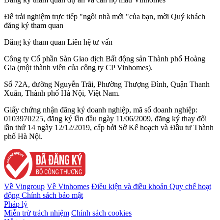
Để trải nghiệm trực tiếp "ngôi nhà mới "của bạn, mời Quý khách
đăng ký tham quan
Đăng ký tham quan
Liên hệ tư vấn
Công ty Cổ phần Sàn Giao dịch Bất động sản Thành phố Hoàng
Gia (một thành viên của công ty CP Vinhomes).
Số 72A, đường Nguyễn Trãi, Phường Thượng Đình, Quận Thanh
Xuân, Thành phố Hà Nội, Việt Nam.
Giấy chứng nhận đăng ký doanh nghiệp, mã số doanh nghiệp:
0103970225, đăng ký lần đầu ngày 11/06/2009, đăng ký thay đổi
lần thứ 14 ngày 12/12/2019, cấp bởi Sở Kế hoạch và Đầu tư Thành
phố Hà Nội.
Về Vingroup
Về Vinhomes
Điều kiện và điều khoản
Quy chế hoạt
động
Chính sách bảo mật
Pháp lý
Miễn trừ trách nhiệm
Chính sách cookies