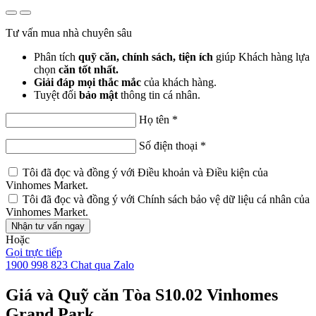
Tư vấn mua nhà chuyên sâu
Phân tích
quỹ căn, chính sách, tiện ích
giúp Khách hàng lựa
chọn
căn tốt nhất.
Giải đáp mọi thắc mắc
của khách hàng.
Tuyệt đối
bảo mật
thông tin cá nhân.
Họ tên
*
Số điện thoại
*
Tôi đã đọc và đồng ý với
Điều khoản và Điều kiện
của
Vinhomes Market.
Tôi đã đọc và đồng ý với
Chính sách bảo vệ dữ liệu cá nhân
của
Vinhomes Market.
Nhận tư vấn ngay
Hoặc
Gọi trực tiếp
1900 998 823
Chat qua Zalo
Giá và Quỹ căn Tòa S10.02 Vinhomes
Grand Park