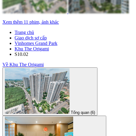
Xem thêm 11 phim, ảnh khác
Trang chủ
Giao dịch sơ cấp
Vinhomes Grand Park
Khu The Origami
S10.02
Về Khu The Origami
Tổng quan (6)