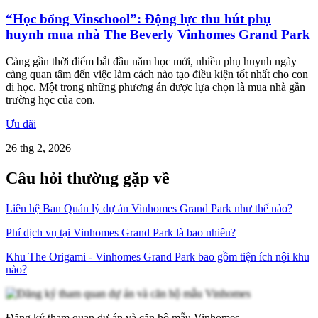
“Học bổng Vinschool”: Động lực thu hút phụ
huynh mua nhà The Beverly Vinhomes Grand Park
Càng gần thời điểm bắt đầu năm học mới, nhiều phụ huynh ngày
càng quan tâm đến việc làm cách nào tạo điều kiện tốt nhất cho con
đi học. Một trong những phương án được lựa chọn là mua nhà gần
trường học của con.
Ưu đãi
26 thg 2, 2026
Câu hỏi thường gặp về
Liên hệ Ban Quản lý dự án Vinhomes Grand Park như thế nào?
Phí dịch vụ tại Vinhomes Grand Park là bao nhiêu?
Khu The Origami - Vinhomes Grand Park bao gồm tiện ích nội khu
nào?
Đăng ký tham quan dự án và căn hộ mẫu Vinhomes