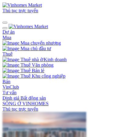
Thủ tục trực tuyến
Dự án
Mua
Mua chuyển nhượng
Mua chủ đầu tư
Thuê
Thuê nhà ở/Kinh doanh
Thuê Văn phòng
Thuê Bán lẻ
Thuê Khu công nghiệp
Bán
VinClub
Tư vấn
Định giá Bất động sản
SỐNG Ở VINHOMES
Thủ tục trực tuyến