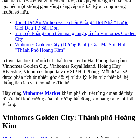
đại, tiện ích 5 sao và vị trí chiến lược, đặc quyền riêng tư tuyệt đối
tạo nên một không gian sống đẳng cấp mà bất kỳ ai cũng mong
muốn sở hữu.
Top 4 Dự Án Vinhomes Tại Hải Phòng “Hot Nhất” Được
Giới Đầu Tư Săn Đón
5 trụ cột khẳng định tiềm năng tăng giá của Vinhomes Golden
City
Vinhomes Golden City (Dương Kinh): Giải Mã Sức Hút
"Thành Phố Hoàng Kim"
5 tuyệt tác biệt thự nổi bật nhất hiện nay tại Hải Phòng bao gồm
Vinhomes Golden City, Vinhomes Royal Island, Hoàng Huy
Riverside, Vinhomes Imperia và VSIP Hải Phòng. Mỗi dự án sẽ
được phân tích từ nhiều góc độ: vị trí địa lý, kiến trúc thiết kế, hệ
thống tiện ích và tiềm năng đầu tư.
Hãy cùng
Vinhomes Market
khám phá chi tiết từng dự án để thấy
rõ sức hút khó cưỡng của thị trường bất động sản hạng sang tại Hải
Phòng.
Vinhomes Golden City: Thành phố Hoàng
Kim