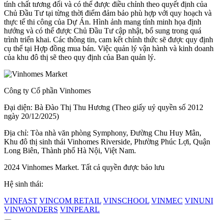
tính chất tương đối và có thể được điều chỉnh theo quyết định của
Chủ Đầu Tư tại từng thời điểm đảm bảo phù hợp với quy hoạch và
thực tế thi công của Dự Án. Hình ảnh mang tính minh họa định
hướng và có thể được Chủ Đầu Tư cập nhật, bổ sung trong quá
trình triển khai. Các thông tin, cam kết chính thức sẽ được quy định
cụ thể tại Hợp đồng mua bán. Việc quản lý vận hành và kinh doanh
của khu đô thị sẽ theo quy định của Ban quản lý.
Công ty Cổ phần Vinhomes
Đại diện: Bà Đào Thị Thu Hương (Theo giấy uỷ quyền số 2012
ngày 20/12/2025)
Địa chỉ: Tòa nhà văn phòng Symphony, Đường Chu Huy Mân,
Khu đô thị sinh thái Vinhomes Riverside, Phường Phúc Lợi, Quận
Long Biên, Thành phố Hà Nội, Việt Nam.
2024 Vinhomes Market. Tất cả quyền được bảo lưu
Hệ sinh thái:
VINFAST
VINCOM RETAIL
VINSCHOOL
VINMEC
VINUNI
VINWONDERS
VINPEARL