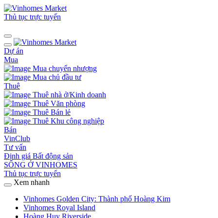
Thủ tục trực tuyến
Dự án
Mua
Mua chuyển nhượng
Mua chủ đầu tư
Thuê
Thuê nhà ở/Kinh doanh
Thuê Văn phòng
Thuê Bán lẻ
Thuê Khu công nghiệp
Bán
VinClub
Tư vấn
Định giá Bất động sản
SỐNG Ở VINHOMES
Thủ tục trực tuyến
Xem nhanh
Vinhomes Golden City: Thành phố Hoàng Kim
Vinhomes Royal Island
Hoàng Huy Riverside