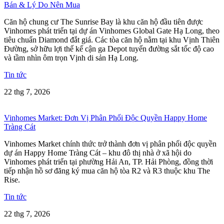
Bán & Lý Do Nên Mua
Căn hộ chung cư The Sunrise Bay là khu căn hộ đầu tiên được
Vinhomes phát triển tại dự án Vinhomes Global Gate Hạ Long, theo
tiêu chuẩn Diamond đắt giá. Các tòa căn hộ nằm tại khu Vịnh Thiên
Đường, sở hữu lợi thế kế cận ga Depot tuyến đường sắt tốc độ cao
và tầm nhìn ôm trọn Vịnh di sản Hạ Long.
Tin tức
22 thg 7, 2026
Vinhomes Market: Đơn Vị Phân Phối Độc Quyền Happy Home
Tràng Cát
Vinhomes Market chính thức trở thành đơn vị phân phối độc quyền
dự án Happy Home Tràng Cát – khu đô thị nhà ở xã hội do
Vinhomes phát triển tại phường Hải An, TP. Hải Phòng, đồng thời
tiếp nhận hồ sơ đăng ký mua căn hộ tòa R2 và R3 thuộc khu The
Rise.
Tin tức
22 thg 7, 2026