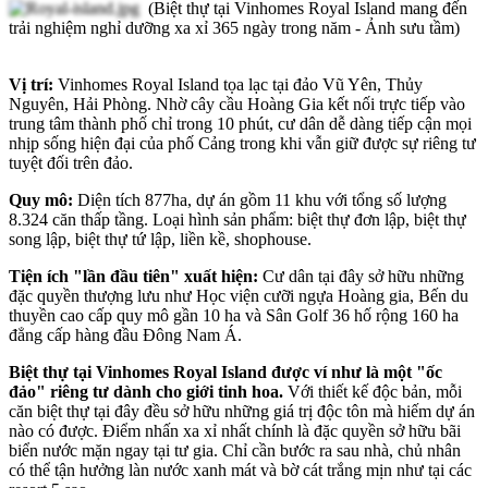
(Biệt thự tại Vinhomes Royal Island mang đến
trải nghiệm nghỉ dưỡng xa xỉ 365 ngày trong năm - Ảnh sưu tầm)
Vị trí:
Vinhomes Royal Island tọa lạc tại đảo Vũ Yên, Thủy
Nguyên, Hải Phòng. Nhờ cây cầu Hoàng Gia kết nối trực tiếp vào
trung tâm thành phố chỉ trong 10 phút, cư dân dễ dàng tiếp cận mọi
nhịp sống hiện đại của phố Cảng trong khi vẫn giữ được sự riêng tư
tuyệt đối trên đảo.
Quy mô:
Diện tích 877ha, dự án gồm 11 khu với tổng số lượng
8.324 căn thấp tầng. Loại hình sản phẩm: biệt thự đơn lập, biệt thự
song lập, biệt thự tứ lập, liền kề, shophouse.
Tiện ích "lần đầu tiên" xuất hiện:
Cư dân tại đây sở hữu những
đặc quyền thượng lưu như Học viện cưỡi ngựa Hoàng gia, Bến du
thuyền cao cấp quy mô gần 10 ha và Sân Golf 36 hố rộng 160 ha
đẳng cấp hàng đầu Đông Nam Á.
Biệt thự tại Vinhomes Royal Island được ví như là một "ốc
đảo" riêng tư dành cho giới tinh hoa.
Với thiết kế độc bản, mỗi
căn biệt thự tại đây đều sở hữu những giá trị độc tôn mà hiếm dự án
nào có được. Điểm nhấn xa xỉ nhất chính là đặc quyền sở hữu bãi
biển nước mặn ngay tại tư gia. Chỉ cần bước ra sau nhà, chủ nhân
có thể tận hưởng làn nước xanh mát và bờ cát trắng mịn như tại các