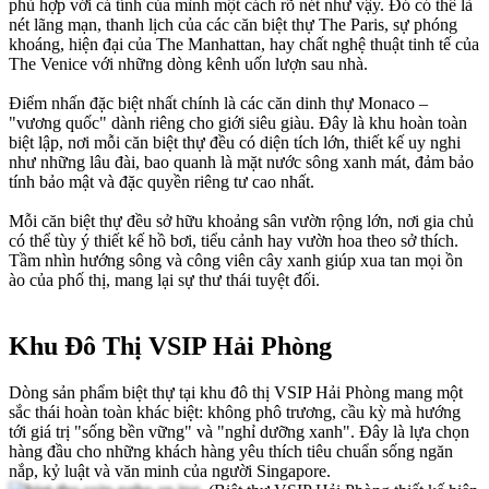
phù hợp với cá tính của mình một cách rõ nét như vậy. Đó có thể là
nét lãng mạn, thanh lịch của các căn biệt thự The Paris, sự phóng
khoáng, hiện đại của The Manhattan, hay chất nghệ thuật tinh tế của
The Venice với những dòng kênh uốn lượn sau nhà.
Điểm nhấn đặc biệt nhất chính là các căn dinh thự Monaco –
"vương quốc" dành riêng cho giới siêu giàu. Đây là khu hoàn toàn
biệt lập, nơi mỗi căn biệt thự đều có diện tích lớn, thiết kế uy nghi
như những lâu đài, bao quanh là mặt nước sông xanh mát, đảm bảo
tính bảo mật và đặc quyền riêng tư cao nhất.
Mỗi căn biệt thự đều sở hữu khoảng sân vườn rộng lớn, nơi gia chủ
có thể tùy ý thiết kế hồ bơi, tiểu cảnh hay vườn hoa theo sở thích.
Tầm nhìn hướng sông và công viên cây xanh giúp xua tan mọi ồn
ào của phố thị, mang lại sự thư thái tuyệt đối.
Khu Đô Thị VSIP Hải Phòng
Dòng sản phẩm biệt thự tại khu đô thị VSIP Hải Phòng mang một
sắc thái hoàn toàn khác biệt: không phô trương, cầu kỳ mà hướng
tới giá trị "sống bền vững" và "nghỉ dưỡng xanh". Đây là lựa chọn
hàng đầu cho những khách hàng yêu thích tiêu chuẩn sống ngăn
nắp, kỷ luật và văn minh của người Singapore.