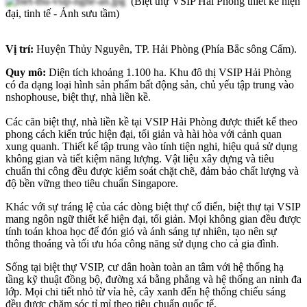
(Biệt thự VSIP Hải Phòng thiết kế hiện
đại, tinh tế - Ảnh sưu tầm)
Vị trí:
Huyện Thủy Nguyên, TP. Hải Phòng (Phía Bắc sông Cấm).
Quy mô:
Diện tích khoảng 1.100 ha. Khu đô thị VSIP Hải Phòng
có đa dạng loại hình sản phẩm bất động sản, chủ yếu tập trung vào
nshophouse, biệt thự, nhà liền kề.
Các căn biệt thự, nhà liền kề tại VSIP Hải Phòng được thiết kế theo
phong cách kiến trúc hiện đại, tối giản và hài hòa với cảnh quan
xung quanh. Thiết kế tập trung vào tính tiện nghi, hiệu quả sử dụng
không gian và tiết kiệm năng lượng. Vật liệu xây dựng và tiêu
chuẩn thi công đều được kiểm soát chặt chẽ, đảm bảo chất lượng và
độ bền vững theo tiêu chuẩn Singapore.
Khác với sự tráng lệ của các dòng biệt thự cổ điển, biệt thự tại VSIP
mang ngôn ngữ thiết kế hiện đại, tối giản. Mọi không gian đều được
tính toán khoa học để đón gió và ánh sáng tự nhiên, tạo nên sự
thông thoáng và tối ưu hóa công năng sử dụng cho cả gia đình.
Sống tại biệt thự VSIP, cư dân hoàn toàn an tâm với hệ thống hạ
tầng kỹ thuật đồng bộ, đường xá bằng phẳng và hệ thống an ninh đa
lớp. Mọi chi tiết nhỏ từ vỉa hè, cây xanh đến hệ thống chiếu sáng
đều được chăm sóc tỉ mỉ theo tiêu chuẩn quốc tế.