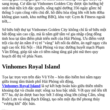
sang trọng. Cư dân tại Vinhomes Golden City được tận hưởng hệ
sinh thái tiện ích đặc quyền, sống nghỉ dưỡng 356 ngày gồm: hệ
thống 5 cụm công viên chủ đề, hồ điều hòa rộng lớn với hơn 40ha
không gian xanh, khu nướng BBQ, khu vực Gym & Fitness ngoài
trời,...
Sở hữu biệt thự tại Vinhomes Golden City không chỉ là sở hữu một
bất động sản cao cấp, mà là nắm giữ tấm vé gia nhập cộng đồng
tinh hoa tại tâm điểm phát triển mới của Hải Phòng. Ưu điểm vượt
trội của dự án nằm ở vị trí "vàng" kết nối đa điểm, án ngữ ngay cửa
ngõ cao tốc Hà Nội – Hải Phòng và trục đường huyết mạch Phạm
Văn Đồng, giúp tài sản có tiềm năng tăng giá phi mã theo quy
hoạch đô thị về phía Nam.
Vinhomes Royal Island
Tọa lạc trọn vẹn trên đảo Vũ Yên – hòn đảo hiếm hoi nằm ngay
giữa trung tâm thành phố Hải Phòng sôi động,
Vinhomes Royal Island
là sự kết hợp hoàn hảo giữa thiên nhiên
khoáng đạt và chuẩn mực sống xa hoa bậc nhất. Với quy mô lên tới
877 ha, dự án được bao bọc bởi 3 dòng sông lớn (sông Cấm, sông
Ruột Lợn và sông Bạch Đằng), tạo nên một địa thế phong thủy
"vượng khí" độc bản.