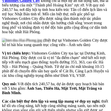
Vinhomes Golden City
không chỉ là một dự án bất động sản, mà là
biểu tượng của một "Thành phố Hoàng Kim" rực rỡ. Với quy mô
240,57 ha, nơi đây hội tụ tinh hoa kiến trúc Tân cổ điển lịch lãm và
mỹ học Nhật Bản tinh tế. Mỗi căn biệt thự, mỗi góc phố tại
Vinhomes Golden City đều được nâng tầm thành một tác phẩm
nghệ thuật, nơi chủ nhân được tận hưởng chất sống 'resort trong
lòng phố' và khẳng định vị thế độc bản giữa cộng đồng cư dân tinh
hoa bậc nhất Hải Phòng.
(Biệt thự tại Vinhomes Golden City được
bố trí hài hòa xung quanh trục công viên - Ảnh sưu tầm)
Vị trí chiến lược:
Vinhomes Golden City tọa lạc tại Dương Kinh,
Hải Phòng. Đây được coi là vị trí "đa điểm chạm" nhờ kết nối trực
tiếp với siêu mạch giao thông: tuyến đường 353, 363, cao tốc Hà
Nội – Hải Phòng – Quảng Ninh. Từ dự án chỉ mất khoảng 10-15
phút để di chuyển đến sân bay quốc tế Cát Bi, Cảng Lạch Huyện và
các khu công nghiệp trọng điểm như Đình Vũ, VSIP.
Quy mô:
Với diện tích 240,57 ha, dự án được quy hoạch bài bản
với 5 khu gồm:
Ánh Sao, Thiên Hà, Mặt Trời, Mặt Trăng và
Bình Minh.
Các căn biệt thự đơn lập và song lập mang vẻ đẹp uy nghi
, thiết
kế tối ưu công năng, kết hợp cùng những mảng xanh, tạo nên một
không gian sống gần gũi với thiên nhiên nhưng vẫn giữ được sự