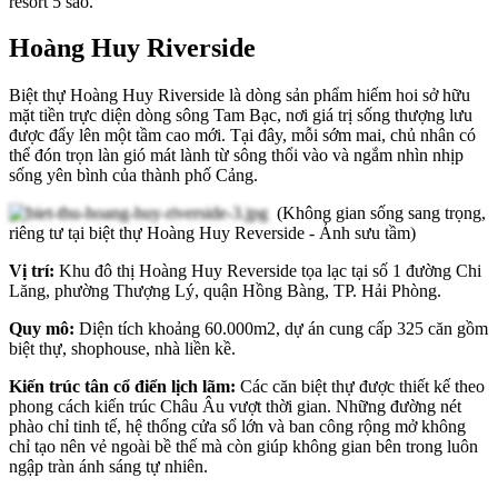
resort 5 sao.
Hoàng Huy Riverside
Biệt thự Hoàng Huy Riverside là dòng sản phẩm hiếm hoi sở hữu
mặt tiền trực diện dòng sông Tam Bạc, nơi giá trị sống thượng lưu
được đẩy lên một tầm cao mới. Tại đây, mỗi sớm mai, chủ nhân có
thể đón trọn làn gió mát lành từ sông thổi vào và ngắm nhìn nhịp
sống yên bình của thành phố Cảng.
(Không gian sống sang trọng,
riêng tư tại biệt thự Hoàng Huy Reverside - Ảnh sưu tầm)
Vị trí:
Khu đô thị Hoàng Huy Reverside tọa lạc tại số 1 đường Chi
Lăng, phường Thượng Lý, quận Hồng Bàng, TP. Hải Phòng.
Quy mô:
Diện tích khoảng 60.000m2, dự án cung cấp 325 căn gồm
biệt thự, shophouse, nhà liền kề.
Kiến trúc tân cổ điển lịch lãm:
Các căn biệt thự được thiết kế theo
phong cách kiến trúc Châu Âu vượt thời gian. Những đường nét
phào chỉ tinh tế, hệ thống cửa sổ lớn và ban công rộng mở không
chỉ tạo nên vẻ ngoài bề thế mà còn giúp không gian bên trong luôn
ngập tràn ánh sáng tự nhiên.