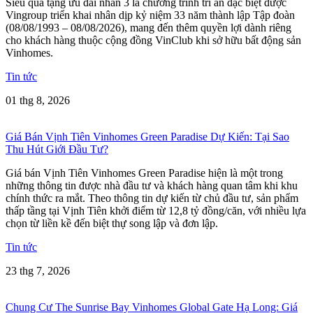
Siêu quà tặng ưu đãi nhân 3 là chương trình tri ân đặc biệt được
Vingroup triển khai nhân dịp kỷ niệm 33 năm thành lập Tập đoàn
(08/08/1993 – 08/08/2026), mang đến thêm quyền lợi dành riêng
cho khách hàng thuộc cộng đồng VinClub khi sở hữu bất động sản
Vinhomes.
Tin tức
01 thg 8, 2026
Giá Bán Vịnh Tiên Vinhomes Green Paradise Dự Kiến: Tại Sao
Thu Hút Giới Đầu Tư?
Giá bán Vịnh Tiên Vinhomes Green Paradise hiện là một trong
những thông tin được nhà đầu tư và khách hàng quan tâm khi khu
chính thức ra mắt. Theo thông tin dự kiến từ chủ đầu tư, sản phẩm
thấp tầng tại Vịnh Tiên khởi điểm từ 12,8 tỷ đồng/căn, với nhiều lựa
chọn từ liền kề đến biệt thự song lập và đơn lập.
Tin tức
23 thg 7, 2026
Chung Cư The Sunrise Bay Vinhomes Global Gate Hạ Long: Giá