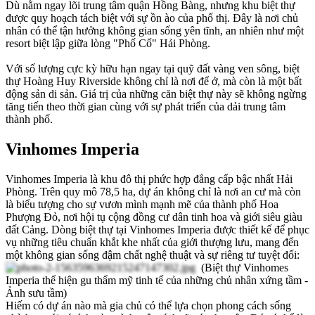
Dù nằm ngay lõi trung tâm quận Hồng Bàng, nhưng khu biệt thự
được quy hoạch tách biệt với sự ồn ào của phố thị. Đây là nơi chủ
nhân có thể tận hưởng không gian sống yên tĩnh, an nhiên như một
resort biệt lập giữa lòng "Phố Cổ" Hải Phòng.
Với số lượng cực kỳ hữu hạn ngay tại quỹ đất vàng ven sông, biệt
thự Hoàng Huy Riverside không chỉ là nơi để ở, mà còn là một bất
động sản di sản. Giá trị của những căn biệt thự này sẽ không ngừng
tăng tiến theo thời gian cùng với sự phát triển của dải trung tâm
thành phố.
Vinhomes Imperia
Vinhomes Imperia là khu đô thị phức hợp đẳng cấp bậc nhất Hải
Phòng. Trên quy mô 78,5 ha, dự án không chỉ là nơi an cư mà còn
là biểu tượng cho sự vươn mình mạnh mẽ của thành phố Hoa
Phượng Đỏ, nơi hội tụ cộng đồng cư dân tinh hoa và giới siêu giàu
đất Cảng. Dòng biệt thự tại Vinhomes Imperia được thiết kế để phục
vụ những tiêu chuẩn khắt khe nhất của giới thượng lưu, mang đến
một không gian sống đậm chất nghệ thuật và sự riêng tư tuyệt đối:
(Biệt thự Vinhomes
Imperia thể hiện gu thẩm mỹ tinh tế của những chủ nhân xứng tầm -
Ảnh sưu tầm)
Hiếm có dự án nào mà gia chủ có thể lựa chọn phong cách sống