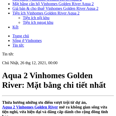
Mặt bằng căn hộ Vinhomes Golden River Aqua 2
Giá bán & cho thuê Vinhomes Golden River Aqua 2
Tiện ích Vinhomes Golden River Aqua 2
Tiện ích nội khu
Tiện ích ngoại khu
Kết
Trang chủ
Sống ở Vinhomes
Tin tức
Tin tức
Chủ Nhật, 26 thg 12, 2021, 00:00
Aqua 2 Vinhomes Golden
River: Mặt bằng chi tiết nhất
Thừa hưởng những ưu điểm vượt trội từ dự án,
Aqua 2 Vinhomes Golden River
mở ra không gian sống vừa
tiện nghi, vừa hiện đại và đẳng cấp dành cho cộng đồng tinh