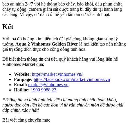
bảo an ninh 24/7 với hệ thống báo cháy, báo khói, đầu phun chữa
cháy tự động, camera giám sát được trang bị đầy đủ tại hành lang
các tầng. Vì vậy, cư dân có thể yên tâm an cư và sinh hoạt.
Kết
Với tọa độ hoàng kim, tiện ích đắt giá cùng không gian sống lý
tưởng,
Aqua 2 Vinhomes Golden River
là nơi kiến tạo nên những
giá trị sống đích thực cho cộng đồng tinh hoa.
Để biết thêm thông tin chi tiết, quý khách hàng vui lòng liên hệ
Vinhomes Market qua:
Website:
https://market.vinhomes.vn/
Fanpage:
https://facebook.com/market.vinhomes.vn
Email:
market@vinhomes.vn
Hotline:
1900 9988 23
*Thông tin và hình ảnh bài viết chỉ mang tính chất tham khảo,
người đọc cần liên hệ các đơn vị tư vấn chuyên môn để được giải
đáp chính xác nhất!
Bài viết cùng chuyên mục