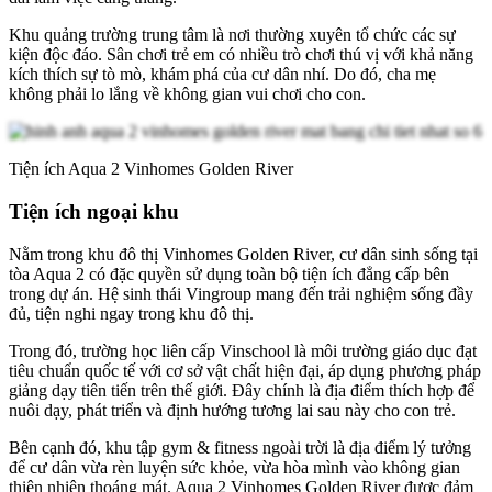
Khu quảng trường trung tâm là nơi thường xuyên tổ chức các sự
kiện độc đáo. Sân chơi trẻ em có nhiều trò chơi thú vị với khả năng
kích thích sự tò mò, khám phá của cư dân nhí. Do đó, cha mẹ
không phải lo lắng về không gian vui chơi cho con.
Tiện ích Aqua 2 Vinhomes Golden River
Tiện ích ngoại khu
Nằm trong khu đô thị Vinhomes Golden River, cư dân sinh sống tại
tòa Aqua 2 có đặc quyền sử dụng toàn bộ tiện ích đẳng cấp bên
trong dự án. Hệ sinh thái Vingroup mang đến trải nghiệm sống đầy
đủ, tiện nghi ngay trong khu đô thị.
Trong đó, trường học liên cấp Vinschool là môi trường giáo dục đạt
tiêu chuẩn quốc tế với cơ sở vật chất hiện đại, áp dụng phương pháp
giảng dạy tiên tiến trên thế giới. Đây chính là địa điểm thích hợp để
nuôi dạy, phát triển và định hướng tương lai sau này cho con trẻ.
Bên cạnh đó, khu tập gym & fitness ngoài trời là địa điểm lý tưởng
để cư dân vừa rèn luyện sức khỏe, vừa hòa mình vào không gian
thiên nhiên thoáng mát. Aqua 2 Vinhomes Golden River được đảm