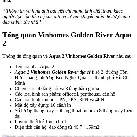
hoa.
* Thông tin và hình ảnh bài viết chỉ mang tính chất tham khảo,
người đọc cần liên hệ các đơn vị tư vấn chuyên môn để được giải
đáp chính xác nhất!
Tổng quan Vinhomes Golden River Aqua
2
Thông tin tổng quan về
Aqua 2 Vinhomes Golden River
như sau:
Tên tòa nhà: Aqua 2
Aqua 2 Vinhomes Golden River địa chỉ
: số 2, đường Tôn
Đức Thắng, phường Bến Nghé, Quận 1, thành phố Hồ Chí
Minh
Chiều cao: 50 tầng nổi và 3 tầng hầm giữ xe
Các loại hình sản phẩm: officetel, penthouse, căn hộ
Các loại hình căn hộ: 1PN, 2PN, 3PN và 4PN
Mật độ xây dựng: 16 căn/sàn
Số lượng thang máy: 2 thang thoát hiểm và 8 thang máy hiện
đại
Layout thiết kế: hình chữ I
Diện tích căn hộ: dao động từ 46.7 - 159m2