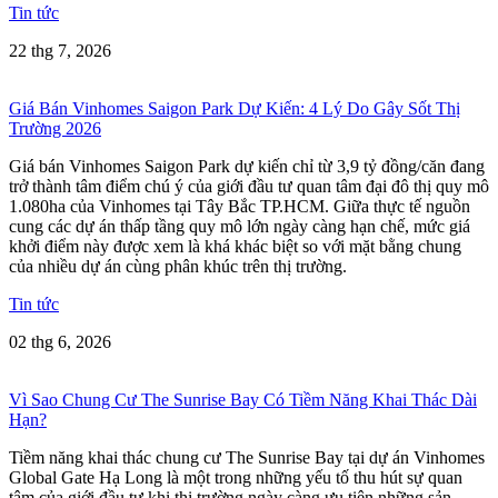
Tin tức
22 thg 7, 2026
Giá Bán Vinhomes Saigon Park Dự Kiến: 4 Lý Do Gây Sốt Thị
Trường 2026
Giá bán Vinhomes Saigon Park dự kiến chỉ từ 3,9 tỷ đồng/căn đang
trở thành tâm điểm chú ý của giới đầu tư quan tâm đại đô thị quy mô
1.080ha của Vinhomes tại Tây Bắc TP.HCM. Giữa thực tế nguồn
cung các dự án thấp tầng quy mô lớn ngày càng hạn chế, mức giá
khởi điểm này được xem là khá khác biệt so với mặt bằng chung
của nhiều dự án cùng phân khúc trên thị trường.
Tin tức
02 thg 6, 2026
Vì Sao Chung Cư The Sunrise Bay Có Tiềm Năng Khai Thác Dài
Hạn?
Tiềm năng khai thác chung cư The Sunrise Bay tại dự án Vinhomes
Global Gate Hạ Long là một trong những yếu tố thu hút sự quan
tâm của giới đầu tư khi thị trường ngày càng ưu tiên những sản