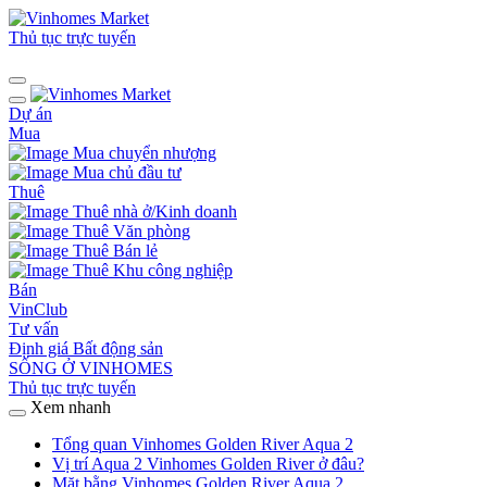
Thủ tục trực tuyến
Dự án
Mua
Mua chuyển nhượng
Mua chủ đầu tư
Thuê
Thuê nhà ở/Kinh doanh
Thuê Văn phòng
Thuê Bán lẻ
Thuê Khu công nghiệp
Bán
VinClub
Tư vấn
Định giá Bất động sản
SỐNG Ở VINHOMES
Thủ tục trực tuyến
Xem nhanh
Tổng quan Vinhomes Golden River Aqua 2
Vị trí Aqua 2 Vinhomes Golden River ở đâu?
Mặt bằng Vinhomes Golden River Aqua 2