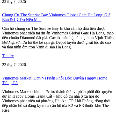
23 thg 7, 2026
Chung Cư The Sunrise Bay Vinhomes Global Gate Hạ Long: Giá
Bán & Lý Do Nên Mua
Căn hộ chung cư The Sunrise Bay là khu căn hộ đầu tiên được
Vinhomes phát triển tại dự án Vinhomes Global Gate Hạ Long, theo
tiêu chuẩn Diamond đắt giá. Các tòa căn hộ nằm tại khu Vịnh Thiên
Đường, sở hữu lợi thế kế cận ga Depot tuyến đường sắt tốc độ cao
và tầm nhìn ôm trọn Vịnh di sản Hạ Long.
Tin tức
22 thg 7, 2026
Vinhomes Market: Đơn Vị Phân Phối Độc Quyền Happy Home
Tràng Cát
Vinhomes Market chính thức trở thành đơn vị phân phối độc quyền
dự án Happy Home Tràng Cát – khu đô thị nhà ở xã hội do
Vinhomes phát triển tại phường Hải An, TP. Hải Phòng, đồng thời
tiếp nhận hồ sơ đăng ký mua căn hộ tòa R2 và R3 thuộc khu The
Rise.