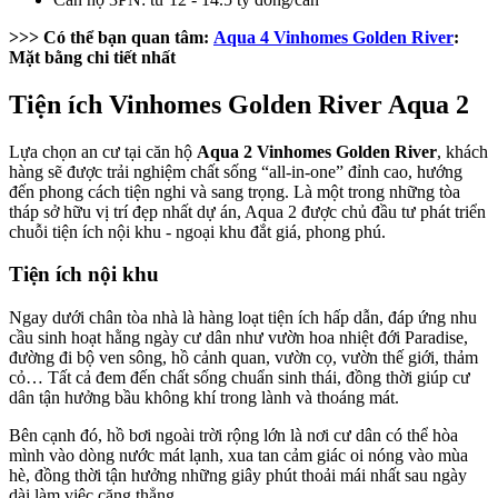
>>> Có thể bạn quan tâm:
Aqua 4 Vinhomes Golden River
:
Mặt bằng chi tiết nhất
Tiện ích Vinhomes Golden River Aqua 2
Lựa chọn an cư tại căn hộ
Aqua 2 Vinhomes Golden River
, khách
hàng sẽ được trải nghiệm chất sống “all-in-one” đỉnh cao, hướng
đến phong cách tiện nghi và sang trọng. Là một trong những tòa
tháp sở hữu vị trí đẹp nhất dự án, Aqua 2 được chủ đầu tư phát triển
chuỗi tiện ích nội khu - ngoại khu đắt giá, phong phú.
Tiện ích nội khu
Ngay dưới chân tòa nhà là hàng loạt tiện ích hấp dẫn, đáp ứng nhu
cầu sinh hoạt hằng ngày cư dân như vườn hoa nhiệt đới Paradise,
đường đi bộ ven sông, hồ cảnh quan, vườn cọ, vườn thế giới, thảm
cỏ… Tất cả đem đến chất sống chuẩn sinh thái, đồng thời giúp cư
dân tận hưởng bầu không khí trong lành và thoáng mát.
Bên cạnh đó, hồ bơi ngoài trời rộng lớn là nơi cư dân có thể hòa
mình vào dòng nước mát lạnh, xua tan cảm giác oi nóng vào mùa
hè, đồng thời tận hưởng những giây phút thoải mái nhất sau ngày
dài làm việc căng thẳng.