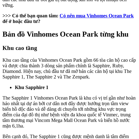
vững.
>>> Có thể bạn quan tâm:
Có nên mua Vinhomes Ocean Park
để ở hoặc đầu tư?
Bản đồ Vinhomes Ocean Park từng khu
Khu cao tầng
Khu cao tầng của Vinhomes Ocean Park gồm 66 tòa căn hộ cao cấp
và được chia thành 3 dòng sản phẩm chính là Sapphire, Ruby,
Diamond. Hiện nay, chủ đầu tư đã mở bán các căn hộ tại khu The
Sapphire 1, The Sapphire 2 và The Zenpark.
Khu Sapphire 1
The Sapphire 1 Vinhomes Ocean Park là khu có vị trí gần như hoàn
hảo nhất tại dự án bởi cư dân nơi đây được hưởng trọn tầm view
biển hồ độc đáo và dễ dàng di chuyển tới những khu vực trọng
điểm của đại đô thị như bệnh viện đa khoa quốc tế Vinmec, trung
tâm thương mại Vincom Mega Mall Ocean Park và biển hồ nước
mặn 6,1ha.
Bên cạnh đó, The Sapphire 1 cũng được mệnh danh là tâm điểm