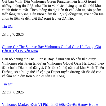
Giá bán Vịnh Tiên Vinhomes Green Paradise hiện là một trong
những thông tin được nhà đầu tư và khách hàng quan tâm khi khu
chính thức ra mắt. Theo thông tin dự kiến từ chủ đầu tư, sản phẩm
thấp tầng tại Vịnh Tiên khởi điểm từ 12,8 tỷ đồng/căn, với nhiều lựa
chọn từ liền kề đến biệt thự song lập và đơn lập.
Tin tức
23 thg 7, 2026
Chung Cư The Sunrise Bay Vinhomes Global Gate Hạ Long: Giá
Bán & Lý Do Nên Mua
Căn hộ chung cư The Sunrise Bay là khu căn hộ đầu tiên được
Vinhomes phát triển tại dự án Vinhomes Global Gate Hạ Long, theo
tiêu chuẩn Diamond đắt giá. Các tòa căn hộ nằm tại khu Vịnh Thiên
Đường, sở hữu lợi thế kế cận ga Depot tuyến đường sắt tốc độ cao
và tầm nhìn ôm trọn Vịnh di sản Hạ Long.
Tin tức
22 thg 7, 2026
Vinhomes Market: Đơn Vị Phân Phối Độc Quyền Happy Home