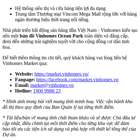
Hệ thống siêu thị và cửa hàng tiện lợi đa dạng
Trung tâm Thương mại Vincom Mega Mall rộng lớn với hàng
ngàn thương hiệu thời trang nổi tiếng.
Nhà phát triển bất động sản hàng đầu Việt Nam - Vinhomes kiến tạo
nên một
bản đồ Vinhomes Ocean Park
toàn diện và đẳng cấp,
đem đến những trải nghiệm tuyệt vời cho cộng đồng cư dân tinh
hoa.
Để biết thêm thông tin chi tiết, quý khách hàng vui lòng liên hệ
Vinhomes Market qua:
Website:
https://market.vinhomes.vn/
Fanpage:
https://facebook.com/market.vinhomes.vn
Email:
market@vinhomes.vn
Hotline:
1900 9988 23
* Hình ảnh trong bài viết mang tính minh hoạ. Việc vận hành khu
đô thị theo quy định của Ban Quản lý tại từng thời điểm.
* Tài liệu/bản vẽ mang tính chất tham khảo và sẽ được Chủ đầu tư
cập nhật, điều chỉnh tại mỗi thời điểm cho từng khu vực để đảm
bảo tối ưu các tiện ích sử dụng và phù hợp với thiết kế tổng thể của
Dự án.