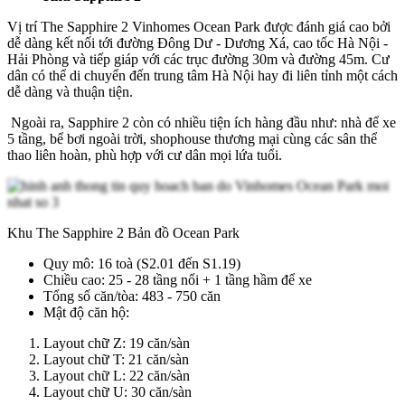
Vị trí The Sapphire 2 Vinhomes Ocean Park được đánh giá cao bởi
dễ dàng kết nối tới đường Đông Dư - Dương Xá, cao tốc Hà Nội -
Hải Phòng và tiếp giáp với các trục đường 30m và đường 45m. Cư
dân có thể di chuyển đến trung tâm Hà Nội hay đi liên tỉnh một cách
dễ dàng và thuận tiện.
Ngoài ra, Sapphire 2 còn có nhiều tiện ích hàng đầu như: nhà để xe
5 tầng, bể bơi ngoài trời, shophouse thương mại cùng các sân thể
thao liên hoàn, phù hợp với cư dân mọi lứa tuổi.
Khu The Sapphire 2 Bản đồ Ocean Park
Quy mô: 16 toà (S2.01 đến S1.19)
Chiều cao: 25 - 28 tầng nổi + 1 tầng hầm để xe
Tổng số căn/tòa: 483 - 750 căn
Mật độ căn hộ:
Layout chữ Z: 19 căn/sàn
Layout chữ T: 21 căn/sàn
Layout chữ L: 22 căn/sàn
Layout chữ U: 30 căn/sàn