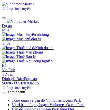
Thủ tục trực tuyến
Dự án
Mua
Mua chuyển nhượng
Mua chủ đầu tư
Thuê
Thuê nhà ở/Kinh doanh
Thuê Văn phòng
Thuê Bán lẻ
Thuê Khu công nghiệp
Bán
VinClub
Tư vấn
Định giá Bất động sản
SỐNG Ở VINHOMES
Thủ tục trực tuyến
Xem nhanh
Tổng quan về bản đồ Vinhomes Ocean Park
Vị trí bản đồ quy hoạch Vinhomes Ocean Park
Bản đồ Vinhomes Ocean Park từng khu