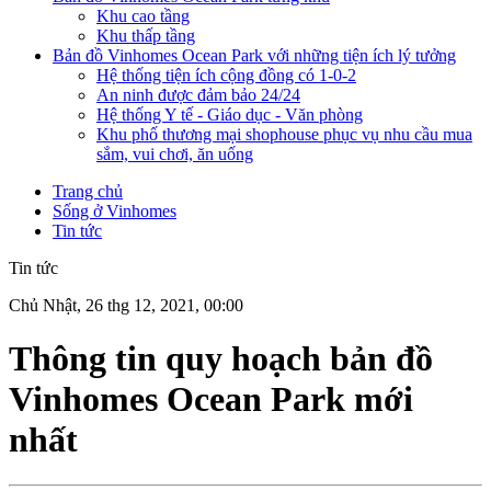
Khu cao tầng
Khu thấp tầng
Bản đồ Vinhomes Ocean Park với những tiện ích lý tưởng
Hệ thống tiện ích cộng đồng có 1-0-2
An ninh được đảm bảo 24/24
Hệ thống Y tế - Giáo dục - Văn phòng
Khu phố thương mại shophouse phục vụ nhu cầu mua
sắm, vui chơi, ăn uống
Trang chủ
Sống ở Vinhomes
Tin tức
Tin tức
Chủ Nhật, 26 thg 12, 2021, 00:00
Thông tin quy hoạch bản đồ
Vinhomes Ocean Park mới
nhất