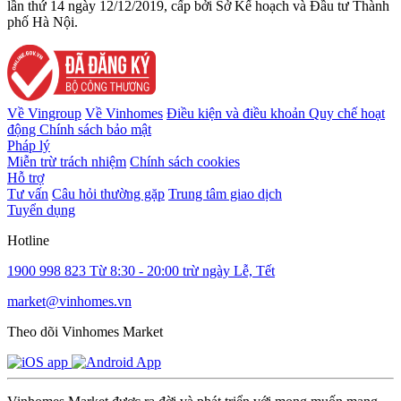
lần thứ 14 ngày 12/12/2019, cấp bởi Sở Kế hoạch và Đầu tư Thành
phố Hà Nội.
Về Vingroup
Về Vinhomes
Điều kiện và điều khoản
Quy chế hoạt
động
Chính sách bảo mật
Pháp lý
Miễn trừ trách nhiệm
Chính sách cookies
Hỗ trợ
Tư vấn
Câu hỏi thường gặp
Trung tâm giao dịch
Tuyển dụng
Hotline
1900 998 823
Từ 8:30 - 20:00 trừ ngày Lễ, Tết
market@vinhomes.vn
Theo dõi Vinhomes Market