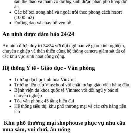
sân thể thao và thảm cỏ dưỡng sinh được phân phổ khắp dự
án.
Các bể bơi trong nhà và ngoài trời theo phong cách resort
(1000 m2)
Đường dạo và chạy bộ ven hồ.
An ninh được đảm bảo 24/24
An ninh được duy trì 24/24 với đội ngũ bảo vệ giàu kinh nghiệm,
chuyên nghiệp và thân thiện cùng hệ thống camera giám sát tất cả
các khu vực sinh hoạt công cộng.
Hệ thống Y tế - Giáo dục - Văn phòng
Trường đại học tinh hoa VinUni.
Trường liên cấp Vinschool với chất lượng giáo viên hàng đầu.
Bệnh viện đa khoa quốc tế Vinmec với đội ngũ y bác sĩ
chuyên nghiệp
Tòa văn phòng 45 tầng hiện đại
Hệ thống siêu thị, khu phố thương mại và các cửa hàng tiện
ích
Khu phố thương mại shophouse phục vụ nhu cầu
mua sắm, vui chơi, ăn uống