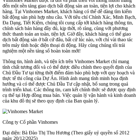
Vinhomes Market được ra đời và phát triển với mong muốn mang
đến một nền tảng giao dịch bất động sản an toàn, tiện lợi cho khách
hàng. Tại Vinhomes Market, khách hàng có thể dễ dàng tìm kiếm
bất động sản phù hợp nhu cầu. Với tiêu chí Chính Xác, Minh Bạch,
Đa Dạng, Tiết Kiệm, chúng tôi cung cấp tới khách hàng thông tin,
chính sách bán hàng đầy đủ, kịp thời, rõ ràng, cùng với phương
thức thanh toán an toàn, tiện lợi. Giờ đây, khách hàng có thể giao
dịch bất động sản ở bất cứ đâu, bất cứ lúc nào, với chỉ vài thao tác
trên máy tính hoặc điện thoại di động. Hãy cùng chúng tôi trải
nghiệm một nền tảng số hoàn toàn mới!
Thông tin, hình ảnh, và tiện ích trên Vinhomes Market chỉ mang
tính chất tương đối và có thể được điều chỉnh theo quyết định của
Chủ Đầu Tư tại từng thời điểm đảm bảo phù hợp với quy hoạch và
thực tế thi công của Dự Án. Hình ảnh mang tính minh họa định
hướng và có thể được Chủ Đầu Tư cập nhật, bổ sung trong quá
trình triển khai. Các thông tin, cam kết chính thức sẽ được quy định
cụ thể tại Hợp đồng mua bán. Việc quản lý vận hành và kinh doanh
của khu đô thị sẽ theo quy định của Ban quản lý.
Công ty Cổ phần Vinhomes
Đại diện: Bà Đào Thị Thu Hương (Theo giấy uỷ quyền số 2012
ngày 20/12/2025)