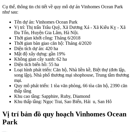
Cụ thể, thông tin chi tiết về quy mô dự án Vinhomes Ocean Park
như sau:
Tên dự án: Vinhomes Ocean Park
Vị trí: Thị trấn Trâu Quỳ, Xã Dương Xá - Xã Kiêu Kỵ - Xã
Đa Tốn, Huyện Gia Lâm, Hà Nội.
Thời gian khởi công: Tháng 6/2018
Thời gian bàn giao căn hộ: Tháng 4/2020
Diện tích dự án: 420 ha
Mật độ xây dựng: gần 19%
Không gian cây xanh: 62 ha
Diện tích biển hồ: 55 ha
Loại hình phát triển: Căn hộ, Nhà liền kề, Biệt thự (đơn lập,
song lập), Nhà phố thương mại shophouse, Trung tâm thương
mại.
Quy mô phát triển: 1 tòa văn phòng, 66 tòa căn hộ, 2390 căn
thấp tầng
Khu cao tầng: Sapphire, Ruby, Diamond
Khu thấp tầng: Ngọc Trai, Sao Biển, Hải u, San Hô
Vị trí bản đồ quy hoạch Vinhomes Ocean
Park