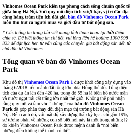
Vinhomes Ocean Park kiến tạo phong cách sống chuẩn quốc tế
giữa lòng Hà Nội. Với quy mô diện tích vượt bậc, vị trí đắc địa
cùng hàng trăm tiện ích đắt giá,
bản đồ Vinhomes Ocean Park
luôn thu hút cả người mua và giới đầu tư bất động sản.
* Các thông tin trong bài viết mang tính tham khảo tại thời điểm
chia sẻ. Để biết thông tin chi tiết, vui lòng liên hệ hotline 1900 998
823 để đặt lịch hẹn tư vấn cùng các chuyên gia bất động sản đến từ
chủ đầu tư Vinhomes.
Tổng quan về bản đồ Vinhomes Ocean
Park
Khu đô thị
Vinhomes Ocean Park 1
được khởi công xây dựng vào
tháng 6/2018 trên mảnh đất rộng lớn phía Đông thủ đô. Tổng diện
tích của dự án lên đến 420 ha, trong đó 55 ha là biển hồ nước mặn
và nước ngọt trải cắt trắng lớn nhất thế giới. Không thể phủ nhận
rằng quy mô và tầm vóc “khủng” của
bản đồ Vinhomes Ocean
Park
đã góp phần thay đổi diện mạo thị trường bất động sản Hà
Nội. Bên cạnh đó, với mật độ xây dựng thấp kỷ lục - chỉ gần 19%,
sự tương phản về những con số biết nói này là một trong những lý
do khiến Vinhomes Ocean Park được mệnh danh là “nơi biến
những điều không thể thành có thể”.