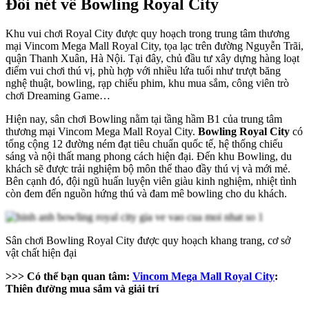
Đôi nét về Bowling Royal City
Khu vui chơi Royal City được quy hoạch trong trung tâm thương
mại Vincom Mega Mall Royal City, tọa lạc trên đường Nguyễn Trãi,
quận Thanh Xuân, Hà Nội. Tại đây, chủ đầu tư xây dựng hàng loạt
điểm vui chơi thú vị, phù hợp với nhiều lứa tuổi như trượt băng
nghệ thuật, bowling, rạp chiếu phim, khu mua sắm, công viên trò
chơi Dreaming Game…
Hiện nay, sân chơi Bowling nằm tại tầng hầm B1 của trung tâm
thương mại Vincom Mega Mall Royal City.
Bowling Royal City
có
tổng cộng 12 đường ném đạt tiêu chuẩn quốc tế, hệ thống chiếu
sáng và nội thất mang phong cách hiện đại. Đến khu Bowling, du
khách sẽ được trải nghiệm bộ môn thể thao đầy thú vị và mới mẻ.
Bên cạnh đó, đội ngũ huấn luyện viên giàu kinh nghiệm, nhiệt tình
còn đem đến nguồn hứng thú và đam mê bowling cho du khách.
Sân chơi Bowling Royal City được quy hoạch khang trang, cơ sở
vật chất hiện đại
>>> Có thể bạn quan tâm:
Vincom Mega Mall Royal City
:
Thiên đường mua sắm và giải trí