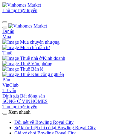
Thủ tục trực tuyến
Dự án
Mua
Mua chuyển nhượng
Mua chủ đầu tư
Thuê
Thuê nhà ở/Kinh doanh
Thuê Văn phòng
Thuê Bán lẻ
Thuê Khu công nghiệp
Bán
VinClub
Tư vấn
Định giá Bất động sản
SỐNG Ở VINHOMES
Thủ tục trực tuyến
Xem nhanh
Đôi nét về Bowling Royal City
Sự khác biệt chỉ có tại Bowling Royal City
Giá vé chơi Bowling Royal City