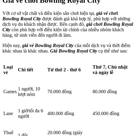
Giá vé chơi Bowling Royal City
Với cơ sở vật chất và điều kiện sân chơi hiện tại,
giá vé chơi
Bowling Royal City
được đánh giá khá hợp lý, phù hợp với những
dịch vụ du khách nhận được. Bên cạnh đó,
giá chơi Bowling Royal
City
còn phù hợp với điều kiện tài chính của nhiều nhóm khách
hàng, từ sinh viên đến người đi làm.
Hiện nay,
giá vé Bowling Royal City
của mỗi dịch vụ và thời điểm
khác nhau là khác nhau.
Giá Bowling Royal City
cụ thể như sau:
Loại
Thứ 7, Chủ nhật
Chi tiết
Từ thứ 2 - thứ 6
vé
và ngày lễ
1 người, 10
Games
70.000 đồng
80.000 đồng
lượt ném
1 giờ/tối đa 6
Lane
400.000 đồng
450.000 đồng
người
Thuê
20.000 đồng (giày
1 đôi