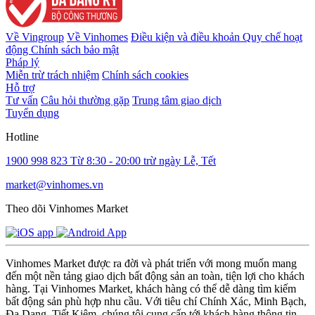
Về Vingroup
Về Vinhomes
Điều kiện và điều khoản
Quy chế hoạt
động
Chính sách bảo mật
Pháp lý
Miễn trừ trách nhiệm
Chính sách cookies
Hỗ trợ
Tư vấn
Câu hỏi thường gặp
Trung tâm giao dịch
Tuyển dụng
Hotline
1900 998 823
Từ 8:30 - 20:00 trừ ngày Lễ, Tết
market@vinhomes.vn
Theo dõi Vinhomes Market
Vinhomes Market được ra đời và phát triển với mong muốn mang
đến một nền tảng giao dịch bất động sản an toàn, tiện lợi cho khách
hàng. Tại Vinhomes Market, khách hàng có thể dễ dàng tìm kiếm
bất động sản phù hợp nhu cầu. Với tiêu chí Chính Xác, Minh Bạch,
Đa Dạng, Tiết Kiệm, chúng tôi cung cấp tới khách hàng thông tin,