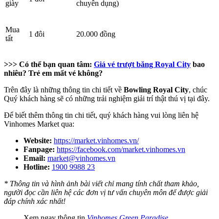
giày
chuyên dụng)
Mua
1 đôi
20.000 đồng
tất
>>> Có thể bạn quan tâm:
Giá vé trượt băng Royal City
bao
nhiêu? Trẻ em mất vé không?
Trên đây là những thông tin chi tiết về
Bowling Royal City
, chúc
Quý khách hàng sẽ có những trải nghiệm giải trí thật thú vị tại đây.
Để biết thêm thông tin chi tiết, quý khách hàng vui lòng liên hệ
Vinhomes Market qua:
Website:
https://market.vinhomes.vn/
Fanpage:
https://facebook.com/market.vinhomes.vn
Email:
market@vinhomes.vn
Hotline:
1900 9988 23
* Thông tin và hình ảnh bài viết chỉ mang tính chất tham khảo,
người đọc cần liên hệ các đơn vị tư vấn chuyên môn để được giải
đáp chính xác nhất!
Xem ngay thông tin
Vinhomes Green Paradise