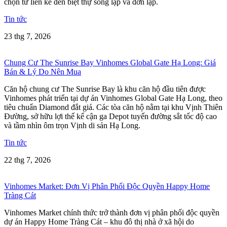
chọn từ liền kề đến biệt thự song lập và đơn lập.
Tin tức
23 thg 7, 2026
Chung Cư The Sunrise Bay Vinhomes Global Gate Hạ Long: Giá
Bán & Lý Do Nên Mua
Căn hộ chung cư The Sunrise Bay là khu căn hộ đầu tiên được
Vinhomes phát triển tại dự án Vinhomes Global Gate Hạ Long, theo
tiêu chuẩn Diamond đắt giá. Các tòa căn hộ nằm tại khu Vịnh Thiên
Đường, sở hữu lợi thế kế cận ga Depot tuyến đường sắt tốc độ cao
và tầm nhìn ôm trọn Vịnh di sản Hạ Long.
Tin tức
22 thg 7, 2026
Vinhomes Market: Đơn Vị Phân Phối Độc Quyền Happy Home
Tràng Cát
Vinhomes Market chính thức trở thành đơn vị phân phối độc quyền
dự án Happy Home Tràng Cát – khu đô thị nhà ở xã hội do