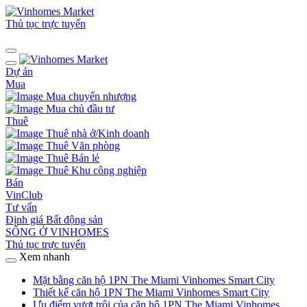
Thủ tục trực tuyến
Dự án
Mua
Mua chuyển nhượng
Mua chủ đầu tư
Thuê
Thuê nhà ở/Kinh doanh
Thuê Văn phòng
Thuê Bán lẻ
Thuê Khu công nghiệp
Bán
VinClub
Tư vấn
Định giá Bất động sản
SỐNG Ở VINHOMES
Thủ tục trực tuyến
Xem nhanh
Mặt bằng căn hộ 1PN The Miami Vinhomes Smart City
Thiết kế căn hộ 1PN The Miami Vinhomes Smart City
Ưu điểm vượt trội của căn hộ 1PN The Miami Vinhomes