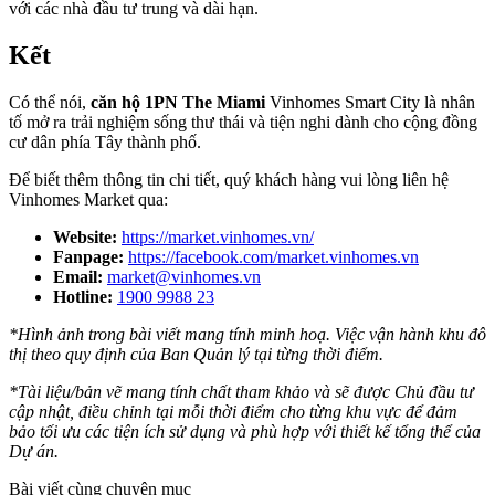
với các nhà đầu tư trung và dài hạn.
Kết
Có thể nói,
căn hộ 1PN The Miami
Vinhomes Smart City là nhân
tố mở ra trải nghiệm sống thư thái và tiện nghi dành cho cộng đồng
cư dân phía Tây thành phố.
Để biết thêm thông tin chi tiết, quý khách hàng vui lòng liên hệ
Vinhomes Market qua:
Website:
https://market.vinhomes.vn/
Fanpage:
https://facebook.com/market.vinhomes.vn
Email:
market@vinhomes.vn
Hotline:
1900 9988 23
*Hình ảnh trong bài viết mang tính minh hoạ. Việc vận hành khu đô
thị theo quy định của Ban Quản lý tại từng thời điểm.
*Tài liệu/bản vẽ mang tính chất tham khảo và sẽ được Chủ đầu tư
cập nhật, điều chỉnh tại mỗi thời điểm cho từng khu vực để đảm
bảo tối ưu các tiện ích sử dụng và phù hợp với thiết kế tổng thể của
Dự án.
Bài viết cùng chuyên mục