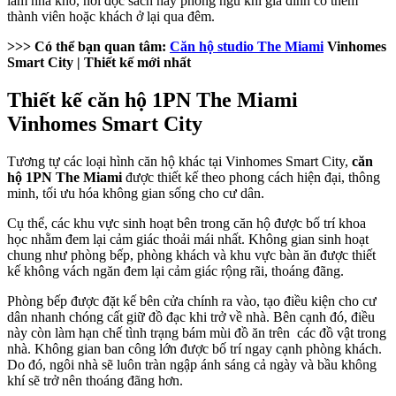
làm nhà kho, nơi đọc sách hay phòng ngủ khi gia đình có thêm
thành viên hoặc khách ở lại qua đêm.
>>> Có thể bạn quan tâm:
Căn hộ studio The Miami
Vinhomes
Smart City | Thiết kế mới nhất
Thiết kế căn hộ 1PN The Miami
Vinhomes Smart City
Tương tự các loại hình căn hộ khác tại Vinhomes Smart City,
căn
hộ 1PN The Miami
được thiết kế theo phong cách hiện đại, thông
minh, tối ưu hóa không gian sống cho cư dân.
Cụ thể, các khu vực sinh hoạt bên trong căn hộ được bố trí khoa
học nhằm đem lại cảm giác thoải mái nhất. Không gian sinh hoạt
chung như phòng bếp, phòng khách và khu vực bàn ăn được thiết
kế không vách ngăn đem lại cảm giác rộng rãi, thoáng đãng.
Phòng bếp được đặt kế bên cửa chính ra vào, tạo điều kiện cho cư
dân nhanh chóng cất giữ đồ đạc khi trở về nhà. Bên cạnh đó, điều
này còn làm hạn chế tình trạng bám mùi đồ ăn trên các đồ vật trong
nhà. Không gian ban công lớn được bố trí ngay cạnh phòng khách.
Do đó, ngôi nhà sẽ luôn tràn ngập ánh sáng cả ngày và bầu không
khí sẽ trở nên thoáng đãng hơn.