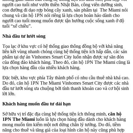
người cao tuổi như vườn thiền Nhật Bản, công viên dưỡng sinh,
con đường đi dạo rợp bóng cây xanh, sản phẩm tại The Miami nói
chung và căn hộ 1PN nói riêng là lựa chọn hoàn hảo dành cho
người cao tuổi mong muốn được tận hưởng cuộc sống xanh ở độ
tuổi “xế chiều”.
Nhà đầu tư lướt sóng
Tọa lạc ở khu vực có hệ thống giao thông đồng bộ với khả năng
liên kết vùng nhanh chóng cùng hệ thống tiện ích hấp dẫn, các sản
phẩm tại dự án Vinhomes Smart City luôn nhận được sự săn đón
của đông đảo khách hàng. Theo đó, căn hộ 1PN The Miami cũng là
lựa chọn hàng đầu của nhiều khách hàng.
Đặc biệt, khu vực phía Tây thành phố có nhu cầu thuê nhà khá cao.
Do đó, căn hộ 1PN The Miami Vinhomes Smart City được các nhà
đầu tư lướt sóng ưa chuộng bởi tính thanh khoản cao và cơ hội sinh
lời lớn.
Khách hàng muốn đầu tư dài hạn
Sở hữu vị trí đặc địa cùng hệ thống tiện ích thông minh,
căn hộ
1PN The Miami
luôn là lựa chọn hàng đầu dành cho khách hàng
mong muốn tìm kiếm một nơi dừng chân lý tưởng. Do đó, tiềm
năng cho thuê và tăng giá của loại hình căn hộ này cũng phù hợp