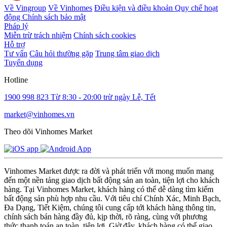
Về Vingroup
Về Vinhomes
Điều kiện và điều khoản
Quy chế hoạt
động
Chính sách bảo mật
Pháp lý
Miễn trừ trách nhiệm
Chính sách cookies
Hỗ trợ
Tư vấn
Câu hỏi thường gặp
Trung tâm giao dịch
Tuyển dụng
Hotline
1900 998 823
Từ 8:30 - 20:00 trừ ngày Lễ, Tết
market@vinhomes.vn
Theo dõi Vinhomes Market
Vinhomes Market được ra đời và phát triển với mong muốn mang
đến một nền tảng giao dịch bất động sản an toàn, tiện lợi cho khách
hàng. Tại Vinhomes Market, khách hàng có thể dễ dàng tìm kiếm
bất động sản phù hợp nhu cầu. Với tiêu chí Chính Xác, Minh Bạch,
Đa Dạng, Tiết Kiệm, chúng tôi cung cấp tới khách hàng thông tin,
chính sách bán hàng đầy đủ, kịp thời, rõ ràng, cùng với phương
thức thanh toán an toàn, tiện lợi. Giờ đây, khách hàng có thể giao