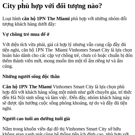
City phù hợp với đối tượng nào?
Loại hình
căn hộ 1PN The Miami
phù hợp với những nhóm đối
tượng khách hàng dưới đây:
Vợ chồng trẻ mua để ở
Với diện tích vừa phải, giá cả hợp lý nhưng vẫn cung cấp đầy đủ
tiện nghi, căn hộ 1PN The Miami Vinhomes Smart City là lựa chọn
hoàn hảo dành cho các cặp vợ chồng trẻ, chưa có hoặc chuẩn bị đón
thêm thành viên mới, mong muốn tìm một tổ ấm riêng tư và ấm
cúng.
Những người sống độc thân
Căn hộ 1PN The Miami
Vinhomes Smart City là lựa chọn phù
hợp đối với khách hàng sống một mình như giới chuyên gia, trí thức
đến Hà Nội sinh sống và làm việc. Đến đây, nhóm khách hàng này
sẽ được tận hưởng cuộc sống phóng khoáng, tự do và đầy đủ tiện
nghi.
Người cao tuổi an dưỡng tuổi già
Nằm trong khuôn viên đại đô thị Vinhomes Smart City sở hữu
không gian xanh mát cùng hệ thống tiện ích đỉnh cao, phù hợp với