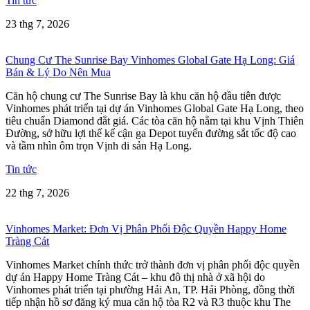
Tin tức
23 thg 7, 2026
Chung Cư The Sunrise Bay Vinhomes Global Gate Hạ Long: Giá
Bán & Lý Do Nên Mua
Căn hộ chung cư The Sunrise Bay là khu căn hộ đầu tiên được
Vinhomes phát triển tại dự án Vinhomes Global Gate Hạ Long, theo
tiêu chuẩn Diamond đắt giá. Các tòa căn hộ nằm tại khu Vịnh Thiên
Đường, sở hữu lợi thế kế cận ga Depot tuyến đường sắt tốc độ cao
và tầm nhìn ôm trọn Vịnh di sản Hạ Long.
Tin tức
22 thg 7, 2026
Vinhomes Market: Đơn Vị Phân Phối Độc Quyền Happy Home
Tràng Cát
Vinhomes Market chính thức trở thành đơn vị phân phối độc quyền
dự án Happy Home Tràng Cát – khu đô thị nhà ở xã hội do
Vinhomes phát triển tại phường Hải An, TP. Hải Phòng, đồng thời
tiếp nhận hồ sơ đăng ký mua căn hộ tòa R2 và R3 thuộc khu The