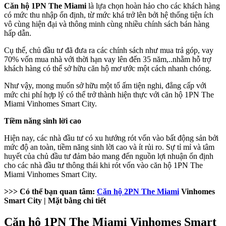
Căn hộ 1PN The Miami
là lựa chọn hoàn hảo cho các khách hàng
có mức thu nhập ổn định, từ mức khá trở lên bởi hệ thống tiện ích
vô cùng hiện đại và thông minh cùng nhiều chính sách bán hàng
hấp dẫn.
Cụ thể, chủ đầu tư đã đưa ra các chính sách như mua trả góp, vay
70% vốn mua nhà với thời hạn vay lên đến 35 năm,..nhằm hỗ trợ
khách hàng có thể sở hữu căn hộ mơ ước một cách nhanh chóng.
Như vậy, mong muốn sở hữu một tổ ấm tiện nghi, đẳng cấp với
mức chi phí hợp lý có thể trở thành hiện thực với căn hộ 1PN The
Miami Vinhomes Smart City.
Tiềm năng sinh lời cao
Hiện nay, các nhà đầu tư có xu hướng rót vốn vào bất động sản bởi
mức độ an toàn, tiềm năng sinh lời cao và ít rủi ro. Sự tỉ mỉ và tâm
huyết của chủ đầu tư đảm bảo mang đến nguồn lợi nhuận ổn định
cho các nhà đầu tư thông thái khi rót vốn vào căn hộ 1PN The
Miami Vinhomes Smart City.
>>> Có thể bạn quan tâm:
Căn hộ 2PN The Miami
Vinhomes
Smart City | Mặt bằng chi tiết
Căn hộ 1PN The Miami Vinhomes Smart