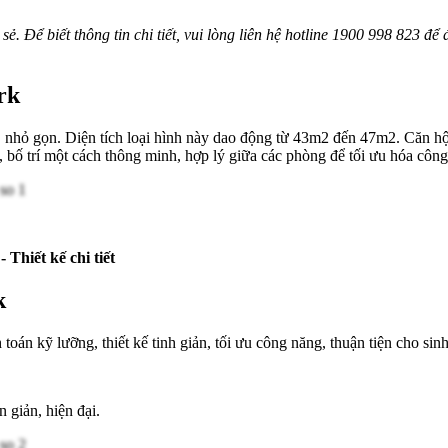
sẻ. Để biết thông tin chi tiết, vui lòng liên hệ hotline 1900 998 823 đ
rk
ế, nhỏ gọn. Diện tích loại hình này dao động từ 43m2 đến 47m2. Căn hộ
bố trí một cách thông minh, hợp lý giữa các phòng để tối ưu hóa côn
- Thiết kế chi tiết
k
 toán kỹ lưỡng, thiết kế tinh giản, tối ưu công năng, thuận tiện cho sin
 giản, hiện đại.