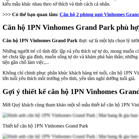
kiểu mẫu khác nhau theo sở thích và tính cách cá nhân.
>>> Có thể bạn quan tâm:
Căn hộ 2 phòng ngủ Vinhomes Gran
Căn hộ 1PN Vinhomes Grand Park phù hợp
Căn hộ 1PN Vinhomes Grand Park
thực sự là một lựa chọn lý tưở
Những người trẻ có tính độc lập và yêu thích sự tự do, mong muốn có
trẻ chưa lập gia đình, muốn sống tự do và khám phá bản thân; những
tiện gần chỗ làm việc,...
Không chỉ chinh phục phân khúc khách hàng trẻ tuổi, căn hộ 1PN Vinh
lớn tuổi yêu thích môi trường yên tĩnh, yên tâm nghỉ dưỡng tuổi già.
Gợi ý thiết kế căn hộ 1PN Vinhomes Gran
Mời Quý khách cùng tham khảo một số mẫu thiết kế căn hộ 1PN Vin
Thiết kế căn hộ 1PN Vinhomes Grand Park