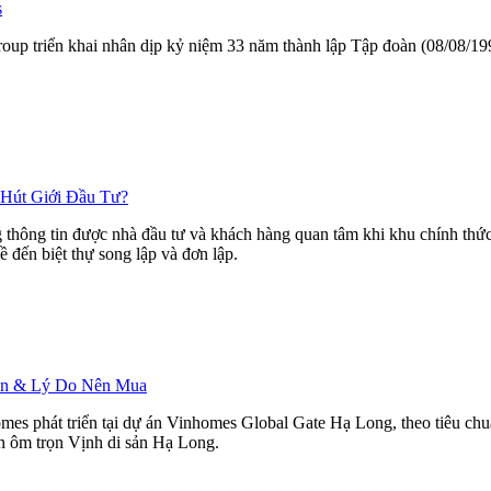
s
ngroup triển khai nhân dịp kỷ niệm 33 năm thành lập Tập đoàn (08/08/
 Hút Giới Đầu Tư?
hông tin được nhà đầu tư và khách hàng quan tâm khi khu chính thức r
ề đến biệt thự song lập và đơn lập.
Bán & Lý Do Nên Mua
mes phát triển tại dự án Vinhomes Global Gate Hạ Long, theo tiêu ch
ìn ôm trọn Vịnh di sản Hạ Long.