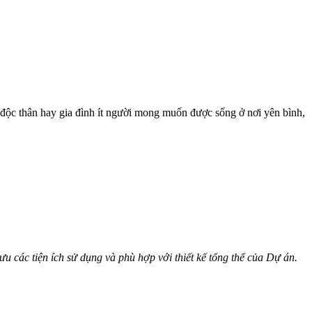
 độc thân hay gia đình ít người mong muốn được sống ở nơi yên bình,
u các tiện ích sử dụng và phù hợp với thiết kế tổng thể của Dự án.