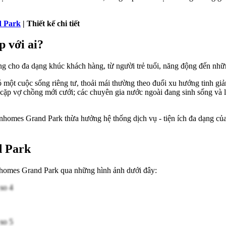
d Park
| Thiết kế chi tiết
 với ai?
ng cho đa dạng khúc khách hàng, từ người trẻ tuổi, năng động đến những
 một cuộc sống riêng tư, thoải mái thường theo đuổi xu hướng tinh giả
 cặp vợ chồng mới cưới; các chuyên gia nước ngoài đang sinh sống và 
omes Grand Park thừa hưởng hệ thống dịch vụ - tiện ích đa dạng của d
d Park
homes Grand Park qua những hình ảnh dưới đây: