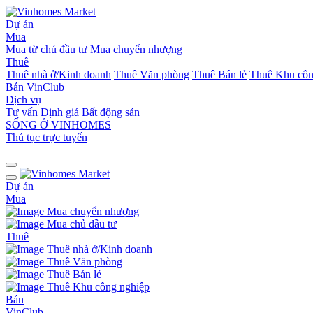
Dự án
Mua
Mua từ chủ đầu tư
Mua chuyển nhượng
Thuê
Thuê nhà ở/Kinh doanh
Thuê Văn phòng
Thuê Bán lẻ
Thuê Khu côn
Bán
VinClub
Dịch vụ
Tư vấn
Định giá Bất động sản
SỐNG Ở VINHOMES
Thủ tục trực tuyến
Dự án
Mua
Mua chuyển nhượng
Mua chủ đầu tư
Thuê
Thuê nhà ở/Kinh doanh
Thuê Văn phòng
Thuê Bán lẻ
Thuê Khu công nghiệp
Bán
VinClub