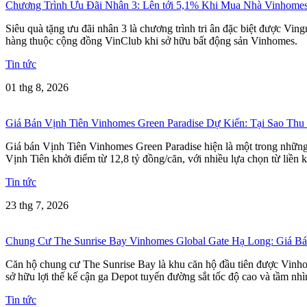
Chương Trình Ưu Đãi Nhân 3: Lên tới 5,1% Khi Mua Nhà Vinhome
Siêu quà tặng ưu đãi nhân 3 là chương trình tri ân đặc biệt được Vi
hàng thuộc cộng đồng VinClub khi sở hữu bất động sản Vinhomes.
Tin tức
01 thg 8, 2026
Giá Bán Vịnh Tiên Vinhomes Green Paradise Dự Kiến: Tại Sao Thu
Giá bán Vịnh Tiên Vinhomes Green Paradise hiện là một trong những t
Vịnh Tiên khởi điểm từ 12,8 tỷ đồng/căn, với nhiều lựa chọn từ liền k
Tin tức
23 thg 7, 2026
Chung Cư The Sunrise Bay Vinhomes Global Gate Hạ Long: Giá 
Căn hộ chung cư The Sunrise Bay là khu căn hộ đầu tiên được Vinho
sở hữu lợi thế kế cận ga Depot tuyến đường sắt tốc độ cao và tầm nh
Tin tức