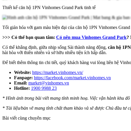
Thiết kế căn hộ 1PN Vinhomes Grand Park tinh tế
Tối giản hóa với gam màu hiện đại của căn hộ 1PN Vinhomes Grand
>>> Có thể bạn quan tâm:
Có nên mua Vinhomes Grand Park
? 
Có thể khẳng định, giữa nhịp sống Sài thành năng động,
căn hộ 1P
hài hòa với thiên nhiên và sở hữu nhiều tiện ích hấp dẫn.
Để biết thêm thông tin chi tiết, quý khách hàng vui lòng liên hệ Vin
Website:
https://market.vinhomes.vn/
Fanpage:
https://facebook.com/market.vinhomes.vn
Email:
market@vinhomes.vn
Hotline:
1900 9988 23
* Hình ảnh trong bài viết mang tính minh hoạ. Việc vận hành khu đô 
* Tài liệu/bản vẽ mang tính chất tham khảo và sẽ được Chủ đầu tư cậ
Bài viết cùng chuyên mục