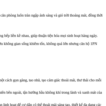
ăn phòng luôn tràn ngập ánh sáng và gió trời thoáng mát, đồng thời
 bếp liền kề nhau, giúp thuận tiện hóa mọi sinh hoạt hàng ngày.
 hữu không gian sống khiêm tốn, không quá lớn nhưng căn hộ 1PN
ột cách gọn gàng, tao nhã, tạo cảm giác thoải mái, thư thái cho mỗi
hiên bên ngoài, tận hưởng bầu không khí trong lành và xanh mát của
inh hoạt để cư dân có thể thoải mái sáng tạo, thiết kế đa dạng các