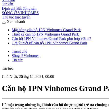
Tư vấn
Định giá Bất động sản
SỐNG Ở VINHOMES
Thủ tục trực tuyến
Xem nhanh
Mặt bằng căn hộ 1PN Vinhomes Grand Park
Thiết kế căn hộ 1PN Vinhomes Grand Park
Căn hộ 1PN Vinhomes Grand Park phù hợp với ai?
Gợi ý thiết kế căn hộ 1PN Vinhomes Grand Park
Trang chủ
Sống ở Vinhomes
Tin tức
Tin tức
Chủ Nhật, 26 thg 12, 2021, 00:00
Căn hộ 1PN Vinhomes Grand Pa
Là một trong những loại hình căn hộ được người trẻ ưa chuộng 