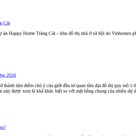
g Cát
 án Happy Home Tràng Cát – khu đô thị nhà ở xã hội do Vinhomes phát
ờng 2026
trở thành tâm điểm chú ý của giới đầu tư quan tâm đại đô thị quy mô
m này được xem là khá khác biệt so với mặt bằng chung của nhiều dự á
ạn?