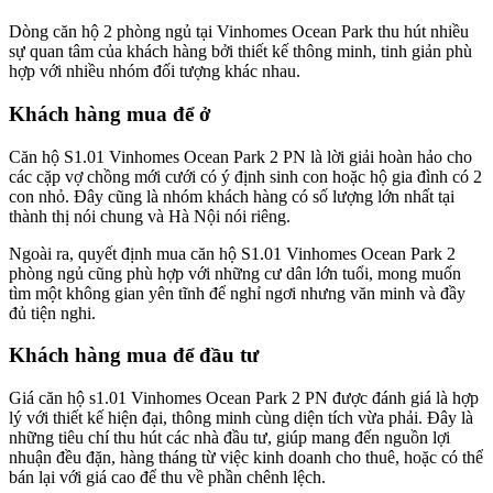
Dòng căn hộ 2 phòng ngủ tại Vinhomes Ocean Park thu hút nhiều
sự quan tâm của khách hàng bởi thiết kế thông minh, tinh giản phù
hợp với nhiều nhóm đối tượng khác nhau.
Khách hàng mua để ở
Căn hộ S1.01 Vinhomes Ocean Park 2 PN là lời giải hoàn hảo cho
các cặp vợ chồng mới cưới có ý định sinh con hoặc hộ gia đình có 2
con nhỏ. Đây cũng là nhóm khách hàng có số lượng lớn nhất tại
thành thị nói chung và Hà Nội nói riêng.
Ngoài ra, quyết định mua căn hộ S1.01 Vinhomes Ocean Park 2
phòng ngủ cũng phù hợp với những cư dân lớn tuổi, mong muốn
tìm một không gian yên tĩnh để nghỉ ngơi nhưng văn minh và đầy
đủ tiện nghi.
Khách hàng mua để đầu tư
Giá căn hộ s1.01 Vinhomes Ocean Park 2 PN được đánh giá là hợp
lý với thiết kế hiện đại, thông minh cùng diện tích vừa phải. Đây là
những tiêu chí thu hút các nhà đầu tư, giúp mang đến nguồn lợi
nhuận đều đặn, hàng tháng từ việc kinh doanh cho thuê, hoặc có thể
bán lại với giá cao để thu về phần chênh lệch.