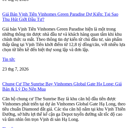
Giá Bán Vịnh Tiên Vinhomes Green Paradise Dự Kiến: Tại Sao
Thu Hút Giới Đầu Tư?
Giá bán Vịnh Tiên Vinhomes Green Paradise hiện là một trong
những thông tin được nhà đầu tư và khách hàng quan tâm khi khu
chính thức ra mắt. Theo thông tin dự kiến từ chủ đầu tư, sản phẩm
thấp tầng tại Vịnh Tiên khởi điểm từ 12,8 tỷ đồng/căn, với nhiều lựa
chọn từ liền kề đến biệt thự song lập và đơn lập.
Tin tức
23 thg 7, 2026
Chung Cư The Sunrise Bay Vinhomes Global Gate Hạ Long: Giá
Bán & Lý Do Nên Mua
Căn hộ chung cư The Sunrise Bay là khu căn hộ đầu tiên được
Vinhomes phát triển tại dự án Vinhomes Global Gate Hạ Long, theo
tiêu chuẩn Diamond đắt giá. Các tòa căn hộ nằm tại khu Vịnh Thiên
Đường, sở hữu lợi thế kế cận ga Depot tuyến đường sắt tốc độ cao
và tầm nhìn ôm trọn Vịnh di sản Hạ Long.