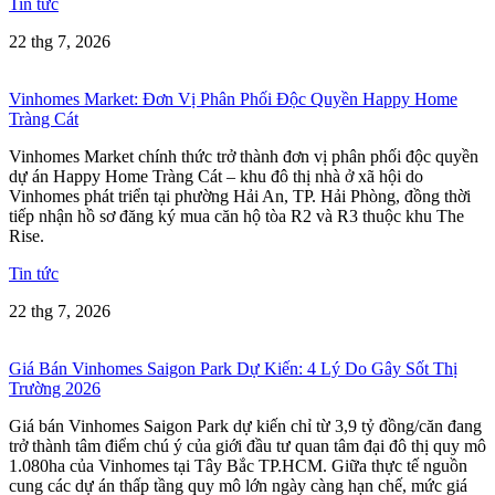
Tin tức
22 thg 7, 2026
Vinhomes Market: Đơn Vị Phân Phối Độc Quyền Happy Home
Tràng Cát
Vinhomes Market chính thức trở thành đơn vị phân phối độc quyền
dự án Happy Home Tràng Cát – khu đô thị nhà ở xã hội do
Vinhomes phát triển tại phường Hải An, TP. Hải Phòng, đồng thời
tiếp nhận hồ sơ đăng ký mua căn hộ tòa R2 và R3 thuộc khu The
Rise.
Tin tức
22 thg 7, 2026
Giá Bán Vinhomes Saigon Park Dự Kiến: 4 Lý Do Gây Sốt Thị
Trường 2026
Giá bán Vinhomes Saigon Park dự kiến chỉ từ 3,9 tỷ đồng/căn đang
trở thành tâm điểm chú ý của giới đầu tư quan tâm đại đô thị quy mô
1.080ha của Vinhomes tại Tây Bắc TP.HCM. Giữa thực tế nguồn
cung các dự án thấp tầng quy mô lớn ngày càng hạn chế, mức giá