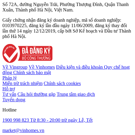
Số 72A, đường Nguyễn Trãi, Phường Thượng Đình, Quận Thanh
Xuân, Thành phố Hà Nội, Việt Nam.
Giấy chứng nhận đăng ký doanh nghiệp, mã số doanh nghiệp:
0103970225, đăng ký lần đầu ngày 11/06/2009, đăng ký thay đổi
lần thứ 14 ngày 12/12/2019, cấp bởi Sở Kế hoạch và Đầu tư Thành
phố Hà Nội.
Về Vingroup
Về Vinhomes
Điều kiện và điều khoản
Quy chế hoạt
động
Chính sách bảo mật
Pháp lý
Miễn trừ trách nhiệm
Chính sách cookies
Hỗ trợ
Tư vấn
Câu hỏi thường gặp
Trung tâm giao dịch
Tuyển dụng
Hotline
1900 998 823
Từ 8:30 - 20:00 trừ ngày Lễ, Tết
market@vinhomes.vn