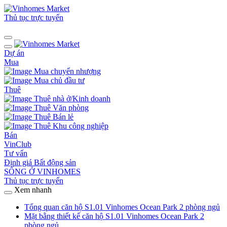
Thủ tục trực tuyến
Dự án
Mua
Mua chuyển nhượng
Mua chủ đầu tư
Thuê
Thuê nhà ở/Kinh doanh
Thuê Văn phòng
Thuê Bán lẻ
Thuê Khu công nghiệp
Bán
VinClub
Tư vấn
Định giá Bất động sản
SỐNG Ở VINHOMES
Thủ tục trực tuyến
Xem nhanh
Tổng quan căn hộ S1.01 Vinhomes Ocean Park 2 phòng ngủ
Mặt bằng thiết kế căn hộ S1.01 Vinhomes Ocean Park 2
phòng ngủ