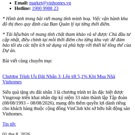
Email:
market@vinhomes.vn
Hotline:
1900 9988 23
* Hình ảnh trong bài viết mang tính minh hoạ. Việc vận hành khu
đô thị theo quy định của Ban Quản lý tại từng thời điểm.
* Tài liệu/bản vẽ mang tính chất tham khảo và sẽ được Chủ đầu tư
cập nhật, điều chỉnh tại mỗi thời điểm cho từng khu vực để đảm
bảo tối ưu các tiện ích sử dụng và phù hợp với thiết kế tổng thể của
Dự án.
Bài viết cùng chuyên mục
Chương Trình Ưu Đãi Nhân 3: Lên tới 5,1% Khi Mua Nhà
Vinhomes
Siêu quà tặng ưu đãi nhân 3 là chương trình tri ân đặc biệt được
Vingroup triển khai nhân dịp kỷ niệm 33 năm thành lập Tập đoàn
(08/08/1993 – 08/08/2026), mang đến thêm quyền lợi dành riêng
cho khách hàng thuộc cộng đồng VinClub khi sở hữu bất động sản
Vinhomes.
Tin tức
01 thg 8, 2026