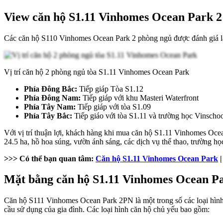
View căn hộ S1.11 Vinhomes Ocean Park 2 
Các căn hộ S110 Vinhomes Ocean Park 2 phòng ngủ được đánh giá là nằ
Vị trí căn hộ 2 phòng ngủ tòa S1.11 Vinhomes Ocean Park
Phía Đông Bắc:
Tiếp giáp Tòa S1.12
Phía Đông Nam:
Tiếp giáp với khu Masteri Waterfront
Phía Tây Nam:
Tiếp giáp với tòa S1.09
Phía Tây Bắc:
Tiếp giáo với tòa S1.11 và trường học Vinschoo
Với vị trí thuận lợi, khách hàng khi mua căn hộ S1.11 Vinhomes Ocean 
24.5 ha, hồ hoa súng, vườn ánh sáng, các dịch vụ thể thao, trườn
>>> Có thể bạn quan tâm:
Căn hộ S1.11 Vinhomes Ocean Park
|
Mặt bằng căn hộ S1.11 Vinhomes Ocean Pa
Căn hộ S111 Vinhomes Ocean Park 2PN là một trong số các loại hình sản 
cầu sử dụng của gia đình. Các loại hình căn hộ chủ yếu bao gồm: