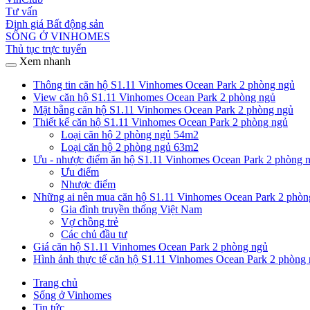
Tư vấn
Định giá Bất động sản
SỐNG Ở VINHOMES
Thủ tục trực tuyến
Xem nhanh
Thông tin căn hộ S1.11 Vinhomes Ocean Park 2 phòng ngủ
View căn hộ S1.11 Vinhomes Ocean Park 2 phòng ngủ
Mặt bằng căn hộ S1.11 Vinhomes Ocean Park 2 phòng ngủ
Thiết kế căn hộ S1.11 Vinhomes Ocean Park 2 phòng ngủ
Loại căn hộ 2 phòng ngủ 54m2
Loại căn hộ 2 phòng ngủ 63m2
Ưu - nhược điểm ăn hộ S1.11 Vinhomes Ocean Park 2 phòng n
Ưu điểm
Nhược điểm
Những ai nên mua căn hộ S1.11 Vinhomes Ocean Park 2 phòn
Gia đình truyền thống Việt Nam
Vợ chồng trẻ
Các chủ đầu tư
Giá căn hộ S1.11 Vinhomes Ocean Park 2 phòng ngủ
Hình ảnh thực tế căn hộ S1.11 Vinhomes Ocean Park 2 phòng 
Trang chủ
Sống ở Vinhomes
Tin tức