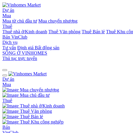
Dự án
Mua
Mua từ chủ đầu tư
Mua chuyển nhượng
Thuê
Thuê nhà ở/Kinh doanh
Thuê Văn phòng
Thuê Bán lẻ
Thuê Khu côn
Bán
VinClub
Dịch vụ
Tư vấn
Định giá Bất động sản
SỐNG Ở VINHOMES
Thủ tục trực tuyến
Dự án
Mua
Mua chuyển nhượng
Mua chủ đầu tư
Thuê
Thuê nhà ở/Kinh doanh
Thuê Văn phòng
Thuê Bán lẻ
Thuê Khu công nghiệp
Bán
VinClub