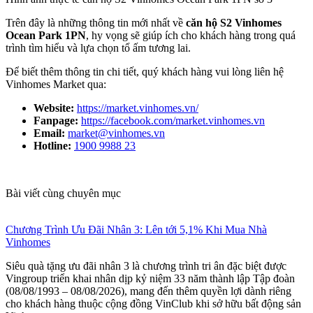
Trên đây là những thông tin mới nhất về
căn hộ S2 Vinhomes
Ocean Park 1PN
, hy vọng sẽ giúp ích cho khách hàng trong quá
trình tìm hiểu và lựa chọn tổ ấm tương lai.
Để biết thêm thông tin chi tiết, quý khách hàng vui lòng liên hệ
Vinhomes Market qua:
Website:
https://market.vinhomes.vn/
Fanpage:
https://facebook.com/market.vinhomes.vn
Email:
market@vinhomes.vn
Hotline:
1900 9988 23
Bài viết cùng chuyên mục
Chương Trình Ưu Đãi Nhân 3: Lên tới 5,1% Khi Mua Nhà
Vinhomes
Siêu quà tặng ưu đãi nhân 3 là chương trình tri ân đặc biệt được
Vingroup triển khai nhân dịp kỷ niệm 33 năm thành lập Tập đoàn
(08/08/1993 – 08/08/2026), mang đến thêm quyền lợi dành riêng
cho khách hàng thuộc cộng đồng VinClub khi sở hữu bất động sản