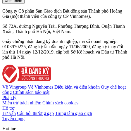
Xem thêm
Công ty Cổ phần Sàn Giao dịch Bất động sản Thành phố Hoàng
Gia (một thành viên của công ty CP Vinhomes).
Số 72A, đường Nguyễn Trãi, Phường Thượng Đình, Quận Thanh
Xuân, Thành phố Hà Nội, Việt Nam.
Giấy chứng nhận đăng ký doanh nghiệp, mã số doanh nghiệp:
0103970225, đăng ký lần đầu ngày 11/06/2009, đăng ký thay đổi
lần thứ 14 ngày 12/12/2019, cấp bởi Sở Kế hoạch và Đầu tư Thành
phố Hà Nội.
Về Vingroup
Về Vinhomes
Điều kiện và điều khoản
Quy chế hoạt
động
Chính sách bảo mật
Pháp lý
Miễn trừ trách nhiệm
Chính sách cookies
Hỗ trợ
Tư vấn
Câu hỏi thường gặp
Trung tâm giao dịch
Tuyển dụng
Hotline