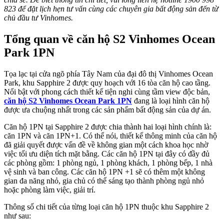
823 để đặt lịch hẹn tư vấn cùng các chuyên gia bất động sản đến từ
chủ đầu tư Vinhomes.
Tổng quan về căn hộ S2 Vinhomes Ocean
Park 1PN
Tọa lạc tại cửa ngõ phía Tây Nam của đại đô thị Vinhomes Ocean
Park, khu Sapphire 2 được quy hoạch với 16 tòa căn hộ cao tầng.
Nổi bật với phong cách thiết kế tiện nghi cùng tầm view độc bản,
căn hộ S2 Vinhomes Ocean Park 1PN
đang là loại hình căn hộ
được ưa chuộng nhất trong các sản phẩm bất động sản của dự án.
Căn hộ 1PN tại Sapphire 2 được chia thành hai loại hình chính là:
căn 1PN và căn 1PN+1. Có thể nói, thiết kế thông minh của căn hộ
đã giải quyết được vấn đề về không gian một cách khoa học nhờ
việc tối ưu diện tích mặt bằng. Các căn hộ 1PN tại đây có đầy đủ
các phòng gồm: 1 phòng ngủ, 1 phòng khách, 1 phòng bếp, 1 nhà
vệ sinh và ban công. Các căn hộ 1PN +1 sẽ có thêm một không
gian đa năng nhỏ, gia chủ có thể sáng tạo thành phòng ngủ nhỏ
hoặc phòng làm việc, giải trí.
Thông số chi tiết của từng loại căn hộ 1PN thuộc khu Sapphire 2
như sau: