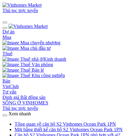
Thủ tục trực tuyến
Dự án
Mua
Mua chuyển nhượng
Mua chủ đầu tư
Thuê
Thuê nhà ở/Kinh doanh
Thuê Văn phòng
Thuê Bán lẻ
Thuê Khu công nghiệp
Bán
VinClub
Tư vấn
Định giá Bất động sản
SỐNG Ở VINHOMES
Thủ tục trực tuyến
Xem nhanh
Tổng quan về căn hộ S2 Vinhomes Ocean Park 1PN
Mặt bằng thiết kế căn hộ S2 Vinhomes Ocean Park 1PN
Căn hộ S2 Vinhomes Ocean Park 1PN phù hợp với ai?