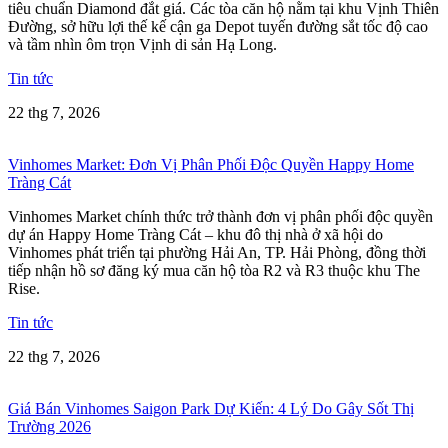
tiêu chuẩn Diamond đắt giá. Các tòa căn hộ nằm tại khu Vịnh Thiên
Đường, sở hữu lợi thế kế cận ga Depot tuyến đường sắt tốc độ cao
và tầm nhìn ôm trọn Vịnh di sản Hạ Long.
Tin tức
22 thg 7, 2026
Vinhomes Market: Đơn Vị Phân Phối Độc Quyền Happy Home
Tràng Cát
Vinhomes Market chính thức trở thành đơn vị phân phối độc quyền
dự án Happy Home Tràng Cát – khu đô thị nhà ở xã hội do
Vinhomes phát triển tại phường Hải An, TP. Hải Phòng, đồng thời
tiếp nhận hồ sơ đăng ký mua căn hộ tòa R2 và R3 thuộc khu The
Rise.
Tin tức
22 thg 7, 2026
Giá Bán Vinhomes Saigon Park Dự Kiến: 4 Lý Do Gây Sốt Thị
Trường 2026