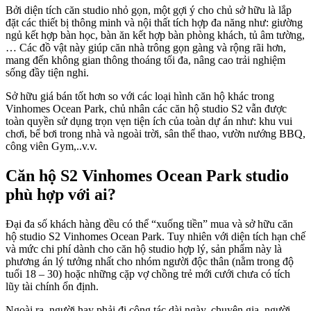
Bởi diện tích căn studio nhỏ gọn, một gợi ý cho chủ sở hữu là lắp
đặt các thiết bị thông minh và nội thất tích hợp đa năng như: giường
ngủ kết hợp bàn học, bàn ăn kết hợp bàn phòng khách, tủ âm tường,
… Các đồ vật này giúp căn nhà trông gọn gàng và rộng rãi hơn,
mang đến không gian thông thoáng tối đa, nâng cao trải nghiệm
sống đầy tiện nghi.
Sở hữu giá bán tốt hơn so với các loại hình căn hộ khác trong
Vinhomes Ocean Park, chủ nhân các căn hộ studio S2 vẫn được
toàn quyền sử dụng trọn vẹn tiện ích của toàn dự án như: khu vui
chơi, bể bơi trong nhà và ngoài trời, sân thể thao, vườn nướng BBQ,
công viên Gym,..v.v.
Căn hộ S2 Vinhomes Ocean Park studio
phù hợp với ai?
Đại đa số khách hàng đều có thể “xuống tiền” mua và sở hữu căn
hộ studio S2 Vinhomes Ocean Park. Tuy nhiên với diện tích hạn chế
và mức chi phí dành cho căn hộ studio hợp lý, sản phẩm này là
phương án lý tưởng nhất cho nhóm người độc thân (nằm trong độ
tuổi 18 – 30) hoặc những cặp vợ chồng trẻ mới cưới chưa có tích
lũy tài chính ổn định.
Ngoài ra, người hay phải đi công tác dài ngày, chuyên gia, người