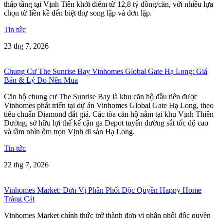
thấp tầng tại Vịnh Tiên khởi điểm từ 12,8 tỷ đồng/căn, với nhiều lựa
chọn từ liền kề đến biệt thự song lập và đơn lập.
Tin tức
23 thg 7, 2026
Chung Cư The Sunrise Bay Vinhomes Global Gate Hạ Long: Giá
Bán & Lý Do Nên Mua
Căn hộ chung cư The Sunrise Bay là khu căn hộ đầu tiên được
Vinhomes phát triển tại dự án Vinhomes Global Gate Hạ Long, theo
tiêu chuẩn Diamond đắt giá. Các tòa căn hộ nằm tại khu Vịnh Thiên
Đường, sở hữu lợi thế kế cận ga Depot tuyến đường sắt tốc độ cao
và tầm nhìn ôm trọn Vịnh di sản Hạ Long.
Tin tức
22 thg 7, 2026
Vinhomes Market: Đơn Vị Phân Phối Độc Quyền Happy Home
Tràng Cát
Vinhomes Market chính thức trở thành đơn vị phân phối độc quyền