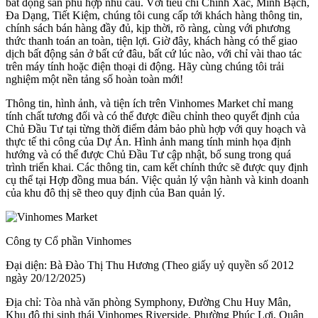
bất động sản phù hợp nhu cầu. Với tiêu chí Chính Xác, Minh Bạch,
Đa Dạng, Tiết Kiệm, chúng tôi cung cấp tới khách hàng thông tin,
chính sách bán hàng đầy đủ, kịp thời, rõ ràng, cùng với phương
thức thanh toán an toàn, tiện lợi. Giờ đây, khách hàng có thể giao
dịch bất động sản ở bất cứ đâu, bất cứ lúc nào, với chỉ vài thao tác
trên máy tính hoặc điện thoại di động. Hãy cùng chúng tôi trải
nghiệm một nền tảng số hoàn toàn mới!
Thông tin, hình ảnh, và tiện ích trên Vinhomes Market chỉ mang
tính chất tương đối và có thể được điều chỉnh theo quyết định của
Chủ Đầu Tư tại từng thời điểm đảm bảo phù hợp với quy hoạch và
thực tế thi công của Dự Án. Hình ảnh mang tính minh họa định
hướng và có thể được Chủ Đầu Tư cập nhật, bổ sung trong quá
trình triển khai. Các thông tin, cam kết chính thức sẽ được quy định
cụ thể tại Hợp đồng mua bán. Việc quản lý vận hành và kinh doanh
của khu đô thị sẽ theo quy định của Ban quản lý.
Công ty Cổ phần Vinhomes
Đại diện: Bà Đào Thị Thu Hương (Theo giấy uỷ quyền số 2012
ngày 20/12/2025)
Địa chỉ: Tòa nhà văn phòng Symphony, Đường Chu Huy Mân,
Khu đô thị sinh thái Vinhomes Riverside, Phường Phúc Lợi, Quận