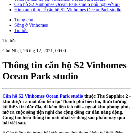
Căn hộ S2 Vinhomes Ocean Park studio phù hợp với ai?
Hình ảnh thực tế căn hộ S2 Vinhomes Ocean Park studio
Trang chủ
Sống ở Vinhomes
Tin tức
Tin tức
Chủ Nhật, 26 thg 12, 2021, 00:00
Thông tin căn hộ S2 Vinhomes
Ocean Park studio
Căn hộ S2 Vinhomes Ocean Park studio
thuộc The Sapphire 2 -
khu được ra mắt đầu tiên tại Thành phố biển hồ, thừa hưởng
lợi thế vị trí đắc địa, đi kèm tiện ích nội – ngoại khu phong phú,
mở ra cuộc sống tiện nghi cho cộng đồng cư dân năng động.
Cùng tìm hiểu thông tin mới nhất về dòng sản phẩm này qua
bài viết sau.
* Các thông tin trong bài viết mang tính tham khảo tại thời điểm