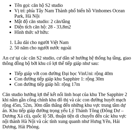
Tên gọi: căn hộ S2 studio
Vị trí: phía Tây Nam Thành phố biển hồ Vinhomes Ocean
Park, Hà Nội
Mật độ căn studio: 2 căn/tầng
Diện tích căn hộ: 28 - 33,8m2
Hình thức sở hữu:
Lâu dài cho người Việt Nam
50 năm cho người nước ngoài
An cư tại các căn S2 studio, cư dân sẽ hưởng hệ thống hạ tầng, giao
thông đồng bộ bởi khu có lợi thế tiếp giáp như sau:
Tiếp giáp với con đường Đại học VinUni: rộng 40m
Con đường tiếp giáp khu Sapphire 1: rộng 30m
Con đường tiếp giáp hồ: rộng 17m
Căn studio hưởng lợi thế kết nối linh hoạt của khu The Sapphire 2
khi nằm gần cổng chính khu đô thị và các con đường huyết mạch
rộng 45m, 52m, 30m dẫn thẳng đến những khu vực trung tâm dự
án. Khu tiếp giáp đường trọng yếu Lý Thánh Tông (Đông Dư –
Dương Xá cũ), quốc lộ 5B, thuận tiện di chuyển đến các khu vực
nội thành Hà Nội và các tỉnh xung quanh như Hưng Yên, Hải
Dương, Hải Phòng.