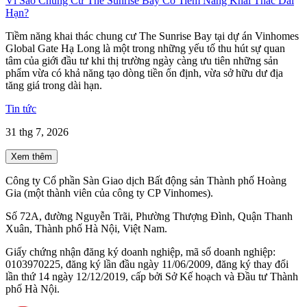
Vì Sao Chung Cư The Sunrise Bay Có Tiềm Năng Khai Thác Dài
Hạn?
Tiềm năng khai thác chung cư The Sunrise Bay tại dự án Vinhomes
Global Gate Hạ Long là một trong những yếu tố thu hút sự quan
tâm của giới đầu tư khi thị trường ngày càng ưu tiên những sản
phẩm vừa có khả năng tạo dòng tiền ổn định, vừa sở hữu dư địa
tăng giá trong dài hạn.
Tin tức
31 thg 7, 2026
Xem thêm
Công ty Cổ phần Sàn Giao dịch Bất động sản Thành phố Hoàng
Gia (một thành viên của công ty CP Vinhomes).
Số 72A, đường Nguyễn Trãi, Phường Thượng Đình, Quận Thanh
Xuân, Thành phố Hà Nội, Việt Nam.
Giấy chứng nhận đăng ký doanh nghiệp, mã số doanh nghiệp:
0103970225, đăng ký lần đầu ngày 11/06/2009, đăng ký thay đổi
lần thứ 14 ngày 12/12/2019, cấp bởi Sở Kế hoạch và Đầu tư Thành
phố Hà Nội.