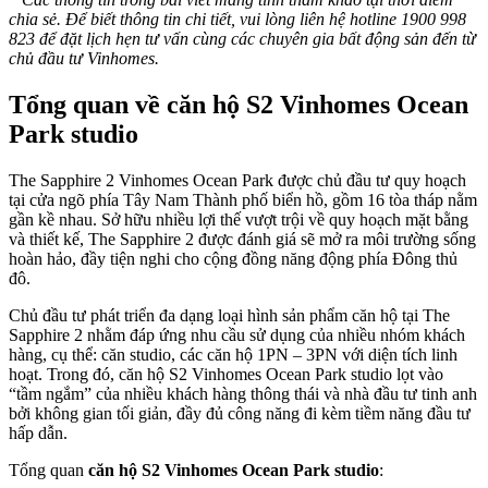
chia sẻ. Để biết thông tin chi tiết, vui lòng liên hệ hotline 1900 998
823 để đặt lịch hẹn tư vấn cùng các chuyên gia bất động sản đến từ
chủ đầu tư Vinhomes.
Tổng quan về căn hộ S2 Vinhomes Ocean
Park studio
The Sapphire 2 Vinhomes Ocean Park được chủ đầu tư quy hoạch
tại cửa ngõ phía Tây Nam Thành phố biển hồ, gồm 16 tòa tháp nằm
gần kề nhau. Sở hữu nhiều lợi thế vượt trội về quy hoạch mặt bằng
và thiết kế, The Sapphire 2 được đánh giá sẽ mở ra môi trường sống
hoàn hảo, đầy tiện nghi cho cộng đồng năng động phía Đông thủ
đô.
Chủ đầu tư phát triển đa dạng loại hình sản phẩm căn hộ tại The
Sapphire 2 nhằm đáp ứng nhu cầu sử dụng của nhiều nhóm khách
hàng, cụ thể: căn studio, các căn hộ 1PN – 3PN với diện tích linh
hoạt. Trong đó, căn hộ S2 Vinhomes Ocean Park studio lọt vào
“tầm ngắm” của nhiều khách hàng thông thái và nhà đầu tư tinh anh
bởi không gian tối giản, đầy đủ công năng đi kèm tiềm năng đầu tư
hấp dẫn.
Tổng quan
căn hộ S2 Vinhomes Ocean Park studio
: