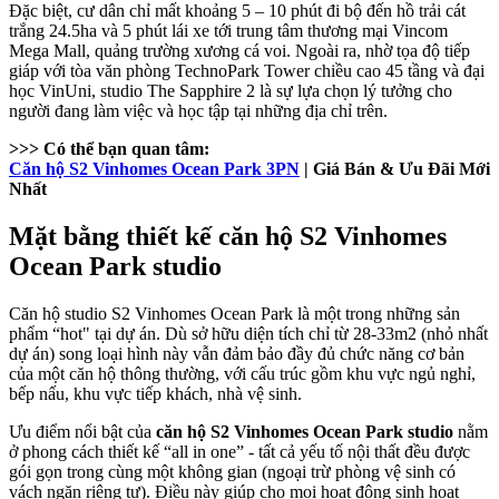
Đặc biệt, cư dân chỉ mất khoảng 5 – 10 phút đi bộ đến hồ trải cát
trắng 24.5ha và 5 phút lái xe tới trung tâm thương mại Vincom
Mega Mall, quảng trường xương cá voi. Ngoài ra, nhờ tọa độ tiếp
giáp với tòa văn phòng TechnoPark Tower chiều cao 45 tầng và đại
học VinUni, studio The Sapphire 2 là sự lựa chọn lý tưởng cho
người đang làm việc và học tập tại những địa chỉ trên.
>>> Có thể bạn quan tâm:
Căn hộ S2 Vinhomes Ocean Park 3PN
| Giá Bán & Ưu Đãi Mới
Nhất
Mặt bằng thiết kế căn hộ S2 Vinhomes
Ocean Park studio
Căn hộ studio S2 Vinhomes Ocean Park là một trong những sản
phẩm “hot" tại dự án. Dù sở hữu diện tích chỉ từ 28-33m2 (nhỏ nhất
dự án) song loại hình này vẫn đảm bảo đầy đủ chức năng cơ bản
của một căn hộ thông thường, với cấu trúc gồm khu vực ngủ nghỉ,
bếp nấu, khu vực tiếp khách, nhà vệ sinh.
Ưu điểm nổi bật của
căn hộ S2 Vinhomes Ocean Park studio
nằm
ở phong cách thiết kế “all in one” - tất cả yếu tố nội thất đều được
gói gọn trong cùng một không gian (ngoại trừ phòng vệ sinh có
vách ngăn riêng tư). Điều này giúp cho mọi hoạt động sinh hoạt