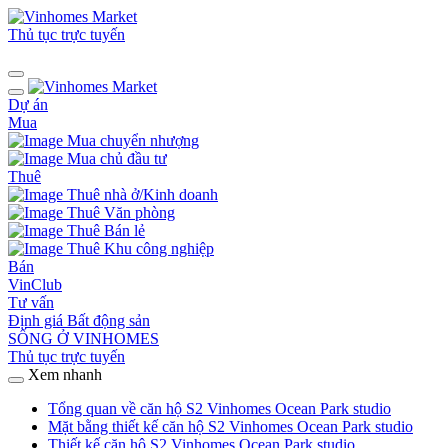
Thủ tục trực tuyến
Dự án
Mua
Mua chuyển nhượng
Mua chủ đầu tư
Thuê
Thuê nhà ở/Kinh doanh
Thuê Văn phòng
Thuê Bán lẻ
Thuê Khu công nghiệp
Bán
VinClub
Tư vấn
Định giá Bất động sản
SỐNG Ở VINHOMES
Thủ tục trực tuyến
Xem nhanh
Tổng quan về căn hộ S2 Vinhomes Ocean Park studio
Mặt bằng thiết kế căn hộ S2 Vinhomes Ocean Park studio
Thiết kế căn hộ S2 Vinhomes Ocean Park studio