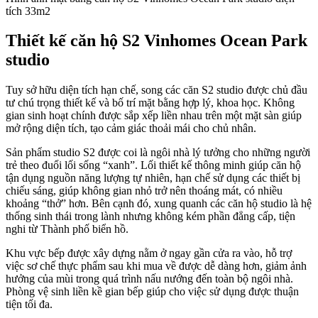
tích 33m2
Thiết kế căn hộ S2 Vinhomes Ocean Park
studio
Tuy sở hữu diện tích hạn chế, song các căn S2 studio được chủ đầu
tư chú trọng thiết kế và bố trí mặt bằng hợp lý, khoa học. Không
gian sinh hoạt chính được sắp xếp liền nhau trên một mặt sàn giúp
mở rộng diện tích, tạo cảm giác thoải mái cho chủ nhân.
Sản phẩm studio S2 được coi là ngôi nhà lý tưởng cho những người
trẻ theo đuổi lối sống “xanh”. Lối thiết kế thông minh giúp căn hộ
tận dụng nguồn năng lượng tự nhiên, hạn chế sử dụng các thiết bị
chiếu sáng, giúp không gian nhỏ trở nên thoáng mát, có nhiều
khoảng “thở” hơn. Bên cạnh đó, xung quanh các căn hộ studio là hệ
thống sinh thái trong lành nhưng không kém phần đẳng cấp, tiện
nghi từ Thành phố biển hồ.
Khu vực bếp được xây dựng nằm ở ngay gần cửa ra vào, hỗ trợ
việc sơ chế thực phẩm sau khi mua về được dễ dàng hơn, giảm ảnh
hưởng của mùi trong quá trình nấu nướng đến toàn bộ ngôi nhà.
Phòng vệ sinh liền kề gian bếp giúp cho việc sử dụng được thuận
tiện tối đa.