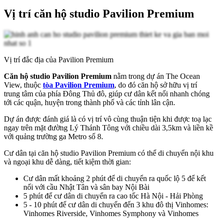
Vị trí căn hộ studio Pavilion Premium
Vị trí đắc địa của Pavilion Premium
Căn hộ studio Pavilion Premium
nằm trong dự án The Ocean
View, thuộc
tòa Pavilion Premium
, do đó căn hộ sở hữu vị trí
trung tâm của phía Đông Thủ đô, giúp cư dân kết nối nhanh chóng
tới các quận, huyện trong thành phố và các tỉnh lân cận.
Dự án được đánh giá là có vị trí vô cùng thuận tiện khi được toạ lạc
ngay trên mặt đường Lý Thánh Tông với chiều dài 3,5km và liền kề
với quảng trường ga Metro số 8.
Cư dân tại căn hộ studio Pavilion Premium có thể di chuyển nội khu
và ngoại khu dễ dàng, tiết kiệm thời gian:
Cư dân mất khoảng 2 phút để di chuyển ra quốc lộ 5 để kết
nối với cầu Nhật Tân và sân bay Nội Bài
5 phút để cư dân di chuyển ra cao tốc Hà Nội - Hải Phòng
5 - 10 phút để cư dân di chuyển đến 3 khu đô thị Vinhomes:
Vinhomes Riverside, Vinhomes Symphony và Vinhomes