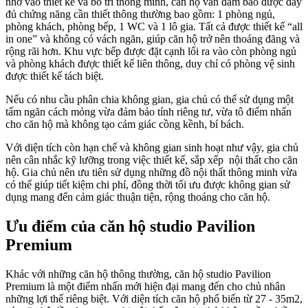
nhờ vào thiết kế và bố trí thông minh, căn hộ vẫn đảm bảo được đầy
đủ chứng năng cần thiết thông thường bao gồm: 1 phòng ngủ,
phòng khách, phòng bếp, 1 WC và 1 lô gia. Tất cả được thiết kế “all
in one” và không có vách ngăn, giúp căn hộ trở nên thoáng đãng và
rộng rãi hơn. Khu vực bếp được đặt cạnh lối ra vào còn phòng ngủ
và phòng khách được thiết kế liên thông, duy chỉ có phòng vệ sinh
được thiết kế tách biệt.
Nếu có nhu cầu phân chia không gian, gia chủ có thể sử dụng một
tấm ngăn cách mỏng vừa đảm bảo tính riêng tư, vừa tô điểm nhấn
cho căn hộ mà không tạo cảm giác cồng kềnh, bí bách.
Với diện tích còn hạn chế và không gian sinh hoạt như vậy, gia chủ
nên cân nhắc kỹ lưỡng trong việc thiết kế, sắp xếp nội thất cho căn
hộ. Gia chủ nên ưu tiên sử dụng những đồ nội thất thông minh vừa
có thể giúp tiết kiệm chi phí, đồng thời tối ưu được không gian sử
dụng mang đến cảm giác thuận tiện, rộng thoáng cho căn hộ.
Ưu điểm của căn hộ studio Pavilion
Premium
Khác với những căn hộ thông thường, căn hộ studio Pavilion
Premium là một điểm nhấn mới hiện đại mang đến cho chủ nhân
những lợi thế riêng biệt. Với diện tích căn hộ phổ biến từ 27 - 35m2,