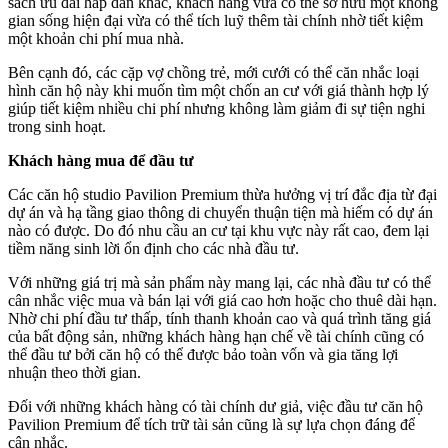
sách ưu đãi hấp dẫn khác, khách hàng vừa có thể sở hữu một không
gian sống hiện đại vừa có thể tích luỹ thêm tài chính nhờ tiết kiệm
một khoản chi phí mua nhà.
Bên cạnh đó, các cặp vợ chồng trẻ, mới cưới có thể căn nhắc loại
hình căn hộ này khi muốn tìm một chốn an cư với giá thành hợp lý
giúp tiết kiệm nhiều chi phí nhưng không làm giảm đi sự tiện nghi
trong sinh hoạt.
Khách hàng mua để đầu tư
Các căn hộ studio Pavilion Premium thừa hưởng vị trí đắc địa từ đại
dự án và hạ tầng giao thông di chuyển thuận tiện mà hiếm có dự án
nào có được. Do đó nhu cầu an cư tại khu vực này rất cao, đem lại
tiềm năng sinh lời ổn định cho các nhà đầu tư.
Với những giá trị mà sản phẩm này mang lại, các nhà đầu tư có thể
cân nhắc việc mua và bán lại với giá cao hơn hoặc cho thuê dài hạn.
Nhờ chi phí đầu tư thấp, tính thanh khoản cao và quá trình tăng giá
của bất động sản, những khách hàng hạn chế về tài chính cũng có
thể đầu tư bởi căn hộ có thể được bảo toàn vốn và gia tăng lợi
nhuận theo thời gian.
Đối với những khách hàng có tài chính dư giả, việc đầu tư căn hộ
Pavilion Premium để tích trữ tài sản cũng là sự lựa chọn đáng để
cân nhắc.