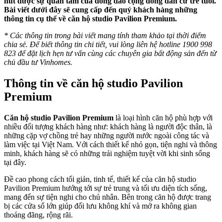
hút được sự quan tâm của đông đảo cộng đồng dân cư trẻ tuổi.
Bài viết dưới đây sẽ cung cấp đến quý khách hàng những
thông tin cụ thể về căn hộ studio Pavilion Premium.
* Các thông tin trong bài viết mang tính tham khảo tại thời điểm
chia sẻ. Để biết thông tin chi tiết, vui lòng liên hệ hotline 1900 998
823 để đặt lịch hẹn tư vấn cùng các chuyên gia bất động sản đến từ
chủ đầu tư Vinhomes.
Thông tin về căn hộ studio Pavilion
Premium
Căn hộ studio Pavilion Premium
là loại hình căn hộ phù hợp với
nhiều đối tượng khách hàng như: khách hàng là người độc thân, là
những cặp vợ chồng trẻ hay những người nước ngoài công tác và
làm việc tại Việt Nam. Với cách thiết kế nhỏ gọn, tiện nghi và thông
minh, khách hàng sẽ có những trải nghiệm tuyệt vời khi sinh sống
tại đây.
Đề cao phong cách tối giản, tinh tế, thiết kế của căn hộ studio
Pavilion Premium hướng tới sự trẻ trung và tối ưu diện tích sống,
mang đến sự tiện nghi cho chủ nhân. Bên trong căn hộ được trang
bị các cửa sổ lớn giúp đối lưu không khí và mở ra không gian
thoáng đãng, rộng rãi.