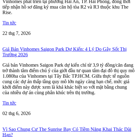
Vinhomes phát triển tại phường Hải An, TP. Hải Phòng, đồng thời
tiếp nhận hồ sơ đăng ký mua căn hộ tòa R2 và R3 thuộc khu The
Rise.
Tin tức
22 thg 7, 2026
Giá Bán Vinhomes Saigon Park Dự Kiến: 4 Lý Do Gây Sốt Thị
Trường 2026
Giá bán Vinhomes Saigon Park dự kiến chỉ từ 3,9 tỷ đồng/căn đang
trở thành tâm điểm chú ý của giới đầu tư quan tâm đại đô thị quy mô
1.080ha của Vinhomes tại Tây Bắc TP.HCM. Giữa thực tế nguồn
cung các dự án thấp tầng quy mô lớn ngày càng hạn chế, mức giá
khởi điểm này được xem là khá khác biệt so với mặt bằng chung
của nhiều dự án cùng phân khúc trên thị trường.
Tin tức
02 thg 6, 2026
Vì Sao Chung Cư The Sunrise Bay Có Tiềm Năng Khai Thác Dài
Hạn?