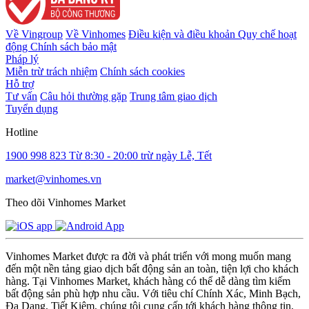
Về Vingroup
Về Vinhomes
Điều kiện và điều khoản
Quy chế hoạt
động
Chính sách bảo mật
Pháp lý
Miễn trừ trách nhiệm
Chính sách cookies
Hỗ trợ
Tư vấn
Câu hỏi thường gặp
Trung tâm giao dịch
Tuyển dụng
Hotline
1900 998 823
Từ 8:30 - 20:00 trừ ngày Lễ, Tết
market@vinhomes.vn
Theo dõi Vinhomes Market
Vinhomes Market được ra đời và phát triển với mong muốn mang
đến một nền tảng giao dịch bất động sản an toàn, tiện lợi cho khách
hàng. Tại Vinhomes Market, khách hàng có thể dễ dàng tìm kiếm
bất động sản phù hợp nhu cầu. Với tiêu chí Chính Xác, Minh Bạch,
Đa Dạng, Tiết Kiệm, chúng tôi cung cấp tới khách hàng thông tin,