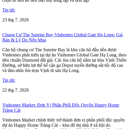
chọn từ liền kề đến biệt thự song lập và đơn lập.
Tin tức
23 thg 7, 2026
Chung Cư The Sunrise Bay Vinhomes Global Gate Hạ Long: Giá
Bán & Lý Do Nên Mua
Căn hộ chung cư The Sunrise Bay là khu căn hộ đầu tiên được
Vinhomes phát triển tại dự án Vinhomes Global Gate Hạ Long, theo
tiêu chuẩn Diamond đắt giá. Các tòa căn hộ nằm tại khu Vịnh Thiên
Đường, sở hữu lợi thế kế cận ga Depot tuyến đường sắt tốc độ cao
và tầm nhìn ôm trọn Vịnh di sản Hạ Long.
Tin tức
22 thg 7, 2026
Vinhomes Market: Đơn Vị Phân Phối Độc Quyền Happy Home
Tràng Cát
Vinhomes Market chính thức trở thành đơn vị phân phối độc quyền
dự án Happy Home Tràng Cát – khu đô thị nhà ở xã hội do