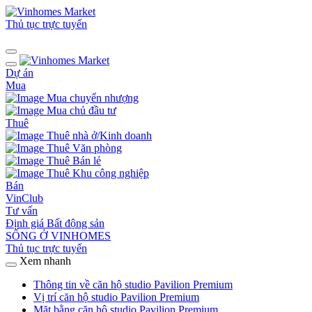
Thủ tục trực tuyến
Dự án
Mua
Mua chuyển nhượng
Mua chủ đầu tư
Thuê
Thuê nhà ở/Kinh doanh
Thuê Văn phòng
Thuê Bán lẻ
Thuê Khu công nghiệp
Bán
VinClub
Tư vấn
Định giá Bất động sản
SỐNG Ở VINHOMES
Thủ tục trực tuyến
Xem nhanh
Thông tin về căn hộ studio Pavilion Premium
Vị trí căn hộ studio Pavilion Premium
Mặt bằng căn hộ studio Pavilion Premium