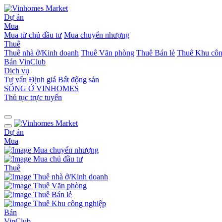
Dự án
Mua
Mua từ chủ đầu tư
Mua chuyển nhượng
Thuê
Thuê nhà ở/Kinh doanh
Thuê Văn phòng
Thuê Bán lẻ
Thuê Khu côn
Bán
VinClub
Dịch vụ
Tư vấn
Định giá Bất động sản
SỐNG Ở VINHOMES
Thủ tục trực tuyến
Dự án
Mua
Mua chuyển nhượng
Mua chủ đầu tư
Thuê
Thuê nhà ở/Kinh doanh
Thuê Văn phòng
Thuê Bán lẻ
Thuê Khu công nghiệp
Bán
VinClub