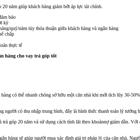
o 20 năm giúp khách hàng giảm bớt áp lực tài chính.
n đảm bảo
ời kỳ
eo tháng/quý/năm tùy thỏa thuận giữa khách hàng và ngân hàng
hế chấp
toán thực tế
n hàng cho vay trả góp tốt
hàng có thể nhanh chóng sở hữu một căn nhà khi mới tích lũy 30-50% g
ng người có thu nhập trung bình, đây là hình thức thanh toán lý tưởng 
 trả góp 20 năm và sử dụng cách tính lãi theo khoảnnợ giảm dần. Với cá
 ngân hàng sẽ giúp người mua xác định giá trị pháp lý của căn nhà. Ngư