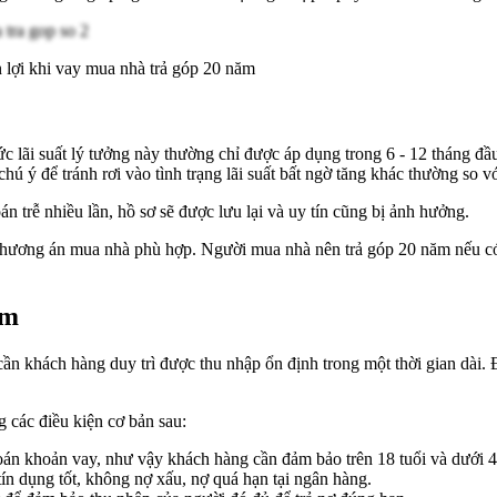
lợi khi vay mua nhà trả góp 20 năm
 lãi suất lý tưởng này thường chỉ được áp dụng trong 6 - 12 tháng đầu. 
hú ý để tránh rơi vào tình trạng lãi suất bất ngờ tăng khác thường so v
 trễ nhiều lần, hồ sơ sẽ được lưu lại và uy tín cũng bị ảnh hưởng.
phương án mua nhà phù hợp. Người mua nhà nên trả góp 20 năm nếu có 
ăm
ần khách hàng duy trì được thu nhập ổn định trong một thời gian dài. 
 các điều kiện cơ bản sau:
t toán khoản vay, như vậy khách hàng cần đảm bảo trên 18 tuổi và dưới 4
tín dụng tốt, không nợ xấu, nợ quá hạn tại ngân hàng.