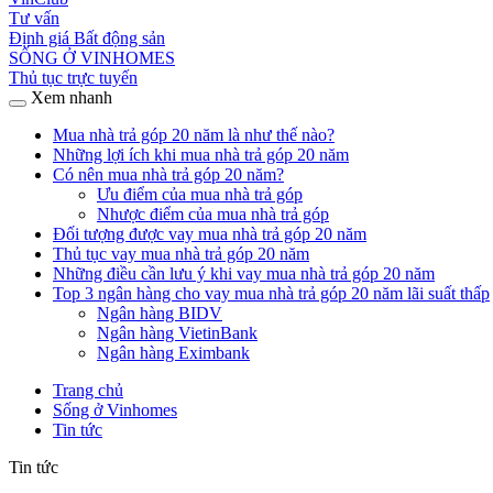
Tư vấn
Định giá Bất động sản
SỐNG Ở VINHOMES
Thủ tục trực tuyến
Xem nhanh
Mua nhà trả góp 20 năm là như thế nào?
Những lợi ích khi mua nhà trả góp 20 năm
Có nên mua nhà trả góp 20 năm?
Ưu điểm của mua nhà trả góp
Nhược điểm của mua nhà trả góp
Đối tượng được vay mua nhà trả góp 20 năm
Thủ tục vay mua nhà trả góp 20 năm
Những điều cần lưu ý khi vay mua nhà trả góp 20 năm
Top 3 ngân hàng cho vay mua nhà trả góp 20 năm lãi suất thấp
Ngân hàng BIDV
Ngân hàng VietinBank
Ngân hàng Eximbank
Trang chủ
Sống ở Vinhomes
Tin tức
Tin tức