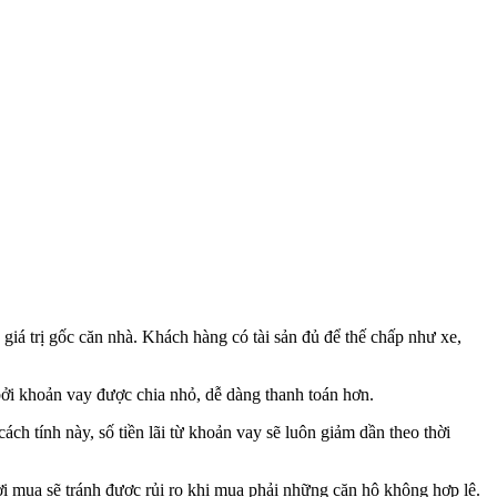
iá trị gốc căn nhà. Khách hàng có tài sản đủ để thế chấp như xe,
bởi khoản vay được chia nhỏ, dễ dàng thanh toán hơn.
ch tính này, số tiền lãi từ khoản vay sẽ luôn giảm dần theo thời
ời mua sẽ tránh được rủi ro khi mua phải những căn hộ không hợp lệ.