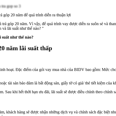
 góp 20 năm để quá trình diễn ra thuận lợi
à trả góp 20 năm. Vì vậy, để quá trình vay được diễn ra suôn sẻ và t
 và lãi suất như thế nào? "
ãi suất như thế nào?
0 năm lãi suất thấp
 linh hoạt. Đặc điểm của gói vay mua nhà của BIDV bao gồm: Mức cho v
c tài sản bảo đảm là bất động sản, giấy tờ có giá/ thẻ tiết kiệm của 
 Sau khi hết thời hạn ưu đãi, lãi suất sẽ được điều chỉnh theo chính
ăm, khách hàng sẽ được nhận những dịch vụ và chính sách đặc biệt như