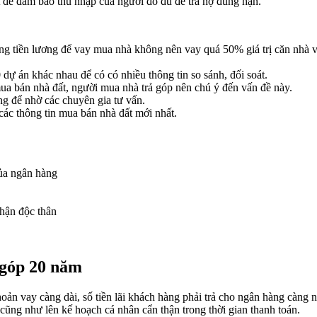
để đảm bảo thu nhập của người đó đủ để trả nợ đúng hạn.
dùng tiền lương để vay mua nhà không nên vay quá 50% giá trị căn nhà 
dự án khác nhau để có có nhiều thông tin so sánh, đối soát.
mua bán nhà đất, người mua nhà trả góp nên chú ý đến vấn đề này.
ng để nhờ các chuyên gia tư vấn.
các thông tin mua bán nhà đất mới nhất.
ủa ngân hàng
nhận độc thân
 góp 20 năm
oản vay càng dài, số tiền lãi khách hàng phải trả cho ngân hàng càng 
cũng như lên kế hoạch cá nhân cẩn thận trong thời gian thanh toán.