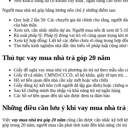
Nếu khách hàng đã có khoản vay khác, ngân hàng cần xem xét 
Người mua nhà trả góp bằng lương nên chú ý những điểm sau:
Quy luật 2 lần 50: Các chuyên gia tài chính cho rằng, người 
của bản thân.
Xem xét, cân nhắc nhiều dự án: Người mua nên đi xem từ 5-10 
Rà soát pháp lý: Pháp lý đóng vai trò vô cùng quan trọng khi 
Xem kỹ hợp đồng: Liệt kê các điểm chưa rõ ràng trong hợp đồ
Tìm hiểu kinh nghiệm nhà đất: tìm hiểu về pháp luật cũng như 
Thủ tục vay mua nhà trả góp 20 năm
Giấy đề nghị vay mua nhà và phương án trả nợ theo mẫu sẵn c
Giấy tờ cá nhân: CMND/CCCD, sổ hộ khẩu, giấy tờ tạm trú…
Hồ sơ liên quan đến nhà cần xây mới hoặc sửa chữa
Giấy đăng ký kết hôn (với người đã lập gia đình) hoặc chứng 
Sao kê chứng minh thu nhập và khả năng trả nợ ngân hàng
Các hồ sơ liên quan đến tài sản được đem ra đảm bảo
Những điều cần lưu ý khi vay mua nhà trả
Việc
vay mua nhà trả góp 20 năm
cũng cần được cân nhắc kỹ bởi kh
góp trong 20 năm, người mua cần phải tính toán đến khả năng chi trả 