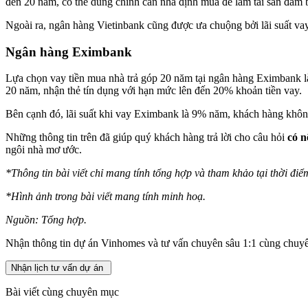
đến 20 năm, có thể dùng chính căn nhà định mua để làm tài sản đảm 
Ngoài ra, ngân hàng Vietinbank cũng được ưa chuộng bởi lãi suất vay ư
Ngân hàng Eximbank
Lựa chọn vay tiền mua nhà trả góp 20 năm tại ngân hàng Eximbank là 
20 năm, nhận thẻ tín dụng với hạn mức lên đến 20% khoản tiền vay.
Bên cạnh đó, lãi suất khi vay Eximbank là 9% năm, khách hàng không
Những thông tin trên đã giúp quý khách hàng trả lời cho câu hỏi
có n
ngôi nhà mơ ước.
*Thông tin bài viết chỉ mang tính tổng hợp và tham khảo tại thời điể
*Hình ảnh trong bài viết mang tính minh hoạ.
Nguồn: Tổng hợp.
Nhận thông tin dự án Vinhomes và tư vấn chuyên sâu 1:1 cùng chuyê
Nhận lịch tư vấn dự án
Bài viết cùng chuyên mục