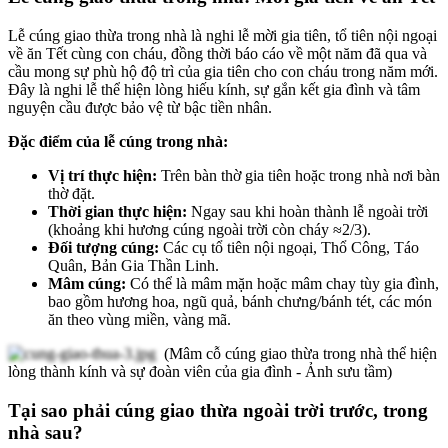
Lễ cúng giao thừa trong nhà là nghi lễ mời gia tiên, tổ tiên nội ngoại
về ăn Tết cùng con cháu, đồng thời báo cáo về một năm đã qua và
cầu mong sự phù hộ độ trì của gia tiên cho con cháu trong năm mới.
Đây là nghi lễ thể hiện lòng hiếu kính, sự gắn kết gia đình và tâm
nguyện cầu được bảo vệ từ bậc tiền nhân.
Đặc điểm của lễ cúng trong nhà:
Vị trí thực hiện:
Trên bàn thờ gia tiên hoặc trong nhà nơi bàn
thờ đặt.
Thời gian thực hiện:
Ngay sau khi hoàn thành lễ ngoài trời
(khoảng khi hương cúng ngoài trời còn cháy ≈2/3).
Đối tượng cúng:
Các cụ tổ tiên nội ngoại, Thổ Công, Táo
Quân, Bản Gia Thần Linh.
Mâm cúng:
Có thể là mâm mặn hoặc mâm chay tùy gia đình,
bao gồm hương hoa, ngũ quả, bánh chưng/bánh tét, các món
ăn theo vùng miền, vàng mã.
(Mâm cỗ cúng giao thừa trong nhà thể hiện
lòng thành kính và sự đoàn viên của gia đình - Ảnh sưu tầm)
Tại sao phải cúng giao thừa ngoài trời trước, trong
nhà sau?