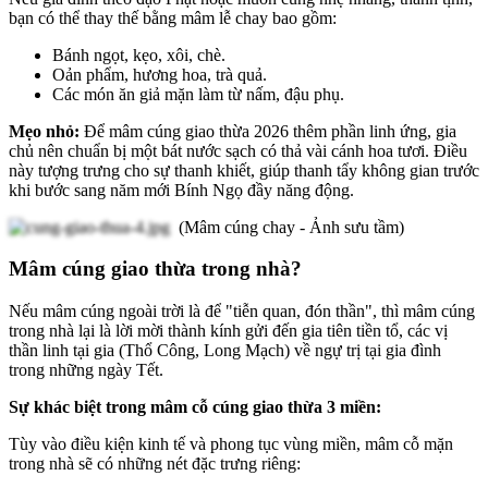
bạn có thể thay thế bằng mâm lễ chay bao gồm:
Bánh ngọt, kẹo, xôi, chè.
Oản phẩm, hương hoa, trà quả.
Các món ăn giả mặn làm từ nấm, đậu phụ.
Mẹo nhỏ:
Để mâm cúng giao thừa 2026 thêm phần linh ứng, gia
chủ nên chuẩn bị một bát nước sạch có thả vài cánh hoa tươi. Điều
này tượng trưng cho sự thanh khiết, giúp thanh tẩy không gian trước
khi bước sang năm mới Bính Ngọ đầy năng động.
(Mâm cúng chay - Ảnh sưu tầm)
Mâm cúng giao thừa trong nhà?
Nếu mâm cúng ngoài trời là để "tiễn quan, đón thần", thì mâm cúng
trong nhà lại là lời mời thành kính gửi đến gia tiên tiền tổ, các vị
thần linh tại gia (Thổ Công, Long Mạch) về ngự trị tại gia đình
trong những ngày Tết.
Sự khác biệt trong mâm cỗ cúng giao thừa 3 miền:
Tùy vào điều kiện kinh tế và phong tục vùng miền, mâm cỗ mặn
trong nhà sẽ có những nét đặc trưng riêng: