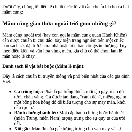
Dưới đây, chúng tôi liệt kê chi tiết các lễ vật cần chuẩn bị cho cả hai
mâm cúng:
Mâm cúng giao thừa ngoài trời gồm những gì?
Mâm cúng ngoài trời (hay còn gọi là mâm cúng quan Hành Khiển)
cần được chuẩn bị chu đáo, bày biện trang nghiêm trên một chiếc
bàn sạch sẽ, đặt trước cửa nhà hoặc trên ban công/sân thượng. Tùy
theo điều kiện và văn hóa vùng miền, gia chủ có thể chọn làm lễ
mặn hoặc lễ chay.
Danh sách lễ vật bắt buộc (Mâm lễ mặn):
Đây là cách chuẩn bị truyền thống và phổ biến nhất của các gia đình
Việt:
Gà trống luộc:
Phải là gà trống thiến, mới tập gáy, mào đỏ
tươi, chân vàng. Gà được tạo dáng "cánh tiên", miệng ngậm
một bông hoa hồng đỏ để biểu tượng cho sự may mắn, khởi
đầu rực rỡ.
Bánh chưng/bánh tét:
Một cặp bánh chưng hoặc bánh tét
(miền Trung, miền Nam) tượng trưng cho sự quy tụ của trời
đất.
Xôi gấc:
Màu đỏ của gấc tượng trưng cho vận may và sự