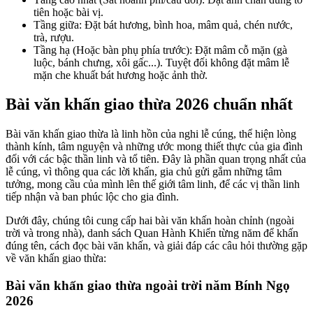
tiên hoặc bài vị.
Tầng giữa: Đặt bát hương, bình hoa, mâm quả, chén nước,
trà, rượu.
Tầng hạ (Hoặc bàn phụ phía trước): Đặt mâm cỗ mặn (gà
luộc, bánh chưng, xôi gấc...). Tuyệt đối không đặt mâm lễ
mặn che khuất bát hương hoặc ảnh thờ.
Bài văn khấn giao thừa 2026 chuẩn nhất
Bài văn khấn giao thừa là linh hồn của nghi lễ cúng, thể hiện lòng
thành kính, tâm nguyện và những ước mong thiết thực của gia đình
đối với các bậc thần linh và tổ tiên. Đây là phần quan trọng nhất của
lễ cúng, vì thông qua các lời khấn, gia chủ gửi gắm những tâm
tưởng, mong cầu của mình lên thế giới tâm linh, để các vị thần linh
tiếp nhận và ban phúc lộc cho gia đình.
Dưới đây, chúng tôi cung cấp hai bài văn khấn hoàn chỉnh (ngoài
trời và trong nhà), danh sách Quan Hành Khiển từng năm để khấn
đúng tên, cách đọc bài văn khấn, và giải đáp các câu hỏi thường gặp
về văn khấn giao thừa:
Bài văn khấn giao thừa ngoài trời năm Bính Ngọ
2026