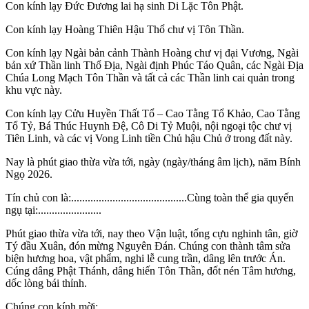
Con kính lạy Đức Đương lai hạ sinh Di Lặc Tôn Phật.
Con kính lạy Hoàng Thiên Hậu Thổ chư vị Tôn Thần.
Con kính lạy Ngài bản cảnh Thành Hoàng chư vị đại Vương, Ngài
bản xứ Thần linh Thổ Địa, Ngài định Phúc Táo Quân, các Ngài Địa
Chúa Long Mạch Tôn Thần và tất cả các Thần linh cai quản trong
khu vực này.
Con kính lạy Cửu Huyền Thất Tổ – Cao Tằng Tổ Khảo, Cao Tằng
Tổ Tỷ, Bá Thúc Huynh Đệ, Cô Di Tỷ Muội, nội ngoại tộc chư vị
Tiên Linh, và các vị Vong Linh tiền Chủ hậu Chủ ở trong đất này.
Nay là phút giao thừa vừa tới, ngày (ngày/tháng âm lịch), năm Bính
Ngọ 2026.
Tín chủ con là:..........................................Cùng toàn thể gia quyến
ngụ tại:.......................
Phút giao thừa vừa tới, nay theo Vận luật, tống cựu nghinh tân, giờ
Tý đầu Xuân, đón mừng Nguyên Đán. Chúng con thành tâm sửa
biện hương hoa, vật phẩm, nghi lễ cung trần, dâng lên trước Án.
Cúng dâng Phật Thánh, dâng hiến Tôn Thần, đốt nén Tâm hương,
dốc lòng bái thỉnh.
Chúng con kính mời: