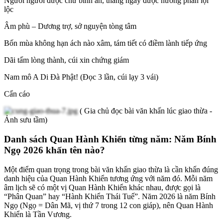
Người người được chữ bình an, tháng ngày được hưởng phần lợi
lộc
Âm phù – Dương trợ, sở nguyện tòng tâm
Bốn mùa không hạn ách nào xâm, tám tiết có điềm lành tiếp ứng
Dãi tấm lòng thành, cúi xin chứng giám
Nam mô A Di Đà Phật! (Đọc 3 lần, cúi lạy 3 vái)
Cẩn cáo
( Gia chủ đọc bài văn khấn lúc giao thừa -
Ảnh sưu tầm)
Danh sách Quan Hành Khiển từng năm: Năm Bính
Ngọ 2026 khấn tên nào?
Một điểm quan trọng trong bài văn khấn giao thừa là cần khấn đúng
danh hiệu của Quan Hành Khiển tương ứng với năm đó. Mỗi năm
âm lịch sẽ có một vị Quan Hành Khiển khác nhau, được gọi là
“Phân Quan” hay “Hành Khiển Thái Tuế”. Năm 2026 là năm Bính
Ngọ (Ngọ = Dân Mã, vị thứ 7 trong 12 con giáp), nên Quan Hành
Khiển là Tần Vương.