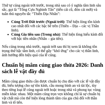
Thứ tự cúng ngoài trời trước, trong nhà sau có ý nghĩa tâm linh sâu
sắc, gọi là “Tống Cựu Nghinh Tân” (tiễn cái cũ, đón cái mới) và
tuân thủ nguyên tắc “Thiên Địa Nhân”:
Cúng Trời Đất trước (Ngoài trời)
: Thể hiện lòng tôn kính
cao nhất đối với các bậc bề trên (Thiên – Địa – các vị Thần
linh).
Cúng Gia tiên sau (Trong nhà)
: Thể hiện lòng hiếu kính đối
với bậc tiền nhân (Nhân – gia tiên).
Nếu cúng trong nhà trước, ngoài trời sau thì bị xem là không tôn
trọng thứ bậc tâm linh, có thể gây “khó ứng” cho các vị thần linh,
ảnh hưởng đến hiệu quả của lễ cúng.
Chuẩn bị mâm cúng giao thừa 2026: Danh
sách lễ vật đầy đủ
Mâm cúng giao thừa cần được chuẩn bị chu đáo với các lễ vật đầy
đủ, biểu tượng cho sự tôn kính, cầu mong bình an và tài lộc, tùy
theo từng loại lễ cúng ngoài trời hoặc trong nhà và phong tục vùng
miền khác nhau. Một mâm cúng trọn vẹn không chỉ là sự chuẩn bị
vật chất mà còn thể hiện lòng thành tâm của gia chủ đối với thần
linh và tổ tiên.