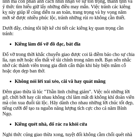
linh mà còn phản ánh cách nhìn nhận về sự tôn trọng, thanh tịnh và
ý thức tìm hiểu giữ lấy những điều may mắn. Việc tránh các kiêng
kỵ này giúp lễ cúng diễn ra an toàn, trang trọng và hy vọng năm
mới sẽ được nhiều phúc lộc, tránh những rủi ro không cần thiết.
Dưới đây, chúng tôi liệt kê chi tiết các kiêng kỵ quan trọng cần
tránh:
Kiêng làm đổ vỡ đồ đạc, bát đĩa
Đổ vỡ trong thời khắc chuyển giao được coi là điềm báo cho sự chia
lìa, rạn nứt hoặc tổn thất về tài chính trong năm mới. Bạn nên nhắc
nhở các thành viên trong gia đình cẩn thận khi bày biện mâm cỗ
hoặc dọn dẹp ban thờ.
Không nói lời xui xẻo, cãi vã hay quát mắng
Đêm giao thừa là lúc "Thần linh chứng giám". Việc nói những lời
gở, chửi bới hay cãi nhau không chỉ làm mất đi không khí đoàn viên
mà còn xua đuổi tài lộc. Hãy dành cho nhau những lời chúc tốt đẹp,
tiếng cười để tạo ra nguồn năng lượng tích cực cho cả năm Bính
Ngọ.
Kiêng quét nhà, đổ rác ra khỏi cửa
Nghi thức cúng giao thừa xong, tuyệt đối không cầm chổi quét nhà