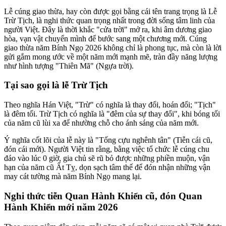
Lễ cúng giao thừa, hay còn được gọi bằng cái tên trang trọng là Lễ
Trừ Tịch, là nghi thức quan trọng nhất trong đời sống tâm linh của
người Việt. Đây là thời khắc "cửa trời" mở ra, khi âm dương giao
hòa, vạn vật chuyển mình để bước sang một chương mới. Cúng
giao thừa năm Bính Ngọ 2026 không chỉ là phong tục, mà còn là lời
gửi gắm mong ước về một năm mới mạnh mẽ, tràn đầy năng lượng
như hình tượng "Thiên Mã" (Ngựa trời).
Tại sao gọi là lễ Trừ Tịch
Theo nghĩa Hán Việt, "Trừ" có nghĩa là thay đổi, hoán đổi; "Tịch"
là đêm tối. Trừ Tịch có nghĩa là "đêm của sự thay đổi", khi bóng tối
của năm cũ lùi xa để nhường chỗ cho ánh sáng của năm mới.
Ý nghĩa cốt lõi của lễ này là "Tống cựu nghênh tân" (Tiễn cái cũ,
đón cái mới). Người Việt tin rằng, bằng việc tổ chức lễ cúng chu
đáo vào lúc 0 giờ, gia chủ sẽ rũ bỏ được những phiền muộn, vận
hạn của năm cũ Ất Tỵ, dọn sạch tâm thế để đón nhận những vận
may cát tường mà năm Bính Ngọ mang lại.
Nghi thức tiễn Quan Hành Khiển cũ, đón Quan
Hành Khiển mới năm 2026