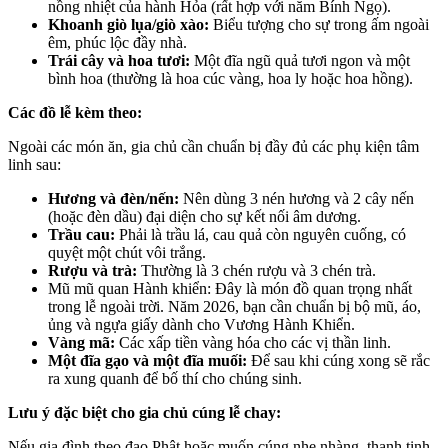
nồng nhiệt của hành Hỏa (rất hợp với năm Bính Ngọ).
Khoanh giò lụa/giò xào:
Biểu tượng cho sự trong ấm ngoài
êm, phúc lộc đầy nhà.
Trái cây và hoa tươi:
Một đĩa ngũ quả tươi ngon và một
bình hoa (thường là hoa cúc vàng, hoa ly hoặc hoa hồng).
Các đồ lễ kèm theo:
Ngoài các món ăn, gia chủ cần chuẩn bị đầy đủ các phụ kiện tâm
linh sau:
Hương và đèn/nến:
Nên dùng 3 nén hương và 2 cây nến
(hoặc đèn dầu) đại diện cho sự kết nối âm dương.
Trầu cau:
Phải là trầu lá, cau quả còn nguyên cuống, có
quyệt một chút vôi trắng.
Rượu và trà:
Thường là 3 chén rượu và 3 chén trà.
Mũ mũ quan Hành khiển: Đây là món đồ quan trọng nhất
trong lễ ngoài trời. Năm 2026, bạn cần chuẩn bị bộ mũ, áo,
ủng và ngựa giấy dành cho Vương Hành Khiển.
Vàng mã:
Các xấp tiền vàng hóa cho các vị thần linh.
Một đĩa gạo và một đĩa muối:
Để sau khi cúng xong sẽ rắc
ra xung quanh để bố thí cho chúng sinh.
Lưu ý đặc biệt cho gia chủ cúng lễ chay:
Nếu gia đình theo đạo Phật hoặc muốn cúng nhẹ nhàng, thanh tịnh,