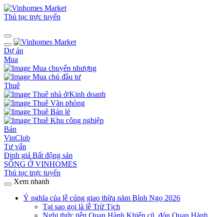
Thủ tục trực tuyến
Dự án
Mua
Mua chuyển nhượng
Mua chủ đầu tư
Thuê
Thuê nhà ở/Kinh doanh
Thuê Văn phòng
Thuê Bán lẻ
Thuê Khu công nghiệp
Bán
VinClub
Tư vấn
Định giá Bất động sản
SỐNG Ở VINHOMES
Thủ tục trực tuyến
Xem nhanh
Ý nghĩa của lễ cúng giao thừa năm Bính Ngọ 2026
Tại sao gọi là lễ Trừ Tịch
Nghi thức tiễn Quan Hành Khiển cũ, đón Quan Hành