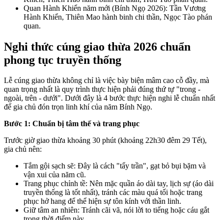
Quan Hành Khiển năm mới (Bính Ngọ 2026): Tần Vương
Hành Khiển, Thiên Mao hành binh chi thần, Ngọc Tào phán
quan.
Nghi thức cúng giao thừa 2026 chuẩn
phong tục truyền thống
Lễ cúng giao thừa không chỉ là việc bày biện mâm cao cỗ đầy, mà
quan trọng nhất là quy trình thực hiện phải đúng thứ tự "trong -
ngoài, trên - dưới". Dưới đây là 4 bước thực hiện nghi lễ chuẩn nhất
để gia chủ đón trọn linh khí của năm Bính Ngọ.
Bước 1: Chuẩn bị tâm thế và trang phục
Trước giờ giao thừa khoảng 30 phút (khoảng 22h30 đêm 29 Tết),
gia chủ nên:
Tắm gội sạch sẽ: Đây là cách "tẩy trần", gạt bỏ bụi bặm và
vận xui của năm cũ.
Trang phục chỉnh tề: Nên mặc quần áo dài tay, lịch sự (áo dài
truyền thống là tốt nhất), tránh các màu quá tối hoặc trang
phục hở hang để thể hiện sự tôn kính với thần linh.
Giữ tâm an nhiên: Tránh cãi vã, nói lời to tiếng hoặc cáu gắt
trong thời điểm này.