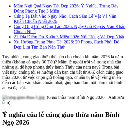
Mâm Ngũ Quả Ngày Tết Đẹp 2026: Ý Nghĩa, Trưng Bày
Đúng Phong Tục 3 Miền
Cúng Tạ Đất Vào Ngày Nào: Cách Sắm Lễ Vật Và Văn
Khấn Chuẩn Nhất 2026
Cúng Ông Công Ông Táo 2026: Ngày Giờ Đẹp & Văn Khấn
Chuẩn Nhất
21 Địa Điểm Du Xuân 3 Miền 2026 Nổi Tiếng Và Đẹp Nhất
Xu Hướng Trang Phục Tết 2026: 20 Phong Cách Phối Đồ
Đẹp Lịm Tim Bạn Nên Thử
Tuy nhiên, cúng giao thừa thế nào cho chuẩn khi năm 2026 là năm
thiếu (không có ngày 30 Tết)? Mâm lễ ngoài trời và trong nhà cần
những gì để hợp phong thủy hành Thủy của năm nay? Trong bài
viết này, chúng tôi sẽ hướng dẫn bạn chi tiết từ A-Z cách cúng giao
thừa 2026: từ việc chọn giờ hoàng đạo, chuẩn bị lễ vật vùng miền
đến các bản văn khấn chuẩn nhất, giúp bạn đón một năm mới bình
an và đại cát.
(Giao thừa năm Bính Ngọ 2026 - Ảnh sưu
tầm)
Ý nghĩa của lễ cúng giao thừa năm Bính
Ngọ 2026