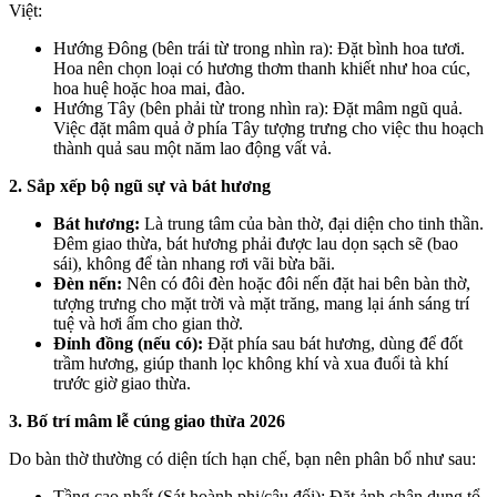
Việt:
Hướng Đông (bên trái từ trong nhìn ra): Đặt bình hoa tươi.
Hoa nên chọn loại có hương thơm thanh khiết như hoa cúc,
hoa huệ hoặc hoa mai, đào.
Hướng Tây (bên phải từ trong nhìn ra): Đặt mâm ngũ quả.
Việc đặt mâm quả ở phía Tây tượng trưng cho việc thu hoạch
thành quả sau một năm lao động vất vả.
2. Sắp xếp bộ ngũ sự và bát hương
Bát hương:
Là trung tâm của bàn thờ, đại diện cho tinh thần.
Đêm giao thừa, bát hương phải được lau dọn sạch sẽ (bao
sái), không để tàn nhang rơi vãi bừa bãi.
Đèn nến:
Nên có đôi đèn hoặc đôi nến đặt hai bên bàn thờ,
tượng trưng cho mặt trời và mặt trăng, mang lại ánh sáng trí
tuệ và hơi ấm cho gian thờ.
Đỉnh đồng (nếu có):
Đặt phía sau bát hương, dùng để đốt
trầm hương, giúp thanh lọc không khí và xua đuổi tà khí
trước giờ giao thừa.
3. Bố trí mâm lễ cúng giao thừa 2026
Do bàn thờ thường có diện tích hạn chế, bạn nên phân bổ như sau:
Tầng cao nhất (Sát hoành phi/câu đối): Đặt ảnh chân dung tổ