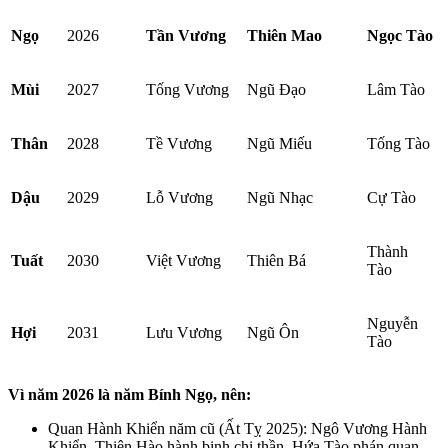
Ngọ
2026
Tần Vương
Thiên Mao
Ngọc Tào
Mùi
2027
Tống Vương
Ngũ Đạo
Lâm Tào
Thân
2028
Tề Vương
Ngũ Miếu
Tống Tào
Dậu
2029
Lỗ Vương
Ngũ Nhạc
Cự Tào
Thành
Tuất
2030
Việt Vương
Thiên Bá
Tào
Nguyễn
Hợi
2031
Lưu Vương
Ngũ Ôn
Tào
Vì năm 2026 là năm Bính Ngọ, nên:
Quan Hành Khiển năm cũ (Ất Tỵ 2025): Ngô Vương Hành
Khiển, Thiên Hào hành binh chi thần, Hứa Tào phán quan.