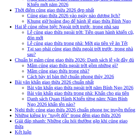
Khiển mới năm 2026
Thời điểm cúng giao thừa 2026 đẹp nhất
Cúng giao thừa 2026 vào ngày nào dương lịch?
Khung giờ hoàng đạo để hành lễ giao thừa Bính Ngọ
Hai lễ cúng riêng biệt: Ngoài trời trước, trong nhà sau
Lễ cúng giao thừa ngoài trời: Tiễn quan hành khiển cũ,
đón mới
Lễ cúng giao thừa trong nhà: Mời gia tiên về ăn Tết
Tại sao phải cúng giao thừa ngoài trời trước, trong nhà
sau?
Chuẩn bị mâm cúng giao thừa 2026: Danh sách lễ vật đầy đủ
Mâm cúng giao thừa ngoài trời gồm những gì?
Mâm cúng giao thừa trong nhà?
Cách bày trí bàn thờ chuẩn phong thủy 2026
Bài văn khấn giao thừa 2026 chuẩn nhất
Bài văn khấn giao thừa ngoài trời năm Bính Ngọ 2026
Bài văn khấn giao thừa trong nhà: Khấn cho gia tiên
Danh sách Quan Hành Khiển từng năm: Năm Bính
Ngọ 2026 khấn tên nào?
Nghi thức cúng giao thừa 2026 chuẩn phong tục truyền thống
Những kiêng kỵ "tuyệt đối" trong đêm giao thừa 2026
Giải đáp nhanh: Những câu hỏi thường gặp khi cúng giao
thừa
Kết luận