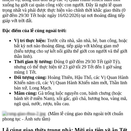
xuống hạ giới cai quản công việc con người. Đây là nghi lễ quan
trọng nhất và phải được thực hiện vào chính thời khắc giao thừa (0
giờ đêm 29/30 Tết hoặc ngày 16/02/2026) tại nơi thoáng đãng tiếp
giáp với trời đất.
Đặc điểm của lễ cúng ngoài trời:
Vị trí thực hiện:
Trước cửa nhà, sân nhà, hè, ban công, hoặc
bất kỳ nơi nào thoáng đãng, tiếp giáp với không gian mở
(biểu tượng cho sự kết nối giữa thế giới con người và thế giới
thần linh).
Thời gian lý tưởng:
Đúng 0 giờ đêm 29/30 Tết (giờ Tý),
nhưng có thể thực hiện từ 23 giờ tối 29 Tết đến 1 giờ sáng
mùng 1 Tết.
Đối tượng cúng:
Hoàng Thiên, Hậu Thổ, các Vị Quan Hành
Khiển năm cũ, các Vị Quan Hành Khiển năm mới, Thần linh
bản xứ, Long Mạch.
Mâm cúng:
Gà trống luộc nguyên con, bánh chưng (hoặc
bánh tét ở miền Nam), xôi gấc, giò chả, hương hoa, vàng mã,
ngũ quả, nước, rượu, trầu cau.
(Mâm lễ cúng giao thừa ngoài trời chuẩn
phong tục - Ảnh sưu tầm)
Lễ cúng giao thừa trong nhà: Mời gia tiên về ăn Tết