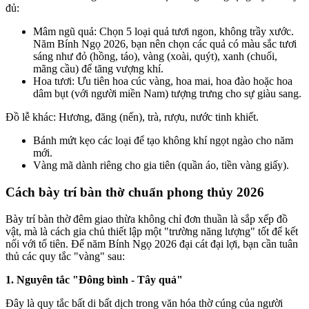
đủ:
Mâm ngũ quả: Chọn 5 loại quả tươi ngon, không trầy xước.
Năm Bính Ngọ 2026, bạn nên chọn các quả có màu sắc tươi
sáng như đỏ (hồng, táo), vàng (xoài, quýt), xanh (chuối,
mãng cầu) để tăng vượng khí.
Hoa tươi: Ưu tiên hoa cúc vàng, hoa mai, hoa đào hoặc hoa
dâm bụt (với người miền Nam) tượng trưng cho sự giàu sang.
Đồ lễ khác: Hương, đăng (nến), trà, rượu, nước tinh khiết.
Bánh mứt kẹo các loại để tạo không khí ngọt ngào cho năm
mới.
Vàng mã dành riêng cho gia tiên (quần áo, tiền vàng giấy).
Cách bày trí bàn thờ chuẩn phong thủy 2026
Bày trí bàn thờ đêm giao thừa không chỉ đơn thuần là sắp xếp đồ
vật, mà là cách gia chủ thiết lập một "trường năng lượng" tốt để kết
nối với tổ tiên. Để năm Bính Ngọ 2026 đại cát đại lợi, bạn cần tuân
thủ các quy tắc "vàng" sau:
1. Nguyên tắc "Đông bình - Tây quả"
Đây là quy tắc bất di bất dịch trong văn hóa thờ cúng của người