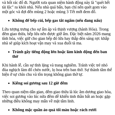
và hốt rác đổ đi. Người xưa quan niệm hành động này là "quét hết
tài lộc" ra khỏi nhà. Nếu nhà quá bẩn, bạn chỉ nên quét gom vào
một góc và đợi đến mùng 2 hoặc mùng 3 Tết mới đem đổ.
Không để bếp củi, bếp gas tắt ngấm (nếu đang nấu)
Lửa tượng trưng cho sự ấm áp và thịnh vượng (hành Hỏa). Trong
đêm giao thừa, bếp lửa nên được giữ ấm. Đặc biệt năm 2026 mang
tính hỏa, việc giữ cho gian bếp đỏ lửa hay thắp đèn sáng rực khắp
nhà sẽ giúp kích hoạt vận may và xua đuổi tà ma.
Tránh gây tiếng động lớn hoặc làm kinh động đến ban
thờ
Khi hành lễ, cần sự tĩnh lặng và trang nghiêm. Tránh việc trẻ nhỏ
đùa nghịch làm đổ chén nước, lọ hoa trên ban thờ. Sự thành tâm thể
hiện ở sự chỉn chu và tôn trọng không gian thờ tự.
Kiêng soi gương sau 12 giờ đêm
Theo quan niệm dân gian, đêm giao thừa là lúc âm dương giao hòa,
việc soi gương vào lúc nửa đêm dễ khiến tinh thần bất an hoặc gặp
những điều không may mắn về mặt tâm linh.
Không mặc quần áo quá tối màu hoặc rách rưới