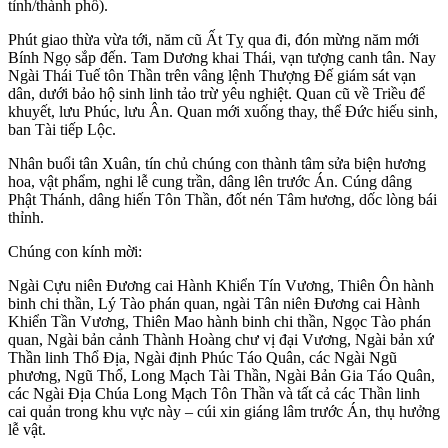
tỉnh/thành phố).
Phút giao thừa vừa tới, năm cũ Ất Tỵ qua đi, đón mừng năm mới
Bính Ngọ sắp đến. Tam Dương khai Thái, vạn tượng canh tân. Nay
Ngài Thái Tuế tôn Thần trên vâng lệnh Thượng Đế giám sát vạn
dân, dưới bảo hộ sinh linh tảo trừ yêu nghiệt. Quan cũ về Triều để
khuyết, lưu Phúc, lưu Ân. Quan mới xuống thay, thể Đức hiếu sinh,
ban Tài tiếp Lộc.
Nhân buổi tân Xuân, tín chủ chúng con thành tâm sửa biện hương
hoa, vật phẩm, nghi lễ cung trần, dâng lên trước Án. Cúng dâng
Phật Thánh, dâng hiến Tôn Thần, đốt nén Tâm hương, dốc lòng bái
thỉnh.
Chúng con kính mời:
Ngài Cựu niên Đương cai Hành Khiển Tín Vương, Thiên Ôn hành
binh chi thần, Lý Tào phán quan, ngài Tân niên Đương cai Hành
Khiển Tần Vương, Thiên Mao hành binh chi thần, Ngọc Tào phán
quan, Ngài bản cảnh Thành Hoàng chư vị đại Vương, Ngài bản xứ
Thần linh Thổ Địa, Ngài định Phúc Táo Quân, các Ngài Ngũ
phương, Ngũ Thổ, Long Mạch Tài Thần, Ngài Bản Gia Táo Quân,
các Ngài Địa Chúa Long Mạch Tôn Thần và tất cả các Thần linh
cai quản trong khu vực này – cúi xin giáng lâm trước Án, thụ hưởng
lễ vật.