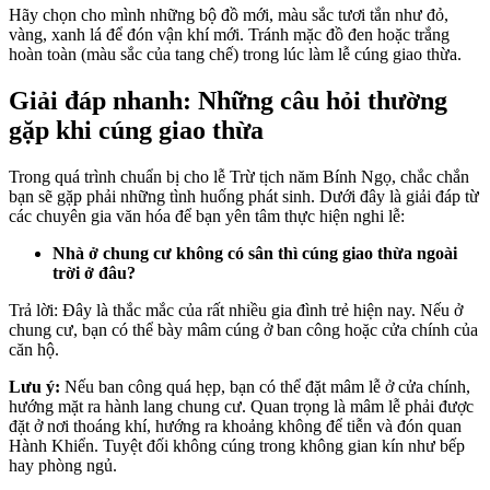
Hãy chọn cho mình những bộ đồ mới, màu sắc tươi tắn như đỏ,
vàng, xanh lá để đón vận khí mới. Tránh mặc đồ đen hoặc trắng
hoàn toàn (màu sắc của tang chế) trong lúc làm lễ cúng giao thừa.
Giải đáp nhanh: Những câu hỏi thường
gặp khi cúng giao thừa
Trong quá trình chuẩn bị cho lễ Trừ tịch năm Bính Ngọ, chắc chắn
bạn sẽ gặp phải những tình huống phát sinh. Dưới đây là giải đáp từ
các chuyên gia văn hóa để bạn yên tâm thực hiện nghi lễ:
Nhà ở chung cư không có sân thì cúng giao thừa ngoài
trời ở đâu?
Trả lời: Đây là thắc mắc của rất nhiều gia đình trẻ hiện nay. Nếu ở
chung cư, bạn có thể bày mâm cúng ở ban công hoặc cửa chính của
căn hộ.
Lưu ý:
Nếu ban công quá hẹp, bạn có thể đặt mâm lễ ở cửa chính,
hướng mặt ra hành lang chung cư. Quan trọng là mâm lễ phải được
đặt ở nơi thoáng khí, hướng ra khoảng không để tiễn và đón quan
Hành Khiển. Tuyệt đối không cúng trong không gian kín như bếp
hay phòng ngủ.