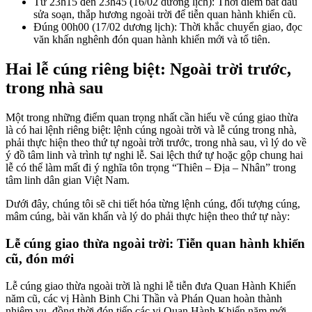
Từ 23h15 đến 23h45 (16/02 dương lịch): Thời điểm bắt đầu
sửa soạn, thắp hương ngoài trời để tiễn quan hành khiển cũ.
Đúng 00h00 (17/02 dương lịch): Thời khắc chuyển giao, đọc
văn khấn nghênh đón quan hành khiển mới và tổ tiên.
Hai lễ cúng riêng biệt: Ngoài trời trước,
trong nhà sau
Một trong những điểm quan trọng nhất cần hiểu về cúng giao thừa
là có hai lệnh riêng biệt: lệnh cúng ngoài trời và lễ cúng trong nhà,
phải thực hiện theo thứ tự ngoài trời trước, trong nhà sau, vì lý do về
ý đồ tâm linh và trình tự nghi lễ. Sai lệch thứ tự hoặc gộp chung hai
lễ có thể làm mất đi ý nghĩa tôn trọng “Thiên – Địa – Nhân” trong
tâm linh dân gian Việt Nam.
Dưới đây, chúng tôi sẽ chi tiết hóa từng lệnh cúng, đối tượng cúng,
mâm cúng, bài văn khấn và lý do phải thực hiện theo thứ tự này:
Lễ cúng giao thừa ngoài trời: Tiễn quan hành khiển
cũ, đón mới
Lễ cúng giao thừa ngoài trời là nghi lễ tiễn đưa Quan Hành Khiển
năm cũ, các vị Hành Binh Chi Thần và Phán Quan hoàn thành
nhiệm vụ, đồng thời đón tiếp các vị Quan Hành Khiển năm mới