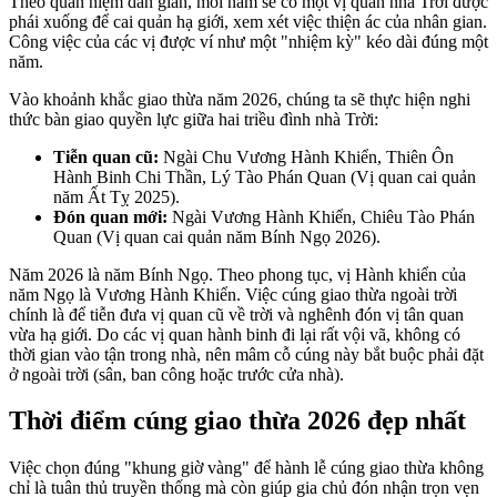
Theo quan niệm dân gian, mỗi năm sẽ có một vị quan nhà Trời được
phái xuống để cai quản hạ giới, xem xét việc thiện ác của nhân gian.
Công việc của các vị được ví như một "nhiệm kỳ" kéo dài đúng một
năm.
Vào khoảnh khắc giao thừa năm 2026, chúng ta sẽ thực hiện nghi
thức bàn giao quyền lực giữa hai triều đình nhà Trời:
Tiễn quan cũ:
Ngài Chu Vương Hành Khiển, Thiên Ôn
Hành Binh Chi Thần, Lý Tào Phán Quan (Vị quan cai quản
năm Ất Tỵ 2025).
Đón quan mới:
Ngài Vương Hành Khiển, Chiêu Tào Phán
Quan (Vị quan cai quản năm Bính Ngọ 2026).
Năm 2026 là năm Bính Ngọ. Theo phong tục, vị Hành khiển của
năm Ngọ là Vương Hành Khiển. Việc cúng giao thừa ngoài trời
chính là để tiễn đưa vị quan cũ về trời và nghênh đón vị tân quan
vừa hạ giới. Do các vị quan hành binh đi lại rất vội vã, không có
thời gian vào tận trong nhà, nên mâm cỗ cúng này bắt buộc phải đặt
ở ngoài trời (sân, ban công hoặc trước cửa nhà).
Thời điểm cúng giao thừa 2026 đẹp nhất
Việc chọn đúng "khung giờ vàng" để hành lễ cúng giao thừa không
chỉ là tuân thủ truyền thống mà còn giúp gia chủ đón nhận trọn vẹn