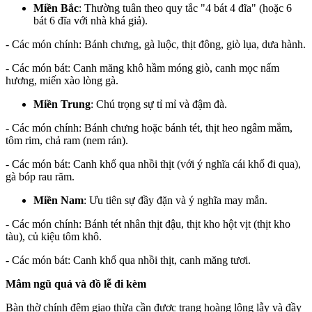
Miền Bắc
: Thường tuân theo quy tắc "4 bát 4 đĩa" (hoặc 6
bát 6 đĩa với nhà khá giả).
- Các món chính: Bánh chưng, gà luộc, thịt đông, giò lụa, dưa hành.
- Các món bát: Canh măng khô hầm móng giò, canh mọc nấm
hương, miến xào lòng gà.
Miền Trung
: Chú trọng sự tỉ mỉ và đậm đà.
- Các món chính: Bánh chưng hoặc bánh tét, thịt heo ngâm mắm,
tôm rim, chả ram (nem rán).
- Các món bát: Canh khổ qua nhồi thịt (với ý nghĩa cái khổ đi qua),
gà bóp rau răm.
Miền Nam
: Ưu tiên sự đầy đặn và ý nghĩa may mắn.
- Các món chính: Bánh tét nhân thịt đậu, thịt kho hột vịt (thịt kho
tàu), củ kiệu tôm khô.
- Các món bát: Canh khổ qua nhồi thịt, canh măng tươi.
Mâm ngũ quả và đồ lễ đi kèm
Bàn thờ chính đêm giao thừa cần được trang hoàng lộng lẫy và đầy