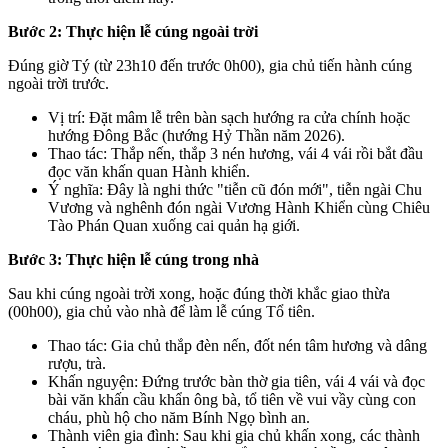
Bước 2: Thực hiện lễ cúng ngoài trời
Đúng giờ Tý (từ 23h10 đến trước 0h00), gia chủ tiến hành cúng
ngoài trời trước.
Vị trí: Đặt mâm lễ trên bàn sạch hướng ra cửa chính hoặc
hướng Đông Bắc (hướng Hỷ Thần năm 2026).
Thao tác: Thắp nến, thắp 3 nén hương, vái 4 vái rồi bắt đầu
đọc văn khấn quan Hành khiển.
Ý nghĩa: Đây là nghi thức "tiễn cũ đón mới", tiễn ngài Chu
Vương và nghênh đón ngài Vương Hành Khiển cùng Chiêu
Tào Phán Quan xuống cai quản hạ giới.
Bước 3: Thực hiện lễ cúng trong nhà
Sau khi cúng ngoài trời xong, hoặc đúng thời khắc giao thừa
(00h00), gia chủ vào nhà để làm lễ cúng Tổ tiên.
Thao tác: Gia chủ thắp đèn nến, đốt nén tâm hương và dâng
rượu, trà.
Khấn nguyện: Đứng trước bàn thờ gia tiên, vái 4 vái và đọc
bài văn khấn cầu khẩn ông bà, tổ tiên về vui vầy cùng con
cháu, phù hộ cho năm Bính Ngọ bình an.
Thành viên gia đình: Sau khi gia chủ khấn xong, các thành