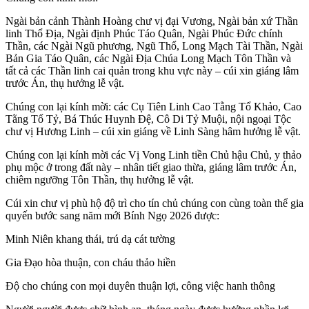
Ngài bản cảnh Thành Hoàng chư vị đại Vương, Ngài bản xứ Thần
linh Thổ Địa, Ngài định Phúc Táo Quân, Ngài Phúc Đức chính
Thần, các Ngài Ngũ phương, Ngũ Thổ, Long Mạch Tài Thần, Ngài
Bản Gia Táo Quân, các Ngài Địa Chúa Long Mạch Tôn Thần và
tất cả các Thần linh cai quản trong khu vực này – cúi xin giáng lâm
trước Án, thụ hưởng lễ vật.
Chúng con lại kính mời: các Cụ Tiên Linh Cao Tằng Tổ Khảo, Cao
Tằng Tổ Tỷ, Bá Thúc Huynh Đệ, Cô Di Tỷ Muội, nội ngoại Tộc
chư vị Hương Linh – cúi xin giáng về Linh Sàng hâm hưởng lễ vật.
Chúng con lại kính mời các Vị Vong Linh tiền Chủ hậu Chủ, y thảo
phụ mộc ở trong đất này – nhân tiết giao thừa, giáng lâm trước Án,
chiêm ngưỡng Tôn Thần, thụ hưởng lễ vật.
Cúi xin chư vị phù hộ độ trì cho tín chủ chúng con cùng toàn thể gia
quyến bước sang năm mới Bính Ngọ 2026 được:
Minh Niên khang thái, trú dạ cát tường
Gia Đạo hòa thuận, con cháu thảo hiền
Độ cho chúng con mọi duyên thuận lợi, công việc hanh thông