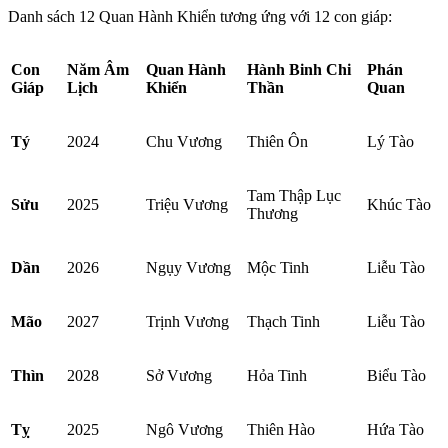
Danh sách 12 Quan Hành Khiển tương ứng với 12 con giáp:
Con
Năm Âm
Quan Hành
Hành Binh Chi
Phán
Giáp
Lịch
Khiển
Thần
Quan
Tý
2024
Chu Vương
Thiên Ôn
Lý Tào
Tam Thập Lục
Sửu
2025
Triệu Vương
Khúc Tào
Thương
Dần
2026
Ngụy Vương
Mộc Tinh
Liễu Tào
Mão
2027
Trịnh Vương
Thạch Tinh
Liễu Tào
Thìn
2028
Sở Vương
Hỏa Tinh
Biểu Tào
Tỵ
2025
Ngô Vương
Thiên Hào
Hứa Tào