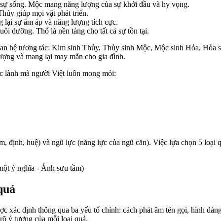
à sự sống. Mộc mang năng lượng của sự khởi đầu và hy vọng.
Thủy giúp mọi vật phát triển.
lại sự ấm áp và năng lượng tích cực.
ôi dưỡng. Thổ là nền tảng cho tất cả sự tồn tại.
uan hệ tương tác: Kim sinh Thủy, Thủy sinh Mộc, Mộc sinh Hỏa, Hỏa 
lượng và mang lại may mắn cho gia đình.
c lành mà người Việt luôn mong mỏi:
niệm, định, huệ) và ngũ lực (năng lực của ngũ căn). Việc lựa chọn 5 lo
ột ý nghĩa - Ảnh sưu tầm)
quả
ợc xác định thông qua ba yếu tố chính: cách phát âm tên gọi, hình dá
rõ ý tượng của mỗi loại quả.