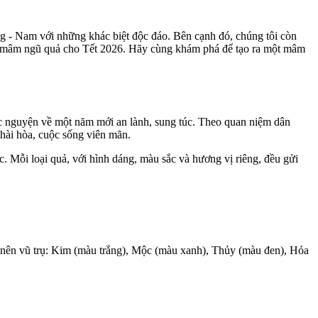
ng - Nam với những khác biệt độc đáo. Bên cạnh đó, chúng tôi còn
ng mâm ngũ quả cho Tết 2026. Hãy cùng khám phá để tạo ra một mâm
ước nguyện về một năm mới an lành, sung túc. Theo quan niệm dân
hài hòa, cuộc sống viên mãn.
. Mỗi loại quả, với hình dáng, màu sắc và hương vị riêng, đều gửi
h nên vũ trụ: Kim (màu trắng), Mộc (màu xanh), Thủy (màu đen), Hỏa