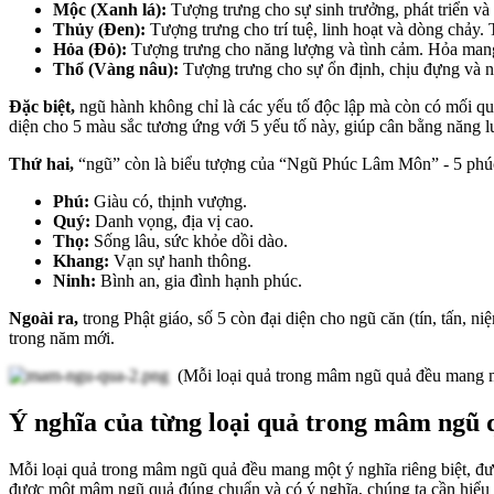
Mộc (Xanh lá):
Tượng trưng cho sự sinh trưởng, phát triển v
Thủy (Đen):
Tượng trưng cho trí tuệ, linh hoạt và dòng chảy. 
Hỏa (Đỏ):
Tượng trưng cho năng lượng và tình cảm. Hỏa mang 
Thổ (Vàng nâu):
Tượng trưng cho sự ổn định, chịu đựng và nu
Đặc biệt,
ngũ hành không chỉ là các yếu tố độc lập mà còn có mối q
diện cho 5 màu sắc tương ứng với 5 yếu tố này, giúp cân bằng năng 
Thứ hai,
“ngũ” còn là biểu tượng của “Ngũ Phúc Lâm Môn” - 5 phú
Phú:
Giàu có, thịnh vượng.
Quý:
Danh vọng, địa vị cao.
Thọ:
Sống lâu, sức khỏe dồi dào.
Khang:
Vạn sự hanh thông.
Ninh:
Bình an, gia đình hạnh phúc.
Ngoài ra,
trong Phật giáo, số 5 còn đại diện cho ngũ căn (tín, tấn, 
trong năm mới.
(Mỗi loại quả trong mâm ngũ quả đều mang m
Ý nghĩa của từng loại quả trong mâm ngũ 
Mỗi loại quả trong mâm ngũ quả đều mang một ý nghĩa riêng biệt, đư
được một mâm ngũ quả đúng chuẩn và có ý nghĩa, chúng ta cần hiểu 