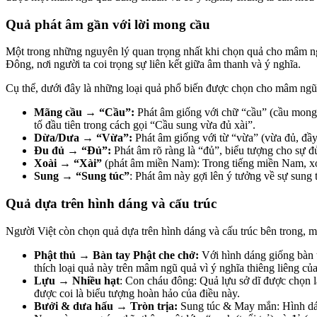
Quả phát âm gần với lời mong cầu
Một trong những nguyên lý quan trọng nhất khi chọn quả cho mâm ng
Đông, nơi người ta coi trọng sự liên kết giữa âm thanh và ý nghĩa.
Cụ thể, dưới đây là những loại quả phổ biến được chọn cho mâm ng
Mãng cầu → “Cầu”:
Phát âm giống với chữ “cầu” (cầu mong),
tố đầu tiên trong cách gọi “Cầu sung vừa đủ xài”.
Dừa/Dưa → “Vừa”:
Phát âm giống với từ “vừa” (vừa đủ, đầ
Đu đủ → “Đủ”:
Phát âm rõ ràng là “đủ”, biểu tượng cho sự đ
Xoài → “Xài”
(phát âm miền Nam): Trong tiếng miền Nam, xoài
Sung → “Sung túc”
: Phát âm này gợi lên ý tưởng về sự sung 
Quả dựa trên hình dáng và cấu trúc
Người Việt còn chọn quả dựa trên hình dáng và cấu trúc bên trong, m
Phật thủ → Bàn tay Phật che chở:
Với hình dáng giống bàn t
thích loại quả này trên mâm ngũ quả vì ý nghĩa thiêng liêng củ
Lựu → Nhiều hạt
:
Con cháu đông: Quả lựu sở dĩ được chọn là
được coi là biểu tượng hoàn hảo của điều này.
Bưởi & dưa hấu → Tròn trịa:
Sung túc & May mắn: Hình dáng