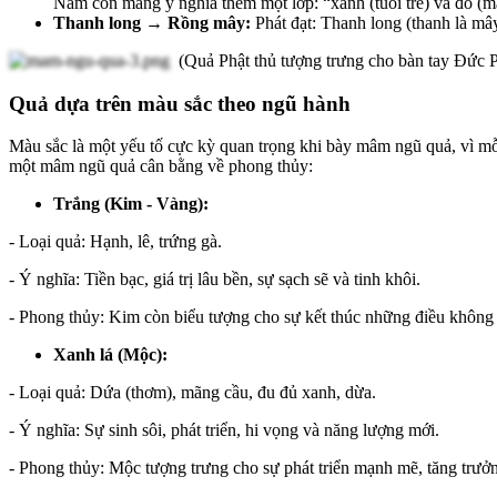
Nam còn mang ý nghĩa thêm một lớp: “xanh (tuổi trẻ) và đỏ (
Thanh long → Rồng mây:
Phát đạt: Thanh long (thanh là mây
(Quả Phật thủ tượng trưng cho bàn tay Đức Ph
Quả dựa trên màu sắc theo ngũ hành
Màu sắc là một yếu tố cực kỳ quan trọng khi bày mâm ngũ quả, vì mỗ
một mâm ngũ quả cân bằng về phong thủy:
Trắng (Kim - Vàng):
- Loại quả: Hạnh, lê, trứng gà.
- Ý nghĩa: Tiền bạc, giá trị lâu bền, sự sạch sẽ và tinh khôi.
- Phong thủy: Kim còn biểu tượng cho sự kết thúc những điều không tố
Xanh lá (Mộc):
- Loại quả: Dứa (thơm), mãng cầu, đu đủ xanh, dừa.
- Ý nghĩa: Sự sinh sôi, phát triển, hi vọng và năng lượng mới.
- Phong thủy: Mộc tượng trưng cho sự phát triển mạnh mẽ, tăng trưởn