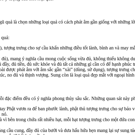
ũ quả là chọn những loại quả có cách phát âm gần giống với những lờ
ũ quả:
 tượng trưng cho sự cầu khấn những điều tốt lành, bình an và may mắ
y đủ), mang ý nghĩa cầu mong cuộc sống vừa đủ, không thiếu không dư
ủ đầy, đủ tiền, đủ sức khỏe và đủ tất cả những gì cần có để hạnh phúc 
 được phát âm với âm sắc gần “xài” (dùng, sử dụng), tượng trưng cho
túc, no đủ và thịnh vượng. Sung còn là loại quả đẹp mắt với ngoại hình
ỗi đặc điểm đều có ý nghĩa phong thủy sâu sắc. Những quan sát này ph
ay Phật vươn ra để ban phước lành, phật thủ tượng trưng cho sự bảo v
a nó.
 vì bên trong chứa rất nhiều hạt, mỗi hạt tượng trưng cho một đứa co
 cầu cung, đầy đủ của bưởi và dưa hấu hứa hẹn mang lại sự sung túc,