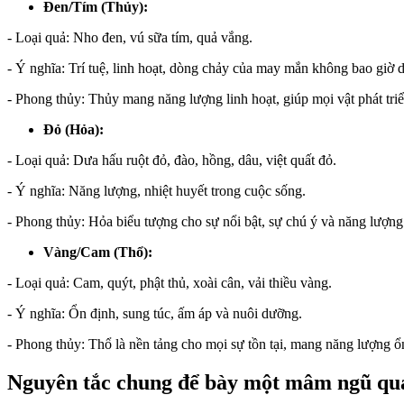
Đen/Tím (Thủy):
- Loại quả: Nho đen, vú sữa tím, quả vắng.
- Ý nghĩa: Trí tuệ, linh hoạt, dòng chảy của may mắn không bao giờ 
- Phong thủy: Thủy mang năng lượng linh hoạt, giúp mọi vật phát tri
Đỏ (Hỏa):
- Loại quả: Dưa hấu ruột đỏ, đào, hồng, dâu, việt quất đỏ.
- Ý nghĩa: Năng lượng, nhiệt huyết trong cuộc sống.
- Phong thủy: Hỏa biểu tượng cho sự nổi bật, sự chú ý và năng lượng 
Vàng/Cam (Thổ):
- Loại quả: Cam, quýt, phật thủ, xoài cân, vải thiều vàng.
- Ý nghĩa: Ổn định, sung túc, ấm áp và nuôi dưỡng.
- Phong thủy: Thổ là nền tảng cho mọi sự tồn tại, mang năng lượng ổ
Nguyên tắc chung để bày một mâm ngũ quả