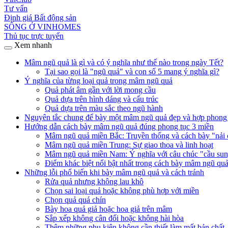
Tư vấn
Định giá Bất động sản
SỐNG Ở VINHOMES
Thủ tục trực tuyến
Xem nhanh
Mâm ngũ quả là gì và có ý nghĩa như thế nào trong ngày Tết?
Tại sao gọi là "ngũ quả" và con số 5 mang ý nghĩa gì?
Ý nghĩa của từng loại quả trong mâm ngũ quả
Quả phát âm gần với lời mong cầu
Quả dựa trên hình dáng và cấu trúc
Quả dựa trên màu sắc theo ngũ hành
Nguyên tắc chung để bày một mâm ngũ quả đẹp và hợp phong
Hướng dẫn cách bày mâm ngũ quả đúng phong tục 3 miền
Mâm ngũ quả miền Bắc: Truyền thống và cách bày "nải c
Mâm ngũ quả miền Trung: Sự giao thoa và linh hoạt
Mâm ngũ quả miền Nam: Ý nghĩa với câu chúc "cầu sun
Điểm khác biệt nổi bật nhất trong cách bày mâm ngũ quả 
Những lỗi phổ biến khi bày mâm ngũ quả và cách tránh
Rửa quả nhưng không lau khô
Chọn sai loại quả hoặc không phù hợp với miền
Chọn quả quá chín
Bày hoa quả giả hoặc hoa giả trên mâm
Sắp xếp không cân đối hoặc không hài hòa
Thêm những phụ kiện không cần thiết làm mất bản chất