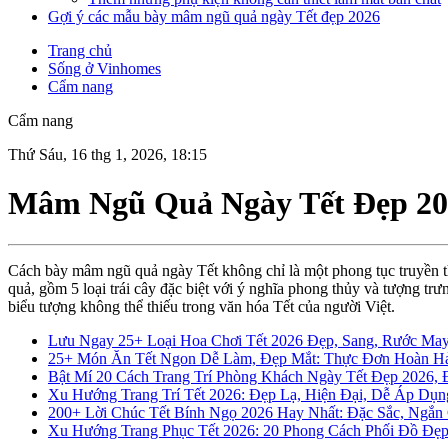
Gợi ý các mẫu bày mâm ngũ quả ngày Tết đẹp 2026
Trang chủ
Sống ở Vinhomes
Cẩm nang
Cẩm nang
Thứ Sáu, 16 thg 1, 2026, 18:15
Mâm Ngũ Quả Ngày Tết Đẹp 202
Cách bày mâm ngũ quả ngày Tết không chỉ là một phong tục truyền t
quả, gồm 5 loại trái cây đặc biệt với ý nghĩa phong thủy và tượng tr
biểu tượng không thể thiếu trong văn hóa Tết của người Việt.
Lưu Ngay 25+ Loại Hoa Chơi Tết 2026 Đẹp, Sang, Rước M
25+ Món Ăn Tết Ngon Dễ Làm, Đẹp Mắt: Thực Đơn Hoàn H
Bật Mí 20 Cách Trang Trí Phòng Khách Ngày Tết Đẹp 2026,
Xu Hướng Trang Trí Tết 2026: Đẹp Lạ, Hiện Đại, Dễ Áp Dụ
200+ Lời Chúc Tết Bính Ngọ 2026 Hay Nhất: Đặc Sắc, Ngắn
Xu Hướng Trang Phục Tết 2026: 20 Phong Cách Phối Đồ Đẹ