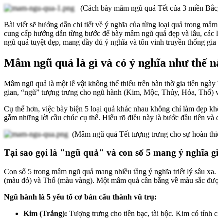
(Cách bày mâm ngũ quả Tết của 3 miền Bắc,
Bài viết sẽ hướng dẫn chi tiết về ý nghĩa của từng loại quả trong 
cung cấp hướng dẫn từng bước để bày mâm ngũ quả đẹp và lâu, các 
ngũ quả tuyệt đẹp, mang đầy đủ ý nghĩa và tôn vinh truyền thống gia
Mâm ngũ quả là gì và có ý nghĩa như thế 
Mâm ngũ quả là một lễ vật không thể thiếu trên bàn thờ gia tiên ngà
gian, “ngũ” tượng trưng cho ngũ hành (Kim, Mộc, Thủy, Hỏa, Thổ) v
Cụ thể hơn, việc bày biện 5 loại quả khác nhau không chỉ làm đẹp kh
gắm những lời cầu chúc cụ thể. Hiểu rõ điều này là bước đầu tiên v
(Mâm ngũ quả Tết tượng trưng cho sự hoàn thiệ
Tại sao gọi là "ngũ quả" và con số 5 mang ý nghĩa g
Con số 5 trong mâm ngũ quả mang nhiều tầng ý nghĩa triết lý sâu xa
(màu đỏ) và Thổ (màu vàng). Một mâm quả cân bằng về màu sắc được 
Ngũ hành là 5 yếu tố cơ bản cấu thành vũ trụ:
Kim (Trắng):
Tượng trưng cho tiền bạc, tài bộc. Kim có tính ch