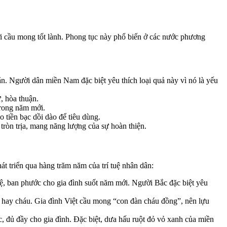
i cầu mong tốt lành. Phong tục này phổ biến ở các nước phương
n. Người dân miền Nam đặc biệt yêu thích loại quả này vì nó là yếu
, hòa thuận.
trong năm mới.
 tiền bạc dồi dào để tiêu dùng.
 tròn trịa, mang năng lượng của sự hoàn thiện.
át triển qua hàng trăm năm của trí tuệ nhân dân:
ệ, ban phước cho gia đình suốt năm mới. Người Bắc đặc biệt yêu
n hay cháu. Gia đình Việt cầu mong “con đàn cháu đồng”, nên lựu
 đủ đầy cho gia đình. Đặc biệt, dưa hấu ruột đỏ vỏ xanh của miền