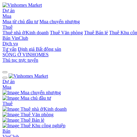
Dự án
Mua
Mua từ chủ đầu tư
Mua chuyển nhượng
Thuê
Thuê nhà ở/Kinh doanh
Thuê Văn phòng
Thuê Bán lẻ
Thuê Khu côn
Bán
VinClub
Dịch vụ
Tư vấn
Định giá Bất động sản
SỐNG Ở VINHOMES
Thủ tục trực tuyến
Dự án
Mua
Mua chuyển nhượng
Mua chủ đầu tư
Thuê
Thuê nhà ở/Kinh doanh
Thuê Văn phòng
Thuê Bán lẻ
Thuê Khu công nghiệp
Bán
VinClub