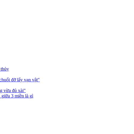
 thủy
huối đỡ lấy vạn vật"
g vừa đủ xài"
giữa 3 miền là gì