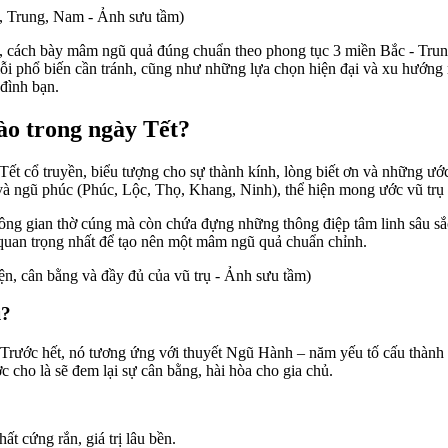
 Trung, Nam - Ảnh sưu tầm)
mâm, cách bày mâm ngũ quả đúng chuẩn theo phong tục 3 miền Bắc - Tru
lỗi phổ biến cần tránh, cũng như những lựa chọn hiện đại và xu hướ
 đình bạn.
nào trong ngày Tết?
y Tết cổ truyền, biểu tượng cho sự thành kính, lòng biết ơn và những 
à ngũ phúc (Phúc, Lộc, Thọ, Khang, Ninh), thể hiện mong ước vũ trụ 
ông gian thờ cúng mà còn chứa đựng những thông điệp tâm linh sâu sắc
à quan trọng nhất để tạo nên một mâm ngũ quả chuẩn chỉnh.
n, cân bằng và đầy đủ của vũ trụ - Ảnh sưu tầm)
ì?
. Trước hết, nó tương ứng với thuyết Ngũ Hành – năm yếu tố cấu thàn
cho là sẽ đem lại sự cân bằng, hài hòa cho gia chủ.
ất cứng rắn, giá trị lâu bền.