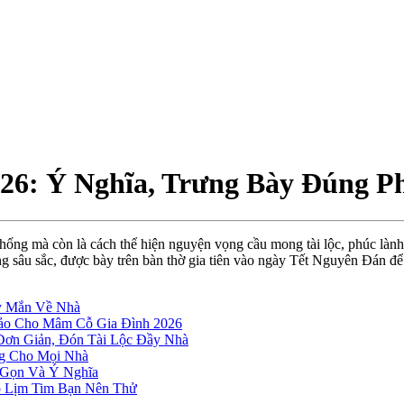
6: Ý Nghĩa, Trưng Bày Đúng P
hống mà còn là cách thể hiện nguyện vọng cầu mong tài lộc, phúc làn
ưng sâu sắc, được bày trên bàn thờ gia tiên vào ngày Tết Nguyên Đán để
ay Mắn Về Nhà
ảo Cho Mâm Cỗ Gia Đình 2026
 Đơn Giản, Đón Tài Lộc Đầy Nhà
ng Cho Mọi Nhà
 Gọn Và Ý Nghĩa
p Lịm Tim Bạn Nên Thử