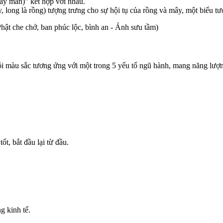
may mắn)” kết hợp với nhau.
, long là rồng) tượng trưng cho sự hội tụ của rồng và mây, một biểu tượ
ật che chở, ban phúc lộc, bình an - Ảnh sưu tầm)
i màu sắc tương ứng với một trong 5 yếu tố ngũ hành, mang năng lượng 
t, bắt đầu lại từ đầu.
g kinh tế.