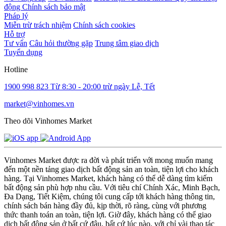
động
Chính sách bảo mật
Pháp lý
Miễn trừ trách nhiệm
Chính sách cookies
Hỗ trợ
Tư vấn
Câu hỏi thường gặp
Trung tâm giao dịch
Tuyển dụng
Hotline
1900 998 823
Từ 8:30 - 20:00 trừ ngày Lễ, Tết
market@vinhomes.vn
Theo dõi Vinhomes Market
Vinhomes Market được ra đời và phát triển với mong muốn mang
đến một nền tảng giao dịch bất động sản an toàn, tiện lợi cho khách
hàng. Tại Vinhomes Market, khách hàng có thể dễ dàng tìm kiếm
bất động sản phù hợp nhu cầu. Với tiêu chí Chính Xác, Minh Bạch,
Đa Dạng, Tiết Kiệm, chúng tôi cung cấp tới khách hàng thông tin,
chính sách bán hàng đầy đủ, kịp thời, rõ ràng, cùng với phương
thức thanh toán an toàn, tiện lợi. Giờ đây, khách hàng có thể giao
dịch bất động sản ở bất cứ đâu, bất cứ lúc nào, với chỉ vài thao tác