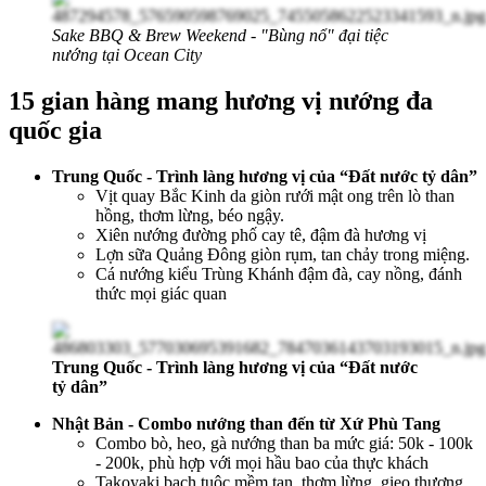
Sake BBQ & Brew Weekend - "Bùng nổ" đại tiệc
nướng tại Ocean City
15 gian hàng mang hương vị nướng đa
quốc gia
Trung Quốc - Trình làng hương vị của “Đất nước tỷ dân”
Vịt quay Bắc Kinh da giòn rưới mật ong trên lò than
hồng, thơm lừng, béo ngậy.
Xiên nướng đường phố cay tê, đậm đà hương vị
Lợn sữa Quảng Đông giòn rụm, tan chảy trong miệng.
Cá nướng kiểu Trùng Khánh đậm đà, cay nồng, đánh
thức mọi giác quan
Trung Quốc - Trình làng hương vị của “Đất nước
tỷ dân”
Nhật Bản - Combo nướng than đến từ Xứ Phù Tang
Combo bò, heo, gà nướng than ba mức giá: 50k - 100k
- 200k, phù hợp với mọi hầu bao của thực khách
Takoyaki bạch tuộc mềm tan, thơm lừng, gieo thương