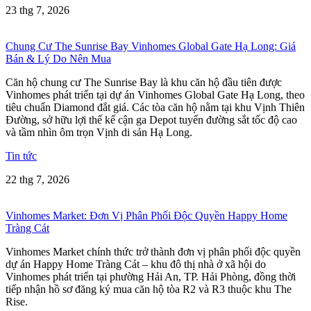
23 thg 7, 2026
Chung Cư The Sunrise Bay Vinhomes Global Gate Hạ Long: Giá
Bán & Lý Do Nên Mua
Căn hộ chung cư The Sunrise Bay là khu căn hộ đầu tiên được
Vinhomes phát triển tại dự án Vinhomes Global Gate Hạ Long, theo
tiêu chuẩn Diamond đắt giá. Các tòa căn hộ nằm tại khu Vịnh Thiên
Đường, sở hữu lợi thế kế cận ga Depot tuyến đường sắt tốc độ cao
và tầm nhìn ôm trọn Vịnh di sản Hạ Long.
Tin tức
22 thg 7, 2026
Vinhomes Market: Đơn Vị Phân Phối Độc Quyền Happy Home
Tràng Cát
Vinhomes Market chính thức trở thành đơn vị phân phối độc quyền
dự án Happy Home Tràng Cát – khu đô thị nhà ở xã hội do
Vinhomes phát triển tại phường Hải An, TP. Hải Phòng, đồng thời
tiếp nhận hồ sơ đăng ký mua căn hộ tòa R2 và R3 thuộc khu The
Rise.