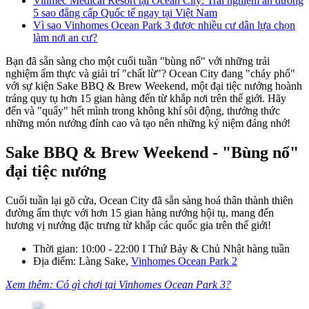
Vinmec Medical Resort tại Ocean City: Trải nghiệm an dưỡng
5 sao đẳng cấp Quốc tế ngay tại Việt Nam
Vì sao Vinhomes Ocean Park 3 được nhiều cư dân lựa chọn
làm nơi an cư?
Bạn đã sẵn sàng cho một cuối tuần "bùng nổ" với những trải
nghiệm ẩm thực và giải trí "chất lừ"? Ocean City đang "cháy phố"
với sự kiện Sake BBQ & Brew Weekend, một đại tiệc nướng hoành
tráng quy tụ hơn 15 gian hàng đến từ khắp nơi trên thế giới. Hãy
đến và "quẩy" hết mình trong không khí sôi động, thưởng thức
những món nướng đỉnh cao và tạo nên những kỷ niệm đáng nhớ!
Sake BBQ & Brew Weekend - "Bùng nổ"
đại tiệc nướng
Cuối tuần lại gõ cửa, Ocean City đã sẵn sàng hoá thân thành thiên
đường ẩm thực với hơn 15 gian hàng nướng hội tụ, mang đến
hương vị nướng đặc trưng từ khắp các quốc gia trên thế giới!
Thời gian: 10:00 - 22:00 I Thứ Bảy & Chủ Nhật hàng tuần
Địa điểm: Làng Sake,
Vinhomes Ocean Park 2
Xem thêm: Có gì chơi tại Vinhomes Ocean Park 3?