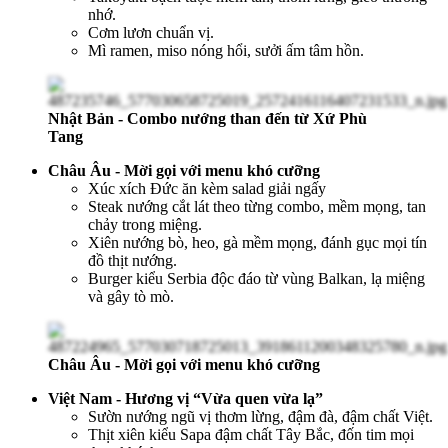
nhớ.
Cơm lươn chuẩn vị.
Mì ramen, miso nóng hổi, sưởi ấm tâm hồn.
Nhật Bản - Combo nướng than đến từ Xứ Phù
Tang
Châu Âu - Mời gọi với menu khó cưỡng
Xúc xích Đức ăn kèm salad giải ngấy
Steak nướng cắt lát theo từng combo, mềm mọng, tan
chảy trong miệng.
Xiên nướng bò, heo, gà mềm mọng, đánh gục mọi tín
đồ thịt nướng.
Burger kiểu Serbia độc đáo từ vùng Balkan, lạ miệng
và gây tò mò.
Châu Âu - Mời gọi với menu khó cưỡng
Việt Nam - Hương vị “Vừa quen vừa lạ”
Sườn nướng ngũ vị thơm lừng, đậm đà, đậm chất Việt.
Thịt xiên kiểu Sapa đậm chất Tây Bắc, đốn tim mọi