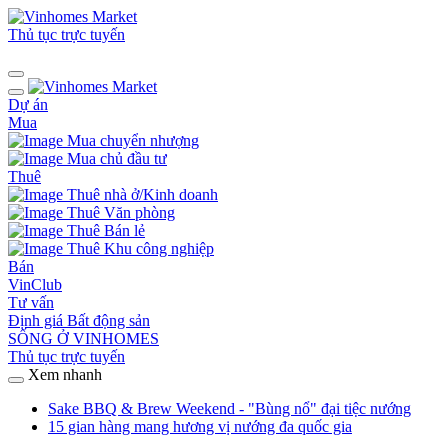
Thủ tục trực tuyến
Dự án
Mua
Mua chuyển nhượng
Mua chủ đầu tư
Thuê
Thuê nhà ở/Kinh doanh
Thuê Văn phòng
Thuê Bán lẻ
Thuê Khu công nghiệp
Bán
VinClub
Tư vấn
Định giá Bất động sản
SỐNG Ở VINHOMES
Thủ tục trực tuyến
Xem nhanh
Sake BBQ & Brew Weekend - "Bùng nổ" đại tiệc nướng
15 gian hàng mang hương vị nướng đa quốc gia