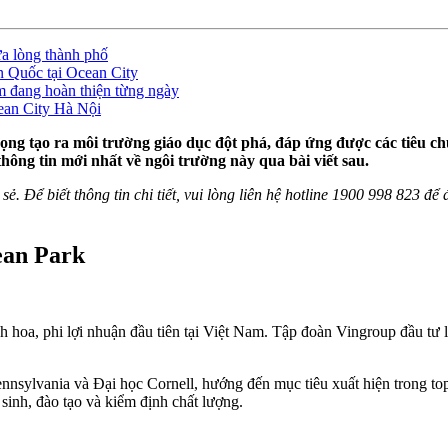
a lòng thành phố
 Quốc tại Ocean City
 đang hoàn thiện từng ngày
cean City Hà Nội
ng tạo ra môi trường giáo dục đột phá, đáp ứng được các tiêu chu
thông tin mới nhất về ngôi trường này qua bài viết sau.
sẻ. Để biết thông tin chi tiết, vui lòng liên hệ hotline 1900 998 823 đ
ean Park
nh hoa, phi lợi nhuận đầu tiên tại Việt Nam. Tập đoàn Vingroup đầu tư 
ennsylvania và Đại học Cornell, hướng đến mục tiêu xuất hiện trong top 
 sinh, đào tạo và kiểm định chất lượng.