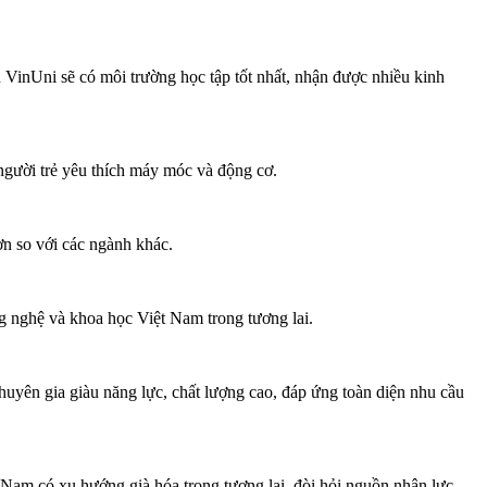
n VinUni sẽ có môi trường học tập tốt nhất, nhận được nhiều kinh
 người trẻ yêu thích máy móc và động cơ.
ơn so với các ngành khác.
ng nghệ và khoa học Việt Nam trong tương lai.
huyên gia giàu năng lực, chất lượng cao, đáp ứng toàn diện nhu cầu
t Nam có xu hướng già hóa trong tương lai, đòi hỏi nguồn nhân lực