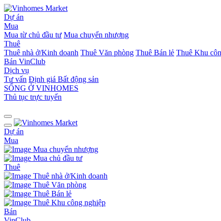
Dự án
Mua
Mua từ chủ đầu tư
Mua chuyển nhượng
Thuê
Thuê nhà ở/Kinh doanh
Thuê Văn phòng
Thuê Bán lẻ
Thuê Khu côn
Bán
VinClub
Dịch vụ
Tư vấn
Định giá Bất động sản
SỐNG Ở VINHOMES
Thủ tục trực tuyến
Dự án
Mua
Mua chuyển nhượng
Mua chủ đầu tư
Thuê
Thuê nhà ở/Kinh doanh
Thuê Văn phòng
Thuê Bán lẻ
Thuê Khu công nghiệp
Bán
VinClub