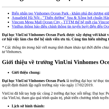
Biển nhân tạo Vinhomes Ocean Park - khám phá đại dương giữ
Aquafield Hà Nội - "Thiên đường" Spa & Xông hơi chuẩn Hàn
Vincom Mega Mall Ocean City - TTTM thế hệ mới của Vincom
VinBus thông báo điều chỉnh thông tin tuyến buýt điện đến O
Đại học VinUni Vinhomes Ocean Park
được xây dựng với khát vọ
cơ hội việc làm cho thế hệ sinh viên ưu tú. Cùng tìm hiểu những 
* Các thông tin trong bài viết mang tính tham khảo tại thời điểm chia 
tư Vinhomes.
Giới thiệu về trường VinUni Vinhomes Oc
Giới thiệu chung:
Đại học VinUni Vinhomes Ocean Park
là trường đại học tư thục ti
quyết định thành lập ngôi trường này vào ngày 17/02/2019.
VinUni đã bắt tay hợp tác cùng 2 trường đại học nổi tiếng: Đại học P
của VinUni, tham gia quá trình quản trị, phát triển chương trình tuyển
Lịch sử hình thành: