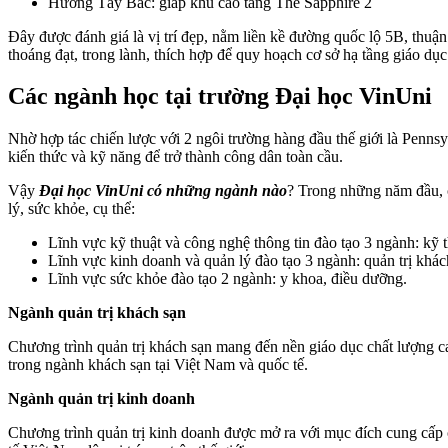
Hướng Tây Bắc: giáp khu cao tầng The Sapphire 2
Đây được đánh giá là vị trí đẹp, nằm liền kề đường quốc lộ 5B, thu
thoáng đạt, trong lành, thích hợp để quy hoạch cơ sở hạ tầng giáo dục
Các ngành học tại trường Đại học VinUni
Nhờ hợp tác chiến lược với 2 ngôi trường hàng đầu thế giới là Pennsy
kiến thức và kỹ năng để trở thành công dân toàn cầu.
Vậy
Đại học VinUni có những ngành nào
? Trong những năm đầu, c
lý, sức khỏe, cụ thể:
Lĩnh vực kỹ thuật và công nghệ thông tin đào tạo 3 ngành: kỹ t
Lĩnh vực kinh doanh và quản lý đào tạo 3 ngành: quản trị khách
Lĩnh vực sức khỏe đào tạo 2 ngành: y khoa, điều dưỡng.
Ngành quản trị khách sạn
Chương trình quản trị khách sạn mang đến nền giáo dục chất lượng c
trong ngành khách sạn tại Việt Nam và quốc tế.
Ngành quản trị kinh doanh
Chương trình quản trị kinh doanh được mở ra với mục đích cung cấp c