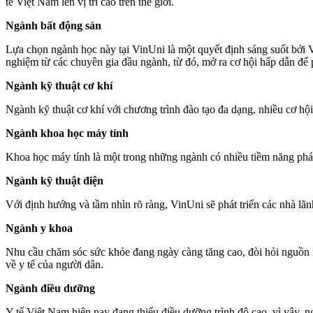
tế Việt Nam lên vị trí cao trên thế giới.
Ngành bất động sản
Lựa chọn ngành học này tại VinUni là một quyết định sáng suốt bởi V
nghiệm từ các chuyên gia đầu ngành, từ đó, mở ra cơ hội hấp dẫn để ph
Ngành kỹ thuật cơ khí
Ngành kỹ thuật cơ khí với chương trình đào tạo đa dạng, nhiều cơ hộ
Ngành khoa học máy tính
Khoa học máy tính là một trong những ngành có nhiều tiềm năng phát
Ngành kỹ thuật điện
Với định hướng và tầm nhìn rõ ràng, VinUni sẽ phát triển các nhà lãn
Ngành y khoa
Nhu cầu chăm sóc sức khỏe đang ngày càng tăng cao, đòi hỏi nguồn nh
về y tế của người dân.
Ngành điều dưỡng
Y tế Việt Nam hiện nay đang thiếu điều dưỡng trình độ cao, vì vậy, n