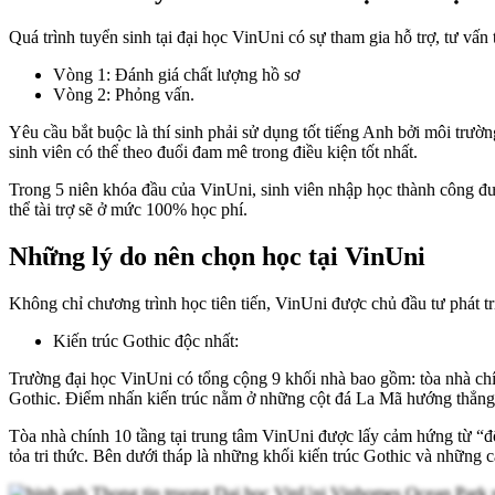
Quá trình tuyển sinh tại đại học VinUni có sự tham gia hỗ trợ, tư vấn
Vòng 1: Đánh giá chất lượng hồ sơ
Vòng 2: Phỏng vấn.
Yêu cầu bắt buộc là thí sinh phải sử dụng tốt tiếng Anh bởi môi trư
sinh viên có thể theo đuổi đam mê trong điều kiện tốt nhất.
Trong 5 niên khóa đầu của VinUni, sinh viên nhập học thành công 
thể tài trợ sẽ ở mức 100% học phí.
Những lý do nên chọn học tại VinUni
Không chỉ chương trình học tiên tiến, VinUni được chủ đầu tư phát tr
Kiến trúc Gothic độc nhất:
Trường đại học VinUni có tổng cộng 9 khối nhà bao gồm: tòa nhà chí
Gothic. Điểm nhấn kiến trúc nằm ở những cột đá La Mã hướng thẳng 
Tòa nhà chính 10 tầng tại trung tâm VinUni được lấy cảm hứng từ “đô
tỏa tri thức. Bên dưới tháp là những khối kiến trúc Gothic và những