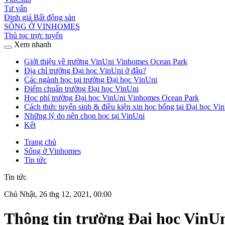
Tư vấn
Định giá Bất động sản
SỐNG Ở VINHOMES
Thủ tục trực tuyến
Xem nhanh
Giới thiệu về trường VinUni Vinhomes Ocean Park
Địa chỉ trường Đại học VinUni ở đâu?
Các ngành học tại trường Đại học VinUni
Điểm chuẩn trường Đại học VinUni
Học phí trường Đại học VinUni Vinhomes Ocean Park
Cách thức tuyển sinh & điều kiện xin học bổng tại Đại học Vi
Những lý do nên chọn học tại VinUni
Kết
Trang chủ
Sống ở Vinhomes
Tin tức
Tin tức
Chủ Nhật, 26 thg 12, 2021, 00:00
Thông tin trường Đại học VinU