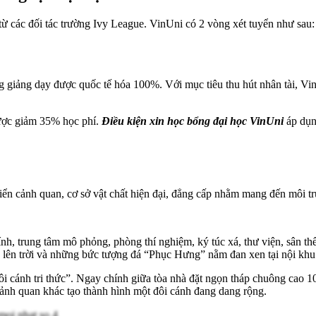
 từ các đối tác trường Ivy League. VinUni có 2 vòng xét tuyển như sau:
ờng giảng dạy được quốc tế hóa 100%. Với mục tiêu thu hút nhân tài, Vi
được giảm 35% học phí.
Điều kiện xin học bổng đại học VinUni
áp dụng
iển cảnh quan, cơ sở vật chất hiện đại, đẳng cấp nhằm mang đến môi tr
nh, trung tâm mô phỏng, phòng thí nghiệm, ký túc xá, thư viện, sân th
lên trời và những bức tượng đá “Phục Hưng” nằm đan xen tại nội khu 
i cánh tri thức”. Ngay chính giữa tòa nhà đặt ngọn tháp chuông cao 10
 cảnh quan khác tạo thành hình một đôi cánh đang dang rộng.