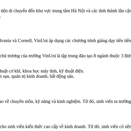
ận tiện di chuyển đến khu vực trung tâm Hà Nội và các tỉnh thành lân
.
lvania và Cornell, VinUni áp dụng các chương trình giảng dạy tiên tiến 
hủ trương của trường VinUni là tập trung đào tạo 8 ngành thuộc 3 lĩn
huật cơ khí, khoa học máy tính, kỹ thuật điện.
 sạn, quản trị kinh doanh, bất động sản.
ao về chuyên môn, kỹ năng và kinh nghiệm. Từ đó, sinh viên ra trường
ho sinh viên kiến thức cao cấp về kinh doanh. Từ đó, sinh viên có nền