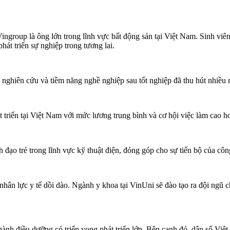
ingroup là ông lớn trong lĩnh vực bất động sản tại Việt Nam. Sinh viê
át triển sự nghiệp trong tương lai.
i nghiên cứu và tiềm năng nghề nghiệp sau tốt nghiệp đã thu hút nhiều
 triển tại Việt Nam với mức lương trung bình và cơ hội việc làm cao h
h đạo trẻ trong lĩnh vực kỹ thuật điện, đóng góp cho sự tiến bộ của cô
ân lực y tế dồi dào. Ngành y khoa tại VinUni sẽ đào tạo ra đội ngũ c
gành điều dưỡng có triển vọng phát triển lớn. Bên cạnh đó, dân số Việ